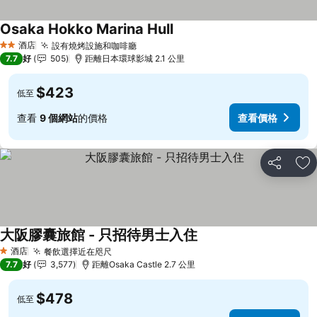
Osaka Hokko Marina Hull
酒店
設有燒烤設施和咖啡廳
2 星級
7.7
好
505
距離日本環球影城 2.1 公里
$423
低至
查看
9 個網站
的價格
查看價格
分享
放
大阪膠囊旅館 - 只招待男士入住
酒店
餐飲選擇近在咫尺
1 星級
7.7
好
3,577
距離Osaka Castle 2.7 公里
$478
低至