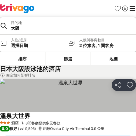
收藏夾
登入
選
目的地
大阪
入住/退房
人數與客房數目
選擇日期
2 位旅客, 1 間客房
排序
篩選
地圖
日本大阪設泳池的酒店
佣金如何影響排名
分享
放
溫泉大世界
酒店
8間餐廳提供多元餐飲
3 星級
8.0
很好
9,596
距離Osaka City Air Terminal 0.9 公里