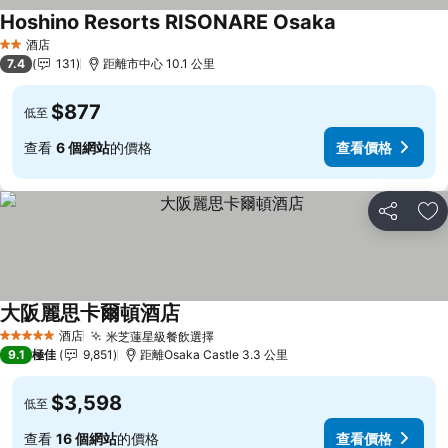
Hoshino Resorts RISONARE Osaka
酒店
2 星級
7.4
131
距離市中心 10.1 公里
$877
低至
查看
6 個網站
的價格
查看價格
分享
放
大阪麗思卡爾頓酒店
酒店
米芝蓮星級餐飲選擇
5 星級
9.1
極佳
9,851
距離Osaka Castle 3.3 公里
$3,598
低至
查看
16 個網站
的價格
查看價格