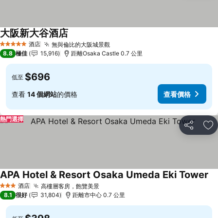
大阪新大谷酒店
酒店
無與倫比的大阪城景觀
5 星級
8.8
極佳
15,916
距離Osaka Castle 0.7 公里
$696
低至
查看
14 個網站
的價格
查看價格
熱門選擇
分享
放
APA Hotel & Resort Osaka Umeda Eki Tower
酒店
高樓層客房，飽覽美景
3 星級
8.1
很好
31,804
距離市中心 0.7 公里