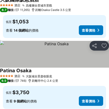
酒店
高樓層全景城市景觀
5 星級
8.7
極佳
11,265
距離Osaka Castle 3.5 公里
$1,053
低至
查看
14 個網站
的價格
查看價格
分享
放
Patina Osaka
酒店
大阪城全景盡收眼底
5 星級
9.5
極佳
746
距離市中心 2.4 公里
$3,750
低至
查看
9 個網站
的價格
查看價格