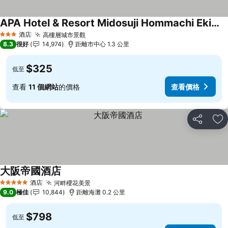
APA Hotel & Resort Midosuji Hommachi Ekimae Tower
酒店
高樓層城市景觀
3 星級
8.3
很好
14,974
距離市中心 1.3 公里
$325
低至
查看
11 個網站
的價格
查看價格
分享
放
大阪帝國酒店
酒店
河畔櫻花美景
5 星級
9.0
極佳
10,844
距離海灘 0.2 公里
$798
低至