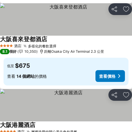
分享
放
大阪喜來登都酒店
酒店
多樣化的餐飲選擇
4 星級
8.1
很好
10,350
距離Osaka City Air Terminal 2.3 公里
$675
低至
查看
14 個網站
的價格
查看價格
分享
放
大阪港麗酒店
酒店
屢獲殊榮的開心果牛角包早餐