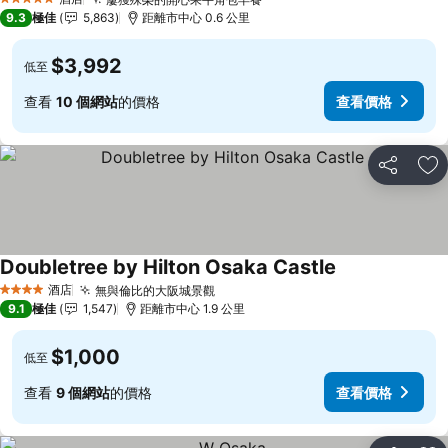
5 星級
9.3
極佳
5,863
距離市中心 0.6 公里
$3,992
低至
查看
10 個網站
的價格
查看價格
分享
放
Doubletree by Hilton Osaka Castle
酒店
無與倫比的大阪城景觀
4 星級
9.1
極佳
1,547
距離市中心 1.9 公里
$1,000
低至
查看
9 個網站
的價格
查看價格