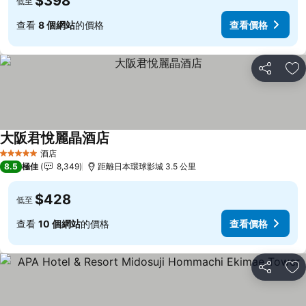
$398
低至
查看
8 個網站
的價格
查看價格
分享
放
大阪君悅麗晶酒店
酒店
5 星級
8.5
極佳
8,349
距離日本環球影城 3.5 公里
$428
低至
查看
10 個網站
的價格
查看價格
分享
放