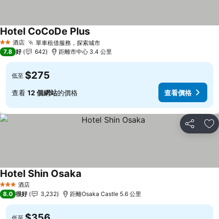
Hotel CoCoDe Plus
酒店
單車租借服務，探索城市
2 星級
7.8
好
642
距離市中心 3.4 公里
$275
低至
查看
12 個網站
的價格
查看價格
分享
放
Hotel Shin Osaka
酒店
3 星級
8.0
很好
3,232
距離Osaka Castle 5.6 公里
$356
低至