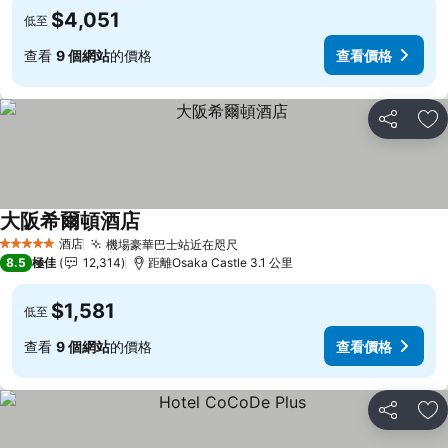
$4,051
低至
查看
9 個網站
的價格
查看價格
分享
放
大阪希爾頓酒店
酒店
機場豪華巴士站近在咫尺
5 星級
8.5
極佳
12,314
距離Osaka Castle 3.1 公里
$1,581
低至
查看
9 個網站
的價格
查看價格
分享
放