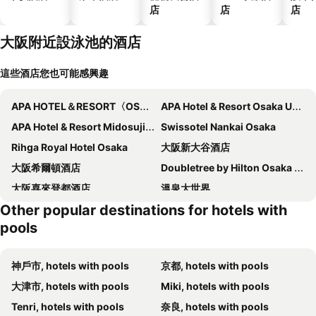
店
店
店
大阪附近設泳池的酒店
這些酒店您也可能感興趣
APA HOTEL＆RESORT〈OSAKA NAMBA EKIMAE TOWER〉
APA Hotel & Resort Osaka Umeda Eki Tower
APA Hotel & Resort Midosuji Hommachi Ekimae Tower
Swissotel Nankai Osaka
Rihga Royal Hotel Osaka
大阪新大谷酒店
大阪希爾頓酒店
Doubletree by Hilton Osaka Castle
大阪喜來登都酒店
溫泉大世界
Other popular destinations for hotels with
大阪君悅麗晶酒店
大阪國際阪急酒店
pools
大阪帝國酒店
大阪威斯汀酒店
Waldorf Astoria Osaka
InterContinental Osaka by IHG
神戶市, hotels with pools
京都, hotels with pools
大阪港麗酒店
W Osaka
大津市, hotels with pools
Miki, hotels with pools
Four Seasons Hotel Osaka
大阪麗思卡爾頓酒店
Tenri, hotels with pools
奈良, hotels with pools
Patina Osaka
大阪膠囊旅館 - 只招待男士入住