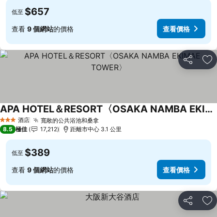
$657
低至
查看
9 個網站
的價格
查看價格
分享
放
APA HOTEL＆RESORT〈OSAKA NAMBA EKIMAE TOWER〉
酒店
寬敞的公共浴池和桑拿
3 星級
8.5
極佳
17,212
距離市中心 3.1 公里
$389
低至
查看
9 個網站
的價格
查看價格
分享
放