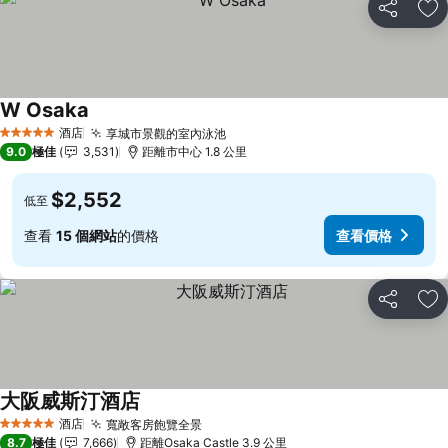
分享
放
W Osaka
酒店
享城市景觀的室內泳池
5 星級
9.0
極佳
3,531
距離市中心 1.8 公里
$2,552
低至
查看
15 個網站
的價格
查看價格
分享
放
大阪威斯汀酒店
酒店
寬敞客房飽覽全景
5 星級
8.7
極佳
7,666
距離Osaka Castle 3.9 公里