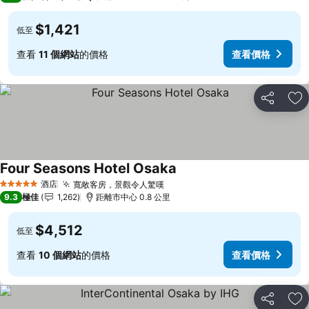
$1,421
低至
查看
11 個網站
的價格
查看價格
分享
放
Four Seasons Hotel Osaka
酒店
寬敞客房，景觀令人驚嘆
5 星級
9.3
極佳
1,262
距離市中心 0.8 公里
$4,512
低至
查看
10 個網站
的價格
查看價格
分享
放