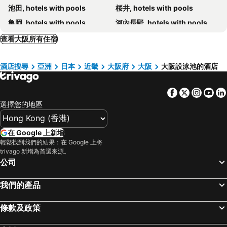
池田, hotels with pools
桜井, hotels with pools
尼崎 都酒店
Hotel CoCoDe Plus
亀岡, hotels with pools
河內長野, hotels with pools
Towers Hotel - Adult Only -
Osaka Hokko Marina Hull
箕面, hotels with pools
東大阪, hotels with pools
查看大阪所有住宿
Hotel Shin Osaka
Sasayama, hotels with pools
Kaizuka, hotels with pools
酒店搜尋
亞洲
日本
近畿
大阪府
大阪
大阪設泳池的酒店
豐中市, hotels with pools
泉佐野, hotels with pools
Hirakata, hotels with pools
吹田, hotels with pools
Facebook
Twitter
Insta
Yo
選擇您的地區
在 Google 上新增
輕鬆找到我們的結果：在 Google 上將
trivago 新增為首選來源。
公司
我們的產品
條款及政策