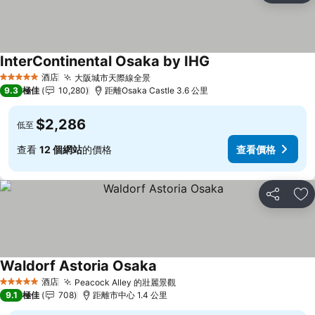
InterContinental Osaka by IHG
酒店
大阪城市天際線全景
5 星級
9.3
極佳
10,280
距離Osaka Castle 3.6 公里
$2,286
低至
查看
12 個網站
的價格
查看價格
分享
放
Waldorf Astoria Osaka
酒店
Peacock Alley 的壯麗景觀
5 星級
9.1
極佳
708
距離市中心 1.4 公里