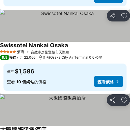
分享
放
Swissotel Nankai Osaka
酒店
寬敞客房飽覽城市天際線
5 星級
8.8
極佳
22,066
距離Osaka City Air Terminal 0.6 公里
$1,586
低至
查看
10 個網站
的價格
查看價格
分享
放
大阪國際阪急酒店