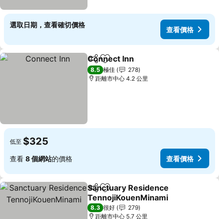
選取日期，查看確切價格
查看價格
Connect Inn
分享
放到收藏夾
查看價格
8.5
極佳
278
距離市中心 4.2 公里
$325
低至
查看
8 個網站
的價格
查看價格
Sanctuary Residence
分享
放到收藏夾
TennojiKouenMinami
查看價格
8.3
很好
279
距離市中心 5.7 公里