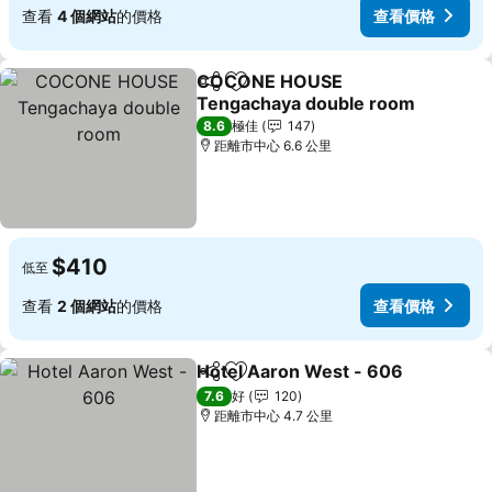
查看
4 個網站
的價格
查看價格
COCONE HOUSE
分享
放到收藏夾
Tengachaya double room
查看價格
8.6
極佳
147
距離市中心 6.6 公里
$410
低至
查看
2 個網站
的價格
查看價格
Hotel Aaron West - 606
分享
放到收藏夾
查
7.6
好
120
距離市中心 4.7 公里