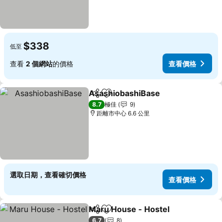
$338
低至
查看
2 個網站
的價格
查看價格
AsashiobashiBase
分享
放到收藏夾
查看價
8.7
極佳
9
距離市中心 6.6 公里
選取日期，查看確切價格
查看價格
Maru House - Hostel
分享
放到收藏夾
查看
6.7
8