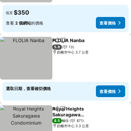
$350
低至
查看
2 個網站
的價格
查看價格
FLOLIA Nanba
分享
放到收藏夾
查看價格
5.9
13
距離市中心 3.7 公里
選取日期，查看確切價格
查看價格
Royal Heights
分享
放到收藏夾
Sakuragawa
Condominium
查看價格
8.5
極佳
871
距離市中心 3.3 公里