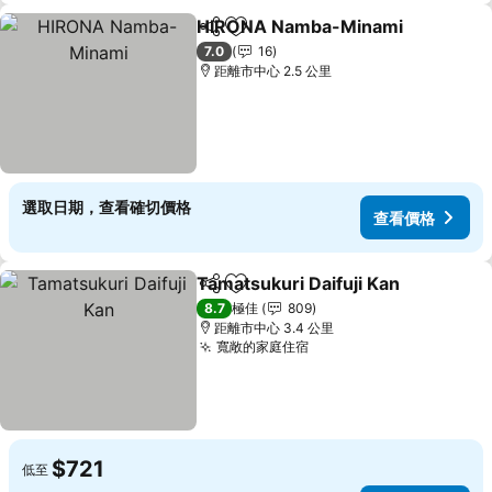
HIRONA Namba-Minami
分享
放到收藏夾
查
7.0
16
距離市中心 2.5 公里
選取日期，查看確切價格
查看價格
Tamatsukuri Daifuji Kan
分享
放到收藏夾
查
8.7
極佳
809
距離市中心 3.4 公里
寬敞的家庭住宿
查看價格
$721
低至