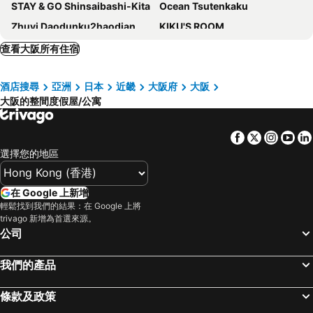
STAY & GO Shinsaibashi-Kita
Ocean Tsutenkaku
Zhuyi Daodunku2haodian
KIKU'S ROOM
Hotel LEGALIE Osaka Shinsaibashi East
Bijou Suites Bloom
查看大阪所有住宿
Apartment Hotel 11 Shinsaibashi III
Ostay Umeda Hotel Apartment
酒店搜尋
亞洲
日本
近畿
大阪府
大阪
FDS Serene
Replace Namba Osaka
大阪的整間度假屋/公寓
Primavera Namba Minami
Tomo Tsuruhashi Guesthouse
Noyado Uehonmachi
Villa Penthouse Tenma
Facebook
Twitter
Insta
Yo
BON Osaka West
HOTEL AARON通天東
選擇您的地區
Maru House - Hostel
REBANGA Juso Apartment
Sakura Sands Hotel
Pack Studio Tanaka
在 Google 上新增
輕鬆找到我們的結果：在 Google 上將
Comforts81 Shinsaibashi
Apartment Hotel 11 Higashi Umeda
trivago 新增為首選來源。
Apartment Hotel 11 Namba Minami Shin-Imamiya II
Apartment Hotel 11 - Shinsaibashi
公司
Apartment Hotel 11 Kuromon 4
Build Japan Building 2f3f4f5f6f7f - Vacation Stay 17957
我們的產品
Rlis House Osaka Domecity
Primavera Namba
Locanda Shin-Osaka
Apartment Hotel 11 Tsutenkaku
條款及政策
Yoshidokulnn3 Near World USJOceanarium History Museum Umeda Namba Shisaibashibeside 吉德旅館3 心斎橋-難波-梅田-本町駅-USJ海遊館大阪城公園乗り換えなし
HOTALU Universal Vacation - Kan