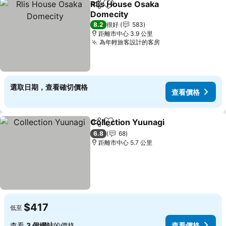
Rlis House Osaka
分享
放到收藏夾
Domecity
查看價格
8.2
很好
583
距離市中心 3.9 公里
為年輕旅客設計的客房
查看價格
選取日期，查看確切價格
查看價格
Collection Yuunagi
分享
放到收藏夾
查看價
6.8
68
距離市中心 5.7 公里
$417
低至
查看
3 個網站
的價格
查看價格