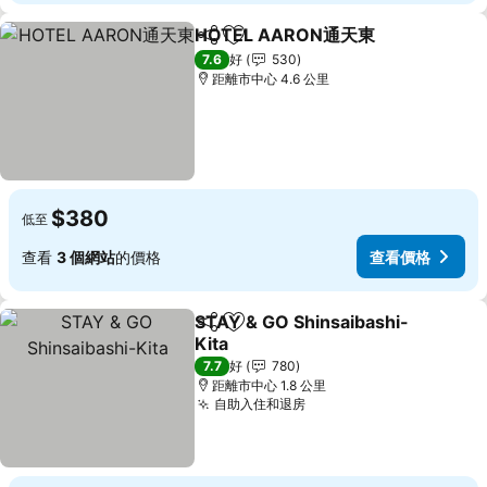
HOTEL AARON通天東
分享
放到收藏夾
查看
7.6
好
530
距離市中心 4.6 公里
$380
低至
查看
3 個網站
的價格
查看價格
STAY & GO Shinsaibashi-
分享
放到收藏夾
Kita
查看價格
7.7
好
780
距離市中心 1.8 公里
自助入住和退房
查看價格