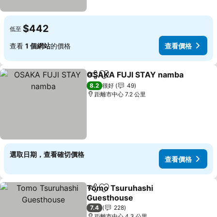
$442
低至
查看
1 個網站
的價格
查看價格
OSAKA FUJI STAY namba
分享
放到收藏夾
8.2
很好
49
距離市中心 7.2 公里
選取日期，查看確切價格
查看價格
Tomo Tsuruhashi
分享
放到收藏夾
Guesthouse
查看價格
7.4
228
距離市中心 4.3 公里