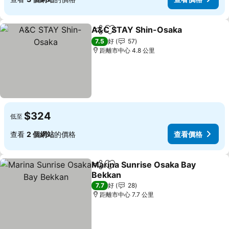
A&C STAY Shin-Osaka
分享
放到收藏夾
查
7.5
好
57
距離市中心 4.8 公里
$324
低至
查看
2 個網站
的價格
查看價格
Marina Sunrise Osaka Bay
分享
放到收藏夾
Bekkan
查看價格
7.7
好
28
距離市中心 7.7 公里