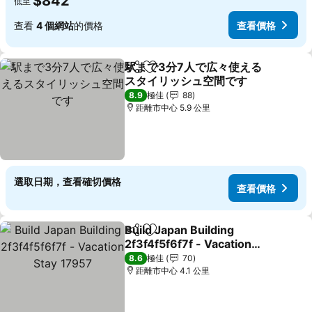
$842
低至
查看
4 個網站
的價格
查看價格
駅まで3分7人で広々使える
分享
放到收藏夾
スタイリッシュ空間です
查看價格
8.9
極佳
88
距離市中心 5.9 公里
選取日期，查看確切價格
查看價格
Build Japan Building
分享
放到收藏夾
2f3f4f5f6f7f - Vacation
Stay 17957
查看價格
8.6
極佳
70
距離市中心 4.1 公里