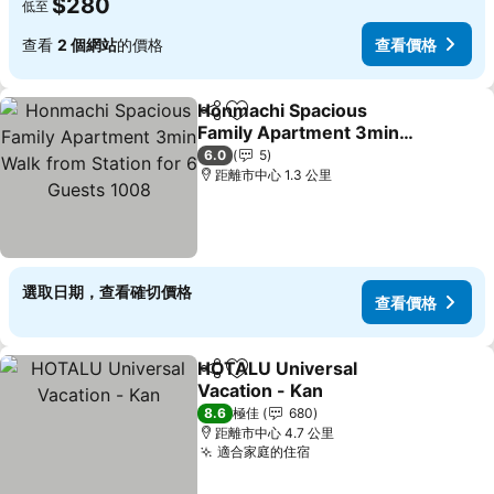
$280
低至
查看
2 個網站
的價格
查看價格
Honmachi Spacious
分享
放到收藏夾
Family Apartment 3min
Walk from Station for 6
查看價格
6.0
5
Guests 1008
距離市中心 1.3 公里
選取日期，查看確切價格
查看價格
HOTALU Universal
分享
放到收藏夾
Vacation - Kan
查看價格
8.6
極佳
680
距離市中心 4.7 公里
適合家庭的住宿
查看價格