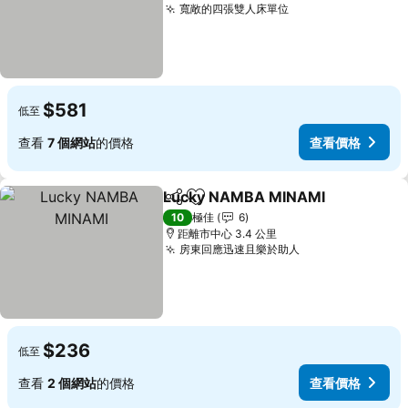
寬敞的四張雙人床單位
查看價格
$581
低至
查看
7 個網站
的價格
查看價格
Lucky NAMBA MINAMI
分享
放到收藏夾
查
10
極佳
6
距離市中心 3.4 公里
房東回應迅速且樂於助人
查看價格
$236
低至
查看
2 個網站
的價格
查看價格