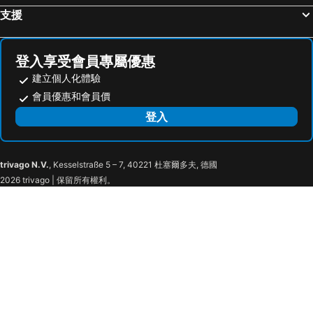
支援
Alita Clover Heights
Raffine Nihonbashi
Apartment Hotel 11 Shinsaibashi Amemura
MONTANA WING YEBISU
Apartment Hotel 11 Namba Motomachi
Ocean Shinsaibashi
登入享受會員專屬優惠
建立個人化體驗
Osaka house sinkan
Sakuranomiya Hotel-Self Service
會員優惠和會員價
New construction Sameday reservation up to 4 p - RLiS_house ShinOsaka Kita 401 / Osaka Ōsaka
Art Shin-Osaka West
登入
City Heim Fuyajo
Rufura Fukushima
AiROSE Yodoyabashi なんば-心斎橋エリア
Sweet House Umeda Minami
Apartment Hotel 11 Umeda Kamiyama
Kuretake Inn Osaka Midosuji Hommachi
trivago N.V.
, Kesselstraße 5 – 7, 40221 杜塞爾多夫, 德國
Axia
Rewit building
2026 trivago | 保留所有權利。
FDS AURA
JOJO CChouse
Elizabeth Garden Shinmachi
Tino Anastasia
Urban Plaza
M's garden
HOTEL AARON通天西
Lavie Heights
Connect Inn
Bijou Suites Kokoro
Color Tsuruhashi
H2H天守閣ビル