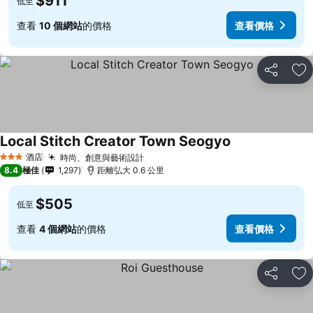
$911
低至
查看
10 個網站
的價格
查看價格
分享
放
Local Stitch Creator Town Seogyo
酒店
時尚、創意與藝術設計
3 星級
8.4
極佳
1,297
距離弘大 0.6 公里
$505
低至
查看
4 個網站
的價格
查看價格
分享
放