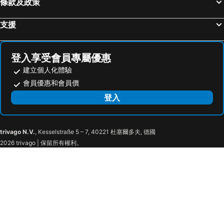
條款及政策
首爾世界杯體育場
Yongsan
Lotte Hotel Seoul
酒店国都
Apgujeong
Everland
ibis Ambassador Seoul Insadong
Standford Hotel Seoul
支援
Transit Tours - Seoul City Tour
Jongno
G2 Myeongdong
Hotel Skypark Myeongdong 2
Deoksugung Palace
Myeong-dong Cathedral
JSM Studio
Jeong Stay
登入享受會員專屬優惠
Seochogu
Gwangjingu
Sam Stay Hongdae
Hotel Baroato 2nd
建立個人化體驗
Gwangmyeong station
Jamsil
Lazy Cube
Pillowsopher Hongdae
會員優惠和會員價
Songdo
Seoraksan National Park
Family House Tel
Daol Guesthouse
登入
East gate
Sadang
DW Design Residence
DW Design Residence
Yangjae
Cheonan station
MellowStay Hongdae
Family & Friends House
Jung Gu
木洞棒球場
trivago N.V.
, Kesselstraße 5 – 7, 40221 杜塞爾多夫, 德國
Cocoon stay Hongdae Guesthouse
Seoul Mansion
2026 trivago | 保留所有權利。
Dangsan
Seodaemun
SISnBRO Guesthouse
Lotte City Hotel Myeongdong
Songpa-gu
Seoul Museum of Art
JW Marriott Seoul
MAYONE HOTEL Myeongdong
Deoksugung Palace Royal Guard-Changing Ceremony
Seoul Museum of History
Hotel the Artist Dongdaemun
Hotel QB Dongdaemun Gallery
鏡浦海灘
Hwaseong Fortress
Dormy Inn EXPRESS SEOUL Insadong
Novaluz Tourist Hotel
Yeoungjongdo Island
Muchangpo beach
ICOS Guesthouse 1 - Female Only
JW Marriott Dongdaemun Square Seoul
Sokcho Beach
96Bun;Z Travellers Lodge
Aloft by Marriott Seoul Gangnam