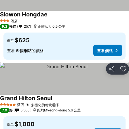
Slowon Hongdae
酒店
3 星級
9.2
極佳
257
距離弘大 0.5 公里
$625
低至
查看
5 個網站
的價格
查看價格
分享
放
Grand Hilton Seoul
酒店
多樣化的餐飲選擇
5 星級
7.9
好
5,568
距離Myeong-dong 5.6 公里
$1,000
低至