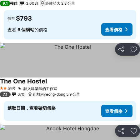
9.1
極佳
3,003
距離弘大 2.8 公里
$793
低至
查看
6 個網站
的價格
查看價格
分享
放
The One Hostel
旅舍
融入建築師的工作室
2 星級
7.1
670
距離Myeong-dong 5.9 公里
選取日期，查看確切價格
查看價格
分享
放