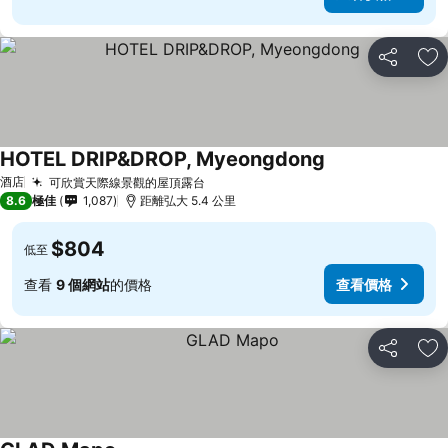
分享
放
HOTEL DRIP&DROP, Myeongdong
酒店
可欣賞天際線景觀的屋頂露台
8.6
極佳
1,087
距離弘大 5.4 公里
$804
低至
查看
9 個網站
的價格
查看價格
分享
放