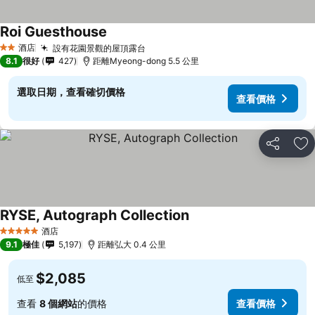
Roi Guesthouse
酒店
設有花園景觀的屋頂露台
2 星級
8.1
很好
427
距離Myeong-dong 5.5 公里
選取日期，查看確切價格
查看價格
分享
放
RYSE, Autograph Collection
酒店
5 星級
9.1
極佳
5,197
距離弘大 0.4 公里
$2,085
低至
查看
8 個網站
的價格
查看價格