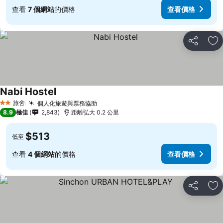
查看
7 個網站
的價格
查看價格
分享
放
Nabi Hostel
旅舍
個人化旅遊與票務協助
2 星級
8.9
極佳
2,843
距離弘大 0.2 公里
$513
低至
查看
4 個網站
的價格
查看價格
分享
放