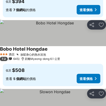
$394
低至
查看
7 個網站
的價格
查看價格
分享
放
Bobo Hotel Hongdae
酒店
放鬆身心的熱水浴池
3 星級
7.2
645
距離Myeong-dong 6.1 公里
$508
低至
查看
5 個網站
的價格
查看價格
分享
放