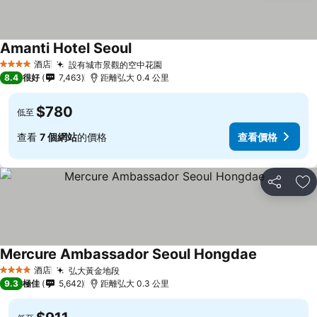
Amanti Hotel Seoul
酒店
設有城市景觀的空中花園
4 星級
8.4
很好
7,463
距離弘大 0.4 公里
$780
低至
查看
7 個網站
的價格
查看價格
分享
放
Mercure Ambassador Seoul Hongdae
酒店
弘大黃金地段
4 星級
9.3
極佳
5,642
距離弘大 0.3 公里