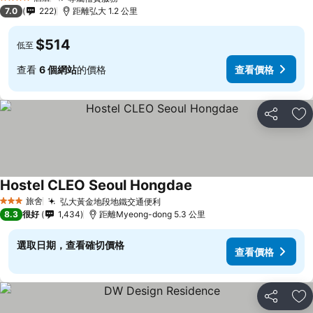
4 星級
7.0
222
距離弘大 1.2 公里
$514
低至
查看
6 個網站
的價格
查看價格
分享
放
Hostel CLEO Seoul Hongdae
旅舍
弘大黃金地段地鐵交通便利
3 星級
8.3
很好
1,434
距離Myeong-dong 5.3 公里
選取日期，查看確切價格
查看價格
分享
放