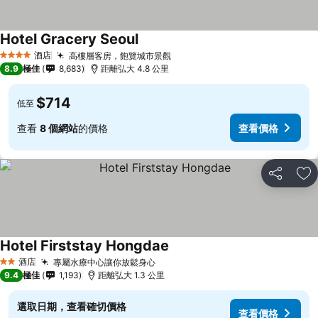
Hotel Gracery Seoul
酒店
高樓層客房，飽覽城市景觀
4 星級
8.9
極佳
8,683
距離弘大 4.8 公里
$714
低至
查看
8 個網站
的價格
查看價格
分享
放
Hotel Firststay Hongdae
酒店
專屬水療中心讓你放鬆身心
2 星級
9.4
極佳
1,193
距離弘大 1.3 公里
選取日期，查看確切價格
查看價格