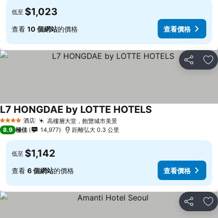
$1,023
低至
查看
10 個網站
的價格
查看價格
分享
放
L7 HONGDAE by LOTTE HOTELS
酒店
高樓層大堂，飽覽城市美景
4 星級
8.9
極佳
14,977
距離弘大 0.3 公里
$1,142
低至
查看
6 個網站
的價格
查看價格
分享
放