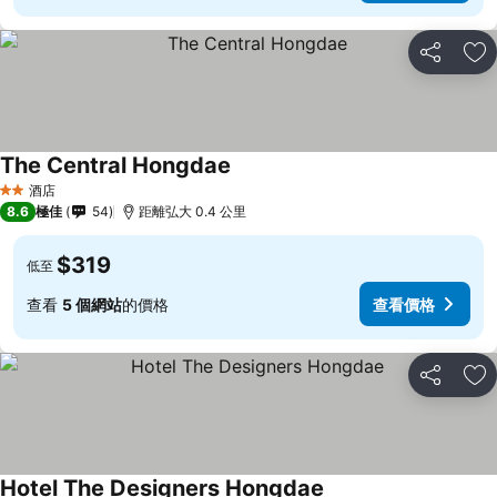
分享
放
The Central Hongdae
酒店
2 星級
8.6
極佳
54
距離弘大 0.4 公里
$319
低至
查看
5 個網站
的價格
查看價格
分享
放
Hotel The Designers Hongdae