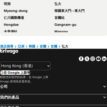
明洞
弘大
Homes Stay Myeongdong
Mercure Ambassador Seoul Hongdae
Myeong-dong
韓國東大門--東大門
Solaria Nishitetsu Hotel Seoul Myeongdong
Fairfield by Marriott Seoul
仁川國際機場
首爾站
Novotel Suites Ambassador Seoul Yongsan
Sotetsu Hotels The Splaisir Seoul Myeongdong
Hongdae
Gangnam-gu
Grand Hilton Seoul
Ehwa in Myeongdong
永登浦站
Mapogu
Hotel Skypark Central Myeongdong
RYSE, Autograph Collection
弘益大學
仁寺洞
HOTEL DRIP&DROP, Myeongdong
Hotel PJ Myeongdong
COEX商場
梨泰院
ibis Styles Ambassador Seoul Myeongdong
Hotel Gracery Seoul
酒店搜尋
亞洲
韓國
首爾
首爾
弘大
龍山站
Seoul
Novotel Ambassador Seoul Dongdaemun Hotels & Residences
New Seoul Hotel Myeongdong
Facebook
Twitter
Insta
Yo
首爾蠶室綜合運動場
Euljiro
The Stay Classic Hotel Myeongdong
Sollago Myeongdong Hotel & Residence
Gwanghwamun
清州國際機場
Hotel Skypark Myeongdong 1
Arirang Hill Hotel Dongdaemun
在 Google 上新增
Jongno
蠶室棒球場
Hotel Venue G
Sotetsu Hotels The Splaisir Seoul Dongdaemun
輕鬆找到我們的結果：在 Google 上將
金浦國際機場
Dongdaemun Sijang
G3 Hotel Chungmuro
Nine Tree by Parnas Seoul Insadong
trivago 新增為首選來源。
公司
Lotte World
Namdaemun Market
MD Hotel Doksan
ibis Ambassador Seoul Myeongdong
韓國會展中心水族館
昌德宮
New Blanc Central Myeongdong
Line Hotel Myeongdong
我們的產品
Samsung
Gyeongbokgung
Four Points by Sheraton Josun, Seoul Myeongdong
Crown Park Hotel Seoul Myeongdong