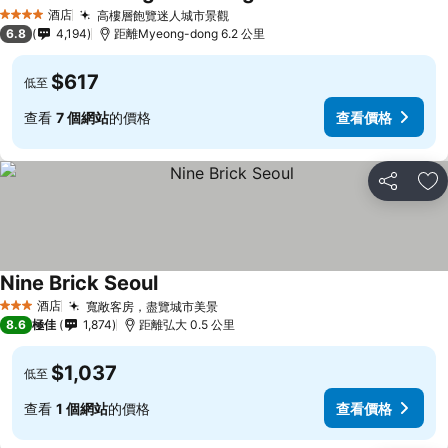
酒店
高樓層飽覽迷人城市景觀
4 星級
6.8
4,194
距離Myeong-dong 6.2 公里
$617
低至
查看
7 個網站
的價格
查看價格
分享
放
Nine Brick Seoul
酒店
寬敞客房，盡覽城市美景
3 星級
8.6
極佳
1,874
距離弘大 0.5 公里
$1,037
低至
查看
1 個網站
的價格
查看價格