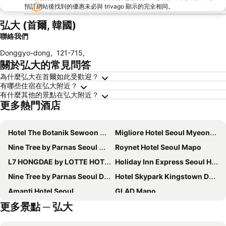
預訂網站後找到的優惠未必與 trivago 顯示的完全相同。
弘大 (首爾, 韓國)
聯絡我們
Donggyo-dong
,
121-715
,
關於弘大的常見問答
為什麼弘大在首爾如此受歡迎？
有哪些住宿在弘大附近？
有什麼其他的景點在弘大附近？
更多熱門酒店
Hotel The Botanik Sewoon Myeongdong
Migliore Hotel Seoul Myeongdong
Nine Tree by Parnas Seoul Myeongdong 2
Roynet Hotel Seoul Mapo
L7 HONGDAE by LOTTE HOTELS
Holiday Inn Express Seoul Hongdae By Ihg
Nine Tree by Parnas Seoul Dongdaemun
Hotel Skypark Kingstown Dongdaemun
Amanti Hotel Seoul
GLAD Mapo
更多景點 ─ 弘大
Nine Tree by Parnas Seoul Myeongdong 1
Stanford Hotel Myeongdong
Hotel Prince Seoul
Savoy Hotel Myeongdong