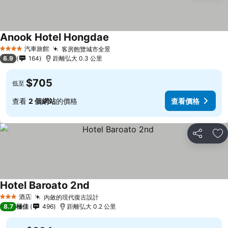
Anook Hotel Hongdae
汽車旅館
客房飽覽城市全景
4 星級
6.9
164
距離弘大 0.3 公里
$705
低至
查看
2 個網站
的價格
查看價格
分享
放
Hotel Baroato 2nd
酒店
內斂的現代復古設計
3 星級
8.7
極佳
496
距離弘大 0.2 公里