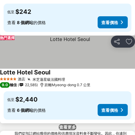
$242
低至
查看
8 個網站
的價格
查看價格
熱門選擇
分享
放
Lotte Hotel Seoul
酒店
米芝蓮星級法國料理
5 星級
9.0
極佳
22,585
距離Myeong-dong 0.7 公里
$2,440
低至
查看
6 個網站
的價格
查看價格
查看更多
我們從預訂網站獲得的價格和供應情況資料會不斷變化。因此，你連到