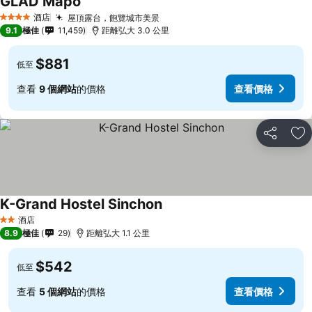
GLAD Mapo
酒店
屋頂露台，飽覽城市美景
4 星級
9.1
極佳
11,459
距離弘大 3.0 公里
$881
低至
查看
9 個網站
的價格
查看價格
分享
放
K-Grand Hostel Sinchon
酒店
2 星級
8.9
極佳
29
距離弘大 1.1 公里
$542
低至
查看
5 個網站
的價格
查看價格