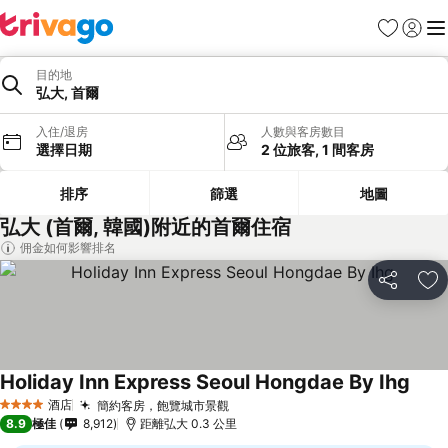
收藏夾
登入
選
目的地
弘大, 首爾
入住/退房
人數與客房數目
選擇日期
2 位旅客, 1 間客房
排序
篩選
地圖
弘大 (首爾, 韓國)附近的首爾住宿
佣金如何影響排名
分享
放
Holiday Inn Express Seoul Hongdae By Ihg
酒店
簡約客房，飽覽城市景觀
4 星級
8.9
極佳
8,912
距離弘大 0.3 公里