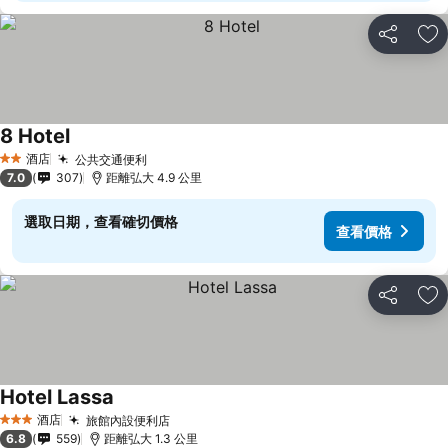
分享
放
8 Hotel
酒店
公共交通便利
2 星級
7.0
307
距離弘大 4.9 公里
選取日期，查看確切價格
查看價格
分享
放
Hotel Lassa
酒店
旅館內設便利店
3 星級
6.8
559
距離弘大 1.3 公里