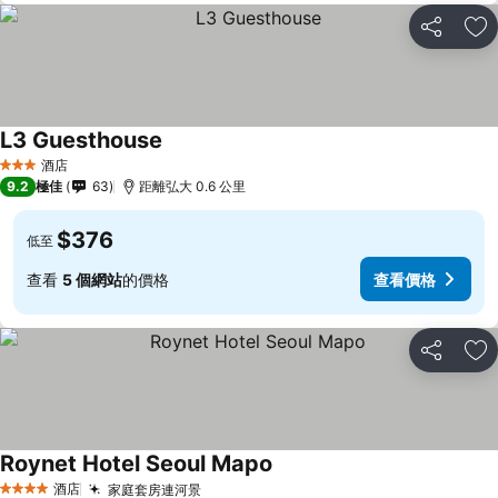
分享
放
L3 Guesthouse
酒店
3 星級
9.2
極佳
63
距離弘大 0.6 公里
$376
低至
查看
5 個網站
的價格
查看價格
分享
放
Roynet Hotel Seoul Mapo
酒店
家庭套房連河景
4 星級