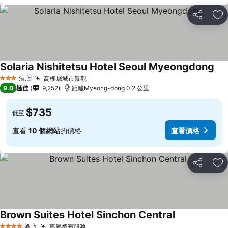
分享
放
Solaria Nishitetsu Hotel Seoul Myeongdong
酒店
高樓層城市景觀
3 星級
9.0
極佳
9,252
距離Myeong-dong 0.2 公里
$735
低至
查看
10 個網站
的價格
查看價格
分享
放
Brown Suites Hotel Sinchon Central
酒店
專屬禮賓服務