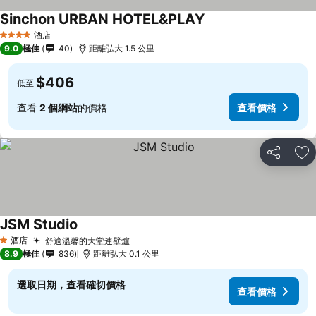
Sinchon URBAN HOTEL&PLAY
酒店
4 星級
9.0
極佳
40
距離弘大 1.5 公里
$406
低至
查看
2 個網站
的價格
查看價格
分享
放
JSM Studio
酒店
舒適溫馨的大堂連壁爐
1 星級
8.9
極佳
836
距離弘大 0.1 公里
選取日期，查看確切價格
查看價格