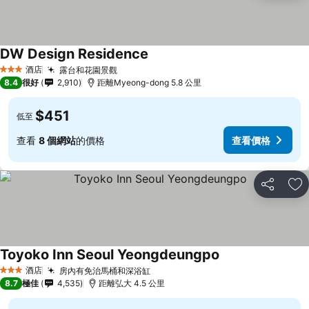
DW Design Residence
酒店
露台和花園景觀
3 星級
8.4
很好
2,910
距離Myeong-dong 5.8 公里
$451
低至
查看
8 個網站
的價格
查看價格
分享
放
Toyoko Inn Seoul Yeongdeungpo
酒店
房內有免治馬桶和深浴缸
3 星級
8.7
極佳
4,535
距離弘大 4.5 公里