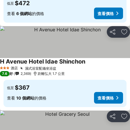
$472
低至
查看
6 個網站
的價格
查看價格
分享
放
H Avenue Hotel Idae Shinchon
酒店
濕式浴室配備坐浴盆
3 星級
7.6
好
2,369
距離弘大 1.7 公里
$367
低至
查看
10 個網站
的價格
查看價格
分享
放