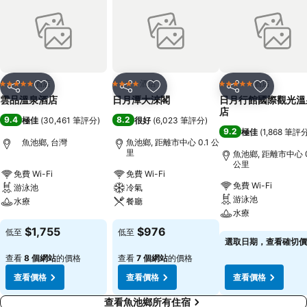
酒店
酒店
酒店
5 星級
4 星級
5 星級
分享
放到收藏夾
分享
放到收藏夾
分享
放到收藏
雲品溫泉酒店
日月潭大淶閣
日月行館國際觀光溫
店
9.4
8.2
極佳
(
30,461 筆評分
)
很好
(
6,023 筆評分
)
9.2
極佳
(
1,868 筆評
魚池鄉, 台灣
魚池鄉, 距離市中心 0.1 公
里
魚池鄉, 距離市中心 0
公里
免費 Wi-Fi
免費 Wi-Fi
免費 Wi-Fi
游泳池
冷氣
游泳池
水療
餐廳
水療
查看價格
查看價格
$1,755
$976
低至
低至
查看價格
選取日期，查看確切價
查看
8 個網站
的價格
查看
7 個網站
的價格
查看價格
查看價格
查看價格
查看魚池鄉所有住宿