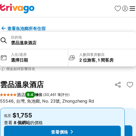
收藏夾
登入
選
查看魚池鄉所有住宿
目的地
雲品溫泉酒店
入住/退房
人數與客房數目
選擇日期
2 位旅客, 1 間客房
佣金如何影響排名
雲品溫泉酒店
分享
放
酒店
9.4
極佳
(
30,461 筆評分
)
5 星級
55546, 台灣, 魚池鄉, No. 23號, Zhongzheng Rd
$1,755
$1,755
低至
低至
查看
8 個網站
的價格
查看
8 個網站
的價格
查看價格
查看價格