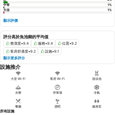
中等
1
%
欠佳
1
%
顯示評價
評分高於魚池鄉的平均值
整潔度
•
9.4
服務
•
9.4
位置
•
9.2
客房舒適度
•
9.2
設施
•
9.1
顯示更多評分
設施推介
大堂 Wi-Fi
客房 Wi-Fi
游泳池
水療
停車場
冷氣
餐廳
酒吧
健身室
所有設施