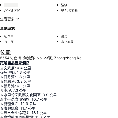
浴缸
浴室連淋浴
熨斗/熨衫板
查看更多
運動設施
租單車
健美
行山徑
水上樂園
位置
55546, 台灣, 魚池鄉, No. 23號, Zhongzheng Rd
距離雲品溫泉酒店
文武廟
:
0.4
公里
魚池鄉
:
1.3
公里
日月潭
:
1.8
公里
慈恩塔
:
3.3
公里
新月池
:
6.1
公里
車埕
:
7.3
公里
水里蛇窯陶藝文化園區
:
9.9
公里
木生昆蟲博物館
:
10.7
公里
雙龍瀑布
:
10.9
公里
廣興紙寮
:
11.7
公里
陳水合生命花園
:
18.1
公里
臺灣桃園國際機場
:
138
公里