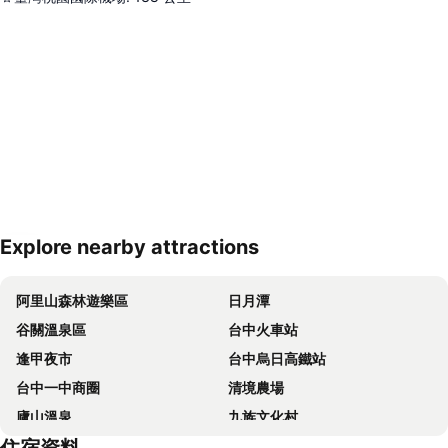
Explore nearby attractions
展開地圖
阿里山森林遊樂區
日月潭
谷關溫泉區
台中火車站
逢甲夜市
台中烏日高鐵站
台中一中商圈
清境農場
廬山溫泉
九族文化村
彰化車站
溪頭