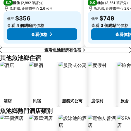
8.7
9.0
極佳
(
2,882 筆評分
)
極佳
(
3,561 筆評分
)
魚池鄉, 距離市中心 2.6 公里
魚池鄉, 距離市中心 2.6
$356
$749
低至
低至
查看
4 個網站
的價格
查看
3 個網站
的價格
查看價格
查看價
查看魚池鄉所有住宿
其他魚池鄉住宿
酒店
民宿
服務式公寓
度假村
旅舍
魚池鄉熱門酒店類別