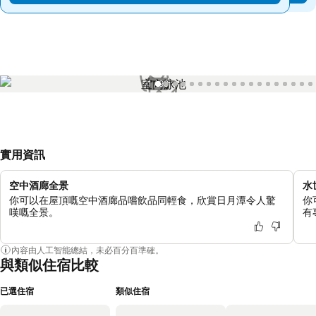
1 / 99
實用資訊
空中酒廊全景
水
你可以在屋頂嘅空中酒廊品嚐飲品同輕食，欣賞日月潭令人驚
你
嘆嘅全景。
有
內容由人工智能總結，未必百分百準確。
與類似住宿比較
已選住宿
類似住宿