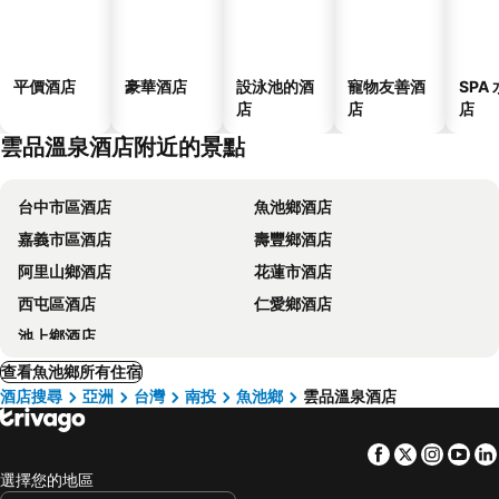
平價酒店
豪華酒店
設泳池的酒
寵物友善酒
SPA
店
店
店
雲品溫泉酒店附近的景點
台中市區酒店
魚池鄉酒店
嘉義市區酒店
壽豐鄉酒店
阿里山鄉酒店
花蓮市酒店
西屯區酒店
仁愛鄉酒店
池上鄉酒店
查看魚池鄉所有住宿
酒店搜尋
亞洲
台灣
南投
魚池鄉
雲品溫泉酒店
Facebook
Twitter
Insta
Yo
選擇您的地區