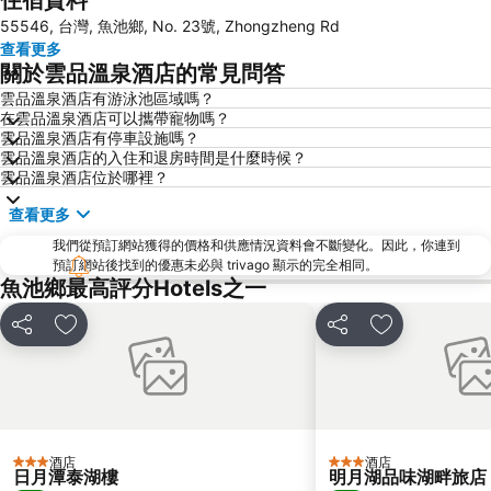
住宿資料
55546, 台灣, 魚池鄉, No. 23號, Zhongzheng Rd
合歡山
國立自然科學博物館
查看更多
台中國立美術館
豐原區
關於雲品溫泉酒店的常見問答
台中公園
台中工業區
雲品溫泉酒店有游泳池區域嗎？
在雲品溫泉酒店可以攜帶寵物嗎？
妖怪村
大坑風景區
雲品溫泉酒店有停車設施嗎？
台中中華夜市
新社花海
雲品溫泉酒店的入住和退房時間是什麼時候？
雲品溫泉酒店位於哪裡？
台中精密科學園區
杉林溪
查看更多
中部科學園區台中園區
埔里酒廠
我們從預訂網站獲得的價格和供應情況資料會不斷變化。因此，你連到
東海藝術商圈
集集火車站
預訂網站後找到的優惠未必與 trivago 顯示的完全相同。
水里火車站
奧萬大森林遊樂區
魚池鄉最高評分Hotels之一
東勢林場
分享
放到收藏夾
分享
放到收藏夾
酒店
酒店
3 星級
3 星級
日月潭泰湖樓
明月湖品味湖畔旅店