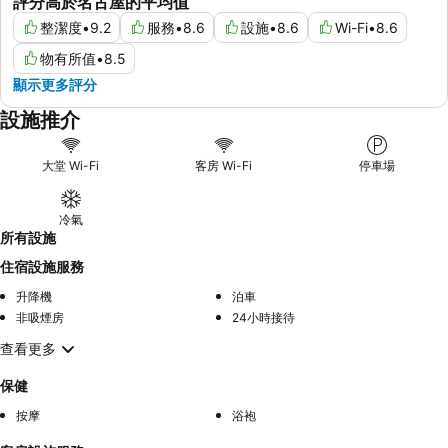
評分高於名古屋的平均值
整潔度
•
9.2
服務
•
8.6
設施
•
8.6
Wi-Fi
•
8.6
物有所值
•
8.5
顯示更多評分
設施推介
大堂 Wi-Fi
客房 Wi-Fi
停車場
冷氣
所有設施
住宿設施服務
升降機
泊車
非吸煙房
24小時接待
查看更多
保健
按摩
浴袍