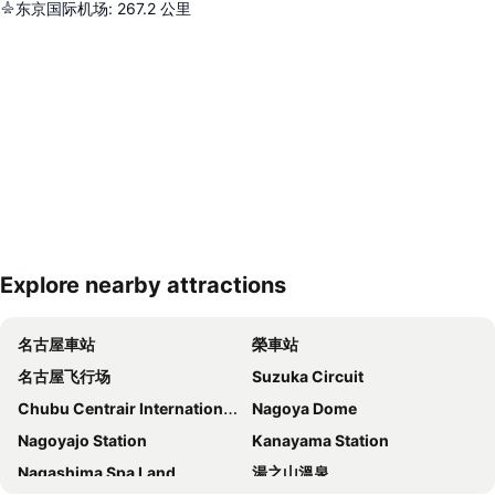
东京国际机场
:
267.2
公里
Explore nearby attractions
展開地圖
名古屋車站
榮車站
名古屋飞行场
Suzuka Circuit
Chubu Centrair International Airport
Nagoya Dome
Nagoyajo Station
Kanayama Station
Nagashima Spa Land
湯之山溫泉