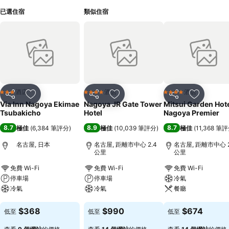
已選住宿
類似住宿
酒店
酒店
酒店
3 星級
4 星級
4 星級
分享
放到收藏夾
分享
放到收藏夾
分享
放到收藏
Via Inn Nagoya Ekimae
Nagoya JR Gate Tower
Mitsui Garden Hot
Tsubakicho
Hotel
Nagoya Premier
8.7
8.9
8.7
極佳
(
6,384 筆評分
)
極佳
(
10,039 筆評分
)
極佳
(
11,368 筆
名古屋, 日本
名古屋, 距離市中心 2.4
名古屋, 距離市中心 2
公里
公里
免費 Wi-Fi
免費 Wi-Fi
免費 Wi-Fi
停車場
停車場
冷氣
冷氣
冷氣
餐廳
查看價格
查看價格
查看價格
$368
$990
$674
低至
低至
低至