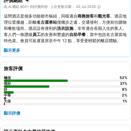
評價總結
由 AI 總結 800+ 則評價所得 · 上次更新日期： 30 Jul 2026
這間酒店是個多功能都市樞紐，同樣適合
商務旅客
和
觀光客
。酒店地
理位置優越，距離
名古屋車站
僅幾步之遙，交通便利，方便前往購物
和餐飲場所。酒店設有便利的
洗衣設施
，非常適合長期入住的客人。
客人們一致讚揚
員工
的友善和豐盛的
自助早餐
，當中包括名古屋當地
特色菜。會員可延遲退房至中午 12 點，享受更輕鬆的離店體驗。
顯示更多
旅客評價
極佳
52
%
很好
37
%
好
8
%
中等
2
%
欠佳
1
%
顯示評價