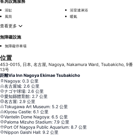
客房設施服務
浴缸
浴室連淋浴
風筒
暖氣
查看更多
無障礙設施
無障礙停車場
位置
453-0015, 日本, 名古屋, Nagoya, Nakamura Ward, Tsubakicho, 9番
13号
距離Via Inn Nagoya Ekimae Tsubakicho
Nagoya
:
0.3
公里
名古屋城
:
2.6
公里
ナゴヤ球場
:
2.6
公里
愛知縣體育館
:
2.7
公里
名古屋
:
2.9
公里
Tokugawa Art Museum
:
5.2
公里
Kiyosu Castle
:
6.1
公里
Vantelin Dome Nagoya
:
6.5
公里
Paloma Mizuho Stadium
:
7.9
公里
Port Of Nagoya Public Aquarium
:
8.7
公里
Nippon Gaishi Hall
:
9.2
公里