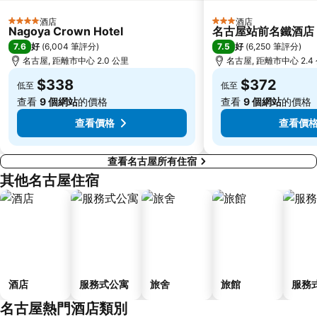
酒店
酒店
4 星級
3 星級
Nagoya Crown Hotel
名古屋站前名鐵酒店
7.6
7.5
好
(
6,004 筆評分
)
好
(
6,250 筆評分
)
名古屋, 距離市中心 2.0 公里
名古屋, 距離市中心 2.4
$338
$372
低至
低至
查看
9 個網站
的價格
查看
9 個網站
的價格
查看價格
查看價
查看名古屋所有住宿
其他名古屋住宿
酒店
服務式公寓
旅舍
旅館
服務
名古屋熱門酒店類別