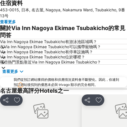
住宿資料
Fushimi Station
Nagoya Castle
453-0015, 日本, 名古屋, Nagoya, Nakamura Ward, Tsubakicho, 9番
Nakamura
Nagoya Television Tower
13号
Chikusa
Atsuta Station
查看更多
關於Via Inn Nagoya Ekimae Tsubakicho的常見
Gifu Station
Hisaya-odori Station
問答
Nabana no Sato
Inuyama Station
Via Inn Nagoya Ekimae Tsubakicho有游泳池區域嗎？
Toyotashi Station
Marunouchi Station
在Via Inn Nagoya Ekimae Tsubakicho可以攜帶寵物嗎？
Via Inn Nagoya Ekimae Tsubakicho有停車設施嗎？
Osukannon Station
Nishi
Via Inn Nagoya Ekimae Tsubakicho位於哪裡？
Shinsakae-machi Station
Higashi
哪些熱門景點靠近Via Inn Nagoya Ekimae Tsubakicho？
Atsuta Jingu Shrine
Nagoya Port Aquarium
查看更多
Heiwa Park
Gifu City Museum of History
我們從預訂網站獲得的價格和供應情況資料會不斷變化。因此，你連到
Kintetsu Yokkaichi Station
預訂網站後找到的優惠未必與 trivago 顯示的完全相同。
名古屋最高評分Hotels之一
分享
放到收藏夾
分享
放到收藏夾