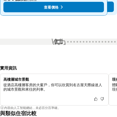
查看價格
查看價格
1 / 60
實用資訊
高樓層城市景觀
現
從酒店高樓層客房的大窗戶，你可以欣賞到名古屋天際線迷人
體
的城市景觀和來往的列車。
現
內容由人工智能總結，未必百分百準確。
與類似住宿比較