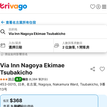
收藏夾
登入
選
查看名古屋所有住宿
目的地
Via Inn Nagoya Ekimae Tsubakicho
入住/退房
人數與客房數目
選擇日期
2 位旅客, 1 間客房
佣金如何影響排名
Via Inn Nagoya Ekimae
Tsubakicho
分享
放
酒店
8.7
極佳
(
6,384 筆評分
)
3 星級
453-0015, 日本, 名古屋, Nagoya, Nakamura Ward, Tsubakicho, 9番
13号
$368
$368
低至
低至
查看
9 個網站
的價格
查看
9 個網站
的價格