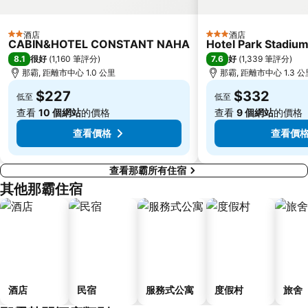
酒店
酒店
2 星級
3 星級
CABIN&HOTEL CONSTANT NAHA
Hotel Park Stadiu
8.1
7.6
很好
(
1,160 筆評分
)
好
(
1,339 筆評分
)
那霸, 距離市中心 1.0 公里
那霸, 距離市中心 1.3 公
$227
$332
低至
低至
查看
10 個網站
的價格
查看
9 個網站
的價格
查看價格
查看價
查看那霸所有住宿
其他那霸住宿
酒店
民宿
服務式公寓
度假村
旅舍