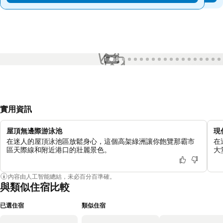
1 / 59
實用資訊
屋頂無邊際游泳池
現
在迷人的屋頂泳池區放鬆身心，這個高架綠洲讓你飽覽那霸市
在
區天際線和附近港口的壯麗景色。
大
內容由人工智能總結，未必百分百準確。
與類似住宿比較
已選住宿
類似住宿