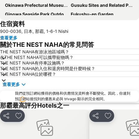
Okinawa Prefectural Museum and Art Museum
Gusuku Sites and Related Properties of the Kingdom of Ryukyu
Ginowa Seaside Park Outdoor Amphitheater
Fukushu-en Garden
住宿資料
Odd Land
Okinawa Peace Memorial Park
900-0036, 日本, 那霸, 1-6-1 Nishi
Tomari Iyumachi
Shureimon
查看更多
關於THE NEST NAHA的常見問答
THE NEST NAHA有游泳池區域嗎？
在THE NEST NAHA可以攜帶寵物嗎？
THE NEST NAHA有停車設施嗎？
THE NEST NAHA的入住和退房時間是什麼時候？
THE NEST NAHA位於哪裡？
查看更多
我們從預訂網站獲得的價格和供應情況資料會不斷變化。因此，你連到
預訂網站後找到的優惠未必與 trivago 顯示的完全相同。
那霸最高評分Hotels之一
分享
放到收藏夾
分享
放到收藏夾