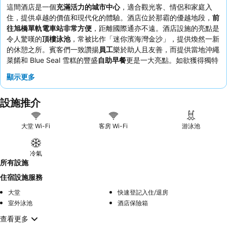
這間酒店是一個
充滿活力的城市中心
，適合觀光客、情侶和家庭入
住，提供卓越的價值和現代化的體驗。酒店位於那霸的優越地段，
前
往旭橋單軌電車站非常方便
，距離國際通亦不遠。酒店設施的亮點是
令人驚嘆的
頂樓泳池
，常被比作「迷你濱海灣金沙」，提供煥然一新
的休憩之所。賓客們一致讚揚
員工
樂於助人且友善，而提供當地沖繩
菜餚和 Blue Seal 雪糕的豐盛
自助早餐
更是一大亮點。如欲獲得獨特
體驗，請務必參觀有趣的
機械式立體停車場
。
顯示更多
設施推介
大堂 Wi-Fi
客房 Wi-Fi
游泳池
冷氣
所有設施
住宿設施服務
大堂
快速登記入住/退房
室外泳池
酒店保險箱
查看更多