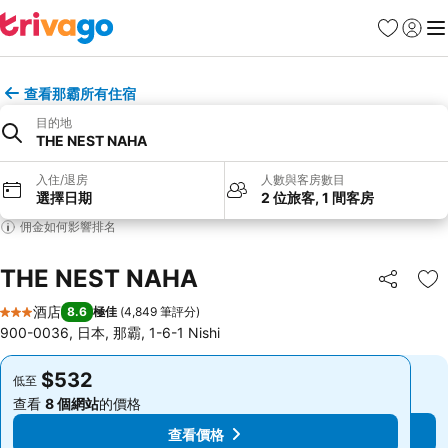
收藏夾
登入
選
查看那霸所有住宿
目的地
THE NEST NAHA
入住/退房
人數與客房數目
選擇日期
2 位旅客, 1 間客房
佣金如何影響排名
THE NEST NAHA
分享
放
酒店
8.6
極佳
(
4,849 筆評分
)
3 星級
900-0036, 日本, 那霸, 1-6-1 Nishi
$532
$532
低至
低至
查看
8 個網站
的價格
查看
8 個網站
的價格
查看價格
查看價格