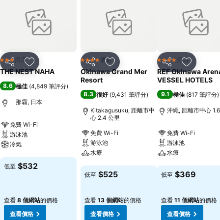
酒店
酒店
酒店
3 星級
4 星級
4 星級
分享
放到收藏夾
分享
放到收藏夾
分享
放到收藏
THE NEST NAHA
Okinawa Grand Mer
REF Okinawa Aren
Resort
VESSEL HOTELS
8.6
極佳
(
4,849 筆評分
)
8.3
9.1
很好
(
9,431 筆評分
)
極佳
(
817 筆評分
)
那霸, 日本
Kitakagusuku, 距離市中
沖繩, 距離市中心 1.
心 2.4 公里
免費 Wi-Fi
免費 Wi-Fi
免費 Wi-Fi
游泳池
游泳池
游泳池
冷氣
水療
水療
查看價格
$532
低至
查看價格
查看價格
$525
$369
低至
低至
查看
8 個網站
的價格
查看
13 個網站
的價格
查看
11 個網站
的價格
查看價格
查看價格
查看價格