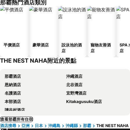
那霸熱門酒店類別
平價酒店
豪華酒店
設泳池的酒
寵物友善酒
SPA
店
店
店
THE NEST NAHA附近的景點
那霸酒店
沖繩酒店
恩納酒店
北谷酒店
名護酒店
宜野灣酒店
本部酒店
Kitakagusuku酒店
讀谷村酒店
查看那霸所有住宿
酒店搜尋
亞洲
日本
沖繩島
沖繩縣
那霸
THE NEST NAHA