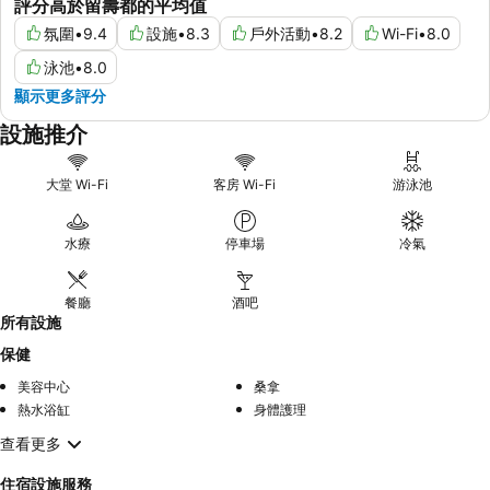
評分高於留壽都的平均值
氛圍
•
9.4
設施
•
8.3
戶外活動
•
8.2
Wi-Fi
•
8.0
泳池
•
8.0
顯示更多評分
設施推介
大堂 Wi-Fi
客房 Wi-Fi
游泳池
水療
停車場
冷氣
餐廳
酒吧
所有設施
保健
美容中心
桑拿
熱水浴缸
身體護理
查看更多
住宿設施服務