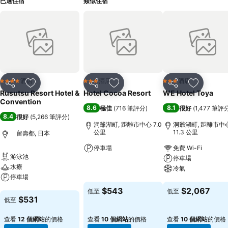
已選住宿
類似住宿
酒店
酒店
酒店
4 星級
3 星級
3 星級
分享
放到收藏夾
分享
放到收藏夾
分享
放到收藏
Rusutsu Resort Hotel &
Hotel Cocoa Resort
WE Hotel Toya
Convention
8.6
8.1
極佳
(
716 筆評分
)
很好
(
1,477 筆評
8.4
很好
(
5,266 筆評分
)
洞爺湖町, 距離市中心 7.0
洞爺湖町, 距離市中
公里
11.3 公里
留壽都, 日本
停車場
免費 Wi-Fi
游泳池
停車場
水療
查看價格
冷氣
停車場
查看價格
$543
$2,067
低至
低至
查看價格
$531
低至
查看
12 個網站
的價格
查看
10 個網站
的價格
查看
10 個網站
的價格