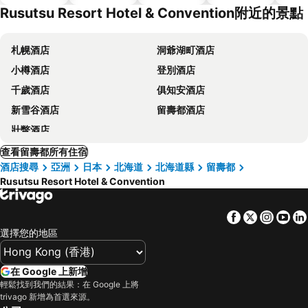
Rusutsu Resort Hotel & Convention附近的景點
札幌酒店
洞爺湖町酒店
小樽酒店
登別酒店
千歲酒店
俱知安酒店
新雪谷酒店
留壽都酒店
壯瞥酒店
查看留壽都所有住宿
酒店搜尋
亞洲
日本
北海道
北海道縣
留壽都
Rusutsu Resort Hotel & Convention
Facebook
Twitter
Insta
Yo
選擇您的地區
在 Google 上新增
輕鬆找到我們的結果：在 Google 上將
trivago 新增為首選來源。