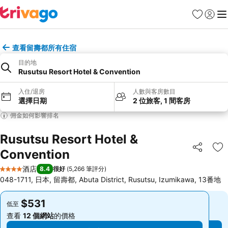
收藏夾
登入
選
查看留壽都所有住宿
目的地
Rusutsu Resort Hotel & Convention
入住/退房
人數與客房數目
選擇日期
2 位旅客, 1 間客房
佣金如何影響排名
Rusutsu Resort Hotel &
Convention
分享
放
酒店
8.4
很好
(
5,266 筆評分
)
4 星級
048-1711, 日本, 留壽都, Abuta District, Rusutsu, Izumikawa, 13番地
$531
$531
低至
低至
查看
12 個網站
的價格
查看
12 個網站
的價格