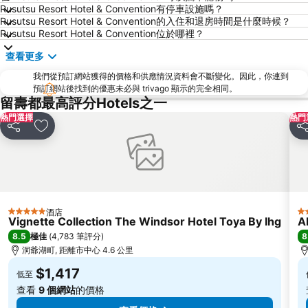
Rusutsu Resort Hotel & Convention有停車設施嗎？
Rusutsu Resort Hotel & Convention的入住和退房時間是什麼時候？
Rusutsu Resort Hotel & Convention位於哪裡？
查看更多
我們從預訂網站獲得的價格和供應情況資料會不斷變化。因此，你連到
預訂網站後找到的優惠未必與 trivago 顯示的完全相同。
留壽都最高評分Hotels之一
熱門選擇
熱門
分享
放到收藏夾
分
酒店
5 星級
3
Vignette Collection The Windsor Hotel Toya By Ihg
A
8.5
8
極佳
(
4,783 筆評分
)
洞爺湖町, 距離市中心 4.6 公里
$1,417
低至
查看
9 個網站
的價格