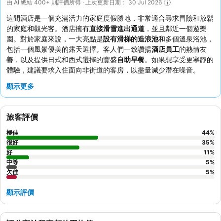
由 AI 總結 400+ 則評價所得 · 上次更新日期： 30 Jul 2026
這間酒店是一個充滿活力的家庭度假勝地，非常適合尋求冒險和放鬆
的家庭和觀光客。酒店擁有
直接滑雪進出通道
，並且鄰近一個遊樂
園。對於家庭來說，一大亮點是
設有滑梯的造浪池
和多個溫泉浴池，
包括一個風景優美的露天選擇。客人們一致讚揚
酒店員工
的熱情友
善，以及提供日式和西式選擇的豐盛
自助早餐
。如果想享受更寧靜的
體驗，建議要求入住面向非街道的客房，以盡量減少潛在噪音。
顯示更多
旅客評價
極佳
44
%
很好
35
%
好
11
%
中等
5
%
欠佳
5
%
顯示評價