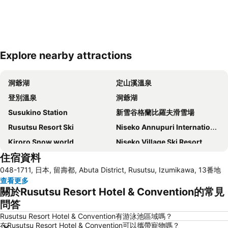
Explore nearby attractions
展開地圖
洞爺湖
定山溪溫泉
登別溫泉
洞爺湖
Susukino Station
新雪谷格蘭比羅夫滑雪場
Rusutsu Resort Ski
Niseko Annupuri International Ski Area
Kiroro Snow world
Niseko Village Ski Resort
住宿資料
Sapporo Nishi Juihachome Station
Chuo
048-1711, 日本, 留壽都, Abuta District, Rusutsu, Izumikawa, 13番地
Toyakoonsen
Maruyama Park
查看更多
Jieitaimae Station
Makomanai Station
關於Rusutsu Resort Hotel & Convention的常見
Toyohira
Noboribetsu cherry blossoms
問答
Kotoni Station
Teine Station
Rusutsu Resort Hotel & Convention有游泳池區域嗎？
在Rusutsu Resort Hotel & Convention可以攜帶寵物嗎？