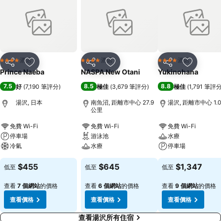
酒店
酒店
酒店
4 星級
4 星級
4 星級
分享
放到收藏夾
分享
放到收藏夾
分享
放到收藏
Prince Naeba
NASPA New Otani
Yukinohana
7.5
8.5
8.8
好
(
7,190 筆評分
)
極佳
(
3,679 筆評分
)
極佳
(
1,791 筆評
湯沢, 日本
南魚沼, 距離市中心 27.9
湯沢, 距離市中心 1.
公里
免費 Wi-Fi
免費 Wi-Fi
免費 Wi-Fi
停車場
游泳池
水療
冷氣
水療
停車場
$455
$645
$1,347
低至
低至
低至
查看
7 個網站
的價格
查看
6 個網站
的價格
查看
9 個網站
的價格
查看價格
查看價格
查看價格
查看湯沢所有住宿