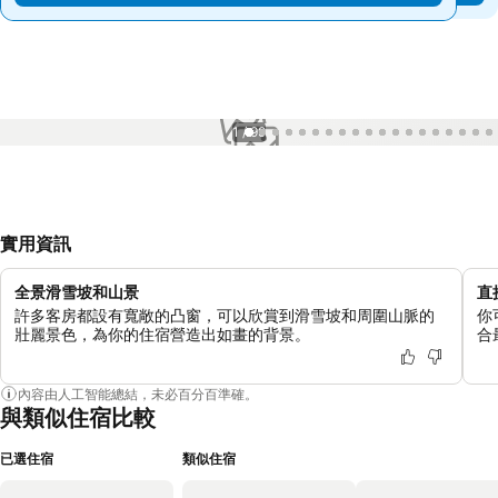
1 / 99
實用資訊
全景滑雪坡和山景
直
許多客房都設有寬敞的凸窗，可以欣賞到滑雪坡和周圍山脈的
你
壯麗景色，為你的住宿營造出如畫的背景。
合
內容由人工智能總結，未必百分百準確。
與類似住宿比較
已選住宿
類似住宿