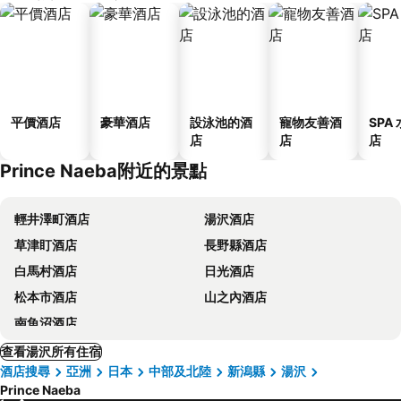
平價酒店
豪華酒店
設泳池的酒
寵物友善酒
SPA
店
店
店
Prince Naeba附近的景點
輕井澤町酒店
湯沢酒店
草津盯酒店
長野縣酒店
白馬村酒店
日光酒店
松本市酒店
山之內酒店
南魚沼酒店
查看湯沢所有住宿
酒店搜尋
亞洲
日本
中部及北陸
新潟縣
湯沢
Prince Naeba