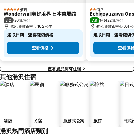
酒店
酒店
5 星級
2 星級
Wonderwall美好境界 日本苗場館
Echigoyuzawa Ons
7.2
7.9
(
26 筆評分
)
好
(
422 筆評分
)
湯沢, 距離市中心 16.2 公里
湯沢, 距離市中心 0.4 
選取日期，查看確切價格
選取日期，查看確切
查看價格
查看價
查看湯沢所有住宿
其他湯沢住宿
酒店
民宿
服務式公寓
旅館
日式
湯沢熱門酒店類別