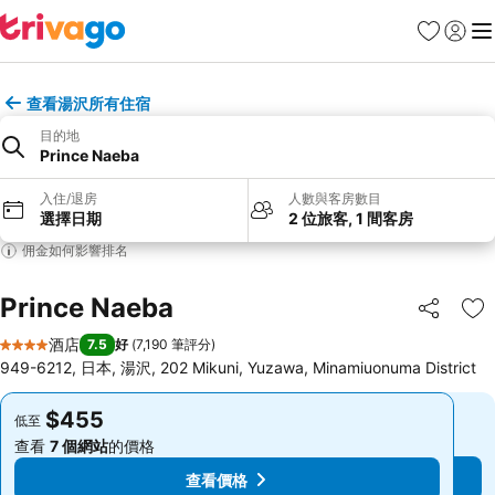
收藏夾
登入
選
查看湯沢所有住宿
目的地
Prince Naeba
入住/退房
人數與客房數目
選擇日期
2 位旅客, 1 間客房
佣金如何影響排名
Prince Naeba
分享
放
酒店
7.5
好
(
7,190 筆評分
)
4 星級
949-6212, 日本, 湯沢, 202 Mikuni, Yuzawa, Minamiuonuma District
$455
$455
低至
低至
查看
7 個網站
的價格
查看
7 個網站
的價格
查看價格
查看價格