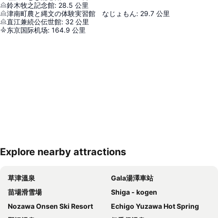
鈴木牧之記念館
:
28.5
公里
津南町農と縄文の体験実習館 なじょもん
:
29.7
公里
直江兼続公伝世館
:
32
公里
东京国际机场
:
164.9
公里
Explore nearby attractions
展開地圖
草津溫泉
Gala湯澤車站
苗場滑雪場
Shiga - kogen
Nozawa Onsen Ski Resort
Echigo Yuzawa Hot Spring