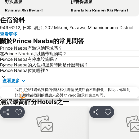
野沢溫泉
伊香保溫泉
Kagura Ski Resort
Kandatsu Kogen Ski Resort
住宿資料
Madaraokogen Ski Area
Ishiuchi Maruyama Ski Resort
949-6212, 日本, 湯沢, 202 Mikuni, Yuzawa, Minamiuonuma District
Maiko Snow Resort
Yudanakashibu Hot Spring village
查看更多
Komaganekogen Ski Area
關於Prince Naeba的常見問答
Prince Naeba有游泳池區域嗎？
在Prince Naeba可以攜帶寵物嗎？
Prince Naeba有停車設施嗎？
Prince Naeba的入住和退房時間是什麼時候？
Prince Naeba位於哪裡？
查看更多
我們從預訂網站獲得的價格和供應情況資料會不斷變化。因此，你連到
預訂網站後找到的優惠未必與 trivago 顯示的完全相同。
湯沢最高評分Hotels之一
分享
放到收藏夾
分享
放到收藏夾