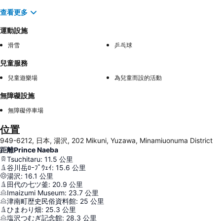
查看更多
運動設施
滑雪
乒乓球
兒童服務
兒童遊樂場
為兒童而設的活動
無障礙設施
無障礙停車場
位置
949-6212, 日本, 湯沢, 202 Mikuni, Yuzawa, Minamiuonuma District
距離Prince Naeba
Tsuchitaru
:
11.5
公里
谷川岳ﾛｰﾌﾟｳｪｲ
:
15.6
公里
湯沢
:
16.1
公里
田代の七ツ釜
:
20.9
公里
Imaizumi Museum
:
23.7
公里
津南町歴史民俗資料館
:
25
公里
ひまわり畑
:
25.3
公里
塩沢つむぎ記念館
:
28.3
公里