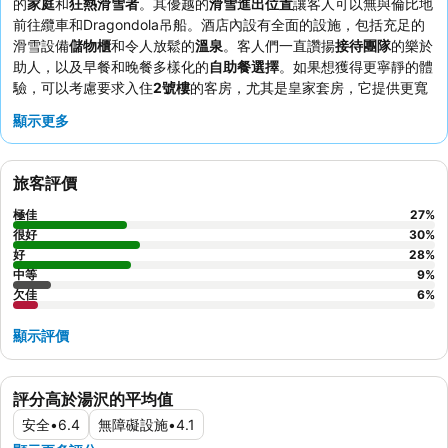
的
家庭
和
狂熱滑雪者
。其優越的
滑雪進出位置
讓客人可以無與倫比地
前往纜車和Dragondola吊船。酒店內設有全面的設施，包括充足的
滑雪設備
儲物櫃
和令人放鬆的
溫泉
。客人們一直讚揚
接待團隊
的樂於
助人，以及早餐和晚餐多樣化的
自助餐選擇
。如果想獲得更寧靜的體
驗，可以考慮要求入住
2號樓
的客房，尤其是皇家套房，它提供更寬
敞的佈局。
顯示更多
旅客評價
極佳
27
%
很好
30
%
好
28
%
中等
9
%
欠佳
6
%
顯示評價
評分高於湯沢的平均值
安全
•
6.4
無障礙設施
•
4.1