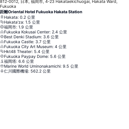
812-0012, 日本, 福岡市, 4-23 Hakataekichuogai, Hakata Ward,
Fukuoka
距離Oriental Hotel Fukuoka Hakata Station
Hakata
:
0.2
公里
Hakata'za
:
1.5
公里
福岡市
:
1.9
公里
Fukuoka Kokusai Center
:
2.4
公里
Best Denki Stadium
:
3.6
公里
Fukuoka Castle
:
3.7
公里
Fukuoka City Art Museum
:
4
公里
Hkt48 Theater
:
5.4
公里
Fukuoka Paypay Dome
:
5.6
公里
福岡塔
:
6.6
公里
Marine World Uminonakamichi
:
9.5
公里
仁川國際機場
:
562.2
公里