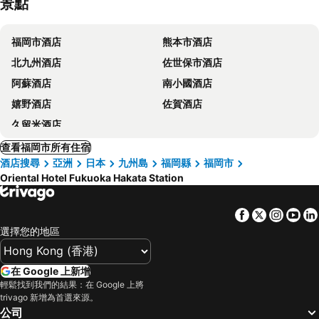
景點
福岡市酒店
熊本市酒店
北九州酒店
佐世保市酒店
阿蘇酒店
南小國酒店
嬉野酒店
佐賀酒店
久留米酒店
查看福岡市所有住宿
酒店搜尋
亞洲
日本
九州島
福岡縣
福岡市
Oriental Hotel Fukuoka Hakata Station
Facebook
Twitter
Insta
Yo
選擇您的地區
在 Google 上新增
輕鬆找到我們的結果：在 Google 上將
trivago 新增為首選來源。
公司