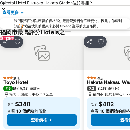
Nishitetsu Hall
Kyushu National Museum
Oriental Hotel Fukuoka Hakata Station位於哪裡？
Sakurai Futamigaura
Space World
查看更多
Elgala Hall
Nishijin Station
我們從預訂網站獲得的價格和供應情況資料會不斷變化。因此，你連到
Dazaifu Tenmangu Shrine
預訂網站後找到的優惠未必與 trivago 顯示的完全相同。
福岡市最高評分Hotels之一
熱門選擇
分享
放到收藏夾
分享
放到收藏夾
酒店
酒店
3 星級
3 星級
Toyo Hotel
Hakata Nakasu Was
7.9
7.2
好
(
15,321 筆評分
)
(
3,268 筆評分
)
福岡市, 距離市中心 2.0 公里
福岡市, 距離市中心 0.7
$348
$482
低至
低至
查看
10 個網站
的價格
查看
10 個網站
的價格
查看價格
查看