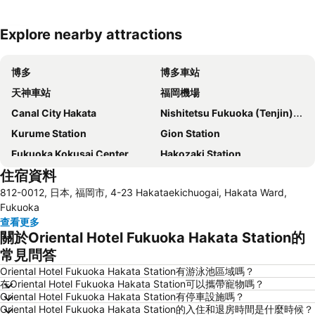
Explore nearby attractions
展開地圖
博多
博多車站
天神車站
福岡機場
Canal City Hakata
Nishitetsu Fukuoka (Tenjin) Station
Kurume Station
Gion Station
Fukuoka Kokusai Center
Hakozaki Station
住宿資料
Saga Station
Fukuoka Yafuoku Dome
812-0012, 日本, 福岡市, 4-23 Hakataekichuogai, Hakata Ward,
Fukuoka Yafuoku! Dome
Nakasu-Kawabata Station
Fukuoka
Acros Fukuoka
Yakuin Station
查看更多
關於Oriental Hotel Fukuoka Hakata Station的
Tojinmachi Station
Meinohama Station
常見問答
Fukuoka Convention Center
佐賀機場
Oriental Hotel Fukuoka Hakata Station有游泳池區域嗎？
Higashihie Station
Minami Fukuoka Station
在Oriental Hotel Fukuoka Hakata Station可以攜帶寵物嗎？
Oriental Hotel Fukuoka Hakata Station有停車設施嗎？
Nishitetsu Kurume Station
Chiyo-Kenchoguchi Station
Oriental Hotel Fukuoka Hakata Station的入住和退房時間是什麼時候？