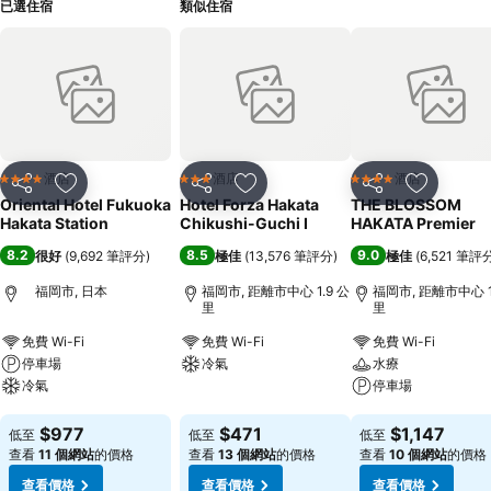
已選住宿
類似住宿
酒店
酒店
酒店
4 星級
3 星級
4 星級
分享
放到收藏夾
分享
放到收藏夾
分享
放到收藏
Oriental Hotel Fukuoka
Hotel Forza Hakata
THE BLOSSOM
Hakata Station
Chikushi-Guchi Ⅰ
HAKATA Premier
8.2
8.5
9.0
很好
(
9,692 筆評分
)
極佳
(
13,576 筆評分
)
極佳
(
6,521 筆評
福岡市, 日本
福岡市, 距離市中心 1.9 公
福岡市, 距離市中心 1
里
里
免費 Wi-Fi
免費 Wi-Fi
免費 Wi-Fi
停車場
冷氣
水療
冷氣
停車場
查看價格
查看價格
查看價格
$977
$471
$1,147
低至
低至
低至
查看
11 個網站
的價格
查看
13 個網站
的價格
查看
10 個網站
的價格
查看價格
查看價格
查看價格