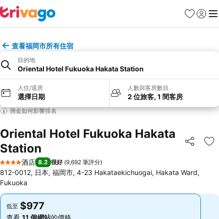
收藏夾
登入
選
查看福岡市所有住宿
目的地
Oriental Hotel Fukuoka Hakata Station
入住/退房
人數與客房數目
選擇日期
2 位旅客, 1 間客房
佣金如何影響排名
Oriental Hotel Fukuoka Hakata
Station
分享
放
酒店
8.2
很好
(
9,692 筆評分
)
4 星級
812-0012, 日本, 福岡市, 4-23 Hakataekichuogai, Hakata Ward,
Fukuoka
$977
$977
低至
低至
查看
11 個網站
的價格
查看
11 個網站
的價格