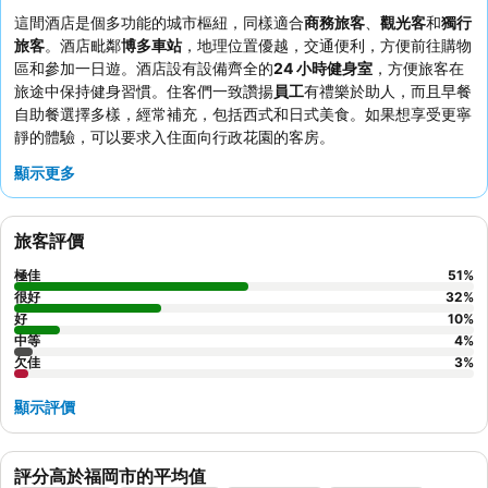
這間酒店是個多功能的城市樞紐，同樣適合
商務旅客
、
觀光客
和
獨行
旅客
。酒店毗鄰
博多車站
，地理位置優越，交通便利，方便前往購物
區和參加一日遊。酒店設有設備齊全的
24 小時健身室
，方便旅客在
旅途中保持健身習慣。住客們一致讚揚
員工
有禮樂於助人，而且早餐
自助餐選擇多樣，經常補充，包括西式和日式美食。如果想享受更寧
靜的體驗，可以要求入住面向行政花園的客房。
顯示更多
旅客評價
極佳
51
%
很好
32
%
好
10
%
中等
4
%
欠佳
3
%
顯示評價
評分高於福岡市的平均值