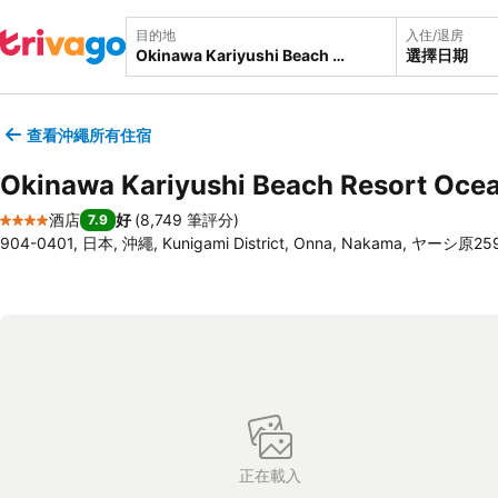
目的地
入住/退房
選擇日期
查看沖繩所有住宿
Okinawa Kariyushi Beach Resort Oce
酒店
好
(
8,749 筆評分
)
7.9
4 星級
904-0401, 日本, 沖繩, Kunigami District, Onna, Nakama, ヤーシ原25
正在載入