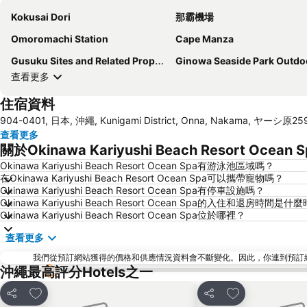
Kokusai Dori
那霸機場
Omoromachi Station
Cape Manza
Gusuku Sites and Related Properties of the Kingdom of Ryukyu
Ginowa Seaside Park Outdoor Amphithe
查看更多
住宿資料
904-0401, 日本, 沖繩, Kunigami District, Onna, Nakama, ヤーシ原25
查看更多
關於Okinawa Kariyushi Beach Resort Oce
Okinawa Kariyushi Beach Resort Ocean Spa有游泳池區域嗎？
在Okinawa Kariyushi Beach Resort Ocean Spa可以攜帶寵物嗎？
Okinawa Kariyushi Beach Resort Ocean Spa有停車設施嗎？
Okinawa Kariyushi Beach Resort Ocean Spa的入住和退房時間是
Okinawa Kariyushi Beach Resort Ocean Spa位於哪裡？
查看更多
我們從預訂網站獲得的價格和供應情況資料會不斷變化。因此，你連到預訂網站後
沖繩最高評分Hotels之一
放到收藏夾
放到收藏夾
分享
分享