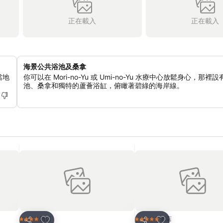
正在載入
正在載入
海景公共浴池及桑拿
當地
你可以在 Mori-no-Yu 或 Umi-no-Yu 水療中心放鬆身心，那裡
池、桑拿和獨特的蘆薈浴缸，俯瞰著碧綠的海岸線。
放到收藏夾
放到收藏夾
酒店
酒店
4 星級
5 星級