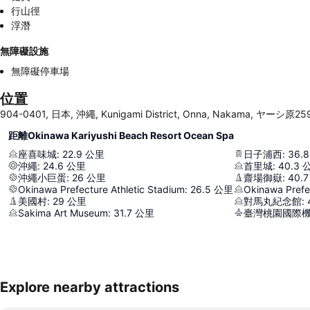
行山徑
浮潛
無障礙設施
無障礙停車場
位置
904-0401, 日本, 沖繩, Kunigami District, Onna, Nakama, ヤーシ原25
距離Okinawa Kariyushi Beach Resort Ocean Spa
座喜味城
:
22.9
公里
日子浦西
:
36.8
沖繩
:
24.6
公里
首里城
:
40.3
沖繩小巨蛋
:
26
公里
齋場御嶽
:
40.7
Okinawa Prefecture Athletic Stadium
:
26.5
公里
美國村
:
29
公里
對馬丸紀念館
:
Sakima Art Museum
:
31.7
公里
臺灣桃園國際
Explore nearby attractions