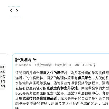
評價總結
由 AI 總結 800+ 則評價所得 · 上次更新日期： 30 Jul 2026
38
%
34
%
這間酒店是適合
家庭入住的度假村
，為探索沖繩的旅客提供經
14
%
滿活力的住宿體驗。酒店的地理位置享有
優美景色
，方便前往
8
%
水族館和萬座毛等景點，儘管前往海灘需要搭乘接駁車。酒店
6
%
包括有救生員駐守的
寬敞室內和室外泳池
、兩個帶桑拿的大型
以及專為兒童而設的兒童俱樂部、遊樂場和遊戲機中心。賓客
店
餐飲選擇的多樣性和品質
，尤其是豐盛的自助早餐和美味的
想享受更寧靜的體驗，建議要求入住翻新區域的客房，以避
味。