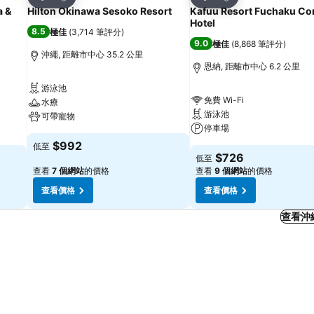
分享
分享
a &
Hilton Okinawa Sesoko Resort
Kafuu Resort Fuchaku C
Hotel
8.5
極佳
(
3,714 筆評分
)
9.0
極佳
(
8,868 筆評分
)
沖繩, 距離市中心 35.2 公里
恩納, 距離市中心 6.2 公里
游泳池
免費 Wi-Fi
水療
游泳池
可帶寵物
停車場
$992
低至
$726
低至
查看
7 個網站
的價格
查看
9 個網站
的價格
查看價格
查看價格
查看沖