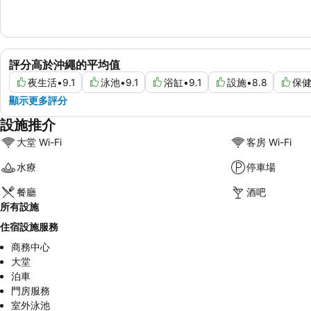
評分高於沖繩的平均值
夜生活
•
9.1
泳池
•
9.1
浴缸
•
9.1
設施
•
8.8
保
顯示更多評分
設施推介
大堂 Wi-Fi
客房 Wi-Fi
水療
停車場
餐廳
酒吧
所有設施
住宿設施服務
商務中心
大堂
泊車
門房服務
室外泳池