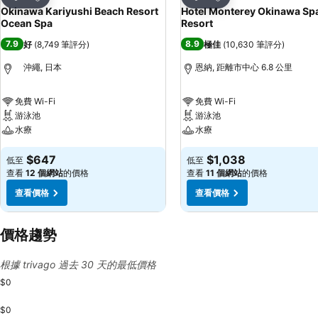
分享
分享
Okinawa Kariyushi Beach Resort
Hotel Monterey Okinawa Sp
Ocean Spa
Resort
7.9
8.9
好
(
8,749 筆評分
)
極佳
(
10,630 筆評分
)
沖繩, 日本
恩納, 距離市中心 6.8 公里
免費 Wi-Fi
免費 Wi-Fi
游泳池
游泳池
水療
水療
$647
$1,038
低至
低至
查看
12 個網站
的價格
查看
11 個網站
的價格
查看價格
查看價格
價格趨勢
根據 trivago 過去 30 天的最低價格
$0
$0