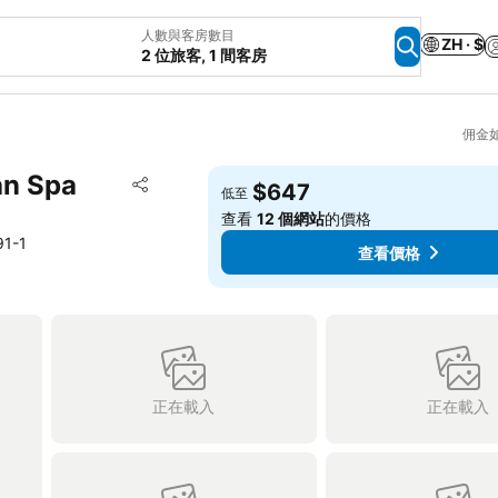
人數與客房數目
ZH · $
2 位旅客, 1 間客房
佣金
an Spa
放到收藏夾
$647
低至
分享
查看
12 個網站
的價格
91-1
查看價格
正在載入
正在載入