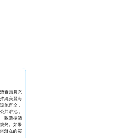
濟實惠且充
沖繩美麗海
設施齊全，
公共浴池，
一致讚揚酒
燒烤。如果
開潛在的霉