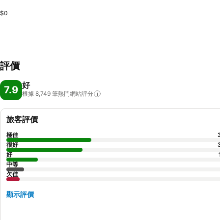
$0
評價
好
7.9
根據 8,749
筆熱門網站評分
旅客評價
極佳
很好
好
中等
欠佳
顯示評價