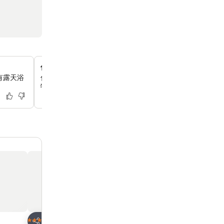
傳統琉球工藝工作坊
設有露天浴
你可以參加現場的石獅彩繪和琉球玻璃製作體驗，發揮你的
特的紀念品。
放到收藏夾
放到收藏夾
酒店
酒店
4 星級
3 星級