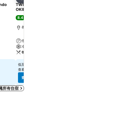
分享
分享
ondo
TWIN-LINE HOTEL YANBARU
Hotel Yugaf Inn Okinaw
OKINAWA JAPAN
8.3
很好
(
7,439 筆評分
)
8.4
很好
(
2,574 筆評分
)
名護, 距離市中心 1.2 公里
名護, 距離市中心 6.6 公里
免費 Wi-Fi
停車場
停車場
冷氣
冷氣
餐廳
$375
低至
$775
低至
查看
9 個網站
的價格
查看
10 個網站
的價格
查看價格
查看價格
繩所有住宿