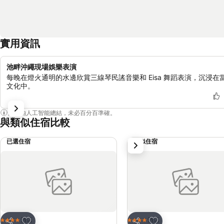
實用資訊
池畔沖繩現場娛樂表演
每晚在燈火通明的水邊欣賞三線琴民謠音樂和 Eisa 舞蹈表演，沉浸在
文化中。
內容由人工智能總結，未必百分百準確。
與類似住宿比較
已選住宿
類似住宿
下一步
放到收藏夾
放到收藏夾
酒店
酒店
4 星級
4 星級