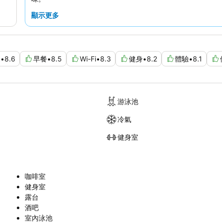
顯示更多
健
•
8.6
早餐
•
8.5
Wi-Fi
•
8.3
健身
•
8.2
體驗
•
8.1
游泳池
冷氣
健身室
咖啡室
健身室
露台
酒吧
室內泳池