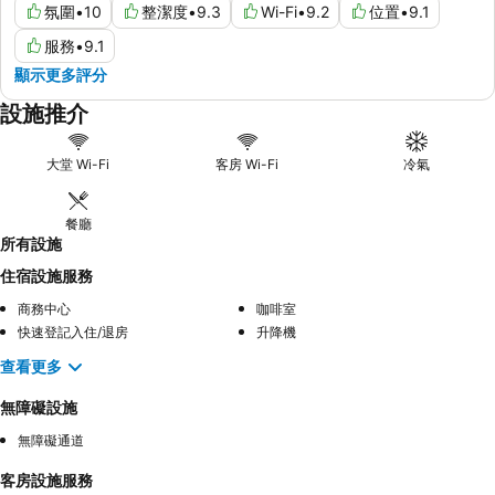
氛圍
•
10
整潔度
•
9.3
Wi-Fi
•
9.2
位置
•
9.1
服務
•
9.1
顯示更多評分
設施推介
大堂 Wi-Fi
客房 Wi-Fi
冷氣
餐廳
所有設施
住宿設施服務
商務中心
咖啡室
快速登記入住/退房
升降機
查看更多
無障礙設施
無障礙通道
客房設施服務