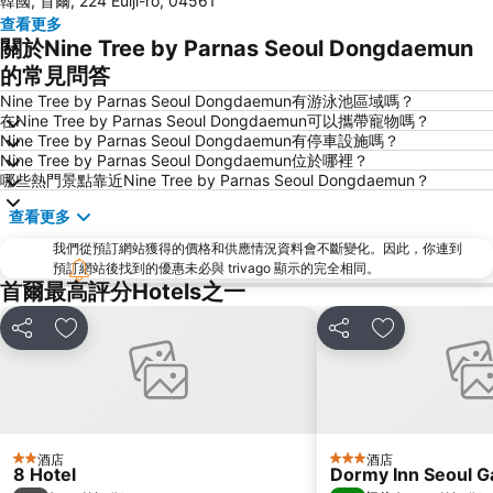
韓國, 首爾, 224 Eulji-ro, 04561
COEX商場
梨泰院
查看更多
龍山站
Seoul
關於Nine Tree by Parnas Seoul Dongdaemun
首爾蠶室綜合運動場
Euljiro
的常見問答
Gwanghwamun
Jongno
Nine Tree by Parnas Seoul Dongdaemun有游泳池區域嗎？
在Nine Tree by Parnas Seoul Dongdaemun可以攜帶寵物嗎？
蠶室棒球場
金浦國際機場
Nine Tree by Parnas Seoul Dongdaemun有停車設施嗎？
Nine Tree by Parnas Seoul Dongdaemun位於哪裡？
Dongdaemun Sijang
Lotte World
哪些熱門景點靠近Nine Tree by Parnas Seoul Dongdaemun？
Namdaemun Market
韓國會展中心水族館
查看更多
昌德宮
Samsung
我們從預訂網站獲得的價格和供應情況資料會不斷變化。因此，你連到
Gyeongbokgung
Apgujeong
預訂網站後找到的優惠未必與 trivago 顯示的完全相同。
首爾最高評分Hotels之一
Yongsan
首爾世界杯體育場
Everland
Jongno
分享
放到收藏夾
分享
放到收藏夾
Myeong-dong Cathedral
Deoksugung Palace
Gwangjingu
Jamsil
Seochogu
Gwangmyeong station
Songdo
East gate
酒店
酒店
2 星級
3 星級
8 Hotel
Dormy Inn Seoul 
Sadang
Yangjae