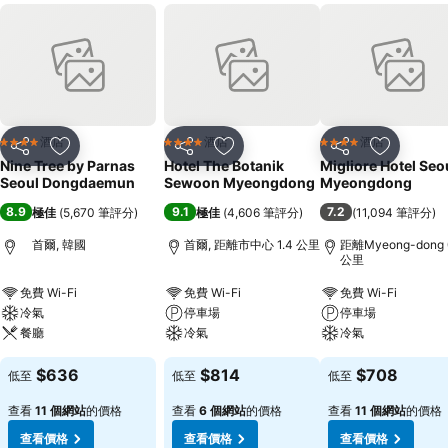
酒店
酒店
酒店
4 星級
4 星級
4 星級
分享
放到收藏夾
分享
放到收藏夾
分享
放到收藏
Nine Tree by Parnas
Hotel The Botanik
Migliore Hotel Seo
Seoul Dongdaemun
Sewoon Myeongdong
Myeongdong
8.9
9.1
7.2
極佳
(
5,670 筆評分
)
極佳
(
4,606 筆評分
)
(
11,094 筆評分
)
首爾, 韓國
首爾, 距離市中心 1.4 公里
距離Myeong-dong 
公里
免費 Wi-Fi
免費 Wi-Fi
免費 Wi-Fi
冷氣
停車場
停車場
餐廳
冷氣
冷氣
$636
$814
$708
低至
低至
低至
查看
11 個網站
的價格
查看
6 個網站
的價格
查看
11 個網站
的價格
查看價格
查看價格
查看價格