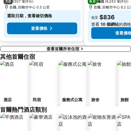
7.0
9.0
(
307 筆評分
)
極佳
(
9,243 筆評分
)
Junggu
Lotte - Main
首爾, 距離市中心 0.5 公里
首爾, 距離市中心 8.2 
Jung Gu
木洞棒球場
選取日期，查看確切價格
$836
低至
Kintex
Munhak Baseball Stadium
查看
10 個網站
的價格
查看價格
查看價
查看首爾所有住宿
其他首爾住宿
酒店
民宿
服務式公寓
旅舍
旅館
首爾熱門酒店類別