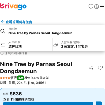
收藏夾
登入
選
查看首爾所有住宿
目的地
Nine Tree by Parnas Seoul Dongdaemun
入住/退房
人數與客房數目
選擇日期
2 位旅客, 1 間客房
佣金如何影響排名
Nine Tree by Parnas Seoul
Dongdaemun
分享
放
酒店
8.9
極佳
(
5,670 筆評分
)
4 星級
韓國, 首爾, 224 Eulji-ro, 04561
$636
$636
低至
低至
查看
11 個網站
的價格
查看
11 個網站
的價格