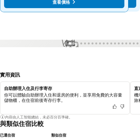
查看價格
查看價格
1 / 80
實用資訊
自助辦理入住及行李寄存
直
你可以體驗自助辦理入住和退房的便利，並享用免費的大容量
機
儲物櫃，在住宿前後寄存行李。
旅
內容由人工智能總結，未必百分百準確。
與類似住宿比較
已選住宿
類似住宿