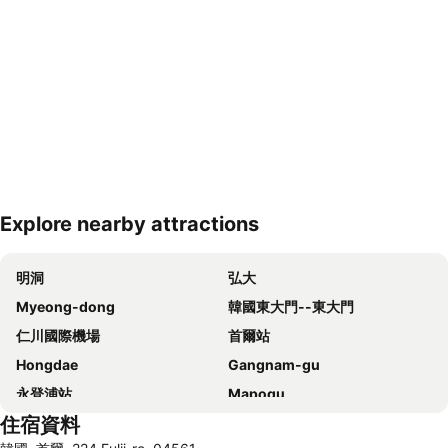
Explore nearby attractions
展開地圖
明洞
弘大
Myeong-dong
韓國東大門--東大門
仁川國際機場
首爾站
Hongdae
Gangnam-gu
永登浦站
Mapogu
住宿資料
弘益大學
仁寺洞