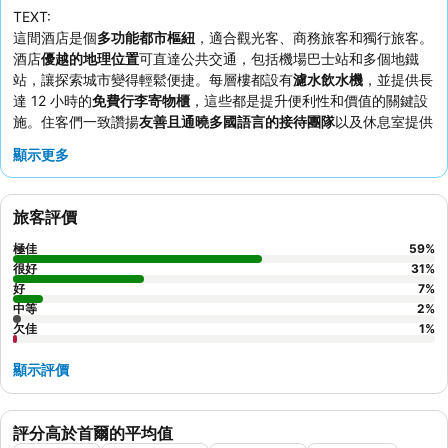
TEXT:
這間酒店是個
多功能都市樞紐
，適合觀光客、商務旅客和獨行旅客。
酒店
優越的地理位置
可直達公共交通，包括機場巴士站和多個地鐵
站，讓探索城市變得輕鬆便捷。每層樓都設有
濾水飲水機
，並提供長
達 12 小時的
免費行李寄物櫃
，這些都是提升便利性和價值的關鍵設
施。住客們一致讚揚
友善且通曉多國語言的接待團隊
以及休息室提供
的免費咖啡。如果想享受更寧靜的住宿，住客建議要求入住面向花園
顯示更多
的客房。
旅客評價
極佳
59
%
很好
31
%
好
7
%
中等
2
%
欠佳
1
%
顯示評價
評分高於首爾的平均值