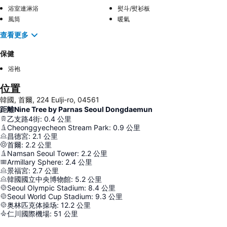
浴室連淋浴
熨斗/熨衫板
風筒
暖氣
查看更多
保健
浴袍
位置
韓國, 首爾, 224 Eulji-ro, 04561
距離Nine Tree by Parnas Seoul Dongdaemun
乙支路4街
:
0.4
公里
Cheonggyecheon Stream Park
:
0.9
公里
昌德宮
:
2.1
公里
首爾
:
2.2
公里
Namsan Seoul Tower
:
2.2
公里
Armillary Sphere
:
2.4
公里
景福宮
:
2.7
公里
韓國國立中央博物館
:
5.2
公里
Seoul Olympic Stadium
:
8.4
公里
Seoul World Cup Stadium
:
9.3
公里
奥林匹克体操场
:
12.2
公里
仁川國際機場
:
51
公里