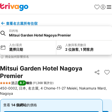
收藏夾
登入
選
查看名古屋所有住宿
目的地
Mitsui Garden Hotel Nagoya Premier
入住/退房
人數與客房數目
選擇日期
2 位旅客, 1 間客房
佣金如何影響排名
Mitsui Garden Hotel Nagoya
Premier
分享
放
酒店
8.7
極佳
(
11,368 筆評分
)
4 星級
450-0002, 日本, 名古屋, 4 Chome-11-27 Meieki, Nakamura Ward,
Nagoya
查看
14 個網站
的價格
查看
14 個網站
的價格
低
低