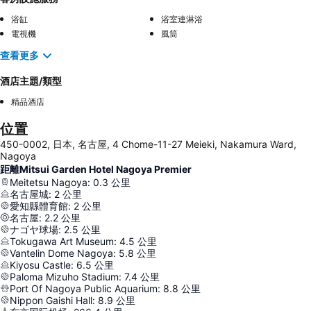
浴缸
浴室連淋浴
電視機
風筒
查看更多
酒店主題/類型
精品酒店
位置
450-0002, 日本, 名古屋, 4 Chome-11-27 Meieki, Nakamura Ward,
Nagoya
距離Mitsui Garden Hotel Nagoya Premier
Meitetsu Nagoya
:
0.3
公里
名古屋城
:
2
公里
愛知縣體育館
:
2
公里
名古屋
:
2.2
公里
ナゴヤ球場
:
2.5
公里
Tokugawa Art Museum
:
4.5
公里
Vantelin Dome Nagoya
:
5.8
公里
Kiyosu Castle
:
6.5
公里
Paloma Mizuho Stadium
:
7.4
公里
Port Of Nagoya Public Aquarium
:
8.8
公里
Nippon Gaishi Hall
:
8.9
公里