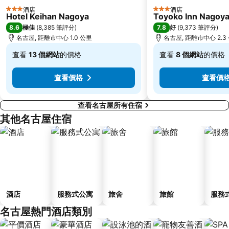
酒店
酒店
3 星級
3 星級
Hotel Keihan Nagoya
Toyoko Inn Nagoya
8.6
7.8
極佳
(
8,385 筆評分
)
好
(
9,373 筆評分
)
名古屋, 距離市中心 1.0 公里
名古屋, 距離市中心 2.3
查看
13 個網站
的價格
查看
8 個網站
的價格
低
低
至
至
查看價格
查看價
$439
$418
查看名古屋所有住宿
其他名古屋住宿
酒店
服務式公寓
旅舍
旅館
服務
名古屋熱門酒店類別