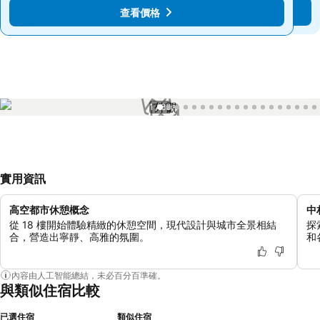
至
至
查看價格
查看價格
$664
$664
1 / 83
實用資訊
高空都市休憩概念
中
從 18 樓開始體驗精緻的休憩空間，現代設計與城市全景相結
探
合，營造出寧靜、高雅的氛圍。
和
內容由人工智能總結，未必百分百準確。
與類似住宿比較
已選住宿
類似住宿