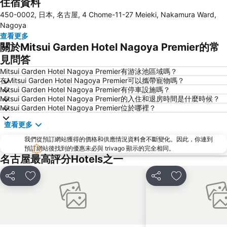
住宿資料
Fushimi Station
Nagoya Castle
450-0002, 日本, 名古屋, 4 Chome-11-27 Meieki, Nakamura Ward,
Nakamura
Nagoya Television Tower
Nagoya
Chikusa
Atsuta Station
查看更多
關於Mitsui Garden Hotel Nagoya Premier的常
Gifu Station
Hisaya-odori Station
見問答
Nabana no Sato
Inuyama Station
Mitsui Garden Hotel Nagoya Premier有游泳池區域嗎？
Toyotashi Station
Marunouchi Station
在Mitsui Garden Hotel Nagoya Premier可以攜帶寵物嗎？
Mitsui Garden Hotel Nagoya Premier有停車設施嗎？
Osukannon Station
Nishi
Mitsui Garden Hotel Nagoya Premier的入住和退房時間是什麼時候？
Shinsakae-machi Station
Higashi
Mitsui Garden Hotel Nagoya Premier位於哪裡？
Atsuta Jingu Shrine
Heiwa Park
查看更多
Nagoya Port Aquarium
Gifu City Museum of History
我們從預訂網站獲得的價格和供應情況資料會不斷變化。因此，你連到
Kintetsu Yokkaichi Station
預訂網站後找到的優惠未必與 trivago 顯示的完全相同。
名古屋最高評分Hotels之一
分享
放到收藏夾
分享
放到收藏夾