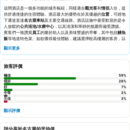
這間酒店是一個多功能的城市樞紐，同樣適合
觀光客
和
情侶
入住，提
供舒適便捷的住宿體驗。酒店最大的優勢在於其優越的
位置
，可經地
下通道直達
名古屋車站
及主要交通線路。酒店設施中最受歡迎的是令
人放鬆的
公共浴池/水療中心
，以其清潔和寧靜的氛圍而備受讚揚。
賓客們一致讚賞
員工
的樂於助人以及美味豐盛的早餐，其中包括
鰻魚
飯
等地道特色菜。如欲獲得最佳體驗，建議選擇較高樓層的客房，以
飽覽城市全景。
顯示更多
旅客評價
極佳
59
%
很好
28
%
好
7
%
中等
3
%
欠佳
3
%
顯示評價
評分高於名古屋的平均值