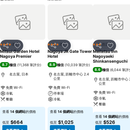
酒店
酒店
酒店
4 星級
4 星級
3 星級
分享
放到收藏夾
分享
放到收藏夾
分享
放到收藏
Mitsui Garden Hotel
Nagoya JR Gate Tower
Meitetsu Inn
Nagoya Premier
Hotel
Nagoyaeki
Shinkansenguchi
8.7
8.9
極佳
(
11,368 筆評分
)
極佳
(
10,039 筆評分
)
8.6
極佳
(
6,044 筆評
名古屋, 日本
名古屋, 距離市中心 2.4
公里
名古屋, 距離市中心 2
公里
免費 Wi-Fi
免費 Wi-Fi
免費 Wi-Fi
冷氣
停車場
冷氣
餐廳
冷氣
餐廳
查看價格
查看價格
查看
14 個網站
的價格
查看
14 個網站
的價格
查看價格
查看
14 個網站
的價格
$664
$1,025
$526
低至
低至
低至