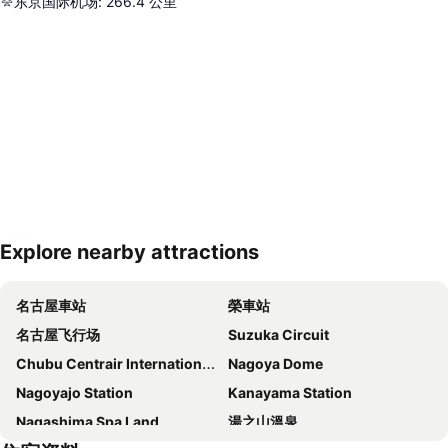
东京国际机场
:
266.4
公里
Explore nearby attractions
展開地圖
名古屋車站
榮車站
名古屋飞行场
Suzuka Circuit
Chubu Centrair International Airport
Nagoya Dome
Nagoyajo Station
Kanayama Station
Nagashima Spa Land
湯之山溫泉