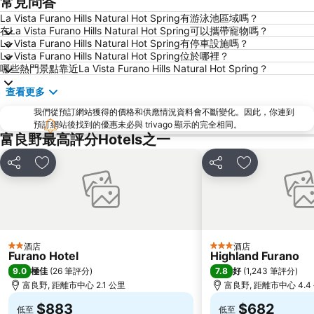
常見問答
La Vista Furano Hills Natural Hot Spring有游泳池區域嗎？
在La Vista Furano Hills Natural Hot Spring可以攜帶寵物嗎？
La Vista Furano Hills Natural Hot Spring有停車設施嗎？
La Vista Furano Hills Natural Hot Spring位於哪裡？
哪些熱門景點靠近La Vista Furano Hills Natural Hot Spring？
查看更多
我們從預訂網站獲得的價格和供應情況資料會不斷變化。因此，你連到
預訂網站後找到的優惠未必與 trivago 顯示的完全相同。
富良野最高評分Hotels之一
分享
放到收藏夾
分享
放到收藏夾
酒店
酒店
2 星級
3 星級
Furano Hotel
Highland Furano
9.0
7.8
極佳
(
26 筆評分
)
好
(
1,243 筆評分
)
富良野, 距離市中心 2.1 公里
富良野, 距離市中心 4.4
$883
$682
低至
低至