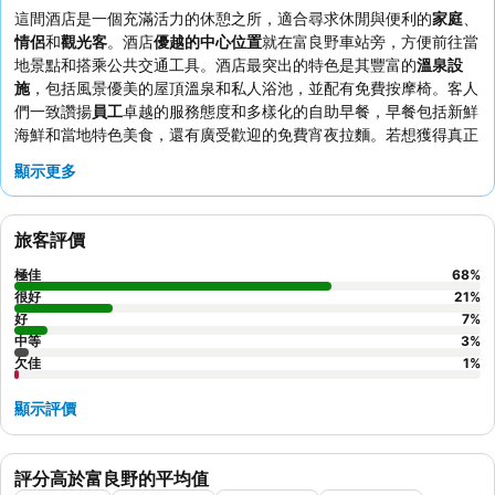
這間酒店是一個充滿活力的休憩之所，適合尋求休閒與便利的
家庭
、
情侶
和
觀光客
。酒店
優越的中心位置
就在富良野車站旁，方便前往當
地景點和搭乘公共交通工具。酒店最突出的特色是其豐富的
溫泉設
施
，包括風景優美的屋頂溫泉和私人浴池，並配有免費按摩椅。客人
們一致讚揚
員工
卓越的服務態度和多樣化的自助早餐，早餐包括新鮮
海鮮和當地特色美食，還有廣受歡迎的免費宵夜拉麵。若想獲得真正
獨特的體驗，建議預訂高樓層客房，欣賞遠處的山景。
顯示更多
旅客評價
極佳
68
%
很好
21
%
好
7
%
中等
3
%
欠佳
1
%
顯示評價
評分高於富良野的平均值