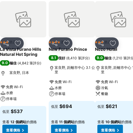
酒店
酒店
酒店
3 星級
4 星級
3 星級
分享
放到收藏夾
分享
放到收藏夾
分享
放到收藏
La Vista Furano Hills
New Furano Prince
Nozo Hotel
Natural Hot Spring
8.1
9.0
很好
(
8,410 筆評分
)
極佳
(
1,210 筆評
9.0
極佳
(
4,842 筆評分
)
富良野, 距離市中心 3.1 公
富良野, 距離市中心 1
里
里
富良野, 日本
免費 Wi-Fi
免費 Wi-Fi
免費 Wi-Fi
水療
冷氣
水療
停車場
餐廳
停車場
$694
$621
低至
低至
$537
低至
查看
12 個網站
的價格
查看
11 個網站
的價格
查看
10 個網站
的價格
查看價格
查看價格
查看價格