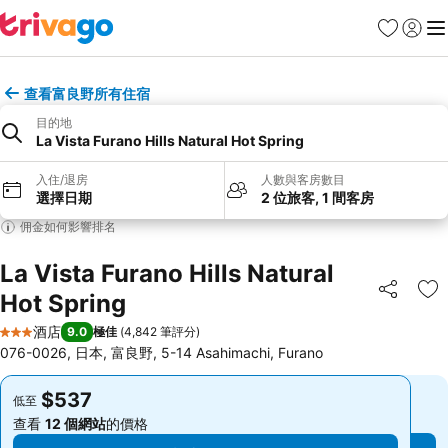
收藏夾
登入
選
查看富良野所有住宿
目的地
La Vista Furano Hills Natural Hot Spring
入住/退房
人數與客房數目
選擇日期
2 位旅客, 1 間客房
佣金如何影響排名
La Vista Furano Hills Natural
Hot Spring
分享
放
酒店
9.0
極佳
(
4,842 筆評分
)
3 星級
076-0026, 日本, 富良野, 5-14 Asahimachi, Furano
$537
$537
低至
低至
查看
12 個網站
的價格
查看
12 個網站
的價格