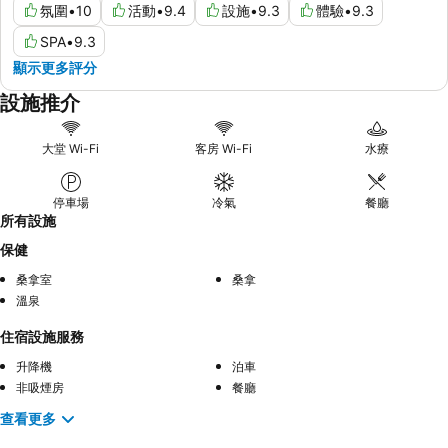
氛圍
•
10
活動
•
9.4
設施
•
9.3
體驗
•
9.3
SPA
•
9.3
顯示更多評分
設施推介
大堂 Wi-Fi
客房 Wi-Fi
水療
停車場
冷氣
餐廳
所有設施
保健
桑拿室
桑拿
溫泉
住宿設施服務
升降機
泊車
非吸煙房
餐廳
查看更多