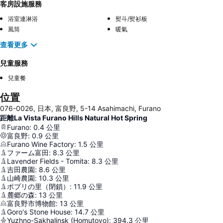
客房設施服務
浴室連淋浴
熨斗/熨衫板
風筒
暖氣
查看更多
兒童服務
兒童餐
位置
076-0026, 日本, 富良野, 5-14 Asahimachi, Furano
距離La Vista Furano Hills Natural Hot Spring
Furano
:
0.4
公里
富良野
:
0.9
公里
Furano Wine Factory
:
1.5
公里
ファーム富田
:
8.3
公里
Lavender Fields - Tomita
:
8.3
公里
吉田農園
:
8.6
公里
山崎農園
:
10.3
公里
ポプリの里（閉鎖）
:
11.9
公里
麓郷の森
:
13
公里
富良野市博物館
:
13
公里
Goro's Stone House
:
14.7
公里
Yuzhno-Sakhalinsk (Homutovo)
:
394.3
公里