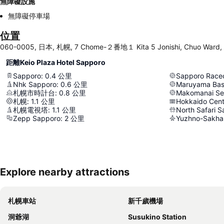
無障礙設施
無障礙停車場
位置
060-0005, 日本, 札幌, 7 Chome-２番地１ Kita 5 Jonishi, Chuo Ward,
距離Keio Plaza Hotel Sapporo
Sapporo
:
0.4
公里
Sapporo Race
Nhk Sapporo
:
0.6
公里
Maruyama Bas
札幌市時計台
:
0.8
公里
Makomanai Sek
札幌
:
1.1
公里
Hokkaido Cent
札幌電視塔
:
1.1
公里
North Safari 
Zepp Sapporo
:
2
公里
Yuzhno-Sakhal
Explore nearby attractions
札幌車站
新千歲機場
洞爺湖
Susukino Station