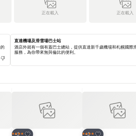
正在載入
正在載入
直達機場及滑雪場巴士站
人的
酒店外就有一個有蓋巴士總站，提供直達新千歲機場和札幌國際
服務，為你帶來無與倫比的便利。
放到收藏夾
放到收藏夾
酒店
酒店
4 星級
4 星級