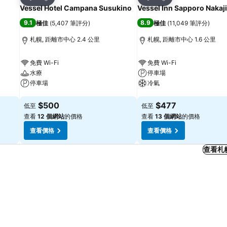
分享
分享
Vessel Hotel Campana Susukino
Vessel Inn Sapporo Nakaj
9.1
8.9
極佳
(
5,407 筆評分
)
極佳
(
11,049 筆評分
)
札幌, 距離市中心 2.4 公里
札幌, 距離市中心 1.6 公里
免費 Wi-Fi
免費 Wi-Fi
水療
停車場
停車場
冷氣
查看價格
查看價格
$500
$477
低至
低至
查看
12 個網站
的價格
查看
13 個網站
的價格
查看價格
查看價格
查看札