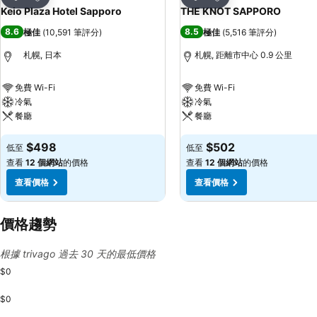
分享
分享
Keio Plaza Hotel Sapporo
THE KNOT SAPPORO
8.6
8.5
極佳
(
10,591 筆評分
)
極佳
(
5,516 筆評分
)
札幌, 日本
札幌, 距離市中心 0.9 公里
免費 Wi-Fi
免費 Wi-Fi
冷氣
冷氣
餐廳
餐廳
查看價格
查看價格
$498
$502
低至
低至
查看
12 個網站
的價格
查看
12 個網站
的價格
查看價格
查看價格
價格趨勢
根據 trivago 過去 30 天的最低價格
$0
$0