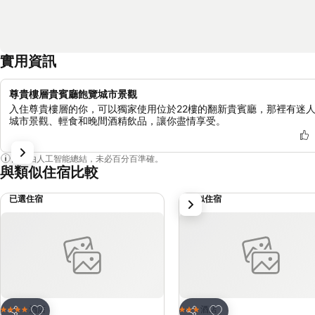
實用資訊
尊貴樓層貴賓廳飽覽城市景觀
入住尊貴樓層的你，可以獨家使用位於22樓的翻新貴賓廳，那裡有迷
城市景觀、輕食和晚間酒精飲品，讓你盡情享受。
內容由人工智能總結，未必百分百準確。
與類似住宿比較
已選住宿
類似住宿
下一步
放到收藏夾
放到收藏夾
酒店
酒店
4 星級
3 星級