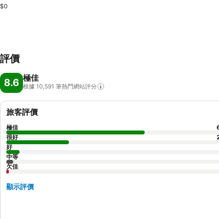
$0
評價
極佳
8.6
根據 10,591
筆熱門網站評分
旅客評價
極佳
很好
好
中等
欠佳
顯示評價