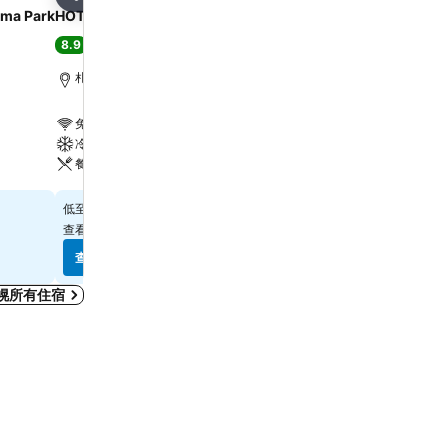
分享
分享
ima Park
HOTEL FORZA SAPPORO STATION
SAPPORO STREAM HO
8.9
9.0
極佳
(
3,225 筆評分
)
極佳
(
2,824 筆評分
)
札幌, 距離市中心 0.5 公里
札幌, 距離市中心 1.0 公里
免費 Wi-Fi
免費 Wi-Fi
冷氣
冷氣
餐廳
餐廳
查看價格
查看價格
$448
$574
低至
低至
查看
8 個網站
的價格
查看
11 個網站
的價格
查看價格
查看價格
幌所有住宿