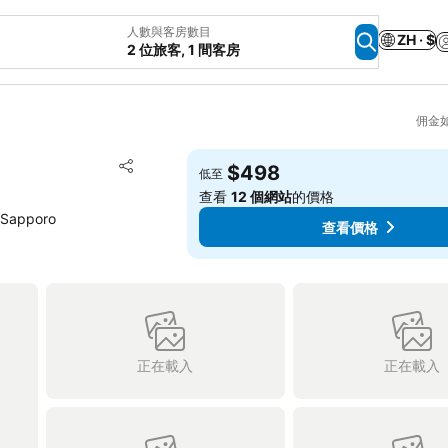
人數與客房數目
ZH · $
2 位旅客, 1 間客房
佣金
放到收藏夾
$498
低至
分享
查看
12 個網站
的價格
 Sapporo
查看價格
正在載入
正在載入