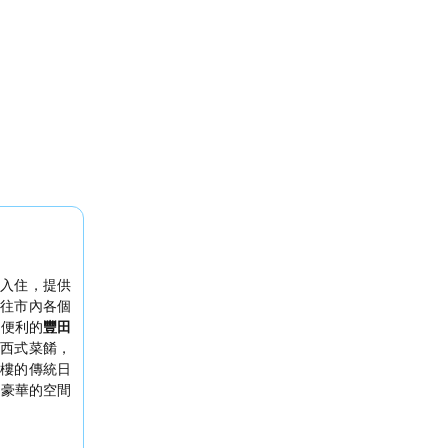
庭
入住，提供
往市內各個
有便利的
豐田
西式菜餚，
2樓的傳統日
敞豪華的空間