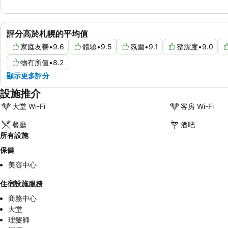
評分高於札幌的平均值
家庭友善
•
9.6
體驗
•
9.5
氛圍
•
9.1
整潔度
•
9.0
物有所值
•
8.2
顯示更多評分
設施推介
大堂 Wi-Fi
客房 Wi-Fi
餐廳
酒吧
所有設施
保健
美容中心
住宿設施服務
商務中心
大堂
理髮師