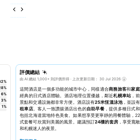
評價總結
由 AI 總結 1,000+ 則評價所得 · 上次更新日期： 30 Jul 2026
62
%
28
%
這間酒店是一個多功能的城市中心，同樣適合
商務旅客
和
家
6
%
經典的日式酒店體驗。酒店地理位置優越，鄰近
札幌車站
，前
3
%
景點和交通設施都非常方便。酒店設有
25米恆溫泳池
，並設
1
%
租車店
。客人一致讚揚酒店出色的
自助早餐
，提供多種日式和
包括北海道當地特色美食。如果想享受更寧靜的用餐體驗，2
式套餐可欣賞到美麗的風景。建議預訂
24樓的套房
，享受寬
和札幌迷人的夜景。