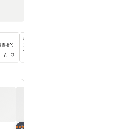
獨特銀喉長尾山雀主題客房
滑雪場的
探索特別設計的銀喉長尾山雀主題客房，裡面裝飾著迷人的
和攝影作品，為你帶來愉悅而沉浸式的體驗。
放到收藏夾
放到收藏夾
酒店
酒店
3 星級
4 星級