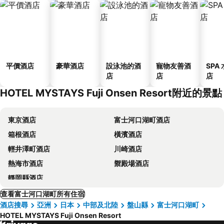
平價酒店
豪華酒店
設泳池的酒
寵物友善酒
SPA
店
店
店
HOTEL MYSTAYS Fuji Onsen Resort附近的景點
東京酒店
富士河口湖町酒店
箱根酒店
橫濱酒店
輕井澤町酒店
川崎酒店
熱海市酒店
禦殿場酒店
靜岡縣酒店
查看富士河口湖町所有住宿
酒店搜尋
亞洲
日本
中部及北陸
盤山縣
富士河口湖町
HOTEL MYSTAYS Fuji Onsen Resort