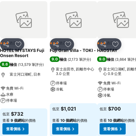
酒店
酒店
酒店
3 星級
3 星級
3 星級
分享
放到收藏夾
分享
放到收藏夾
分享
放到收藏
HOTEL MYSTAYS Fuji
Fuji Gran Villa - TOKI -
HAOSTAY
Onsen Resort
9.0
9.0
極佳
(
2,173 筆評分
)
極佳
(
3,664 筆評
8.6
極佳
(
13,579 筆評分
)
富士吉田市, 距離市中心
富士河口湖町, 距離
3.0 公里
心 0.9 公里
富士河口湖町, 日本
停車場
免費 Wi-Fi
免費 Wi-Fi
冷氣
停車場
水療
冷氣
停車場
查看價格
查看價格
$1,021
$700
低至
低至
查看價格
$732
低至
查看
9 個網站
的價格
查看
10 個網站
的價格
查看
10 個網站
的價格
查看價格
查看價格
查看價格