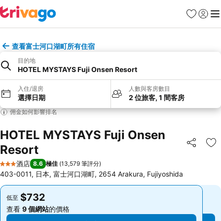
收藏夾
登入
選
查看富士河口湖町所有住宿
目的地
HOTEL MYSTAYS Fuji Onsen Resort
入住/退房
人數與客房數目
選擇日期
2 位旅客, 1 間客房
佣金如何影響排名
HOTEL MYSTAYS Fuji Onsen
Resort
分享
放
酒店
8.6
極佳
(
13,579 筆評分
)
3 星級
403-0011, 日本, 富士河口湖町, 2654 Arakura, Fujiyoshida
$732
$732
低至
低至
查看
9 個網站
的價格
查看
9 個網站
的價格