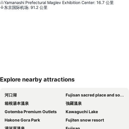
Yamanashi Prefectural Maglev Exhibition Center
:
16.7
公里
东京国际机场
:
91.2
公里
Explore nearby attractions
展開地圖
河口湖
Fujisan sacred place and source of artistic inspiration
箱根湯本溫泉
強羅溫泉
Gotemba Premium Outlets
Kawaguchi Lake
Hakone Gora Park
Fujiten snow resort
湯河原溫泉
Fujisan