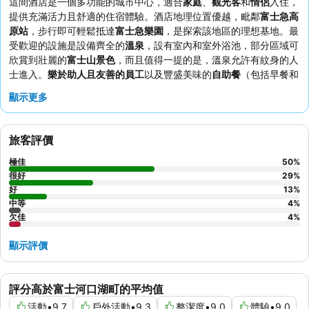
這間酒店是一個多功能的城市中心，適合
家庭
、
觀光客
和
情侶
入住，
提供充滿活力且舒適的住宿體驗。酒店地理位置優越，毗鄰
富士急高
原站
，步行即可輕鬆抵達
富士急樂園
，是探索該地區的理想基地。最
受歡迎的設施是設備齊全的
溫泉
，設有室內和室外浴池，部分區域可
欣賞到壯麗的
富士山景色
，而且值得一提的是，溫泉允許有紋身的人
士進入。
樂於助人且友善的員工
以及豐盛美味的
自助餐
（包括早餐和
晚餐）一直深受客人好評。為了獲得最佳體驗，建議預訂
較高樓層
的
顯示更多
客房，以欣賞更佳的景色。
旅客評價
極佳
50
%
很好
29
%
好
13
%
中等
4
%
欠佳
4
%
顯示評價
評分高於富士河口湖町的平均值
活動
•
9.7
戶外活動
•
9.3
整潔度
•
9.0
體驗
•
9.0