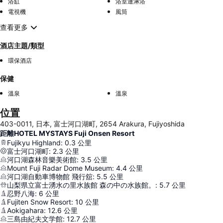
浴缸
浴室連淋浴
電視機
風筒
查看更多
酒店主題/類型
環保酒店
保健
溫泉
溫泉
位置
403-0011, 日本, 富士河口湖町, 2654 Arakura, Fujiyoshida
距離HOTEL MYSTAYS Fuji Onsen Resort
Fujikyu Highland
:
0.3
公里
富士河口湖町
:
2.3
公里
河口湖森林音樂美術館
:
3.5
公里
Mount Fuji Radar Dome Museum
:
4.4
公里
河口湖自動車博物館 飛行舘
:
5.5
公里
山梨県立富士湧水の里水族館 森の中の水族館。
:
5.7
公里
忍野八海
:
6
公里
Fujiten Snow Resort
:
10
公里
Aokigahara
:
12.6
公里
三島由紀夫文学館
:
12.7
公里