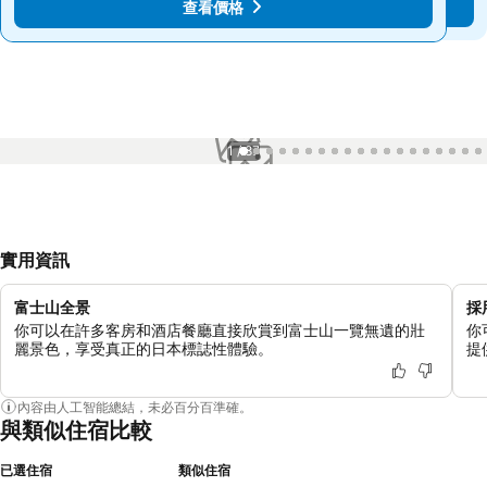
查看價格
查看價格
1 / 87
實用資訊
富士山全景
採
你可以在許多客房和酒店餐廳直接欣賞到富士山一覽無遺的壯
你
麗景色，享受真正的日本標誌性體驗。
提
內容由人工智能總結，未必百分百準確。
與類似住宿比較
已選住宿
類似住宿