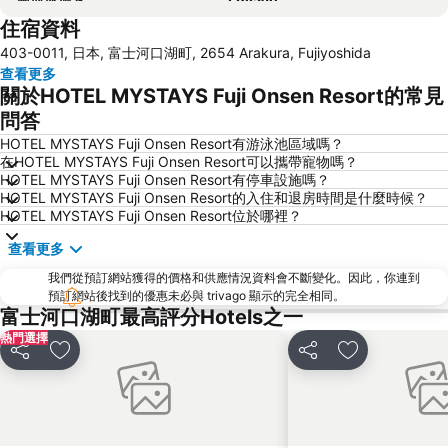
住宿資料
大涌谷溫泉
宮之下溫泉
403-0011, 日本, 富士河口湖町, 2654 Arakura, Fujiyoshida
Ashinoko Lake
Hakone Glass Forest
查看更多
小涌谷溫泉
Ashigara Station
關於HOTEL MYSTAYS Fuji Onsen Resort的常見
Fuji-Q Highland
Lake Okutama
問答
Odawara Station
HOTEL MYSTAYS Fuji Onsen Resort有游泳池區域嗎？
在HOTEL MYSTAYS Fuji Onsen Resort可以攜帶寵物嗎？
HOTEL MYSTAYS Fuji Onsen Resort有停車設施嗎？
HOTEL MYSTAYS Fuji Onsen Resort的入住和退房時間是什麼時候？
HOTEL MYSTAYS Fuji Onsen Resort位於哪裡？
查看更多
我們從預訂網站獲得的價格和供應情況資料會不斷變化。因此，你連到
預訂網站後找到的優惠未必與 trivago 顯示的完全相同。
富士河口湖町最高評分Hotels之一
熱門選擇
分享
放到收藏夾
分享
放到收藏夾