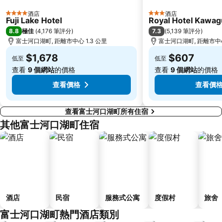
酒店
酒店
4 星級
3 星級
Fuji Lake Hotel
Royal Hotel Kawag
8.8
7.3
極佳
(
4,176 筆評分
)
(
5,139 筆評分
)
富士河口湖町, 距離市中心 1.3 公里
富士河口湖町, 距離市中心
$1,678
$607
低至
低至
查看
9 個網站
的價格
查看
9 個網站
的價格
查看價格
查看價
查看富士河口湖町所有住宿
其他富士河口湖町住宿
酒店
民宿
服務式公寓
度假村
旅舍
富士河口湖町熱門酒店類別