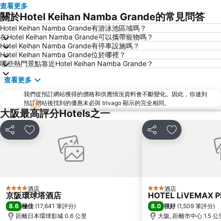
心齋橋站
新大阪站
查看更多
關於Hotel Keihan Namba Grande的常見問答
大阪城
道頓堀
Hotel Keihan Namba Grande有游泳池區域嗎？
嵐山竹林
大阪國際機場
在Hotel Keihan Namba Grande可以攜帶寵物嗎？
清水寺
Rinku Town Station
Hotel Keihan Namba Grande有停車設施嗎？
Hotel Keihan Namba Grande位於哪裡？
Yodoyabashi Station
Osaka City Air Terminal
哪些熱門景點靠近Hotel Keihan Namba Grande？
奈良車站
神戶車站
查看更多
Karasuma Station
祇園四条車站
我們從預訂網站獲得的價格和供應情況資料會不斷變化。因此，你連到
Nipponbashi Station
三宮車站
預訂網站後找到的優惠未必與 trivago 顯示的完全相同。
大阪最高評分Hotels之一
Kitahama Station
京都市役所前車站
Osaka Castle
大阪京瓷巨蛋
分享
放到收藏夾
分享
放到收藏夾
二條城
東本願寺
祇園
Honmachi Station
Kyobashi Station
Rinku Premium Outlets
伏見稻荷大社
Namba Parks
酒店
酒店
4 星級
3 星級
京阪環球塔酒店
HOTEL LiVEMAX 
Kyoto Tower
八坂神社
8.6
8.0
極佳
(
17,641 筆評分
)
很好
(
1,509 筆評分
)
Hankyu Umeda Honten
Nishikujo Station
距離日本環球影城 0.6 公里
大阪, 距離市中心 1.5 公