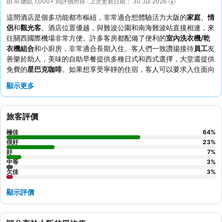
由 AI 總結 1,000+ 則評價所得 · 上次更新日期： 30 Jul 2026
這間酒店是個多功能都市樞紐，非常適合想體驗活力大阪的
家庭
、
情
侶
和
觀光客
。酒店位置優越，與難波公園和南海難波站直接相連，來
往關西國際機場非常方便。許多客房都配備了便利的
室內洗衣機/乾
衣機組合
和小廚房，非常適合長期入住。客人們一致讚揚接待
員工
友
善樂於助人，美味的自助早餐提供多種日式和西式選擇，大堂還提供
免費的
星巴克咖啡
。如果想享受寧靜的住宿，客人可以要求入住面向
花園的客房。
顯示更多
旅客評價
極佳
64
%
很好
23
%
好
7
%
中等
3
%
欠佳
3
%
顯示評價