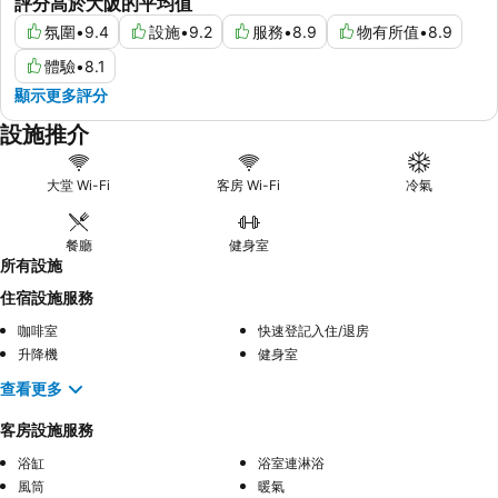
評分高於大阪的平均值
氛圍
•
9.4
設施
•
9.2
服務
•
8.9
物有所值
•
8.9
體驗
•
8.1
顯示更多評分
設施推介
大堂 Wi-Fi
客房 Wi-Fi
冷氣
餐廳
健身室
所有設施
住宿設施服務
咖啡室
快速登記入住/退房
升降機
健身室
查看更多
客房設施服務
浴缸
浴室連淋浴
風筒
暖氣