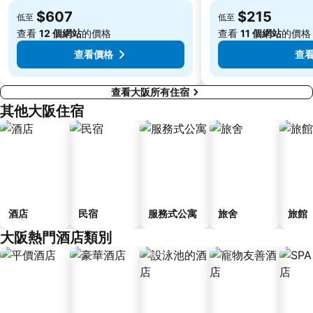
伏尾溫泉
Nara Park
$607
$215
低至
低至
Kawaramachi Station
Sakaisuji Hommachi Station
查看
12 個網站
的價格
查看
11 個網站
的價格
查看價格
查
查看大阪所有住宿
其他大阪住宿
酒店
民宿
服務式公寓
旅舍
旅館
大阪熱門酒店類別