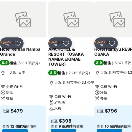
酒店
酒店
酒店
4 星級
3 星級
4 星級
分享
放到收藏夾
分享
放到收藏夾
分享
放到收藏
Hotel Keihan Namba
APA HOTEL＆
Hotel Hankyu RES
Grande
RESORT〈OSAKA
OSAKA
NAMBA EKIMAE
8.9
8.9
極佳
(
5,110 筆評分
)
極佳
(
15,871 筆
TOWER〉
大阪, 日本
大阪, 距離市中心 1.
8.5
極佳
(
17,212 筆評分
)
大阪, 距離市中心 3.1 公里
免費 Wi-Fi
免費 Wi-Fi
冷氣
冷氣
免費 Wi-Fi
餐廳
餐廳
游泳池
水療
$479
$796
低至
低至
$398
低至
查看
12 個網站
的價格
查看
9 個網站
的價格
查看
10 個網站
的價格