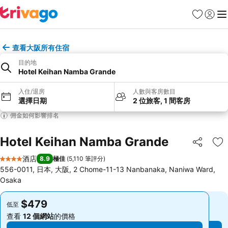
收藏夾
登入
選
查看大阪所有住宿
目的地
Hotel Keihan Namba Grande
入住/退房
人數與客房數目
選擇日期
2 位旅客, 1 間客房
佣金如何影響排名
Hotel Keihan Namba Grande
分享
放
酒店
8.9
極佳
(
5,110 筆評分
)
4 星級
556-0011, 日本, 大阪, 2 Chome-11-13 Nanbanaka, Naniwa Ward,
Osaka
$479
$479
低至
低至
查看
12 個網站
的價格
查看
12 個網站
的價格