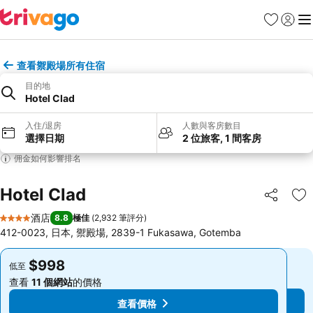
收藏夾
登入
選
查看禦殿場所有住宿
目的地
Hotel Clad
入住/退房
人數與客房數目
選擇日期
2 位旅客, 1 間客房
佣金如何影響排名
Hotel Clad
分享
放
酒店
8.8
極佳
(
2,932 筆評分
)
4 星級
412-0023, 日本, 禦殿場, 2839-1 Fukasawa, Gotemba
$998
$998
低至
低至
查看
11 個網站
的價格
查看
11 個網站
的價格
查看價格
查看價格