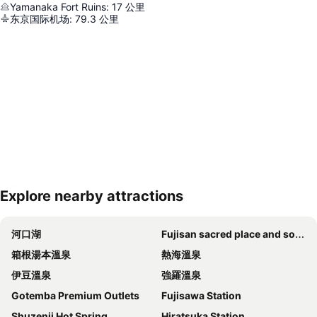
Yamanaka Fort Ruins
:
17
公里
东京国际机场
:
79.3
公里
Explore nearby attractions
展開地圖
河口湖
Fujisan sacred place and source of artistic inspiration
箱根湯本溫泉
熱海溫泉
伊豆溫泉
強羅溫泉
Gotemba Premium Outlets
Fujisawa Station
Shuzenji Hot Spring
Hiratsuka Station