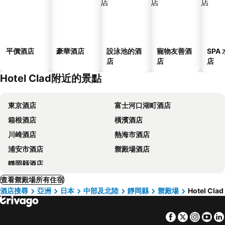
平價酒店
豪華酒店
設泳池的酒
寵物友善酒
SPA
店
店
店
Hotel Clad附近的景點
東京酒店
富士河口湖町酒店
箱根酒店
橫濱酒店
川崎酒店
熱海市酒店
浦安市酒店
禦殿場酒店
靜岡縣酒店
查看禦殿場所有住宿
酒店搜尋
亞洲
日本
中部及北陸
靜岡縣
禦殿場
Hotel Clad
Facebook
Twitter
Insta
Yo