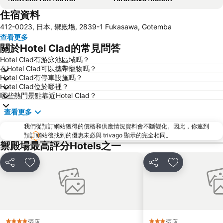
住宿資料
Shuzenji
Hakone Gora Park
412-0023, 日本, 禦殿場, 2839-1 Fukasawa, Gotemba
Kawaguchi Lake
Fujiten snow resort
查看更多
湯河原溫泉
Enoshima Station
關於Hotel Clad的常見問答
大涌谷溫泉
宮之下溫泉
Hotel Clad有游泳池區域嗎？
在Hotel Clad可以攜帶寵物嗎？
Ashinoko Lake
Hakone Glass Forest
Hotel Clad有停車設施嗎？
Fujisan
Shuzenji
Hotel Clad位於哪裡？
哪些熱門景點靠近Hotel Clad？
Ito Onsen
小涌谷溫泉
查看更多
Ashigara Station
Ebina Station
我們從預訂網站獲得的價格和供應情況資料會不斷變化。因此，你連到
Hashimoto Station
Odawara Station
預訂網站後找到的優惠未必與 trivago 顯示的完全相同。
Fuji-Q Highland
Totsuka
禦殿場最高評分Hotels之一
Izukogen Station
分享
放到收藏夾
分享
放到收藏夾
酒店
酒店