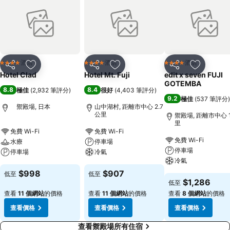
酒店
酒店
酒店
4 星級
4 星級
4 星級
分享
放到收藏夾
分享
放到收藏夾
分享
放到收藏
Hotel Clad
Hotel Mt. Fuji
edit x seven FUJI
GOTEMBA
8.8
8.4
極佳
(
2,932 筆評分
)
很好
(
4,403 筆評分
)
9.2
極佳
(
537 筆評分
)
禦殿場, 日本
山中湖村, 距離市中心 2.7
公里
禦殿場, 距離市中心 1
里
免費 Wi-Fi
免費 Wi-Fi
免費 Wi-Fi
水療
停車場
停車場
停車場
冷氣
冷氣
$998
$907
低至
低至
$1,286
低至
查看
11 個網站
的價格
查看
11 個網站
的價格
查看
8 個網站
的價格
查看價格
查看價格
查看價格
查看禦殿場所有住宿