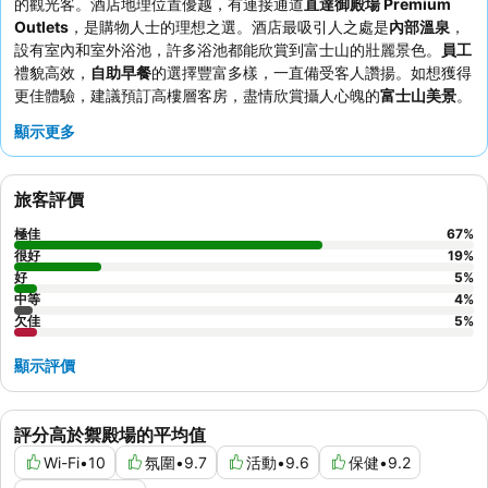
的觀光客。酒店地理位置優越，有連接通道
直達御殿場 Premium
Outlets
，是購物人士的理想之選。酒店最吸引人之處是
內部溫泉
，
設有室內和室外浴池，許多浴池都能欣賞到富士山的壯麗景色。
員工
禮貌高效，
自助早餐
的選擇豐富多樣，一直備受客人讚揚。如想獲得
更佳體驗，建議預訂高樓層客房，盡情欣賞攝人心魄的
富士山美景
。
顯示更多
旅客評價
極佳
67
%
很好
19
%
好
5
%
中等
4
%
欠佳
5
%
顯示評價
評分高於禦殿場的平均值
Wi-Fi
•
10
氛圍
•
9.7
活動
•
9.6
保健
•
9.2