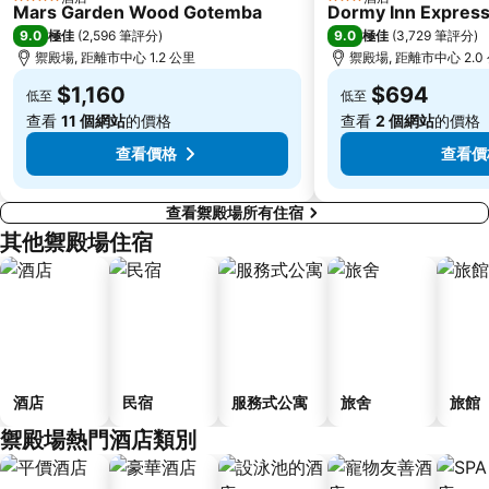
4 星級
3 星級
Mars Garden Wood Gotemba
Dormy Inn Express
9.0
9.0
極佳
(
2,596 筆評分
)
極佳
(
3,729 筆評分
)
禦殿場, 距離市中心 1.2 公里
禦殿場, 距離市中心 2.0
$1,160
$694
低至
低至
查看
11 個網站
的價格
查看
2 個網站
的價格
查看價格
查看價
查看禦殿場所有住宿
其他禦殿場住宿
酒店
民宿
服務式公寓
旅舍
旅館
禦殿場熱門酒店類別