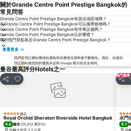
廊曼國際機場
曼谷倫披尼公園
關於Grande Centre Point Prestige Bangkok的
BTS Phloen Chit
蘇坤蔚車站
常見問答
暹羅廣場
是隆車站
Grande Centre Point Prestige Bangkok有游泳池區域嗎？
在Grande Centre Point Prestige Bangkok可以攜帶寵物嗎？
BTS National Stadium - W1
Bangkok City and Temples Tour
Grande Centre Point Prestige Bangkok有停車設施嗎？
Grande Centre Point Prestige Bangkok位於哪裡？
曼谷國際貿易展覽中心
BTS Ekkamai
哪些熱門景點靠近Grande Centre Point Prestige Bangkok？
BTS Ratchathewi
曼谷華南蓬火車站
查看更多
BTS Ari
沙炎中心
我們從預訂網站獲得的價格和供應情況資料會不斷變化。因此，你連到
暹羅海洋世界
沙拉鈴車站
預訂網站後找到的優惠未必與 trivago 顯示的完全相同。
曼谷最高評分Hotels之一
泰國文化中心
沙炎發現中心
熱門選擇
沖暖詩車站
MRT Phetchaburi
分享
放到收藏夾
分享
BTS Saphan Taksin
BTS Ratchadamri
群僑商業中心
MRT Lumphini
Victory Monument
Emporium
MRT Sam Yan
米路 (考山路)
酒店
5 星級
5 星級
Royal Orchid Sheraton Riverside Hotel Bangkok
水門
BTS 慕七站
Erawan Bangkok
8.8
8.7
極佳
(
20,912 筆評分
)
MRT Queen Sirikit National Convention Centre
MRT Rama 9
距離大皇宮 3.2 公里
距離