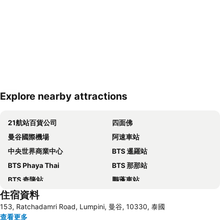
Explore nearby attractions
展開地圖
21航站百貨公司
四面佛
曼谷國際機場
阿速車站
中央世界商業中心
BTS 暹羅站
BTS Phaya Thai
BTS 那那站
BTS 奇隆站
鵬蓬車站
住宿資料
翁聿車站
百麗官
153, Ratchadamri Road, Lumpini, 曼谷, 10330, 泰國
翟道翟市場
BTS Thong Lo
查看更多