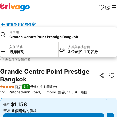
收藏夾
登入
選
查看曼谷所有住宿
目的地
Grande Centre Point Prestige Bangkok
入住/退房
人數與客房數目
選擇日期
2 位旅客, 1 間客房
佣金如何影響排名
Grande Centre Point Prestige
Bangkok
分享
放
酒店
9.4
極佳
(
1,418 筆評分
)
5 星級
153, Ratchadamri Road, Lumpini, 曼谷, 10330, 泰國
$1,158
$1,158
低至
低至
查看
6 個網站
的價格
查看
6 個網站
的價格