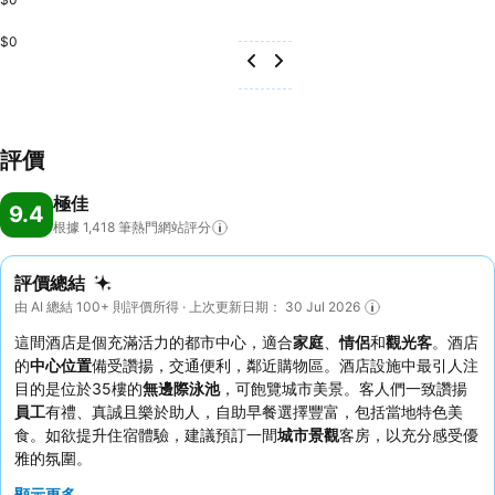
$0
評價
極佳
9.4
根據 1,418
筆熱門網站評分
評價總結
由 AI 總結 100+ 則評價所得 · 上次更新日期： 30 Jul 2026
這間酒店是個充滿活力的都市中心，適合
家庭
、
情侶
和
觀光客
。酒店
的
中心位置
備受讚揚，交通便利，鄰近購物區。酒店設施中最引人注
目的是位於35樓的
無邊際泳池
，可飽覽城市美景。客人們一致讚揚
員工
有禮、真誠且樂於助人，自助早餐選擇豐富，包括當地特色美
食。如欲提升住宿體驗，建議預訂一間
城市景觀
客房，以充分感受優
雅的氛圍。
顯示更多