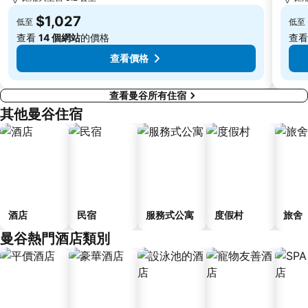
大皇宮
Rajamangala National Stadium
$1,027
低至
低至
The Platinum Fashion
MRT Chatuchak Park
查看
14 個網站
的價格
查
查看價格
查看曼谷所有住宿
其他曼谷住宿
酒店
民宿
服務式公寓
度假村
旅舍
曼谷熱門酒店類別