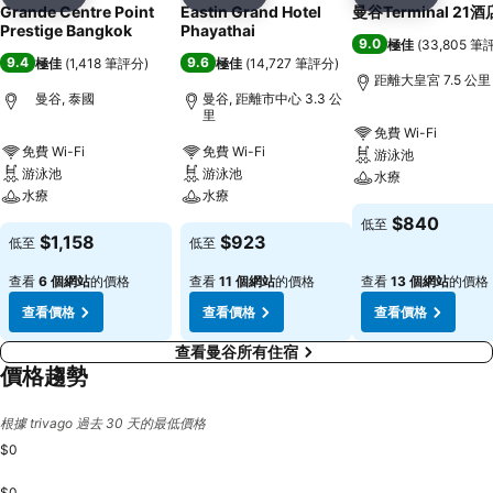
分享
放到收藏夾
分享
放到收藏夾
分享
放到收藏
Grande Centre Point
Eastin Grand Hotel
曼谷Terminal 21酒
Prestige Bangkok
Phayathai
9.0
極佳
(
33,805 筆
9.4
9.6
極佳
(
1,418 筆評分
)
極佳
(
14,727 筆評分
)
距離大皇宮 7.5 公里
曼谷, 泰國
曼谷, 距離市中心 3.3 公
里
免費 Wi-Fi
免費 Wi-Fi
免費 Wi-Fi
游泳池
游泳池
游泳池
水療
水療
水療
$840
低至
$1,158
$923
低至
低至
查看
6 個網站
的價格
查看
11 個網站
的價格
查看
13 個網站
的價格
查看價格
查看價格
查看價格
查看曼谷所有住宿
價格趨勢
根據 trivago 過去 30 天的最低價格
$0
$0