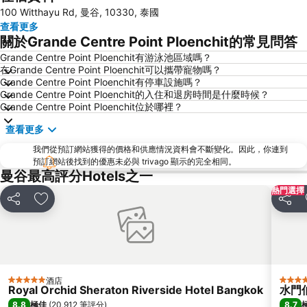
100 Witthayu Rd, 曼谷, 10330, 泰國
翟道翟市場
BTS Thong Lo
查看更多
廊曼國際機場
曼谷倫披尼公園
關於Grande Centre Point Ploenchit的常見問答
BTS Phloen Chit
蘇坤蔚車站
Grande Centre Point Ploenchit有游泳池區域嗎？
在Grande Centre Point Ploenchit可以攜帶寵物嗎？
暹羅廣場
是隆車站
Grande Centre Point Ploenchit有停車設施嗎？
BTS National Stadium - W1
Bangkok City and Temples Tour
Grande Centre Point Ploenchit的入住和退房時間是什麼時候？
Grande Centre Point Ploenchit位於哪裡？
曼谷國際貿易展覽中心
BTS Ekkamai
查看更多
BTS Ratchathewi
曼谷華南蓬火車站
我們從預訂網站獲得的價格和供應情況資料會不斷變化。因此，你連到
BTS Ari
沙炎中心
預訂網站後找到的優惠未必與 trivago 顯示的完全相同。
暹羅海洋世界
沙拉鈴車站
曼谷最高評分Hotels之一
熱門選擇
泰國文化中心
沙炎發現中心
分享
放到收藏夾
分享
MRT Phetchaburi
沖暖詩車站
BTS Saphan Taksin
BTS Ratchadamri
MRT Lumphini
群僑商業中心
Victory Monument
Emporium
酒店
5 星級
5 星級
Royal Orchid Sheraton Riverside Hotel Bangkok
水門
MRT Sam Yan
米路 (考山路)
8.8
8.7
極佳
(
20,912 筆評分
)