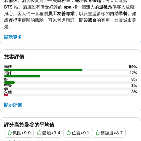
和
情侶
。酒店位於曼谷中央商務區，
地理位置優越
，可直達隆齊
BTS 站。酒店設有備受好評的
spa
和一個迷人的
游泳池
供客人放鬆
身心。客人們一直稱讚
員工友善專業
，以及豐盛多樣的
自助早餐
。如
想獲得更廣闊的體驗，可以考慮預訂一間帶
露台
的客房，欣賞城市美
景。
顯示更多
旅客評價
極佳
59
%
很好
27
%
好
8
%
中等
3
%
欠佳
3
%
顯示評價
評分高於曼谷的平均值
氛圍
•
9.9
體驗
•
9.4
位置
•
9.1
整潔度
•
8.7