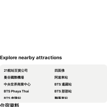
Explore nearby attractions
展開地圖
21航站百貨公司
四面佛
曼谷國際機場
阿速車站
中央世界商業中心
BTS 暹羅站
BTS Phaya Thai
BTS 那那站
BTS 奇隆站
鵬蓬車站
住宿資料
翁聿車站
百麗官