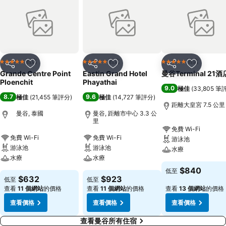
酒店
酒店
酒店
5 星級
5 星級
5 星級
分享
放到收藏夾
分享
放到收藏夾
分享
放到收藏
Grande Centre Point
Eastin Grand Hotel
曼谷Terminal 21酒
Ploenchit
Phayathai
9.0
極佳
(
33,805 筆
8.7
9.6
極佳
(
21,455 筆評分
)
極佳
(
14,727 筆評分
)
距離大皇宮 7.5 公里
曼谷, 泰國
曼谷, 距離市中心 3.3 公
里
免費 Wi-Fi
免費 Wi-Fi
免費 Wi-Fi
游泳池
游泳池
游泳池
水療
水療
水療
$840
低至
$632
$923
低至
低至
查看
11 個網站
的價格
查看
11 個網站
的價格
查看
13 個網站
的價格
查看價格
查看價格
查看價格
查看曼谷所有住宿