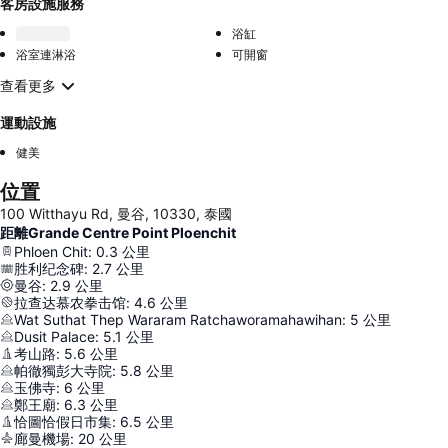
客房設施服務
浴缸
浴室連淋浴
可開窗
查看更多
運動設施
健美
位置
100 Witthayu Rd, 曼谷, 10330, 泰國
距離Grande Centre Point Ploenchit
Phloen Chit
:
0.3
公里
胜利纪念碑
:
2.7
公里
曼谷
:
2.9
公里
拉查达慕农拳击馆
:
4.6
公里
Wat Suthat Thep Wararam Ratchaworamahawihan
:
5
公里
Dusit Palace
:
5.1
公里
考山路
:
5.6
公里
帕徹獨彭大寺院
:
5.8
公里
玉佛寺
:
6
公里
鄭王廟
:
6.3
公里
恰圖恰假日市集
:
6.5
公里
廊曼機場
:
20
公里