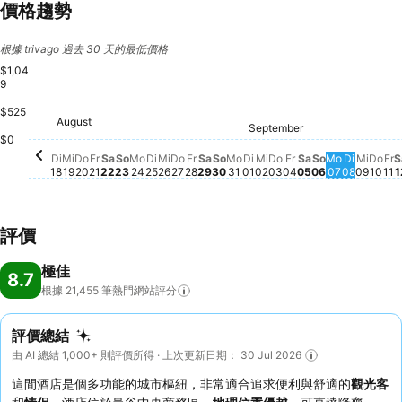
價格趨勢
根據 trivago 過去 30 天的最低價格
$1,04
9
$525
Freitag, August 21
$921
August
Dienstag, August 18
$889
Donnerstag, August 20
$886
Mittwoch, August 19
$880
Samstag, August 22
$861
Sonntag, August 23
$841
Dienstag, August 25
$800
Mittwoch, August 26
$800
Donnerstag, August 27
$801
Montag, August 24
$792
Freitag, August 28
$796
Samstag, August 29
$796
Sonntag, August 30
$772
Diensta
$772
Donnerstag, Sept
$764
September
Mittwoch, Septembe
$737
Freitag, Septem
$739
Sonntag, S
$735
Montag, August 31
$730
Dienstag, September 
$730
Samstag, Sep
$734
Montag, 
$734
Mittw
$729
Don
$72
Fr
$
$0
Di
Mi
Do
Fr
Sa
So
Mo
Di
Mi
Do
Fr
Sa
So
Mo
Di
Mi
Do
Fr
Sa
So
Mo
Di
Mi
Do
Fr
S
18
19
20
21
22
23
24
25
26
27
28
29
30
31
01
02
03
04
05
06
07
08
09
10
11
1
評價
極佳
8.7
根據 21,455
筆熱門網站評分
評價總結
由 AI 總結 1,000+ 則評價所得 · 上次更新日期： 30 Jul 2026
這間酒店是個多功能的城市樞紐，非常適合追求便利與舒適的
觀光客