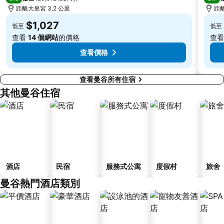
BTS 慕七站
Erawan Bangkok
距離大皇宮 3.2 公里
距離
MRT Queen Sirikit National Convention Centre
MRT Rama 9
$1,027
低至
低至
大皇宮
Rajamangala National Stadium
查看
14 個網站
的價格
查
The Platinum Fashion
MRT Chatuchak Park
查看價格
查看曼谷所有住宿
其他曼谷住宿
酒店
民宿
服務式公寓
度假村
旅舍
曼谷熱門酒店類別