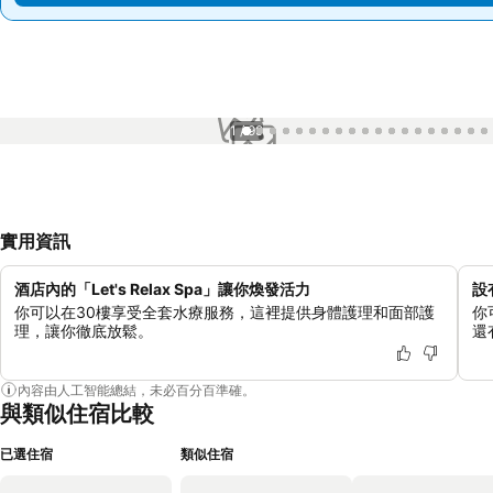
1 / 99
實用資訊
酒店內的「Let's Relax Spa」讓你煥發活力
設
你可以在30樓享受全套水療服務，這裡提供身體護理和面部護
你
理，讓你徹底放鬆。
還
內容由人工智能總結，未必百分百準確。
與類似住宿比較
已選住宿
類似住宿