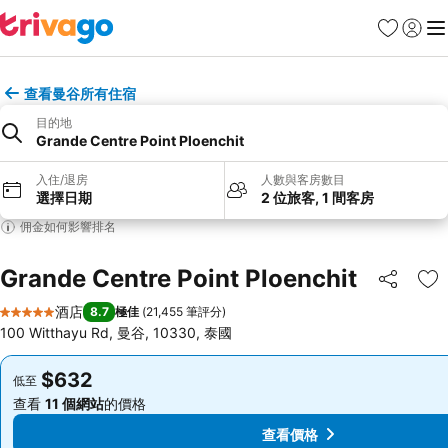
收藏夾
登入
選
查看曼谷所有住宿
目的地
Grande Centre Point Ploenchit
入住/退房
人數與客房數目
選擇日期
2 位旅客, 1 間客房
佣金如何影響排名
Grande Centre Point Ploenchit
分享
放
酒店
8.7
極佳
(
21,455 筆評分
)
5 星級
100 Witthayu Rd, 曼谷, 10330, 泰國
$632
$632
低至
低至
查看
11 個網站
的價格
查看
11 個網站
的價格
查看價格
查看價格