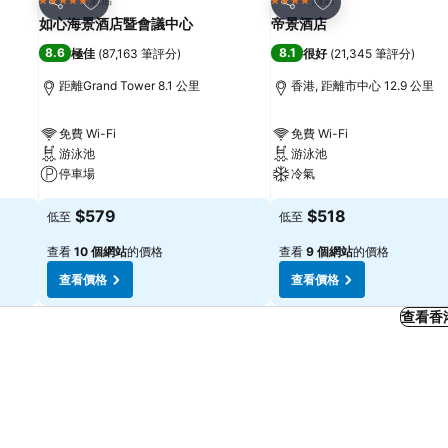
5 星級
4 星級
分享
分享
如心海景酒店暨會議中心
帝景酒店
8.6
8.1
極佳
(
87,163 筆評分
)
很好
(
21,345 筆評分
)
距離Grand Tower 8.1 公里
香港, 距離市中心 12.9 公里
免費 Wi-Fi
免費 Wi-Fi
游泳池
游泳池
停車場
冷氣
$579
$518
低至
低至
查看
10 個網站
的價格
查看
9 個網站
的價格
查看價格
查看價格
查看香