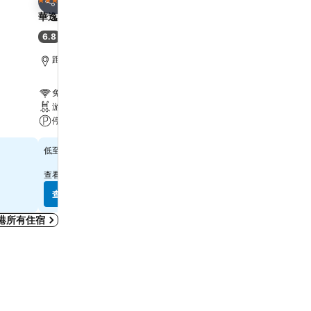
3 星級
4 星級
分享
分享
華逸酒店
Harbour Plaza 8 Degre
6.8
7.9
(
6,887 筆評分
)
好
(
21,867 筆評分
)
距離Grand Tower 6.7 公里
距離Grand Tower 2.2 公
免費 Wi-Fi
免費 Wi-Fi
游泳池
游泳池
停車場
水療
$315
$571
低至
低至
查看
10 個網站
的價格
查看
12 個網站
的價格
查看價格
查看價格
港所有住宿