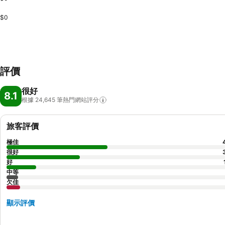
$0
評價
很好
8.1
根據 24,645
筆熱門網站評分
旅客評價
極佳
很好
好
中等
欠佳
顯示評價