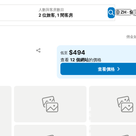
人數與客房數目
ZH · $
2 位旅客, 1 間客房
佣金
放到收藏夾
$494
低至
分享
查看
12 個網站
的價格
查看價格