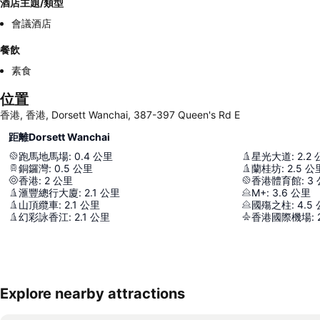
酒店主題/類型
會議酒店
餐飲
素食
位置
香港, 香港, Dorsett Wanchai, 387-397 Queen's Rd E
距離Dorsett Wanchai
跑馬地馬場
:
0.4
公里
星光大道
:
2.2
銅鑼灣
:
0.5
公里
蘭桂坊
:
2.5
公
香港
:
2
公里
香港體育館
:
3
滙豐總行大廈
:
2.1
公里
M+
:
3.6
公里
山頂纜車
:
2.1
公里
國殤之柱
:
4.5
幻彩詠香江
:
2.1
公里
香港國際機場
:
Explore nearby attractions