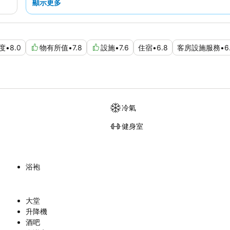
顯示更多
度
•
8.0
物有所值
•
7.8
設施
•
7.6
住宿
•
6.8
客房設施服務
•
6
冷氣
健身室
浴袍
大堂
升降機
酒吧