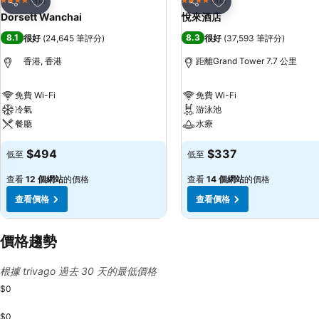
4 星級
4 星級
分享
分享
Dorsett Wanchai
悅來酒店
8.1
8.3
很好
(
24,645 筆評分
)
很好
(
37,593 筆評分
)
香港, 香港
距離Grand Tower 7.7 公里
免費 Wi-Fi
免費 Wi-Fi
冷氣
游泳池
餐廳
水療
$494
$337
低至
低至
查看
12 個網站
的價格
查看
14 個網站
的價格
查看價格
查看價格
價格趨勢
根據 trivago 過去 30 天的最低價格
$0
$0