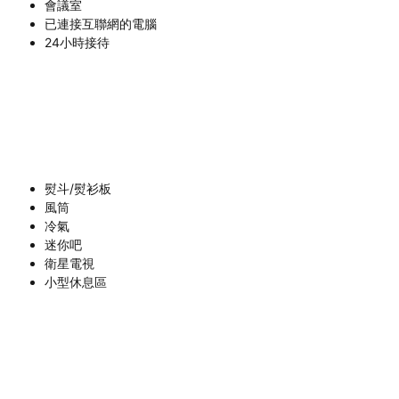
會議室
已連接互聯網的電腦
24小時接待
熨斗/熨衫板
風筒
冷氣
迷你吧
衛星電視
小型休息區