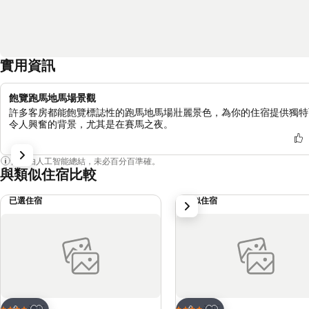
實用資訊
飽覽跑馬地馬場景觀
許多客房都能飽覽標誌性的跑馬地馬場壯麗景色，為你的住宿提供獨特
令人興奮的背景，尤其是在賽馬之夜。
內容由人工智能總結，未必百分百準確。
與類似住宿比較
已選住宿
類似住宿
下一步
放到收藏夾
放到收藏夾
酒店
酒店