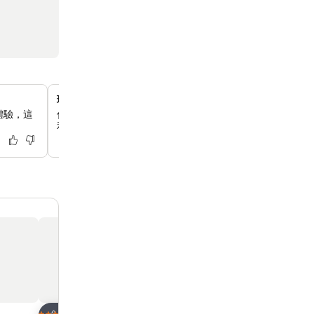
現代化24小時健身室
體驗，這
你可以在設備齊全的24小時健身室保持健身習慣，這裡有
和多功能健身器材。
放到收藏夾
放到收藏夾
酒店
酒店