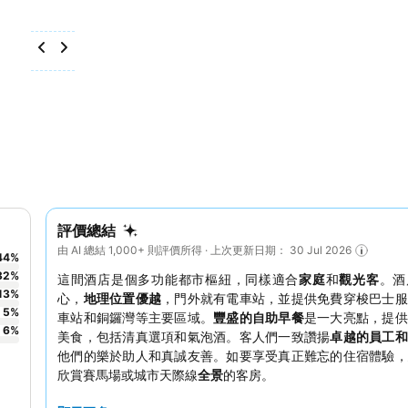
評價總結
由 AI 總結 1,000+ 則評價所得 · 上次更新日期： 30 Jul 2026
44
%
32
%
這間酒店是個多功能都市樞紐，同樣適合
家庭
和
觀光客
。酒
13
%
心，
地理位置優越
，門外就有電車站，並提供免費穿梭巴士服
5
%
車站和銅鑼灣等主要區域。
豐盛的自助早餐
是一大亮點，提供
6
%
美食，包括清真選項和氣泡酒。客人們一致讚揚
卓越的員工和
他們的樂於助人和真誠友善。如要享受真正難忘的住宿體驗，
欣賞賽馬場或城市天際線
全景
的客房。