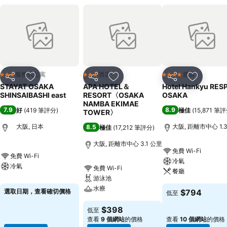
服務式公寓
酒店
酒店
3 星級
3 星級
4 星級
分享
放到收藏夾
分享
放到收藏夾
分享
放到收藏
STAYAT OSAKA
APA HOTEL＆
Hotel Hankyu RES
SHINSAIBASHI east
RESORT〈OSAKA
OSAKA
NAMBA EKIMAE
7.9
8.9
好
(
419 筆評分
)
極佳
(
15,871 筆
TOWER〉
大阪, 日本
大阪, 距離市中心 1.
8.5
極佳
(
17,212 筆評分
)
大阪, 距離市中心 3.1 公里
免費 Wi-Fi
免費 Wi-Fi
冷氣
冷氣
免費 Wi-Fi
餐廳
游泳池
水療
選取日期，查看確切價格
$794
低至
$398
低至
查看
9 個網站
的價格
查看
10 個網站
的價格