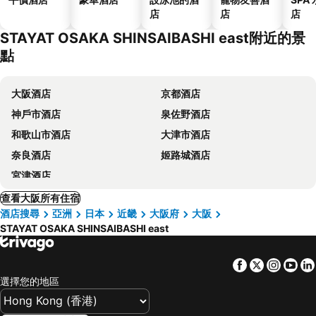
店
店
店
STAYAT OSAKA SHINSAIBASHI east附近的景
點
大阪酒店
京都酒店
神戶市酒店
泉佐野酒店
和歌山市酒店
大津市酒店
奈良酒店
姬路城酒店
宮津酒店
查看大阪所有住宿
酒店搜尋
亞洲
日本
近畿
大阪府
大阪
STAYAT OSAKA SHINSAIBASHI east
Facebook
Twitter
Insta
Yo
選擇您的地區