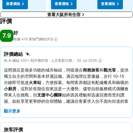
查看價格
查看價格
查看價格
查看大阪所有住宿
評價
好
7.9
根據 419
筆熱門網站評分
評價總結
由 AI 總結 100+ 則評價所得 · 上次更新日期： 30 Jul 2026
這間酒店是個多功能的城市樞紐，同樣適合
商務旅客
和
觀光客
，提供
獨立自主的空間和基本舒適設施。酒店地理位置優越，步行 10-15
分鐘即可抵達
火車站
，方便探索。每間客房都設有配備餐具和碗碟的
小廚房
，這對於長期住宿來說是一大優勢。儘管自助服務模式偶爾會
帶來入住挑戰，但
支援中心團隊
始終因其禮貌和迅速回應而受到讚
揚。如欲享受更寧靜的住宿體驗，建議住客要求入住不面向街道的客
房。
顯示更多
旅客評價