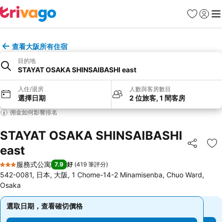
收藏夾
登入
選
查看大阪所有住宿
目的地
STAYAT OSAKA SHINSAIBASHI east
入住/退房
人數與客房數目
選擇日期
2 位旅客, 1 間客房
佣金如何影響排名
STAYAT OSAKA SHINSAIBASHI
east
分享
放
服務式公寓
7.9
好
(
419 筆評分
)
3 星級
542-0081, 日本, 大阪, 1 Chome-14-2 Minamisenba, Chuo Ward,
Osaka
選取日期，查看確切價格
選取日期，查看確切價格