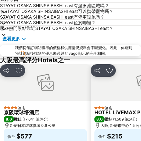
STAYAT OSAKA SHINSAIBASHI east有游泳池區域嗎？
清水寺
Rinku Town Station
在STAYAT OSAKA SHINSAIBASHI east可以攜帶寵物嗎？
STAYAT OSAKA SHINSAIBASHI east有停車設施嗎？
Yodoyabashi Station
Osaka City Air Terminal
STAYAT OSAKA SHINSAIBASHI east位於哪裡？
奈良車站
神戶車站
哪些熱門景點靠近STAYAT OSAKA SHINSAIBASHI east？
Karasuma Station
祇園四条車站
查看更多
Nipponbashi Station
三宮車站
我們從預訂網站獲得的價格和供應情況資料會不斷變化。因此，你連到
Kitahama Station
京都市役所前車站
預訂網站後找到的優惠未必與 trivago 顯示的完全相同。
大阪最高評分Hotels之一
Osaka Castle
大阪京瓷巨蛋
二條城
東本願寺
分享
放到收藏夾
分享
放到收藏夾
祇園
Honmachi Station
Kyobashi Station
Rinku Premium Outlets
伏見稻荷大社
Namba Parks
Kyoto Tower
八坂神社
酒店
酒店
4 星級
3 星級
京阪環球塔酒店
HOTEL LiVEMAX 
Kyoto International Conference Center
Hankyu Umeda Honten
8.6
8.0
極佳
(
17,641 筆評分
)
很好
(
1,509 筆評分
)
距離日本環球影城 0.6 公里
大阪, 距離市中心 1.5 公
Nishikujo Station
伏尾溫泉
$577
$215
Nara Park
Kawaramachi Station
低至
低至