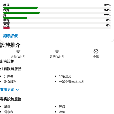
極佳
32
%
很好
34
%
好
22
%
中等
6
%
欠佳
6
%
顯示評價
設施推介
大堂 Wi-Fi
客房 Wi-Fi
冷氣
所有設施
住宿設施服務
升降機
非吸煙房
洗衣服務
公眾免費無線上網
查看更多
客房設施服務
風筒
暖氣
電水壺
冷氣