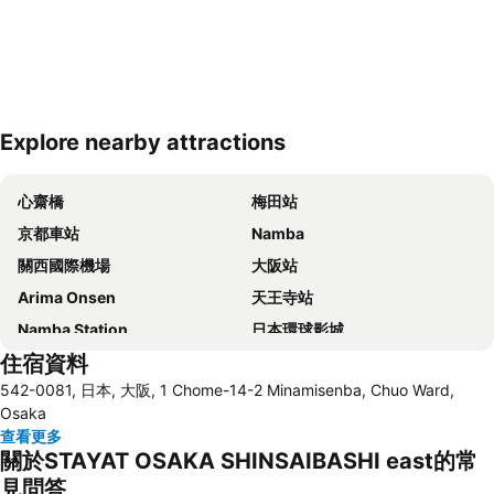
Explore nearby attractions
展開地圖
心齋橋
梅田站
京都車站
Namba
關西國際機場
大阪站
Arima Onsen
天王寺站
Namba Station
日本環球影城
住宿資料
道頓崛
梅田天空之城
542-0081, 日本, 大阪, 1 Chome-14-2 Minamisenba, Chuo Ward,
神戶三宮車站
Namba City
Osaka
心齋橋站
新大阪站
查看更多
關於STAYAT OSAKA SHINSAIBASHI east的常
大阪城
道頓堀
見問答
嵐山竹林
大阪國際機場