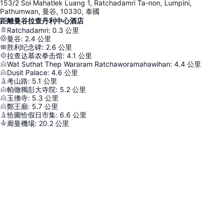
153/2 Soi Mahatlek Luang 1, Ratchadamri Ta-non, Lumpini,
Pathumwan, 曼谷, 10330, 泰國
距離曼谷拉查丹利中心酒店
Ratchadamri
:
0.3
公里
曼谷
:
2.4
公里
胜利纪念碑
:
2.6
公里
拉查达慕农拳击馆
:
4.1
公里
Wat Suthat Thep Wararam Ratchaworamahawihan
:
4.4
公里
Dusit Palace
:
4.6
公里
考山路
:
5.1
公里
帕徹獨彭大寺院
:
5.2
公里
玉佛寺
:
5.3
公里
鄭王廟
:
5.7
公里
恰圖恰假日市集
:
6.6
公里
廊曼機場
:
20.2
公里