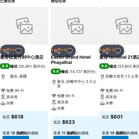
已選住宿
類似住宿
酒店
酒店
酒店
5 星級
5 星級
5 星級
分享
放到收藏夾
分享
放到收藏夾
分享
放到收藏
曼谷拉查丹利中心酒店
Eastin Grand Hotel
曼谷Terminal 21酒
Phayathai
8.9
9.0
極佳
(
30,901 筆評分
)
極佳
(
33,805 筆
9.6
極佳
(
14,727 筆評分
)
曼谷, 泰國
距離大皇宮 7.5 公里
曼谷, 距離市中心 3.3 公
里
免費 Wi-Fi
免費 Wi-Fi
免費 Wi-Fi
游泳池
游泳池
游泳池
水療
水療
水療
查看價格
查看價格
$618
$801
低至
低至
查看價格
$923
低至
查看
15 個網站
的價格
查看
11 個網站
的價格
查看
15 個網站
的價格