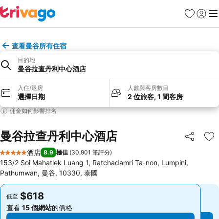
收藏夾
登入
選
查看曼谷所有住宿
目的地
曼谷拉查丹利中心酒店
入住/退房
人數與客房數目
選擇日期
2 位旅客, 1 間客房
佣金如何影響排名
曼谷拉查丹利中心酒店
分享
放
酒店
8.9
極佳
(
30,901 筆評分
)
5 星級
153/2 Soi Mahatlek Luang 1, Ratchadamri Ta-non, Lumpini,
Pathumwan, 曼谷, 10330, 泰國
$618
$618
低至
低至
查看
15 個網站
的價格
查看
15 個網站
的價格