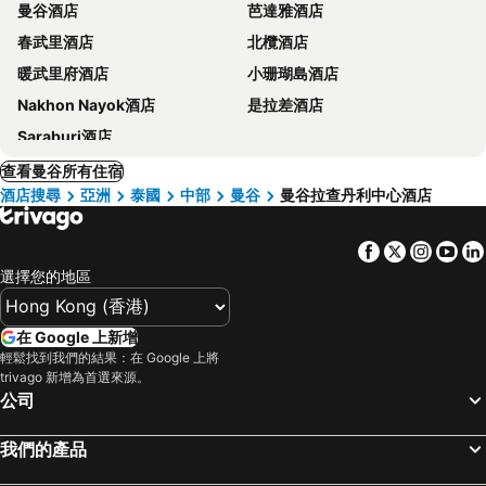
曼谷酒店
芭達雅酒店
春武里酒店
北欖酒店
暖武里府酒店
小珊瑚島酒店
Nakhon Nayok酒店
是拉差酒店
Saraburi酒店
查看曼谷所有住宿
酒店搜尋
亞洲
泰國
中部
曼谷
曼谷拉查丹利中心酒店
Facebook
Twitter
Insta
Yo
選擇您的地區
在 Google 上新增
輕鬆找到我們的結果：在 Google 上將
trivago 新增為首選來源。
公司
我們的產品