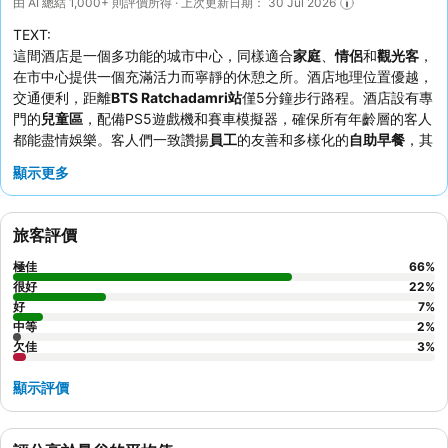
由 AI 總結 1,000+ 則評價所得 · 上次更新日期： 30 Jul 2026
TEXT:
這間酒店是一個多功能的城市中心，同樣適合
家庭
、
情侶
和
觀光客
，
在市中心提供一個充滿活力而寧靜的休憩之所。酒店地理位置優越，
交通便利，距離
BTS Ratchadamri站
僅5分鐘步行路程。酒店設有專
門的
兒童區
，配備PS5遊戲機和賽車模擬器，確保所有年齡層的客人
都能盡情娛樂。客人們一致讚揚
員工
的友善和多樣化的
自助早餐
，其
中包括各種亞洲和西方菜餚。為了獲得真正舒適的住宿體驗，建議預
顯示更多
訂配備房內
洗衣機/烘乾機
的客房，這對於長期入住的客人來說是一
個重要的優勢。
旅客評價
極佳
66
%
很好
22
%
好
7
%
中等
2
%
欠佳
3
%
顯示評價