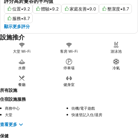
評分高於曼谷的平均值
位置
•
9.2
體驗
•
9.2
家庭友善
•
9.0
整潔度
•
8.7
服務
•
8.7
顯示更多評分
設施推介
大堂 Wi-Fi
客房 Wi-Fi
游泳池
水療
停車場
冷氣
餐廳
健身室
所有設施
住宿設施服務
商務中心
街機/電子遊戲
大堂
快速登記入住/退房
查看更多
保健