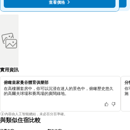
查看價格
查看價格
實用資訊
俯瞰皇家曼谷體育俱樂部
分
在高樓層套房中，你可以沉浸在迷人的景色中，俯瞰歷史悠久
你
的高爾夫球場和賽馬場的廣闊綠地。
施
內容由人工智能總結，未必百分百準確。
與類似住宿比較