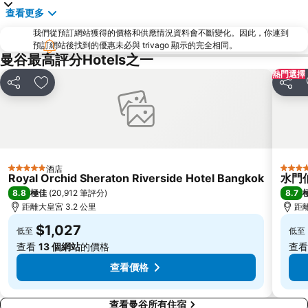
BTS Ratchathewi
曼谷華南蓬火車站
查看更多
BTS Ari
沙炎中心
我們從預訂網站獲得的價格和供應情況資料會不斷變化。因此，你連到
暹羅海洋世界
沙拉鈴車站
預訂網站後找到的優惠未必與 trivago 顯示的完全相同。
曼谷最高評分Hotels之一
泰國文化中心
沙炎發現中心
熱門選擇
沖暖詩車站
MRT Phetchaburi
分享
放到收藏夾
分享
BTS Saphan Taksin
BTS Ratchadamri
群僑商業中心
MRT Lumphini
Victory Monument
Emporium
MRT Sam Yan
米路 (考山路)
酒店
5 星級
5 星級
Royal Orchid Sheraton Riverside Hotel Bangkok
水門
BTS 慕七站
Erawan Bangkok
8.8
8.7
極佳
(
20,912 筆評分
)
MRT Queen Sirikit National Convention Centre
MRT Rama 9
距離大皇宮 3.2 公里
距離
大皇宮
Rajamangala National Stadium
$1,027
低至
低至
The Platinum Fashion
MRT Chatuchak Park
查看
13 個網站
的價格
查
查看價格
查看曼谷所有住宿