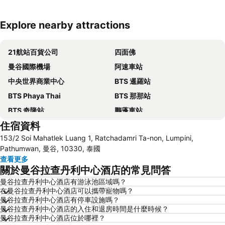
Explore nearby attractions
展開地圖
21航站百貨公司
四面佛
曼谷國際機場
阿速車站
中央世界商業中心
BTS 暹羅站
BTS Phaya Thai
BTS 那那站
BTS 奇隆站
鵬蓬車站
住宿資料
翁聿車站
百麗官
153/2 Soi Mahatlek Luang 1, Ratchadamri Ta-non, Lumpini,
翟道翟市場
BTS Thong Lo
Pathumwan, 曼谷, 10330, 泰國
廊曼國際機場
曼谷倫披尼公園
查看更多
關於曼谷拉查丹利中心酒店的常見問答
BTS Phloen Chit
蘇坤蔚車站
曼谷拉查丹利中心酒店有游泳池區域嗎？
暹羅廣場
是隆車站
在曼谷拉查丹利中心酒店可以攜帶寵物嗎？
BTS National Stadium - W1
Bangkok City and Temples Tour
曼谷拉查丹利中心酒店有停車設施嗎？
曼谷拉查丹利中心酒店的入住和退房時間是什麼時候？
曼谷國際貿易展覽中心
BTS Ekkamai
曼谷拉查丹利中心酒店位於哪裡？