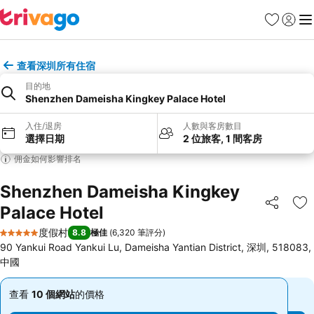
收藏夾
登入
選
查看深圳所有住宿
目的地
Shenzhen Dameisha Kingkey Palace Hotel
入住/退房
人數與客房數目
選擇日期
2 位旅客, 1 間客房
佣金如何影響排名
Shenzhen Dameisha Kingkey
Palace Hotel
分享
放
度假村
8.8
極佳
(
6,320 筆評分
)
5 星級
90 Yankui Road Yankui Lu, Dameisha Yantian District, 深圳, 518083,
中國
查看
10 個網站
的價格
查看
10 個網站
的價格
低
低