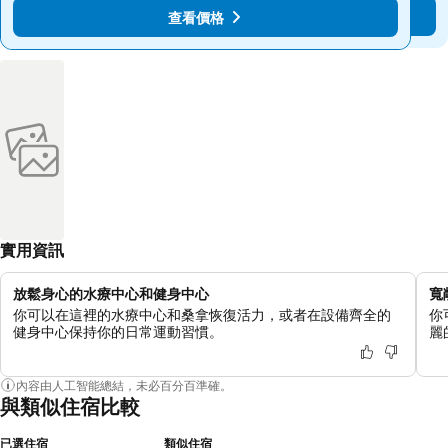
至
至
查看價格
查看價格
$554
$554
實用資訊
放鬆身心的水療中心和健身中心
寬
你可以在這裡的水療中心和桑拿恢復活力，或者在設備齊全的
你
健身中心保持你的日常運動習慣。
麗
內容由人工智能總結，未必百分百準確。
與類似住宿比較
已選住宿
類似住宿