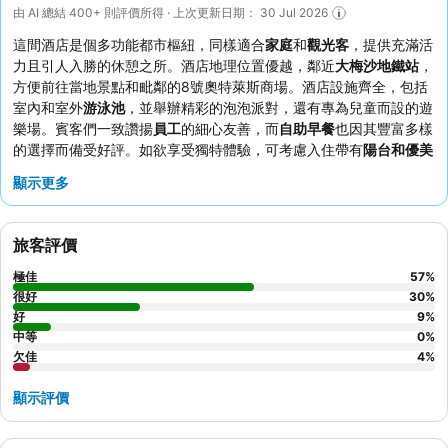
由 AI 總結 400+ 則評價所得 · 上次更新日期： 30 Jul 2026
這間酒店是個多功能都市樞紐，同樣適合
家庭
和
觀光客
，提供充滿活
力且引人入勝的休憩之所。酒店地理位置優越，鄰近
大梅沙地鐵站
，
方便前往當地景點和毗鄰的8號奧特萊斯商場。酒店設施齊全，包括
室內和室外
游泳池
，並舉辦精彩的泡泡派對，還有專為兒童而設的遊
樂場。賓客們一致讚揚
員工
的細心友善，而
自助早餐
也因其豐富多樣
的選擇而備受好評。如欲享受獨特體驗，可考慮入住帶有
陽台和優美
景觀
的客房，是放鬆身心的理想選擇。
顯示更多
旅客評價
極佳
57
%
很好
30
%
好
9
%
中等
0
%
欠佳
4
%
顯示評價