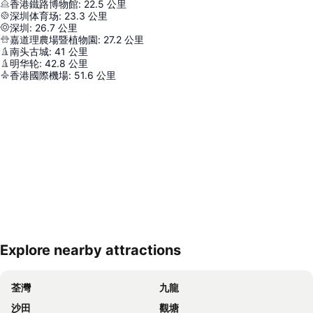
香港鐵路博物館
:
22.5
公里
深圳体育场
:
23.3
公里
深圳
:
26.7
公里
嘉道理農場暨植物園
:
27.2
公里
南头古城
:
41
公里
明华轮
:
42.8
公里
香港國際機場
:
51.6
公里
Explore nearby attractions
展開地圖
荃灣
九龍
沙田
觀塘