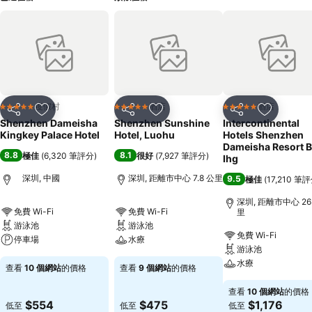
度假村
酒店
酒店
5 星級
5 星級
5 星級
分享
放到收藏夾
分享
放到收藏夾
分享
放到收藏
Shenzhen Dameisha
Shenzhen Sunshine
Intercontinental
Kingkey Palace Hotel
Hotel, Luohu
Hotels Shenzhen
Dameisha Resort 
8.8
8.1
極佳
(
6,320 筆評分
)
很好
(
7,927 筆評分
)
Ihg
深圳, 中國
深圳, 距離市中心 7.8 公里
9.5
極佳
(
17,210 筆
深圳, 距離市中心 26.
免費 Wi-Fi
免費 Wi-Fi
里
游泳池
游泳池
免費 Wi-Fi
停車場
水療
游泳池
水療
查看
10 個網站
的價格
查看
9 個網站
的價格
查看
10 個網站
的價格
$554
$475
$1,176
低至
低至
低至