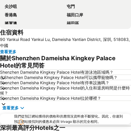
尖沙咀
屯門
香港島
福田口岸
將軍澳
福田區
住宿資料
Mong Kok Metro Station
南山區
90 Yankui Road Yankui Lu, Dameisha Yantian District, 深圳, 518083,
元朗
紅磡
中國
天水圍
Wan Chai Metro Station
查看更多
關於Shenzhen Dameisha Kingkey Palace
海洋公園
深水埗區
Hotel的常見問答
黃金海岸
香港迪士尼樂園
Shenzhen Dameisha Kingkey Palace Hotel有游泳池區域嗎？
新界
羅湖口岸
在Shenzhen Dameisha Kingkey Palace Hotel可以攜帶寵物嗎？
Shenzhen Dameisha Kingkey Palace Hotel有停車設施嗎？
羅湖
東門步行街
Shenzhen Dameisha Kingkey Palace Hotel的入住和退房時間是什麼時
North Point Metro Station
中環
候？
Shenzhen Dameisha Kingkey Palace Hotel位於哪裡？
羅湖口岸
Sheung Wan Metro Station
查看更多
Tsing Yi Metro Station
寶安區
九龍城
我們從預訂網站獲得的價格和供應情況資料會不斷變化。因此，你連到
朗豪坊
預訂網站後找到的優惠未必與 trivago 顯示的完全相同。
Causeway Bay Metro Station
世界之窗
深圳最高評分Hotels之一