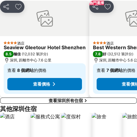
東九龍
龍崗區
熱門選擇
分享
放到收藏夾
分享
放到收藏夾
深圳站
深圳野生動物園
大梅沙海濱公園
皇崗口岸
鹽田區
長洲
Lamma Island
Tin Hau Metro Station
酒店
酒店
4 星級
4 星級
Seaview Gleetour Hotel Shenzhen
九龍塘
金銀島酒店站
Best Western Shen
8.5
7.8
極佳
(
12,032 筆評分
)
好
(
32,512 筆評分
)
羅湖邊界過境站
香港大學
深圳, 距離市中心 7.6 公里
深圳, 距離市中心 5.6 
Tai Po Market Metro Station
Airport Express Hong Kong
查看
8 個網站
的價格
查看
7 個網站
的價格
低
低
至
至
查看價格
查看價
$334
$381
查看深圳所有住宿
其他深圳住宿