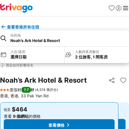
收藏夾
登入
選
查看香港所有住宿
目的地
Noah’s Ark Hotel & Resort
入住/退房
人數與客房數目
選擇日期
2 位旅客, 1 間客房
佣金如何影響排名
Noah’s Ark Hotel & Resort
分享
放
度假村
7.7
好
(
4,574 筆評分
)
3 星級
香港, 香港, 33 Pak Yan Rd
$464
$464
低至
低至
查看
9 個網站
的價格
查看
9 個網站
的價格
查看價格
查看價格