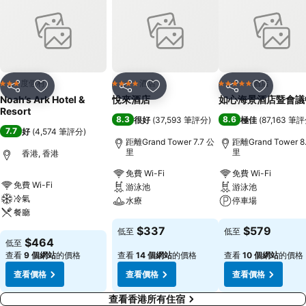
度假村
酒店
酒店
3 星級
4 星級
5 星級
分享
放到收藏夾
分享
放到收藏夾
分享
放到收藏
Noah’s Ark Hotel &
悅來酒店
如心海景酒店暨會議
Resort
8.3
8.6
很好
(
37,593 筆評分
)
極佳
(
87,163 筆
7.7
好
(
4,574 筆評分
)
距離Grand Tower 7.7 公
距離Grand Tower 8
里
里
香港, 香港
免費 Wi-Fi
免費 Wi-Fi
免費 Wi-Fi
游泳池
游泳池
冷氣
水療
停車場
餐廳
查看價格
查看價格
$337
$579
低至
低至
查看價格
$464
低至
查看
9 個網站
的價格
查看
14 個網站
的價格
查看
10 個網站
的價格
查看價格
查看價格
查看價格
查看香港所有住宿