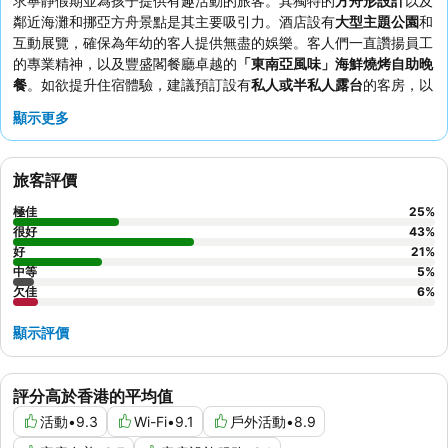
求寧靜假期並為孩子提供有趣活動的旅客。其獨特的
方舟形設計
以及
鄰近海灘和挪亞方舟景點是其主要吸引力。酒店設有
大型主題公園
和
互動展覽，確保為年幼的客人提供無盡的娛樂。客人們一直讚揚員工
的專業精神，以及豐盛閣餐廳卓越的
「東南亞風味」海鮮燒烤自助晚
餐
。如欲提升住宿體驗，建議預訂設有
私人或半私人露台
的客房，以
欣賞美景並享有更多空間。
顯示更多
旅客評價
極佳
25
%
很好
43
%
好
21
%
中等
5
%
欠佳
6
%
顯示評價
評分高於香港的平均值
活動
•
9.3
Wi-Fi
•
9.1
戶外活動
•
8.9