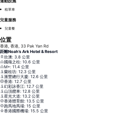
運動設施
租單車
兒童服務
兒童餐
位置
香港, 香港, 33 Pak Yan Rd
距離Noah’s Ark Hotel & Resort
欣澳
:
3.8
公里
國殤之柱
:
10.6
公里
M+
:
11.4
公里
蘭桂坊
:
12.3
公里
滙豐總行大廈
:
12.6
公里
香港
:
12.7
公里
幻彩詠香江
:
12.7
公里
山頂纜車
:
12.8
公里
星光大道
:
13.2
公里
香港體育館
:
13.5
公里
跑馬地馬場
:
15
公里
香港國際機場
:
15.5
公里