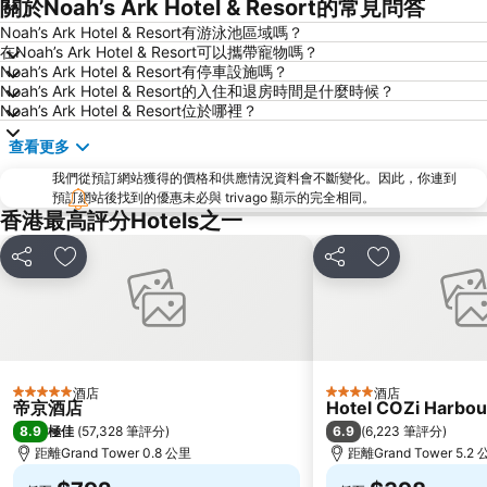
關於Noah’s Ark Hotel & Resort的常見問答
天水圍
Wan Chai Metro Station
Noah’s Ark Hotel & Resort有游泳池區域嗎？
在Noah’s Ark Hotel & Resort可以攜帶寵物嗎？
海洋公園
深水埗區
Noah’s Ark Hotel & Resort有停車設施嗎？
黃金海岸
香港迪士尼樂園
Noah’s Ark Hotel & Resort的入住和退房時間是什麼時候？
Noah’s Ark Hotel & Resort位於哪裡？
新界
羅湖口岸
查看更多
羅湖
東門步行街
我們從預訂網站獲得的價格和供應情況資料會不斷變化。因此，你連到
North Point Metro Station
中環
預訂網站後找到的優惠未必與 trivago 顯示的完全相同。
Cheung Chau
羅湖口岸
香港最高評分Hotels之一
Sheung Wan Metro Station
Tsing Yi Metro Station
分享
放到收藏夾
分享
放到收藏夾
寶安區
深圳寶安國際機場
九龍城
朗豪坊
Causeway Bay Metro Station
世界之窗
東九龍
龍崗區
酒店
酒店
5 星級
4 星級
深圳站
深圳野生動物園
帝京酒店
Hotel COZi Harbou
8.9
6.9
極佳
(
57,328 筆評分
)
(
6,223 筆評分
)
大梅沙海濱公園
皇崗口岸
距離Grand Tower 0.8 公里
距離Grand Tower 5.2
鹽田區
長洲