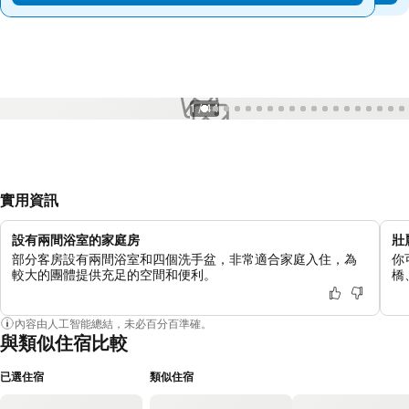
1 / 44
實用資訊
設有兩間浴室的家庭房
壯
部分客房設有兩間浴室和四個洗手盆，非常適合家庭入住，為
你
較大的團體提供充足的空間和便利。
橋
內容由人工智能總結，未必百分百準確。
與類似住宿比較
已選住宿
類似住宿