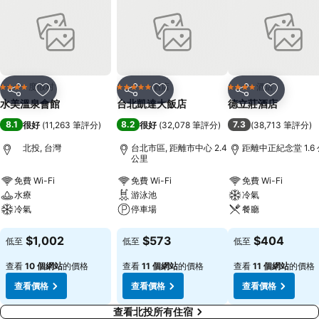
度假村
酒店
酒店
4 星級
5 星級
4 星級
分享
放到收藏夾
分享
放到收藏夾
分享
放到收藏
水美溫泉會館
台北凱達大飯店
德立莊酒店
8.1
8.2
7.3
很好
(
11,263 筆評分
)
很好
(
32,078 筆評分
)
(
38,713 筆評分
)
北投, 台灣
台北市區, 距離市中心 2.4
距離中正紀念堂 1.6
公里
免費 Wi-Fi
免費 Wi-Fi
免費 Wi-Fi
水療
游泳池
冷氣
冷氣
停車場
餐廳
查看價格
查看價格
查看價格
$1,002
$573
$404
低至
低至
低至
查看
10 個網站
的價格
查看
11 個網站
的價格
查看
11 個網站
的價格
查看價格
查看價格
查看價格
查看北投所有住宿