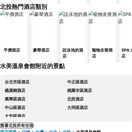
北投熱門酒店類別
平價酒店
豪華酒店
設泳池的酒
寵物友善酒
SPA
店
店
店
水美溫泉會館附近的景點
台北市區酒店
中正區酒店
礁溪鄉酒店
桃園市區酒店
萬華區酒店
北投酒店
中山區酒店
大同區酒店
大安區酒店
查看北投所有住宿
酒店搜尋
亞洲
台灣
台北
北投
水美溫泉會館