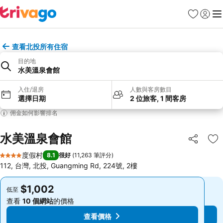
收藏夾
登入
選
查看北投所有住宿
目的地
水美溫泉會館
入住/退房
人數與客房數目
選擇日期
2 位旅客, 1 間客房
佣金如何影響排名
水美溫泉會館
分享
放
度假村
8.1
很好
(
11,263 筆評分
)
4 星級
112, 台灣, 北投, Guangming Rd, 224號, 2樓
$1,002
$1,002
低至
低至
查看
10 個網站
的價格
查看
10 個網站
的價格
查看價格
查看價格