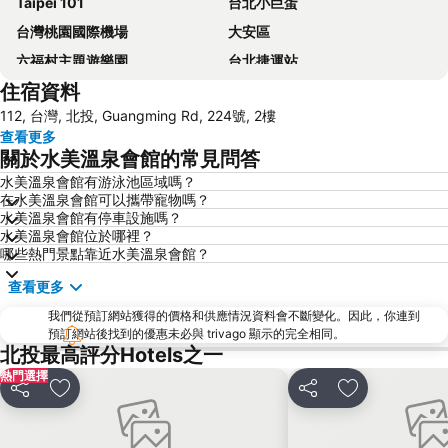
Taipei 101
台北小巨蛋
台灣桃園國際機場
大安區
六福村主題遊樂園
台北捷運站
住宿資料
桃園高鐵站
松山區
112, 台灣, 北投, Guangming Rd, 224號, 2樓
新北投
烏來溫泉
查看更多
陽明山
捷運中山站
關於水美溫泉會館的常見問答
捷運忠孝敦化站
大安森林公園
水美溫泉會館有游泳池區域嗎？
在水美溫泉會館可以攜帶寵物嗎？
捷運忠孝復興站
內湖區
水美溫泉會館有停車設施嗎？
士林夜市
中正紀念堂
水美溫泉會館位於哪裡？
哪些熱門景點靠近水美溫泉會館？
礁溪車站
桃園火車站
查看更多
九份
宜蘭礁溪溫泉公園
我們從預訂網站獲得的價格和供應情況資料會不斷變化。因此，你連到
台北市政府
台北世貿中心
預訂網站後找到的優惠未必與 trivago 顯示的完全相同。
台北東區
饒河街觀光夜市
北投最高評分Hotels之一
熱門選擇
南港站覽館
萬華區
分享
放到收藏夾
分享
放到收藏夾
士林區
新北投
捷運忠孝新生站
台北市立動物園