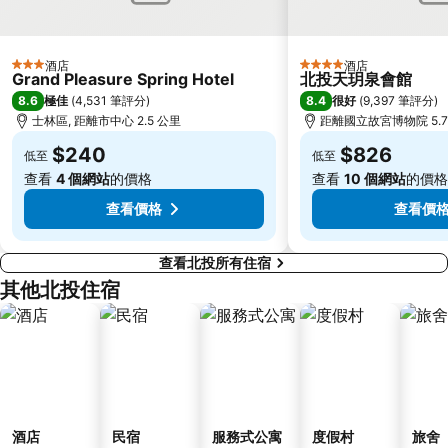
台北國父紀念館
捷運善導寺站
淡水老街
淡水捷運站
酒店
酒店
3 星級
4 星級
基隆廟口夜市
捷運民權西路站
Grand Pleasure Spring Hotel
北投天玥泉會館
8.6
8.4
極佳
(
4,531 筆評分
)
很好
(
9,397 筆評分
)
行天宮
頂溪捷運站
士林區, 距離市中心 2.5 公里
距離國立故宮博物院 5.7
永康街
中壢車站
$240
$826
低至
低至
大直美麗華
台北橋捷運站
查看
4 個網站
的價格
查看
10 個網站
的價格
捷運圓山站
松山機場
查看價格
查看價
查看北投所有住宿
其他北投住宿
酒店
民宿
服務式公寓
度假村
旅舍