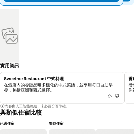
實用資訊
Sweetme Restaurant 中式料理
香
在酒店內的餐廳品嚐多樣化的中式菜餚，並享用每日自助早
盡
餐，包括亞洲和西式選擇。
你
內容由人工智能總結，未必百分百準確。
與類似住宿比較
已選住宿
類似住宿