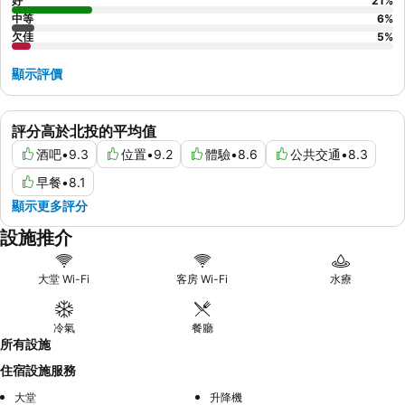
好
21
%
中等
6
%
欠佳
5
%
顯示評價
評分高於北投的平均值
酒吧
•
9.3
位置
•
9.2
體驗
•
8.6
公共交通
•
8.3
早餐
•
8.1
顯示更多評分
設施推介
大堂 Wi-Fi
客房 Wi-Fi
水療
冷氣
餐廳
所有設施
住宿設施服務
大堂
升降機