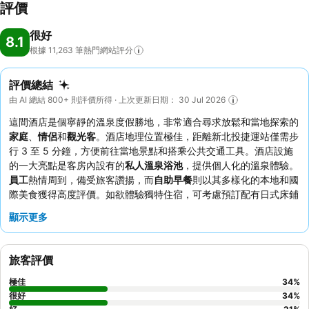
評價
很好
8.1
根據 11,263
筆熱門網站評分
評價總結
由 AI 總結 800+ 則評價所得 · 上次更新日期： 30 Jul 2026
這間酒店是個寧靜的溫泉度假勝地，非常適合尋求放鬆和當地探索的
家庭
、
情侶
和
觀光客
。酒店地理位置極佳，距離新北投捷運站僅需步
行 3 至 5 分鐘，方便前往當地景點和搭乘公共交通工具。酒店設施
的一大亮點是客房內設有的
私人溫泉浴池
，提供個人化的溫泉體驗。
員工
熱情周到，備受旅客讚揚，而
自助早餐
則以其多樣化的本地和國
際美食獲得高度評價。如欲體驗獨特住宿，可考慮預訂配有日式床鋪
的榻榻米客房，感受地道氛圍。
顯示更多
旅客評價
極佳
34
%
很好
34
%