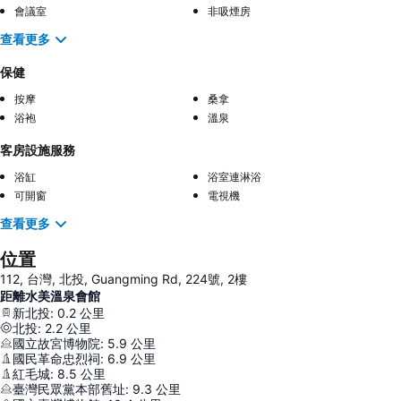
會議室
非吸煙房
查看更多
保健
按摩
桑拿
浴袍
溫泉
客房設施服務
浴缸
浴室連淋浴
可開窗
電視機
查看更多
位置
112, 台灣, 北投, Guangming Rd, 224號, 2樓
距離水美溫泉會館
新北投
:
0.2
公里
北投
:
2.2
公里
國立故宮博物院
:
5.9
公里
國民革命忠烈祠
:
6.9
公里
紅毛城
:
8.5
公里
臺灣民眾黨本部舊址
:
9.3
公里