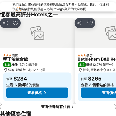
我們從預訂網站獲得的價格和供應情況資料會不斷變化。因此，你連到
預訂網站後找到的優惠未必與 trivago 顯示的完全相同。
恆春最高評分Hotels之一
分享
放到收藏夾
分享
放到收藏夾
酒店
酒店
3 星級
3 星級
墾丁泊途會館
Bethlehem B&B Ke
8.6
8.4
極佳
(
2,742 筆評分
)
很好
(
2,274 筆評分
)
恆春, 距離市中心 12.6 公里
恆春, 距離市中心 9.4 
$284
$265
低至
低至
查看
6 個網站
的價格
查看
3 個網站
的價格
查看價格
查看價
查看恆春所有住宿
其他恆春住宿