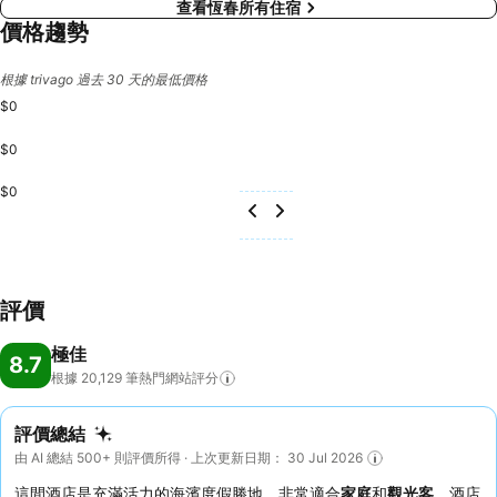
查看恆春所有住宿
價格趨勢
根據 trivago 過去 30 天的最低價格
$0
$0
$0
評價
極佳
8.7
根據 20,129
筆熱門網站評分
評價總結
由 AI 總結 500+ 則評價所得 · 上次更新日期： 30 Jul 2026
這間酒店是充滿活力的海濱度假勝地，非常適合
家庭
和
觀光客
。酒店