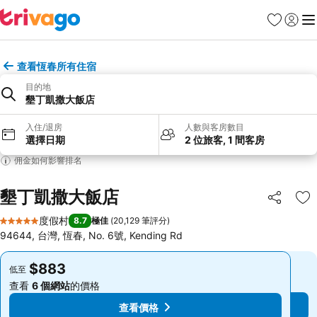
收藏夾
登入
選
查看恆春所有住宿
目的地
墾丁凱撒大飯店
入住/退房
人數與客房數目
選擇日期
2 位旅客, 1 間客房
佣金如何影響排名
墾丁凱撒大飯店
分享
放
度假村
8.7
極佳
(
20,129 筆評分
)
5 星級
94644, 台灣, 恆春, No. 6號, Kending Rd
$883
$883
低至
低至
查看
6 個網站
的價格
查看
6 個網站
的價格
查看價格
查看價格