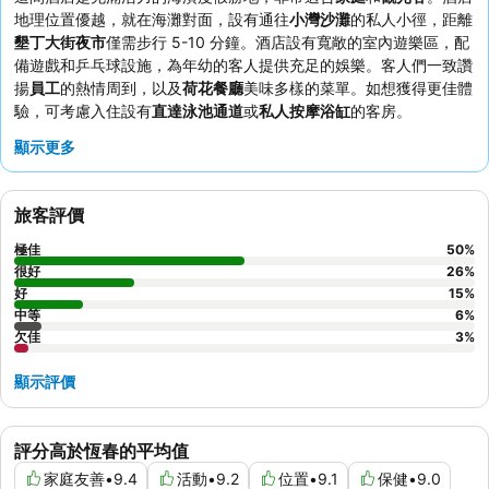
地理位置優越，就在海灘對面，設有通往
小灣沙灘
的私人小徑，距離
墾丁大街夜市
僅需步行 5-10 分鐘。酒店設有寬敞的室內遊樂區，配
備遊戲和乒乓球設施，為年幼的客人提供充足的娛樂。客人們一致讚
揚
員工
的熱情周到，以及
荷花餐廳
美味多樣的菜單。如想獲得更佳體
驗，可考慮入住設有
直達泳池通道
或
私人按摩浴缸
的客房。
顯示更多
旅客評價
極佳
50
%
很好
26
%
好
15
%
中等
6
%
欠佳
3
%
顯示評價
評分高於恆春的平均值
家庭友善
•
9.4
活動
•
9.2
位置
•
9.1
保健
•
9.0