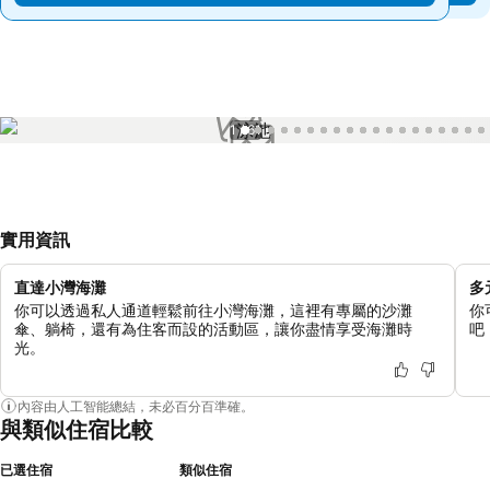
1 / 61
實用資訊
直達小灣海灘
多
你可以透過私人通道輕鬆前往小灣海灘，這裡有專屬的沙灘
你
傘、躺椅，還有為住客而設的活動區，讓你盡情享受海灘時
吧
光。
內容由人工智能總結，未必百分百準確。
與類似住宿比較
已選住宿
類似住宿