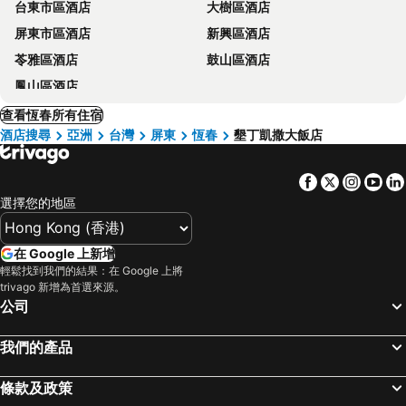
台東市區酒店
大樹區酒店
屏東市區酒店
新興區酒店
苓雅區酒店
鼓山區酒店
鳳山區酒店
查看恆春所有住宿
酒店搜尋
亞洲
台灣
屏東
恆春
墾丁凱撒大飯店
Facebook
Twitter
Insta
Yo
選擇您的地區
在 Google 上新增
輕鬆找到我們的結果：在 Google 上將
trivago 新增為首選來源。
公司
我們的產品
條款及政策