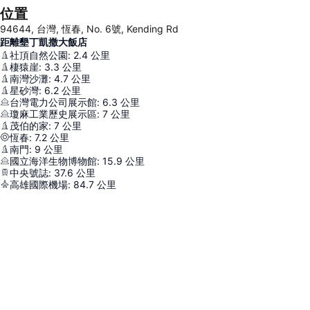
位置
94644, 台灣, 恆春, No. 6號, Kending Rd
距離墾丁凱撒大飯店
社頂自然公園
:
2.4
公里
棲猿崖
:
3.3
公里
南灣沙灘
:
4.7
公里
星砂灣
:
6.2
公里
台灣電力公司展示館
:
6.3
公里
瓊麻工業歷史展示區
:
7
公里
茂伯的家
:
7
公里
恆春
:
7.2
公里
南門
:
9
公里
國立海洋生物博物館
:
15.9
公里
中央號誌
:
37.6
公里
高雄國際機場
:
84.7
公里