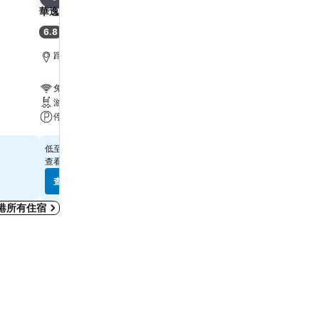
分享
分享
華逸酒店
Harbour Plaza 8 Degre
6.8
7.9
(
6,887 筆評分
)
好
(
21,867 筆評分
)
距離Grand Tower 6.7 公里
距離Grand Tower 2.2 公
免費 Wi-Fi
免費 Wi-Fi
游泳池
游泳池
停車場
水療
查看價格
查看價格
$314
$569
低至
低至
查看
10 個網站
的價格
查看
12 個網站
的價格
查看價格
查看價格
港所有住宿