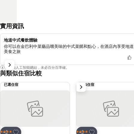
實用資訊
地道中式餐飲體驗
你可以在金巴利中菜廳品嚐美味的中式菜餚和點心，在酒店內享受地道
美食之旅
內容由人工智能總結，未必百分百準確。
與類似住宿比較
已選住宿
類似住宿
下一步
放到收藏夾
放到收藏夾
酒店
酒店
4 星級
4 星級