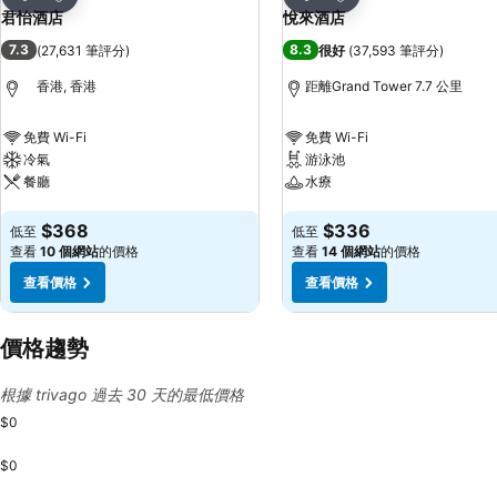
分享
分享
君怡酒店
悅來酒店
7.3
8.3
(
27,631 筆評分
)
很好
(
37,593 筆評分
)
香港, 香港
距離Grand Tower 7.7 公里
免費 Wi-Fi
免費 Wi-Fi
冷氣
游泳池
餐廳
水療
查看價格
查看價格
$368
$336
低至
低至
查看
10 個網站
的價格
查看
14 個網站
的價格
查看價格
查看價格
價格趨勢
根據 trivago 過去 30 天的最低價格
$0
$0