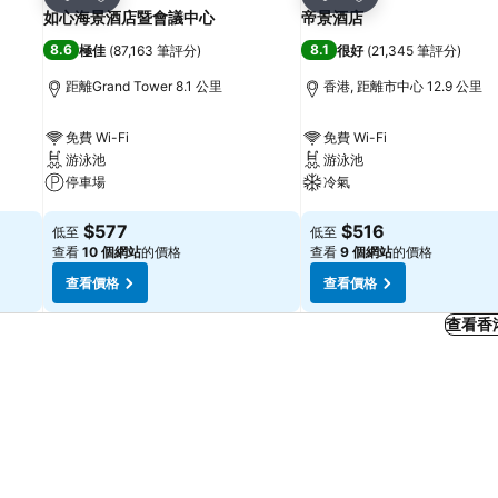
分享
分享
如心海景酒店暨會議中心
帝景酒店
8.6
8.1
極佳
(
87,163 筆評分
)
很好
(
21,345 筆評分
)
距離Grand Tower 8.1 公里
香港, 距離市中心 12.9 公里
免費 Wi-Fi
免費 Wi-Fi
游泳池
游泳池
停車場
冷氣
查看價格
查看價格
$577
$516
低至
低至
查看
10 個網站
的價格
查看
9 個網站
的價格
查看價格
查看價格
查看香