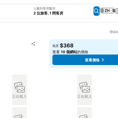
人數與客房數目
ZH · $
2 位旅客, 1 間客房
佣金
放到收藏夾
$368
低至
分享
查看
10 個網站
的價格
查看價格
正在載入
正在載入