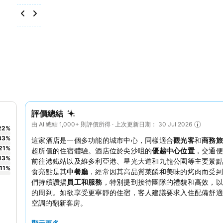
評價總結
由 AI 總結 1,000+ 則評價所得 · 上次更新日期： 30 Jul 2026
22
%
33
%
這家酒店是一個多功能的城市中心，同樣適合
觀光客
和
商務
21
%
超所值的住宿體驗。酒店位於尖沙咀的
優越中心位置
，交通便
13
%
前往港鐵站以及維多利亞港、星光大道和九龍公園等主要景點
11
%
食亮點是其
中餐廳
，經常因其高品質菜餚和美味的烤肉而受到
們持續讚揚
員工和服務
，特別提到接待團隊的禮貌和高效，以
的周到。如欲享受更寧靜的住宿，客人建議要求入住配備舒適
空調的翻新客房。