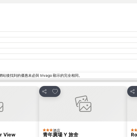
找到的優惠未必與 trivago 顯示的完全相同。
放到收藏夾
分享
分
酒店
3 星級
5 
r View
青年廣場 Y 旅舍
Ro