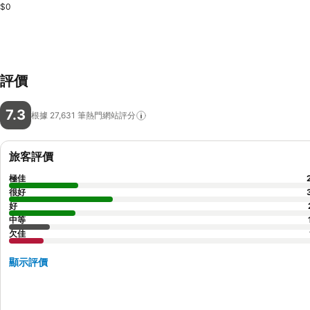
$0
評價
7.3
根據 27,631
筆熱門網站評分
旅客評價
極佳
很好
好
中等
欠佳
顯示評價