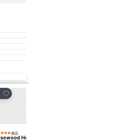
放到收藏夾
放到收藏夾
享
分享
酒店
酒店
星級
5 星級
sewood Hong Kong
Harbour Grand Hong K