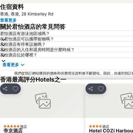
住宿資料
香港, 香港, 28 Kimberley Rd
查看更多
關於君怡酒店的常見問答
君怡酒店有游泳池區域嗎？
在君怡酒店可以攜帶寵物嗎？
君怡酒店有停車設施嗎？
君怡酒店的入住和退房時間是什麼時候？
君怡酒店位於哪裡？
查看更多
我們從預訂網站獲得的價格和供應情況資料會不斷變化。因此，你連到預訂網站後
香港最高評分Hotels之一
放到收藏夾
放到收藏夾
分享
分享
酒店
酒店
5 星級
4 星級
帝京酒店
Hotel COZi Harbou