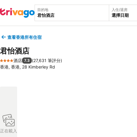
目的地
入住/退房
選擇日期
查看香港所有住宿
君怡酒店
酒店
(
27,631 筆評分
)
7.3
4 星級
香港, 香港, 28 Kimberley Rd
正在載入