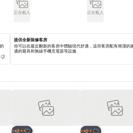
正在載入
正在載入
提供全新裝修客房
的
你可以在最近翻新的客房中體驗現代舒適，這些客房配有簡潔的
適的寢具和無線手機充電器等設施
放到收藏夾
放到收藏夾
酒店
酒店
5 星級
4 星級