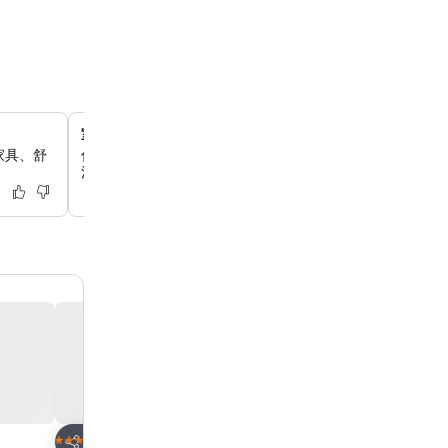
室內泳池和熱水浴池
家具、舒
你可以在酒店的健康水療中心放鬆身心，這裡設有室內游泳
池，讓你徹底放鬆
放到收藏夾
放到收藏夾
酒店
酒店
3 星級
4 星級