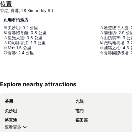
位置
香港, 香港, 28 Kimberley Rd
距離君怡酒店
尖沙咀
:
0.2
公里
滙豐總行大廈
:
香港體育館
:
0.8
公里
蘭桂坊
:
2.9
公
星光大道
:
0.8
公里
山頂纜車
:
3
公
幻彩詠香江
:
1.3
公里
跑馬地馬場
:
3.
M+
:
1.5
公里
國殤之柱
:
4.3
香港
:
2.4
公里
香港國際機場
:
Explore nearby attractions
荃灣
九龍
尖沙咀
屯門
將軍澳
福田區
查看更多