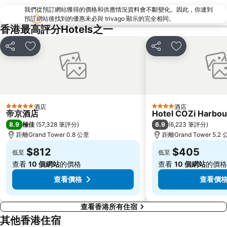
我們從預訂網站獲得的價格和供應情況資料會不斷變化。因此，你連到
North Point Metro Station
中環
預訂網站後找到的優惠未必與 trivago 顯示的完全相同。
Cheung Chau
羅湖口岸
香港最高評分Hotels之一
Sheung Wan Metro Station
Tsing Yi Metro Station
分享
放到收藏夾
分享
放到收藏夾
寶安區
九龍城
朗豪坊
Causeway Bay Metro Station
世界之窗
東九龍
龍崗區
深圳站
酒店
酒店
5 星級
4 星級
帝京酒店
Hotel COZi Harbou
深圳野生動物園
大梅沙海濱公園
8.9
6.9
極佳
(
57,328 筆評分
)
(
6,223 筆評分
)
皇崗口岸
鹽田區
距離Grand Tower 0.8 公里
距離Grand Tower 5.2
長洲
Lamma Island
$812
$405
低至
低至
香港屯門
Tin Hau Metro Station
查看
10 個網站
的價格
查看
10 個網站
的價格
九龍塘
金銀島酒店站
查看價格
查看價
查看香港所有住宿
其他香港住宿