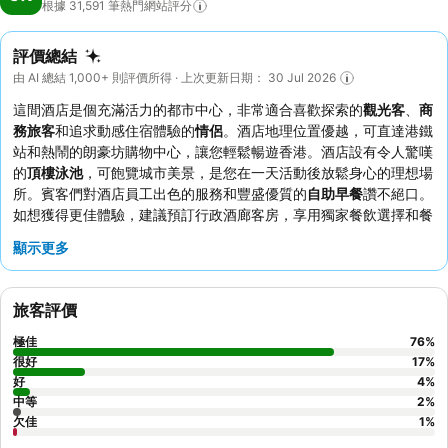
根據 31,591
筆熱門網站評分
評價總結
由 AI 總結 1,000+ 則評價所得 · 上次更新日期： 30 Jul 2026
這間酒店是個充滿活力的都市中心，非常適合喜歡探索的
觀光客
、
商
務旅客
和追求動感住宿體驗的
情侶
。酒店地理位置優越，可直達港鐵
站和熱鬧的朗豪坊購物中心，讓您輕鬆暢遊香港。酒店設有令人驚嘆
的
頂樓泳池
，可飽覽城市美景，是您在一天活動後放鬆身心的理想場
所。賓客們對酒店員工出色的服務和豐盛優質的
自助早餐
讚不絕口。
如想獲得更佳體驗，建議預訂行政酒廊客房，享用獨家餐飲選擇和餐
前飲品。
顯示更多
旅客評價
極佳
76
%
很好
17
%
好
4
%
中等
2
%
欠佳
1
%