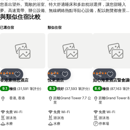
您喜出望外。寬敞的浴室、特大舒適睡床和多款枕頭選擇，讓您甜睡入
夢。高速寬帶、辦公設備、無線網絡熱點等貼心設備，配以飽覽都會景色
與類似住宿比較
的落地窗戶，使香港康得思酒店成為旅客夢寐以求的住宿選擇。 香港康
得思酒店的餐廳和酒吧各具特色，美饌佳餚薈萃。戶外酒吧The Garage
已選住宿
類似住宿
Bar讓您在漫天星光之下淺酌暢談，“Alibi – 酒吧 餐廳 聚薈”則是與好友歡
聚的理想場地。匯聚各地珍饈百味的The Place，以及呈獻精緻粵菜的米
其林星級食府明閣則帶來新的味覺享受，以美味獨特的盛宴，讓您感受味
蕾和心靈的滿足之樂。 要在旅程中保持健康活力並不容易，因此，香港
康得思酒店致力為您提供完善設施，讓您重拾活力，全情投入精彩旅程。
酒店的健身中心配備各種先進的器材，獲獎無數的「川」水療中心也有煥
發身心的療程，而位於頂層的暖水游泳池則讓您盡情暢泳。 酒店通過一
應俱全的休閒娛樂設施，致力讓您舒展身心，好好享受難忘之旅。從盛大
酒店
酒店
酒店
5 星級
4 星級
5 星級
分享
放到收藏夾
分享
放到收藏夾
分享
放到收藏
慶典到小型聚會，香港康得思酒店也樂意為您盡心策劃。不論是商務會
香港康得思酒店
悅來酒店
如心海景酒店暨會議
議、產品發布會、時裝表演還是溫馨動人的婚宴，時尚高雅的活動場地也
9.1
8.3
8.6
極佳
(
31,591 筆評分
)
很好
(
37,593 筆評分
)
極佳
(
87,163 筆
能成就精彩的活動。場地配備頂尖影音科技，也飽覽香港醉人的景緻，加
上貼心完善的配套服務，確保活動盡善盡美。
香港, 香港
距離Grand Tower 7.7 公
距離Grand Tower 8
里
里
免費 Wi-Fi
免費 Wi-Fi
免費 Wi-Fi
游泳池
游泳池
游泳池
水療
水療
停車場