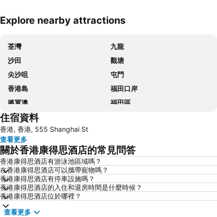
Explore nearby attractions
展開地圖
荃灣
九龍
沙田
觀塘
尖沙咀
屯門
香港島
福田口岸
將軍澳
福田區
住宿資料
Mong Kok Metro Station
香港國際機場
香港, 香港, 555 Shanghai St
南山區
東涌
查看更多
元朗
紅磡
關於香港康得思酒店的常見問答
天水圍
Wan Chai Metro Station
香港康得思酒店有游泳池區域嗎？
在香港康得思酒店可以攜帶寵物嗎？
海洋公園
深水埗區
香港康得思酒店有停車設施嗎？
黃金海岸
香港迪士尼樂園
香港康得思酒店的入住和退房時間是什麼時候？
香港康得思酒店位於哪裡？
新界
羅湖口岸
查看更多
羅湖
東門步行街