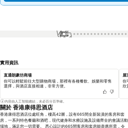
1 / 99
實用資訊
直通朗豪坊商場
屋
你可以輕鬆前往大型購物商場，那裡有各種餐飲、娛樂和零售
你
選擇，與酒店直接相連，非常方便。
欣
內容由人工智能總結，未必百分百準確。
關於 香港康得思酒店
香港康得思酒店位處旺角，樓高42層，設有665間全新裝潢的客房和套
房，一系列特色餐廳和酒吧，現代健身和水療設施及設備齊全的會議活動
場地，滿足您一切需要。 悉心設計的665間客房和套房能盡應所需，令