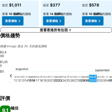
$1,011
$377
$578
低至
低至
低至
查看
10 個網站
的價格
查看
14 個網站
的價格
查看
10 個網站
的價格
查看價格
查看價格
查看價格
查看香港所有住宿
價格趨勢
根據 trivago 過去 30 天的最低價格
$2,4
08
$1,20
5
zaterdag, augustus 22
$1,861
zaterdag, augustus 15
$1,755
vrijdag, augustus 21
$1,755
vrijdag, augustus 14
$1,699
vrijdag, augustus
$1,599
augustus
donderdag, augustus 13
$1,586
zaterdag, augu
$1,586
woensdag, augustus 12
$1,551
vr
$1
dinsdag, augustus 11
$1,529
maandag, augustus 17
$1,529
dond
$1,5
woensd
$1,499
zondag, augustus 16
$1,479
dinsdag, augustus 18
$1,489
woensdag, augustus 19
$1,486
donderdag, augustus 20
$1,473
september
zondag, augustus 23
$1,360
maandag, augustus 24
$1,360
dinsdag, augustus 25
$1,360
woensdag, augustus
$1,359
donderdag, august
$1,366
dinsdag,
$1,305
zondag, augu
$1,220
maandag, a
$1,218
$0
di
wo
do
vr
za
zo
ma
di
wo
do
vr
za
zo
ma
di
wo
do
vr
za
zo
ma
di
wo
do
vr
z
11
12
13
14
15
16
17
18
19
20
21
22
23
24
25
26
27
28
29
30
31
01
02
03
04
0
評價
極佳
9.1