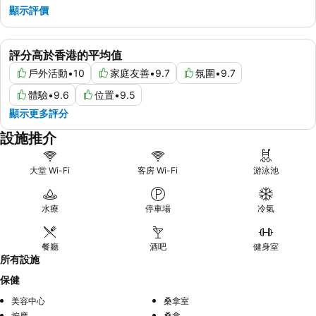
顯示評價
評分高於香港的平均值
戶外活動
•
10
家庭友善
•
9.7
氛圍
•
9.7
體驗
•
9.6
位置
•
9.5
顯示更多評分
設施推介
大堂 Wi-Fi
客房 Wi-Fi
游泳池
水療
停車場
冷氣
餐廳
酒吧
健身室
所有設施
保健
美容中心
桑拿室
按摩
桑拿