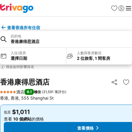
收藏夾
登入
選
查看香港所有住宿
目的地
香港康得思酒店
入住/退房
人數與客房數目
選擇日期
2 位旅客, 1 間客房
佣金如何影響排名
香港康得思酒店
分享
放
酒店
9.1
極佳
(
31,591 筆評分
)
5 星級
香港, 香港, 555 Shanghai St
$1,011
$1,011
低至
低至
查看
10 個網站
的價格
查看
10 個網站
的價格
查看價格
查看價格