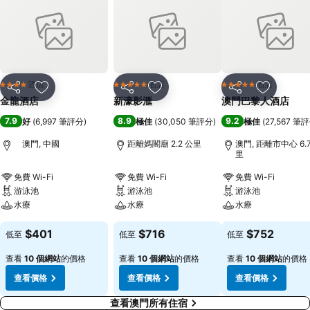
酒店
酒店
酒店
4 星級
5 星級
5 星級
分享
放到收藏夾
分享
放到收藏夾
分享
放到收藏
金龍酒店
新濠影滙
澳門巴黎人酒店
7.9
8.9
9.2
好
(
6,997 筆評分
)
極佳
(
30,050 筆評分
)
極佳
(
27,567 筆
澳門, 中國
距離媽閣廟 2.2 公里
澳門, 距離市中心 6.
里
免費 Wi-Fi
免費 Wi-Fi
免費 Wi-Fi
游泳池
游泳池
游泳池
水療
水療
水療
$401
$716
$752
低至
低至
低至
查看
10 個網站
的價格
查看
10 個網站
的價格
查看
10 個網站
的價格
查看價格
查看價格
查看價格
查看澳門所有住宿