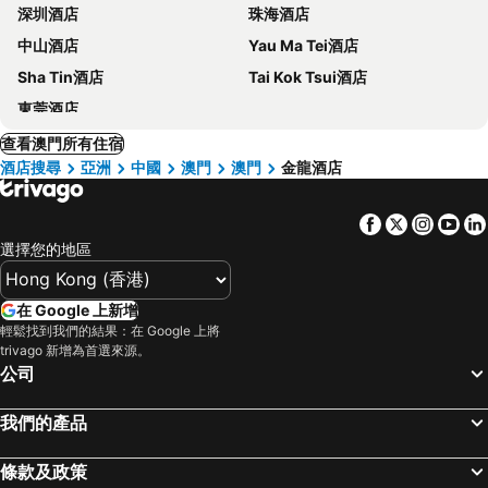
深圳酒店
珠海酒店
中山酒店
Yau Ma Tei酒店
Sha Tin酒店
Tai Kok Tsui酒店
東莞酒店
查看澳門所有住宿
酒店搜尋
亞洲
中國
澳門
澳門
金龍酒店
Facebook
Twitter
Insta
Yo
選擇您的地區
在 Google 上新增
輕鬆找到我們的結果：在 Google 上將
trivago 新增為首選來源。
公司
我們的產品
條款及政策