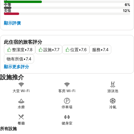
中等
6
%
欠佳
12
%
顯示評價
此住宿的旅客評分
整潔度
•
7.8
設施
•
7.7
位置
•
7.6
服務
•
7.4
物有所值
•
7.4
顯示更多評分
設施推介
大堂 Wi-Fi
客房 Wi-Fi
游泳池
水療
停車場
冷氣
餐廳
健身室
所有設施