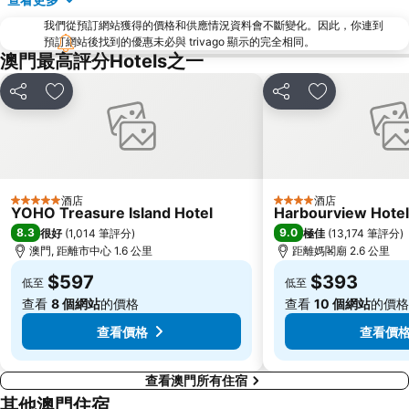
金灣區
九洲港
我們從預訂網站獲得的價格和供應情況資料會不斷變化。因此，你連到
議事廳前地
大嶼山
預訂網站後找到的優惠未必與 trivago 顯示的完全相同。
珠海景山公園
澳門國際機場
澳門最高評分Hotels之一
金蓮花廣場
Zhuhai xiangzhou coach station
分享
放到收藏夾
分享
放到收藏夾
Tai O
Chimelong International Ocean Tourist Resort
媽閣廟
Tung Chung Metro Station
CityGate Outlet
主教山聖堂
圓明新園
總統娛樂場
酒店
酒店
5 星級
4 星級
YOHO Treasure Island Hotel
Harbourview Hote
井岸
Asia World Expo Center
8.3
9.0
很好
(
1,014 筆評分
)
極佳
(
13,174 筆評分
)
珠海美人魚雕像
Casino Babylon
澳門, 距離市中心 1.6 公里
距離媽閣廟 2.6 公里
大炮臺
Zhuhai Sandie Waterfalls
$597
$393
低至
低至
The Third Affiliated Hospital Sun YatSen University
Sun Yat-sen University
查看
8 個網站
的價格
查看
10 個網站
的價格
Flora Gardens
International Youth Dance Festival
查看價格
查看價
查看澳門所有住宿
其他澳門住宿