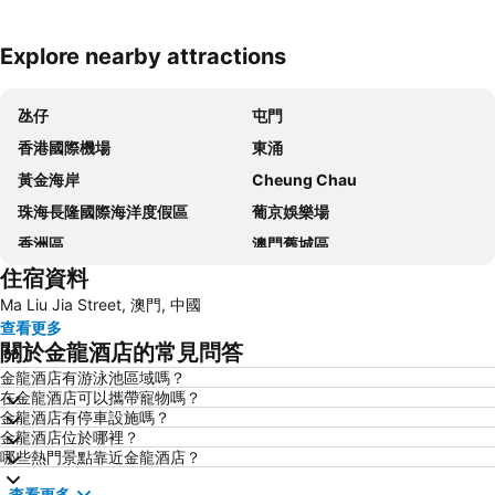
Explore nearby attractions
展開地圖
氹仔
屯門
香港國際機場
東涌
黃金海岸
Cheung Chau
珠海長隆國際海洋度假區
葡京娛樂場
香洲區
澳門舊城區
住宿資料
珠海拱北汽車客運站
水舞間
Ma Liu Jia Street, 澳門, 中國
大三巴牌坊
澳門漁人碼頭
查看更多
香港屯門
情侣路
關於金龍酒店的常見問答
珠海灣仔碼頭
新馬路
金龍酒店有游泳池區域嗎？
在金龍酒店可以攜帶寵物嗎？
Gongkoubeian
澳門外港客運碼頭
金龍酒店有停車設施嗎？
澳門格蘭披治大賽車
澳門旅遊塔
金龍酒店位於哪裡？
哪些熱門景點靠近金龍酒店？
斗門區
珠海金灣機場
查看更多