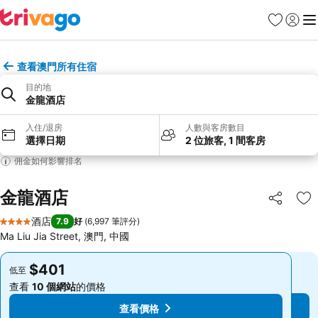
收藏夾
登入
選
查看澳門所有住宿
目的地
金龍酒店
入住/退房
人數與客房數目
選擇日期
2 位旅客, 1 間客房
佣金如何影響排名
金龍酒店
分享
放
酒店
7.9
好
(
6,997 筆評分
)
4 星級
Ma Liu Jia Street, 澳門, 中國
$401
$401
低至
低至
查看
10 個網站
的價格
查看
10 個網站
的價格
查看價格
查看價格