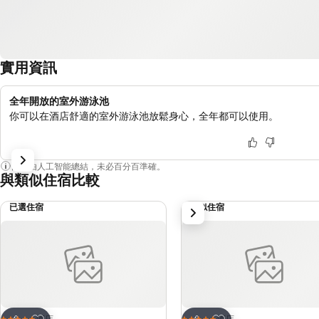
實用資訊
全年開放的室外游泳池
你可以在酒店舒適的室外游泳池放鬆身心，全年都可以使用。
內容由人工智能總結，未必百分百準確。
與類似住宿比較
已選住宿
類似住宿
下一步
放到收藏夾
放到收藏夾
酒店
酒店