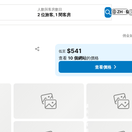
人數與客房數目
ZH · $
2 位旅客, 1 間客房
佣金
放到收藏夾
$541
低至
分享
查看
10 個網站
的價格
查看價格