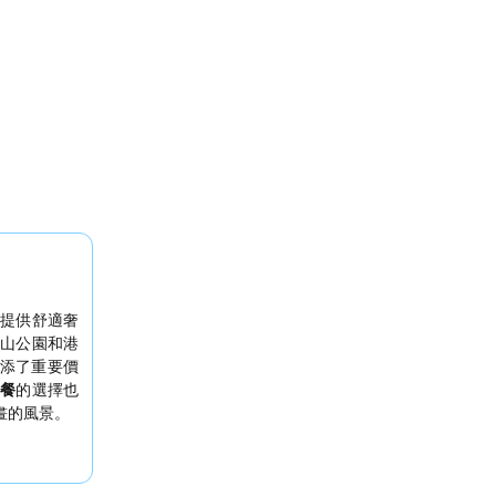
提供舒適奢
山公園和港
添了重要價
早餐
的選擇也
畫的風景。