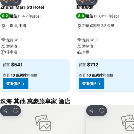
5 星級
5 星級
分享
分享
Zhuhai Marriott Hotel
新濠影滙
9.2
8.9
極佳
(
1,977 筆評分
)
極佳
(
30,050 筆評分
)
珠海, 中國
距離媽閣廟 2.2 公里
免費 Wi-Fi
免費 Wi-Fi
游泳池
游泳池
停車場
水療
$541
$712
低至
低至
查看
10 個網站
的價格
查看
10 個網站
的價格
查看價格
查看價格
珠海 其他 萬豪旅享家 酒店
放到收藏夾
放到收藏夾
分享
分享