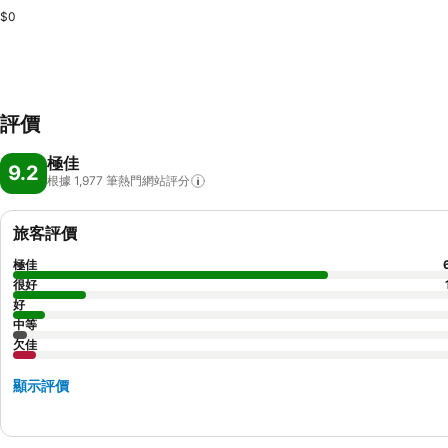
$0
評價
極佳
9.2
根據 1,977
筆熱門網站評分
旅客評價
極佳
很好
好
中等
欠佳
顯示評價