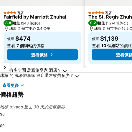
酒店
酒店
4 星級
5 星級
Fairfield by Marriott Zhuhai
The St. Regis Zhuh
8.8
9.2
極佳
(
243 筆評分
)
極佳
(
1,274 筆評分
)
珠海, 距離市中心 3.4 公里
珠海, 距離市中心 12.2 
$474
$1,139
低至
低至
查看
7 個網站
的價格
查看
10 個網站
的價格
查看價格
查看價
關於珠海的常見問答
珠海 有多少間 萬豪旅享家 酒店？
珠海 的 萬豪旅享家 酒店通常收費多少？
查看更多
價格趨勢
根據 trivago 過去 30 天的最低價格
$0
$0