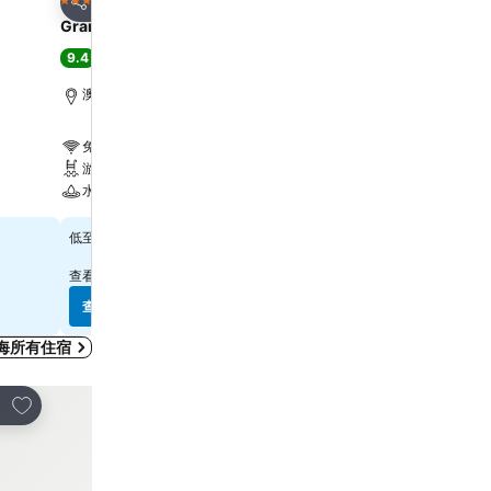
5 星級
5 星級
分享
分享
Grand Lisboa Palace Macau
YOHO Treasure Island H
9.4
8.3
極佳
(
5,994 筆評分
)
很好
(
1,014 筆評分
)
澳門, 距離市中心 7.0 公里
澳門, 距離市中心 1.6 公里
免費 Wi-Fi
免費 Wi-Fi
游泳池
游泳池
水療
水療
$796
$597
低至
低至
查看
10 個網站
的價格
查看
8 個網站
的價格
查看價格
查看價格
海所有住宿
放到收藏夾
放到收藏夾
享
分享