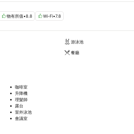
物有所值
•
8.8
Wi-Fi
•
7.8
游泳池
餐廳
咖啡室
升降機
理髮師
露台
室外泳池
會議室