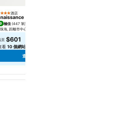
酒店
酒店
星級
4 星級
naissance Zhuhai Hotel
Courtyard by Marriott 
9
9.2
極佳
(
447 筆評分
)
極佳
(
58 筆評分
)
珠海, 距離市中心 0.0 公里
珠海, 距離市中心 12.3 公里
$601
$500
低至
低至
查看
10 個網站
的價格
查看
7 個網站
的價格
查看價格
查看價格