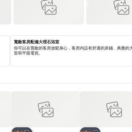
寬敞客房配備大理石浴室
你可以在寬敞的客房放鬆身心，客房內設有舒適的床鋪、典雅的
室和平面電視。
放到收藏夾
放到收藏夾
酒店
酒店