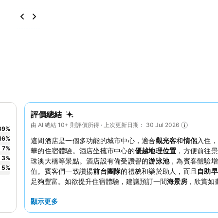
評價總結
由 AI 總結 10+ 則評價所得 · 上次更新日期： 30 Jul 2026
69
%
16
%
這間酒店是一個多功能的城市中心，適合
觀光客
和
情侶
入住，
7
%
華的住宿體驗。酒店坐擁市中心的
優越地理位置
，方便前往景
3
%
珠澳大橋等景點。酒店設有備受讚譽的
游泳池
，為賓客體驗增
5
%
值。賓客們一致讚揚
前台團隊
的禮貌和樂於助人，而且
自助
足夠豐富。如欲提升住宿體驗，建議預訂一間
海景房
，欣賞如
顯示更多