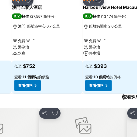
5 星級
4 星級
分享
分享
澳門巴黎人酒店
Harbourview Hotel Macau
9.2
9.0
極佳
(
27,567 筆評分
)
極佳
(
13,174 筆評分
)
澳門, 距離市中心 6.7 公里
距離媽閣廟 2.6 公里
免費 Wi-Fi
免費 Wi-Fi
游泳池
游泳池
水療
停車場
$752
$393
低至
低至
查看
11 個網站
的價格
查看
10 個網站
的價格
查看價格
查看價格
查看珠
放到收藏夾
分享
分