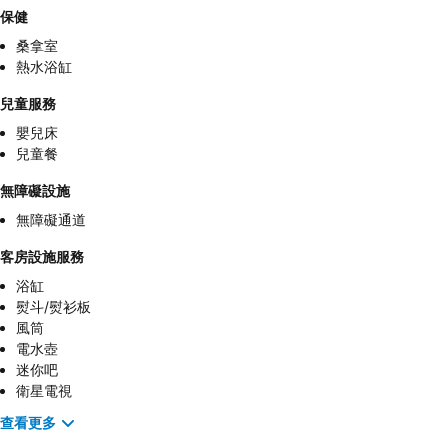
保健
桑拿室
熱水浴缸
兒童服務
嬰兒床
兒童餐
無障礙設施
無障礙通道
客房設施服務
浴缸
熨斗/熨衫板
風筒
電水壺
迷你吧
衛星電視
查看更多