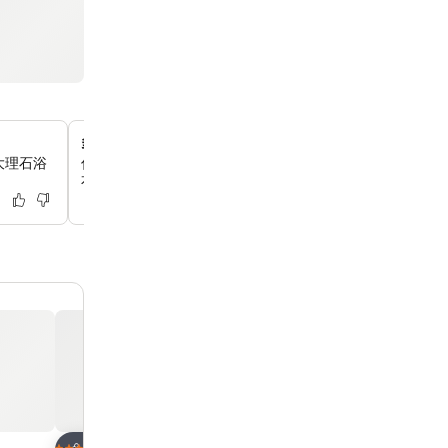
多元化的餐飲體驗
大理石浴
你可以在萬豪中餐廳品嚐正宗粵菜，在城市小館享用國際自
本餐廳品嚐新鮮壽司。
放到收藏夾
放到收藏夾
酒店
酒店