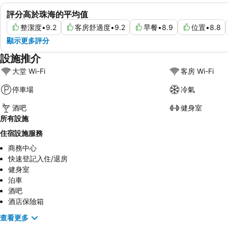
評分高於珠海的平均值
整潔度
•
9.2
客房舒適度
•
9.2
早餐
•
8.9
位置
•
8.8
顯示更多評分
設施推介
大堂 Wi-Fi
客房 Wi-Fi
停車場
冷氣
酒吧
健身室
所有設施
住宿設施服務
商務中心
快速登記入住/退房
健身室
泊車
酒吧
酒店保險箱
查看更多