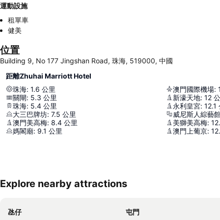
運動設施
租單車
健美
位置
Building 9, No 177 Jingshan Road, 珠海, 519000, 中國
距離Zhuhai Marriott Hotel
珠海
:
1.6
公里
澳門國際機場
:
關閘
:
5.3
公里
新濠天地
:
12
珠海
:
5.4
公里
永利皇宮
:
12.1
大三巴牌坊
:
7.5
公里
威尼斯人綜藝
澳門美高梅
:
8.4
公里
美獅美高梅
:
12
媽閣廟
:
9.1
公里
澳門上葡京
:
12
Explore nearby attractions
氹仔
屯門