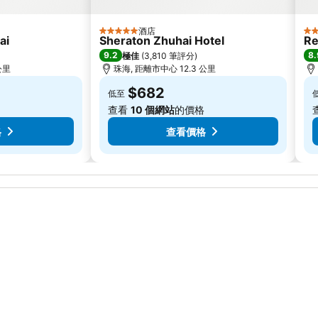
酒店
5 星級
5 
ai
Sheraton Zhuhai Hotel
Re
9.2
8.
極佳
(
3,810 筆評分
)
公里
珠海, 距離市中心 12.3 公里
$682
低至
查看
10 個網站
的價格
格
查看價格