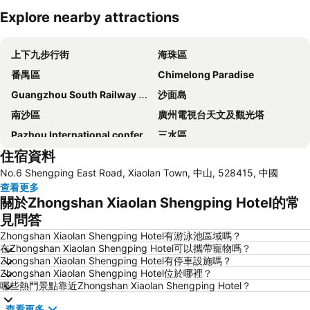
Explore nearby attractions
展開地圖
上下九步行街
海珠區
番禺區
Chimelong Paradise
Guangzhou South Railway Station
沙面島
南沙區
廣州電視台天文及觀光塔
Pazhou International conference and exhibition center
三水區
住宿資料
廣州大劇院
Haizhu District
No.6 Shengping East Road, Xiaolan Town, 中山, 528415, 中國
Nanhai District
The Third Affiliated Hospital Sun YatSen University
查看更多
Sun Yat-sen University
關於Zhongshan Xiaolan Shengping Hotel的常
見問答
Zhongshan Xiaolan Shengping Hotel有游泳池區域嗎？
在Zhongshan Xiaolan Shengping Hotel可以攜帶寵物嗎？
Zhongshan Xiaolan Shengping Hotel有停車設施嗎？
Zhongshan Xiaolan Shengping Hotel位於哪裡？
哪些熱門景點靠近Zhongshan Xiaolan Shengping Hotel？
查看更多