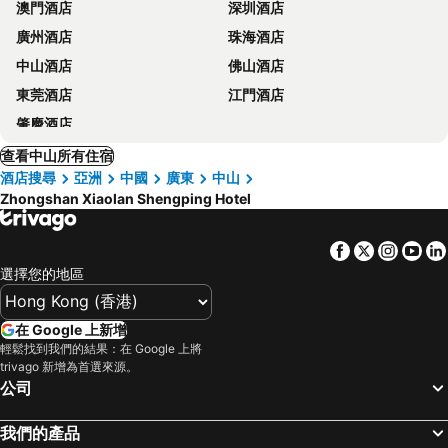
澳門酒店
深圳酒店
廣州酒店
珠海酒店
中山酒店
佛山酒店
東莞酒店
江門酒店
肇慶酒店
查看中山所有住宿
酒店搜尋
亞洲
中國
廣東
中山
Zhongshan Xiaolan Shengping Hotel
Facebook
Twitter
Insta
Yo
選擇您的地區
在 Google 上新增
輕鬆找到我們的結果：在 Google 上將
trivago 新增為首選來源。
公司
我們的產品