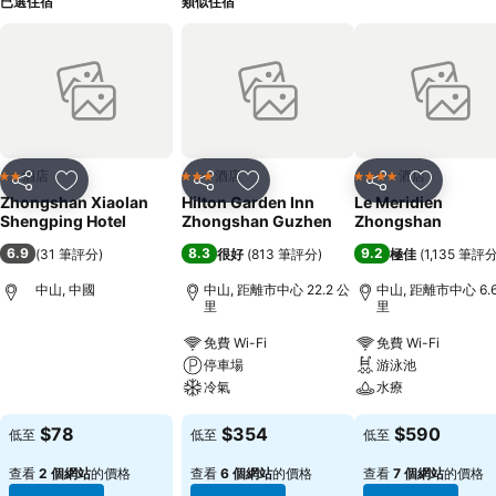
已選住宿
類似住宿
酒店
酒店
酒店
2 星級
3 星級
4 星級
分享
放到收藏夾
分享
放到收藏夾
分享
放到收藏
Zhongshan Xiaolan
Hilton Garden Inn
Le Meridien
Shengping Hotel
Zhongshan Guzhen
Zhongshan
6.9
8.3
9.2
(
31 筆評分
)
很好
(
813 筆評分
)
極佳
(
1,135 筆評
中山, 中國
中山, 距離市中心 22.2 公
中山, 距離市中心 6.
里
里
免費 Wi-Fi
免費 Wi-Fi
停車場
游泳池
冷氣
水療
$78
$354
$590
低至
低至
低至
查看
2 個網站
的價格
查看
6 個網站
的價格
查看
7 個網站
的價格