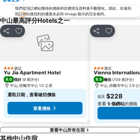
我們從預訂網站獲得的價格和供應情況資料會不斷變化。因此，你連到
預訂網站後找到的優惠未必與 trivago 顯示的完全相同。
中山最高評分Hotels之一
分享
放到收藏夾
分享
放到收藏夾
酒店
酒店
3 星級
3 星級
Yu Jia Apartment Hotel
Vienna Internatio
8.0
8.5
很好
(
9 筆評分
)
極佳
(
709 筆評分
)
中山, 距離市中心 1.0 公里
中山, 距離市中心 2.9 
選取日期，查看確切價格
$228
低至
查看
5 個網站
的價格
查看價格
查看中山所有住宿
其他中山住宿