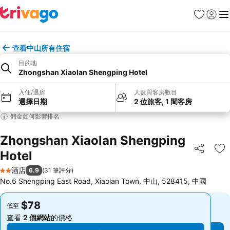
收藏夾
登入
選
查看中山所有住宿
目的地
Zhongshan Xiaolan Shengping Hotel
入住/退房
人數與客房數目
選擇日期
2 位旅客, 1 間客房
佣金如何影響排名
Zhongshan Xiaolan Shengping
Hotel
分享
放
酒店
6.9
(
31 筆評分
)
2 星級
No.6 Shengping East Road, Xiaolan Town, 中山, 528415, 中國
$78
$78
低至
低至
查看
2 個網站
的價格
查看
2 個網站
的價格