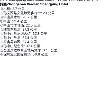
距離Zhongshan Xiaolan Shengping Hotel
小榄
:
2.7
公里
孙文西路文化旅游步行街
:
20
公里
中山美术馆
:
20.2
公里
中山
:
22.4
公里
中山市体育场
:
22.5
公里
陆皓东故居
:
37.3
公里
孙中山故居纪念馆
:
37.3
公里
孙中山故居
:
37.4
公里
家禽养殖区
:
37.4
公里
孙中山纪念馆
:
37.4
公里
全国廉政教育基地展览厅
:
37.5
公里
深圳宝安国际机场
:
56.8
公里