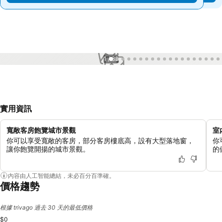
1 / 88
實用資訊
寬敞客房飽覽城市景觀
室
你可以享受寬敞的客房，部分客房樓底高，設有大型落地窗，
你
讓你飽覽開揚的城市景觀。
的
內容由人工智能總結，未必百分百準確。
價格趨勢
根據 trivago 過去 30 天的最低價格
$0