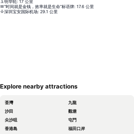
明华轮
:
17
公里
“时间就是金钱，效率就是生命”标语牌
:
17.6
公里
深圳宝安国际机场
:
29.1
公里
Explore nearby attractions
展開地圖
荃灣
九龍
沙田
觀塘
尖沙咀
屯門
香港島
福田口岸