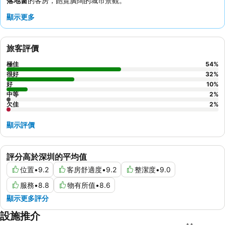
落地窗
的客房，飽覽廣闊的城市景觀。
顯示更多
旅客評價
極佳
54
%
很好
32
%
好
10
%
中等
2
%
欠佳
2
%
顯示評價
評分高於深圳的平均值
位置
•
9.2
客房舒適度
•
9.2
整潔度
•
9.0
服務
•
8.8
物有所值
•
8.6
顯示更多評分
設施推介