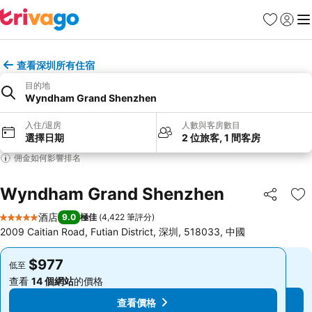
收藏夾
登入
選
查看深圳所有住宿
目的地
Wyndham Grand Shenzhen
入住/退房
人數與客房數目
選擇日期
2 位旅客, 1 間客房
佣金如何影響排名
Wyndham Grand Shenzhen
分享
放
酒店
9.0
極佳
(
4,422 筆評分
)
5 星級
2009 Caitian Road, Futian District, 深圳, 518033, 中國
$977
$977
低至
低至
查看
14 個網站
的價格
查看
14 個網站
的價格
查看價格
查看價格