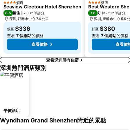
酒店
酒店
4 星級
4 星級
Seaview Gleetour Hotel Shenzhen
Best Western Shen
深圳站
深圳野生動物園
8.5
7.8
極佳
(
12,032 筆評分
)
好
(
32,512 筆評分
)
大梅沙海濱公園
皇崗口岸
深圳, 距離市中心 7.6 公里
深圳, 距離市中心 5.6 
鹽田區
長洲
$336
$380
低至
低至
Lamma Island
香港屯門
查看
7 個網站
的價格
查看
7 個網站
的價格
Tin Hau Metro Station
九龍塘
查看價格
查看價
查看深圳所有住宿
深圳熱門酒店類別
平價酒店
Wyndham Grand Shenzhen附近的景點