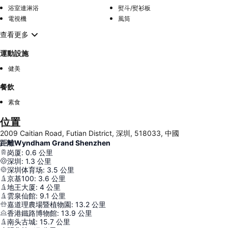
浴室連淋浴
熨斗/熨衫板
電視機
風筒
查看更多
運動設施
健美
餐飲
素食
位置
2009 Caitian Road, Futian District, 深圳, 518033, 中國
距離Wyndham Grand Shenzhen
岗厦
:
0.6
公里
深圳
:
1.3
公里
深圳体育场
:
3.5
公里
京基100
:
3.6
公里
地王大厦
:
4
公里
雲泉仙館
:
9.1
公里
嘉道理農場暨植物園
:
13.2
公里
香港鐵路博物館
:
13.9
公里
南头古城
:
15.7
公里