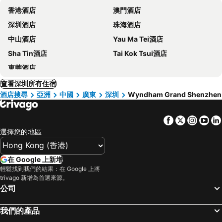
香港酒店
澳門酒店
深圳酒店
珠海酒店
中山酒店
Yau Ma Tei酒店
Sha Tin酒店
Tai Kok Tsui酒店
東莞酒店
查看深圳所有住宿
酒店搜尋
亞洲
中國
廣東
深圳
Wyndham Grand Shenzhen
Facebook
Twitter
Insta
Yo
選擇您的地區
在 Google 上新增
輕鬆找到我們的結果：在 Google 上將
trivago 新增為首選來源。
公司
我們的產品