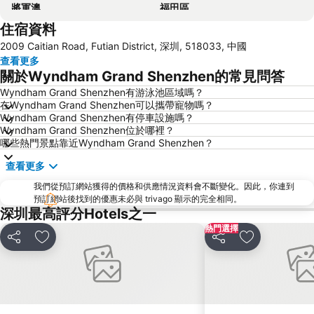
將軍澳
福田區
住宿資料
Mong Kok Metro Station
香港國際機場
2009 Caitian Road, Futian District, 深圳, 518033, 中國
南山區
東涌
查看更多
元朗
紅磡
關於Wyndham Grand Shenzhen的常見問答
天水圍
Wan Chai Metro Station
Wyndham Grand Shenzhen有游泳池區域嗎？
在Wyndham Grand Shenzhen可以攜帶寵物嗎？
海洋公園
深水埗區
Wyndham Grand Shenzhen有停車設施嗎？
黃金海岸
香港迪士尼樂園
Wyndham Grand Shenzhen位於哪裡？
哪些熱門景點靠近Wyndham Grand Shenzhen？
新界
羅湖口岸
查看更多
羅湖
東門步行街
我們從預訂網站獲得的價格和供應情況資料會不斷變化。因此，你連到
North Point Metro Station
中環
預訂網站後找到的優惠未必與 trivago 顯示的完全相同。
Cheung Chau
羅湖口岸
深圳最高評分Hotels之一
熱門選擇
Sheung Wan Metro Station
Tsing Yi Metro Station
分享
放到收藏夾
分享
放到收藏夾
寶安區
深圳寶安國際機場
九龍城
朗豪坊
Causeway Bay Metro Station
世界之窗
東九龍
龍崗區