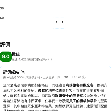
$0
$0
評價
極佳
9.0
根據 4,422
筆熱門網站評分
評價總結
由 AI 總結 500+ 則評價所得 · 上次更新日期： 30 Jul 2026
這間酒店是個多功能都市樞紐，同樣適合
商務旅客
和
觀光客
，提供充
滿活力又便利的住宿。
優越的地理位置
讓住客可直接前往崗廈地鐵
站，輕鬆探索周邊地區。酒店設有
設備齊全的健身室
和游泳池，但住
客請注意泳池有泳帽要求。住客們一致讚揚
員工的禮貌
和早餐的豐富
選擇，其中包括眾多亞洲特色菜。如想獲得更佳體驗，建議預訂配備