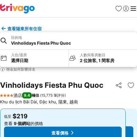
收藏夾
登入
選
查看陽東所有住宿
目的地
Vinholidays Fiesta Phu Quoc
入住/退房
人數與客房數目
選擇日期
2 位旅客, 1 間客房
佣金如何影響排名
Vinholidays Fiesta Phu Quoc
分享
放
酒店
9.4
極佳
(
15,775 筆評分
)
4 星級
Khu du lịch Bãi Dài, Đặc khu, 陽東, 越南
$219
$219
低至
低至
查看
9 個網站
的價格
查看
9 個網站
的價格
查看價格
查看價格