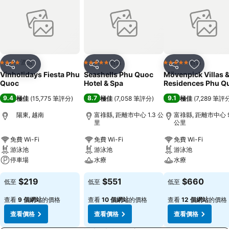
酒店
酒店
酒店
4 星級
5 星級
5 星級
分享
放到收藏夾
分享
放到收藏夾
分享
放到收藏
Vinholidays Fiesta Phu
Seashells Phu Quoc
Mövenpick Villas 
Quoc
Hotel & Spa
Residences Phu Q
9.4
8.7
9.1
極佳
(
15,775 筆評分
)
極佳
(
7,058 筆評分
)
極佳
(
7,289 筆評
陽東, 越南
富祿縣, 距離市中心 1.3 公
富祿縣, 距離市中心 9
里
公里
免費 Wi-Fi
免費 Wi-Fi
免費 Wi-Fi
游泳池
游泳池
游泳池
停車場
水療
水療
$219
$551
$660
低至
低至
低至
查看
9 個網站
的價格
查看
10 個網站
的價格
查看
12 個網站
的價格
查看價格
查看價格
查看價格