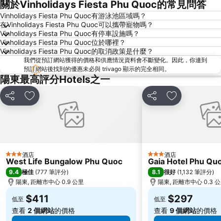
關於Vinholidays Fiesta Phu Quoc的常見問答
Vinholidays Fiesta Phu Quoc有游泳池區域嗎？
在Vinholidays Fiesta Phu Quoc可以攜帶寵物嗎？
Vinholidays Fiesta Phu Quoc有停車設施嗎？
Vinholidays Fiesta Phu Quoc位於哪裡？
Vinholidays Fiesta Phu Quoc的取消政策是什麼？
我們從預訂網站獲得的價格和供應情況資料會不斷變化。因此，你連到
預訂網站後找到的優惠未必與 trivago 顯示的完全相同。
陽東最高評分Hotels之一
分享
放到收藏夾
分享
放到收藏夾
酒店
酒店
3 星級
3 星級
West Life Bungalow Phu Quoc
Gaia Hotel Phu Qu
9.4
8.1
極佳
(
777 筆評分
)
很好
(
1,132 筆評分
)
陽東, 距離市中心 0.9 公里
陽東, 距離市中心 0.3 
$411
$297
低至
低至
查看
2 個網站
的價格
查看
9 個網站
的價格