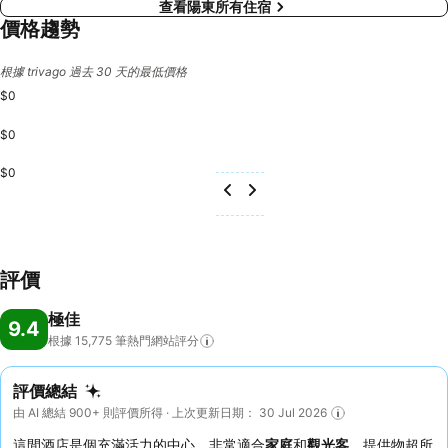
查看陽東所有住宿
價格趨勢
根據 trivago 過去 30 天的最低價格
$0
$0
$0
評價
極佳
9.4
根據 15,775
筆熱門網站評分
評價總結
由 AI 總結 900+ 則評價所得 · 上次更新日期： 30 Jul 2026
這間酒店是個充滿活力的中心，非常適合
家庭
和
觀光客
，提供物超所