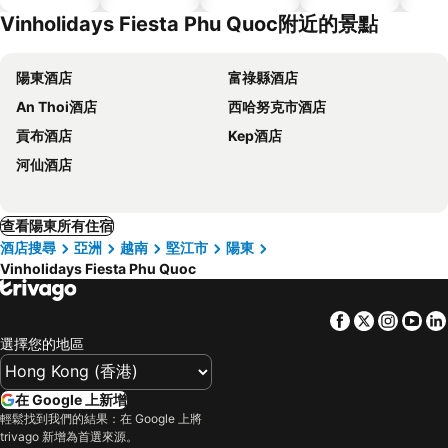
Vinholidays Fiesta Phu Quoc附近的景點
陽東酒店
富祿縣酒店
An Thoi酒店
西哈努克市酒店
貢布酒店
Kep酒店
河仙酒店
查看陽東所有住宿
酒店搜尋
亞洲
越南
堅江市
陽東
Vinholidays Fiesta Phu Quoc
Facebook
Twitter
Insta
Yo
選擇您的地區
在 Google 上新增
輕鬆找到我們的結果：在 Google 上將
trivago 新增為首選來源。