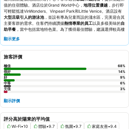
值的住宿體驗。酒店位於Grand World中心，
地理位置優越
，步行即
可輕鬆抵達VinWonders、Vinpearl Park和Little Venice。酒店設有
大型且吸引人的游泳池
，並設有專為兒童而設的淺水區，完美迎合其
主要客群的需求。住客們持續讚揚
熱情專業的員工
以及多樣美味的
自
助早餐
，當中包括當地特色菜。為了獲得最佳體驗，建議選擇較高樓
層的客房，以欣賞壯觀的
Grand World夜市煙花
。
顯示更多
旅客評價
極佳
68
%
很好
14
%
好
9
%
中等
6
%
欠佳
3
%
顯示評價
評分高於陽東的平均值
Wi-Fi
•
10
體驗
•
9.7
氛圍
•
9.7
家庭友善
•
9.4