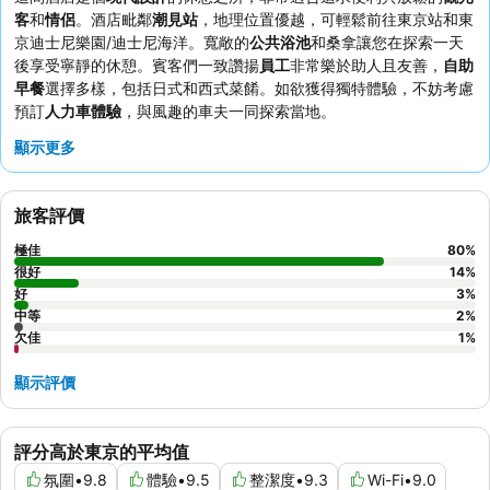
客
和
情侶
。酒店毗鄰
潮見站
，地理位置優越，可輕鬆前往東京站和東
京迪士尼樂園/迪士尼海洋。寬敞的
公共浴池
和桑拿讓您在探索一天
後享受寧靜的休憩。賓客們一致讚揚
員工
非常樂於助人且友善，
自助
早餐
選擇多樣，包括日式和西式菜餚。如欲獲得獨特體驗，不妨考慮
預訂
人力車體驗
，與風趣的車夫一同探索當地。
顯示更多
旅客評價
極佳
80
%
很好
14
%
好
3
%
中等
2
%
欠佳
1
%
顯示評價
評分高於東京的平均值
氛圍
•
9.8
體驗
•
9.5
整潔度
•
9.3
Wi-Fi
•
9.0