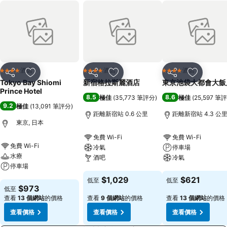
酒店
酒店
酒店
4 星級
4 星級
4 星級
分享
放到收藏夾
分享
放到收藏夾
分享
放到收藏
Tokyo Bay Shiomi
新宿格拉斯麗酒店
東京池袋大都會大飯
Prince Hotel
8.5
8.6
極佳
(
35,773 筆評分
)
極佳
(
25,597 筆
9.2
極佳
(
13,091 筆評分
)
距離新宿站 0.6 公里
距離新宿站 4.3 公
東京, 日本
免費 Wi-Fi
免費 Wi-Fi
免費 Wi-Fi
冷氣
停車場
水療
酒吧
冷氣
停車場
查看價格
查看價格
$1,029
$621
低至
低至
查看價格
$973
低至
查看
13 個網站
的價格
查看
9 個網站
的價格
查看
13 個網站
的價格
查看價格
查看價格
查看價格