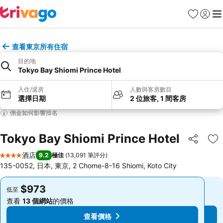
收藏夾
登入
選
查看東京所有住宿
目的地
Tokyo Bay Shiomi Prince Hotel
入住/退房
人數與客房數目
選擇日期
2 位旅客, 1 間客房
佣金如何影響排名
Tokyo Bay Shiomi Prince Hotel
分享
放
酒店
9.2
極佳
(
13,091 筆評分
)
4 星級
135-0052, 日本, 東京, 2 Chome-8-16 Shiomi, Koto City
$973
$973
低至
低至
查看
13 個網站
的價格
查看
13 個網站
的價格
查看價格
查看價格