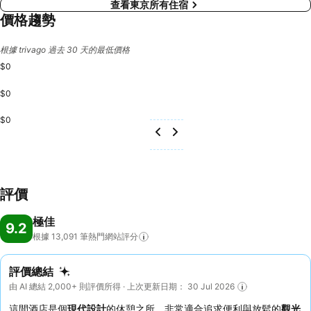
查看東京所有住宿
價格趨勢
根據 trivago 過去 30 天的最低價格
$0
$0
$0
評價
極佳
9.2
根據 13,091
筆熱門網站評分
評價總結
由 AI 總結 2,000+ 則評價所得 · 上次更新日期： 30 Jul 2026
這間酒店是個
現代設計
的休憩之所，非常適合追求便利與放鬆的
觀光