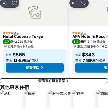
Nippori Station
太陽城
分享
放到收藏夾
分享
放到收藏夾
Tachikawa Station
Gotanda Station
赤羽站
Omiya Station
Ginza Metro Station
東京晴空塔
Ikebukuro Metro Station
惠比壽站
酒店
酒店
4 星級
3 星級
水道橋站
Shinjuku-gyoemmae Metro Station
Hotel Cadenza Tokyo
APA Hotel & Reso
7.7
8.2
好
(
2,028 筆評分
)
很好
(
21,149 筆評分
)
Shinagawa
Hamamatsucho station
距離新宿站 9.4 公里
東京, 距離市中心 4.6 
Ofuna Station
Nishi-Kasai Metro Station
$565
$343
低至
低至
Fujisawa Station
Shimbashi Metro Station
查看
12 個網站
的價格
查看
7 個網站
的價格
Chiba Station
Toyosu Station
查看價格
查
查看東京所有住宿
其他東京住宿