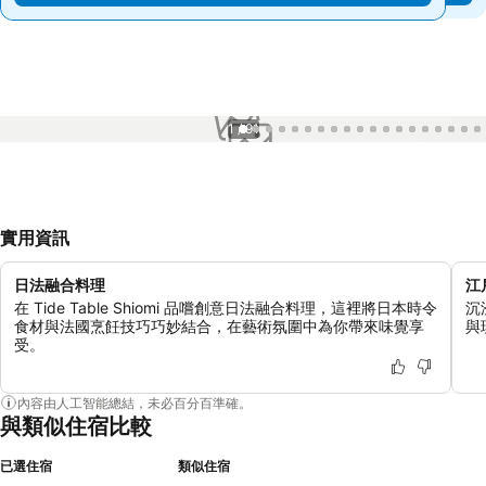
1 / 91
實用資訊
日法融合料理
江
在 Tide Table Shiomi 品嚐創意日法融合料理，這裡將日本時令
沉
食材與法國烹飪技巧巧妙結合，在藝術氛圍中為你帶來味覺享
與
受。
內容由人工智能總結，未必百分百準確。
與類似住宿比較
已選住宿
類似住宿