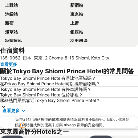
上野站
新宿站
池袋站
東京站
新宿
上野
淺草站
銀座站
秋葉原站
羽田機場
住宿資料
品川站
澀谷站
135-0052, 日本, 東京, 2 Chome-8-16 Shiomi, Koto City
錦系釘站
橫濱車站
查看更多
東京迪士尼
新橋站
關於Tokyo Bay Shiomi Prince Hotel的常見問答
日本橋站
Shibuya
Tokyo Bay Shiomi Prince Hotel有游泳池區域嗎？
在Tokyo Bay Shiomi Prince Hotel可以攜帶寵物嗎？
Haneda Airport International Terminal Station
淺草寺
Tokyo Bay Shiomi Prince Hotel有停車設施嗎？
赤坂站
東京巨蛋城
Tokyo Bay Shiomi Prince Hotel位於哪裡？
哪些熱門景點靠近Tokyo Bay Shiomi Prince Hotel？
六本木車站
原宿站
查看更多
羽田機場 東京國際機場
幕張展覽館
我們從預訂網站獲得的價格和供應情況資料會不斷變化。因此，你連到
築地魚市場
御台場 (台場)
預訂網站後找到的優惠未必與 trivago 顯示的完全相同。
Kawasaki Station
東京迪士尼海洋
東京最高評分Hotels之一