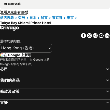
禦殿場酒店
查看東京所有住宿
酒店搜尋
亞洲
日本
關東
東京都
東京
Tokyo Bay Shiomi Prince Hotel
Facebook
Twitter
Insta
Yo
選擇您的地區
在 Google 上新增
輕鬆找到我們的結果：在 Google 上將
trivago 新增為首選來源。
公司
我們的產品
條款及政策
支援