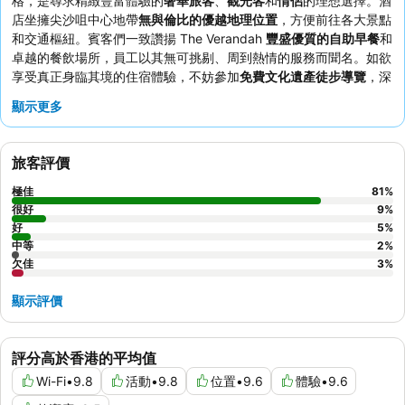
格，是尋求精緻豐富體驗的
奢華旅客
、
觀光客
和
情侶
的理想選擇。酒
店坐擁尖沙咀中心地帶
無與倫比的優越地理位置
，方便前往各大景點
和交通樞紐。賓客們一致讚揚 The Verandah
豐盛優質的自助早餐
和
卓越的餐飲場所，員工以其無可挑剔、周到熱情的服務而聞名。如欲
享受真正身臨其境的住宿體驗，不妨參加
免費文化遺產徒步導覽
，深
入了解該區豐富的歷史。
顯示更多
旅客評價
極佳
81
%
很好
9
%
好
5
%
中等
2
%
欠佳
3
%
顯示評價
評分高於香港的平均值
Wi-Fi
•
9.8
活動
•
9.8
位置
•
9.6
體驗
•
9.6