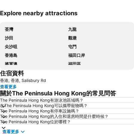
Explore nearby attractions
展開地圖
荃灣
九龍
沙田
觀塘
尖沙咀
屯門
香港島
福田口岸
將軍澳
福田區
住宿資料
Mong Kok Metro Station
香港國際機場
香港, 香港, Salisbury Rd
南山區
東涌
查看更多
元朗
紅磡
關於The Peninsula Hong Kong的常見問答
天水圍
Wan Chai Metro Station
The Peninsula Hong Kong有游泳池區域嗎？
在The Peninsula Hong Kong可以攜帶寵物嗎？
海洋公園
深水埗區
The Peninsula Hong Kong有停車設施嗎？
黃金海岸
香港迪士尼樂園
The Peninsula Hong Kong的入住和退房時間是什麼時候？
The Peninsula Hong Kong位於哪裡？
新界
羅湖口岸
查看更多
羅湖
東門步行街