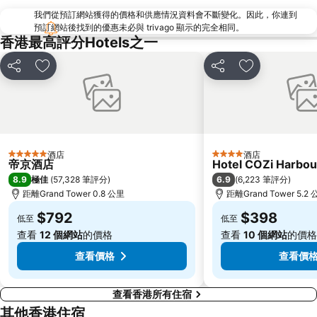
我們從預訂網站獲得的價格和供應情況資料會不斷變化。因此，你連到
North Point Metro Station
中環
預訂網站後找到的優惠未必與 trivago 顯示的完全相同。
Cheung Chau
羅湖口岸
香港最高評分Hotels之一
Sheung Wan Metro Station
Tsing Yi Metro Station
分享
放到收藏夾
分享
放到收藏夾
寶安區
九龍城
朗豪坊
Causeway Bay Metro Station
世界之窗
東九龍
龍崗區
深圳站
酒店
酒店
5 星級
4 星級
深圳野生動物園
大梅沙海濱公園
帝京酒店
Hotel COZi Harbou
8.9
6.9
極佳
(
57,328 筆評分
)
(
6,223 筆評分
)
皇崗口岸
鹽田區
距離Grand Tower 0.8 公里
距離Grand Tower 5.2
長洲
Lamma Island
$792
$398
低至
低至
香港屯門
Tin Hau Metro Station
查看
12 個網站
的價格
查看
10 個網站
的價格
九龍塘
金銀島酒店站
查看價格
查看價
查看香港所有住宿
其他香港住宿