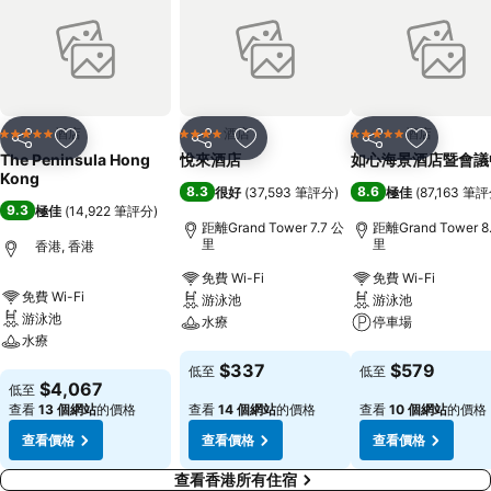
酒店
酒店
酒店
5 星級
4 星級
5 星級
分享
放到收藏夾
分享
放到收藏夾
分享
放到收藏
The Peninsula Hong
悅來酒店
如心海景酒店暨會議
Kong
8.3
8.6
很好
(
37,593 筆評分
)
極佳
(
87,163 筆
9.3
極佳
(
14,922 筆評分
)
距離Grand Tower 7.7 公
距離Grand Tower 8
里
里
香港, 香港
免費 Wi-Fi
免費 Wi-Fi
免費 Wi-Fi
游泳池
游泳池
游泳池
水療
停車場
水療
查看價格
查看價格
$337
$579
低至
低至
查看價格
$4,067
低至
查看
13 個網站
的價格
查看
14 個網站
的價格
查看
10 個網站
的價格
查看價格
查看價格
查看價格
查看香港所有住宿