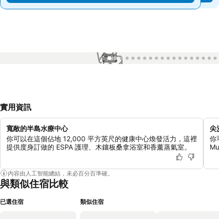
1 / 99
實用資訊
寬敞的半島水療中心
尖
你可以在這個佔地 12,000 平方英尺的健康中心煥發活力，這裡
你
提供度身訂做的 ESPA 護理、木鑲板桑拿浴室和香薰蒸氣室。
M
內容由人工智能總結，未必百分百準確。
與類似住宿比較
已選住宿
類似住宿