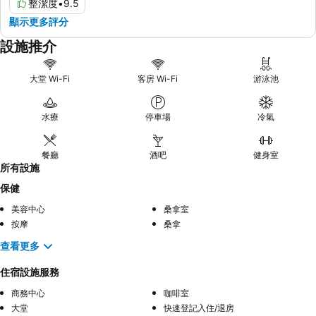
整潔度
•
9.5
顯示更多評分
設施推介
大堂 Wi-Fi
客房 Wi-Fi
游泳池
水療
停車場
冷氣
餐廳
酒吧
健身室
所有設施
保健
美容中心
桑拿室
按摩
桑拿
查看更多
住宿設施服務
商務中心
咖啡室
大堂
快速登記入住/退房