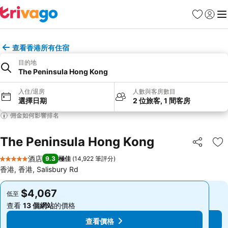
收藏夾
登入
選
查看香港所有住宿
目的地
The Peninsula Hong Kong
入住/退房
人數與客房數目
選擇日期
2 位旅客, 1 間客房
佣金如何影響排名
The Peninsula Hong Kong
分享
放
酒店
9.3
極佳
(
14,922 筆評分
)
5 星級
香港, 香港, Salisbury Rd
$4,067
$4,067
低至
低至
查看
13 個網站
的價格
查看
13 個網站
的價格
查看價格
查看價格