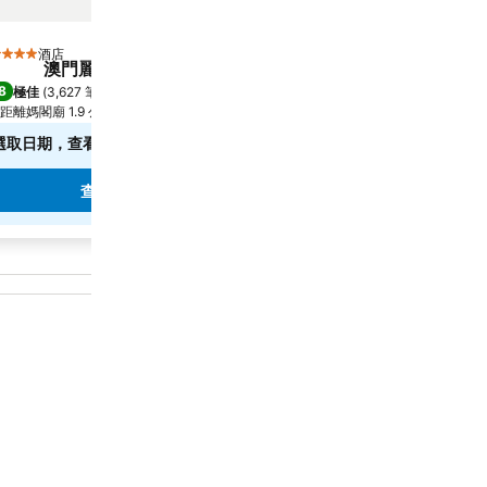
酒店
酒店
星級
5 星級
澳門麗思卡爾頓酒店
The St. Regis Z
8
9.2
極佳
(
3,627 筆評分
)
極佳
(
1,274 筆評分
)
距離媽閣廟 1.9 公里
珠海, 距離市中心 12.2 公里
選取日期，查看確切價格
$1,139
低至
查看
10 個網站
的價格
查看價格
查看價格