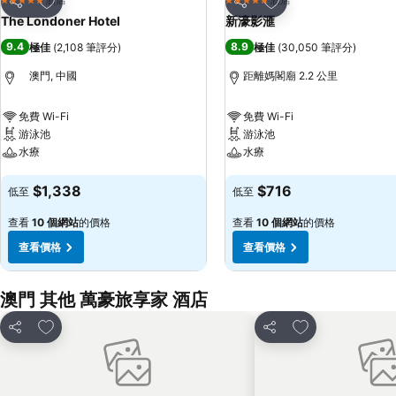
5 星級
5 星級
分享
分享
The Londoner Hotel
新濠影滙
9.4
8.9
極佳
(
2,108 筆評分
)
極佳
(
30,050 筆評分
)
澳門, 中國
距離媽閣廟 2.2 公里
免費 Wi-Fi
免費 Wi-Fi
游泳池
游泳池
水療
水療
查看價格
查看價格
$1,338
$716
低至
低至
查看
10 個網站
的價格
查看
10 個網站
的價格
查看價格
查看價格
澳門 其他 萬豪旅享家 酒店
放到收藏夾
放到收藏夾
分享
分享