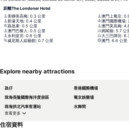
距離The Londoner Hotel
美獅美高梅
:
0.3
公里
澳門上葡京
:
0.
新濠天地
:
0.4
公里
澳門國際機場
:
路氹東
:
0.5
公里
澳門美高梅
:
4.
澳門巴黎人
:
0.5
公里
媽閣廟
:
5.7
公
永利皇宮
:
0.6
公里
大三巴牌坊
:
6.
威尼斯人綜藝館
:
0.7
公里
澳門
:
6.6
公里
Explore nearby attractions
氹仔
香港國際機場
珠海長隆國際海洋度假區
葡京娛樂場
珠海拱北汽車客運站
水舞間
查看更多
住宿資料