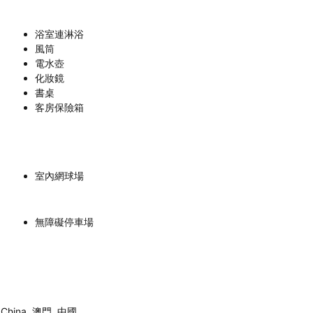
浴室連淋浴
風筒
電水壺
化妝鏡
書桌
客房保險箱
室內網球場
無障礙停車場
R. China, 澳門, 中國