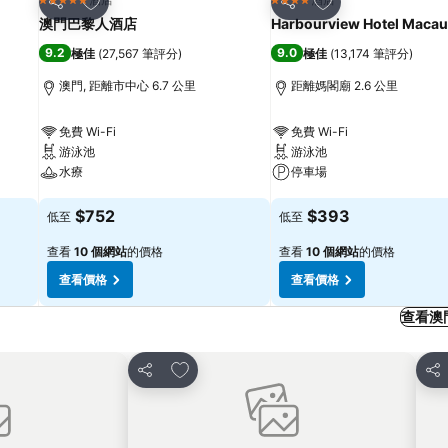
5 星級
4 星級
分享
分享
澳門巴黎人酒店
Harbourview Hotel Macau
9.2
9.0
極佳
(
27,567 筆評分
)
極佳
(
13,174 筆評分
)
澳門, 距離市中心 6.7 公里
距離媽閣廟 2.6 公里
免費 Wi-Fi
免費 Wi-Fi
游泳池
游泳池
水療
停車場
查看價格
查看價格
$752
$393
低至
低至
查看
10 個網站
的價格
查看
10 個網站
的價格
查看價格
查看價格
查看澳
放到收藏夾
分享
分