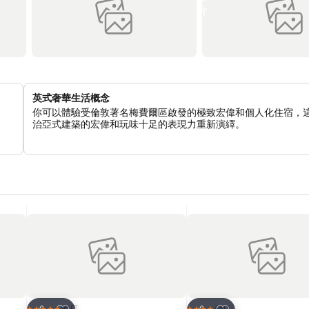
英式奢華生活概念
你可以體驗受倫敦著名梅費爾區啟發的極致宏偉和個人化住宿，
治亞式建築的宏偉和玩味十足的表現力重新演繹。
放到收藏夾
放到收藏夾
酒店
酒店