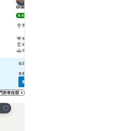
5 星級
5 星級
分享
分享
Grand Lisboa Palace Macau
YOHO Treasure Island H
9.4
8.3
極佳
(
5,994 筆評分
)
很好
(
1,014 筆評分
)
澳門, 距離市中心 7.0 公里
澳門, 距離市中心 1.6 公里
免費 Wi-Fi
免費 Wi-Fi
游泳池
游泳池
水療
水療
查看價格
查看價格
$796
$597
低至
低至
查看
10 個網站
的價格
查看
8 個網站
的價格
查看價格
查看價格
門所有住宿
放到收藏夾
放到收藏夾
享
分享