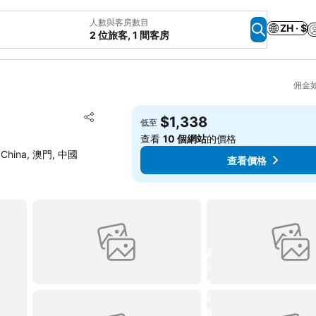
人數與客房數目
ZH · $
2 位旅客, 1 間客房
佣金
放到收藏夾
$1,338
低至
分享
查看
10 個網站
的價格
R. China, 澳門, 中國
查看價格