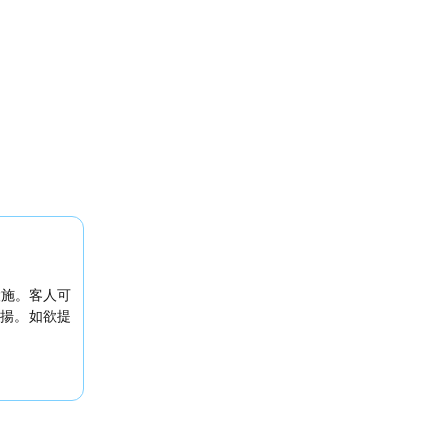
設施。客人可
讚揚。如欲提