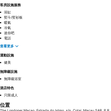
客房設施服務
浴缸
熨斗/熨衫板
暖氣
冷氣
迷你吧
電話
查看更多
運動設施
健美
無障礙設施
無障礙浴室
酒店特色
只限成人
位置
The Londoner Macao, Estrada do Istmo. s/n, Cotai, Macau SAR, P.