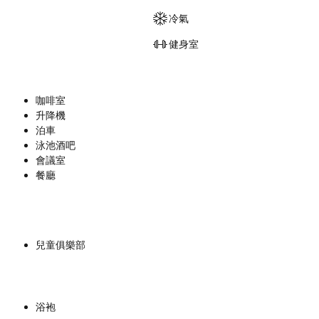
冷氣
健身室
咖啡室
升降機
泊車
泳池酒吧
會議室
餐廳
兒童俱樂部
浴袍