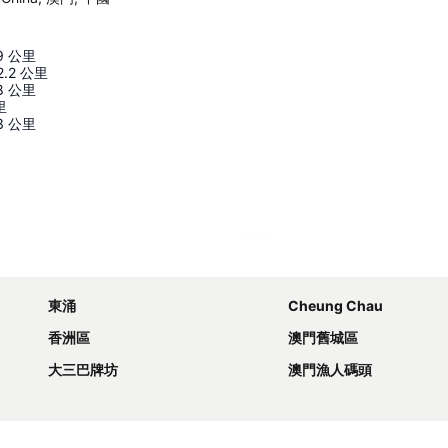
9
公里
2.2
公里
8
公里
里
3
公里
展開地圖
東涌
Cheung Chau
香洲區
澳門舊城區
大三巴牌坊
澳門漁人碼頭