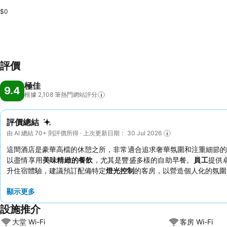
$0
評價
極佳
9.4
根據 2,108
筆熱門網站評分
評價總結
由 AI 總結 70+ 則評價所得 · 上次更新日期： 30 Jul 2026
這間酒店是豪華高檔的休憩之所，非常適合追求奢華氛圍和注重細節的
以盡情享用
美味精緻的餐飲
，尤其是豐盛多樣的自助早餐。
員工
提供卓
升住宿體驗，建議預訂配備特定
燈光控制
的客房，以營造個人化的氛圍
顯示更多
設施推介
大堂 Wi-Fi
客房 Wi-Fi