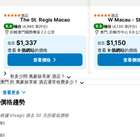
酒店
酒店
5 星級
5 星級
The St. Regis Macao
W Macau - St
9.4
9.5
極佳
(
4,940 筆評分
)
極佳
(
4,130 筆評分
)
距離澳門國際機場 2.2 公里
澳門, 距離市中心 6.8 
$1,337
$1,150
低至
低至
查看
9 個網站
的價格
查看
9 個網站
的價格
查看價格
查看價
關於澳門的常見問答
澳門 有多少間 萬豪旅享家 酒店？
澳門 的 萬豪旅享家 酒店通常收費多少？
查看更多
價格趨勢
根據 trivago 過去 30 天的最低價格
$0
$0