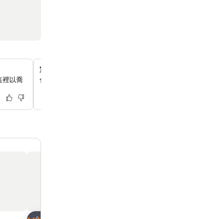
室外游泳池
這裡以喬
你可以到戶外游泳池暢泳一番，為你的假期展開完美序幕。
放到收藏夾
放到收藏夾
酒店
酒店