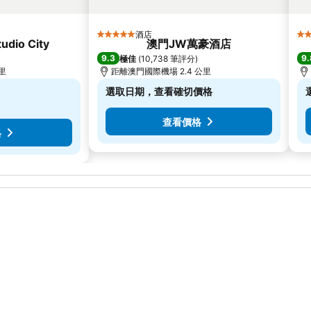
酒店
5 星級
5 
udio City
澳門JW萬豪酒店
9.3
9.
極佳
(
10,738 筆評分
)
公里
距離澳門國際機場 2.4 公里
選取日期，查看確切價格
查看價格
格