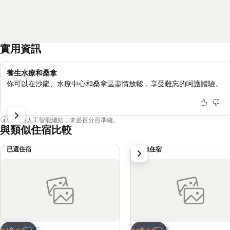
實用資訊
養生水療和桑拿
你可以在沙龍、水療中心和桑拿區盡情放鬆，享受難忘的呵護體驗。
內容由人工智能總結，未必百分百準確。
與類似住宿比較
已選住宿
類似住宿
下一步
放到收藏夾
放到收藏夾
酒店
酒店