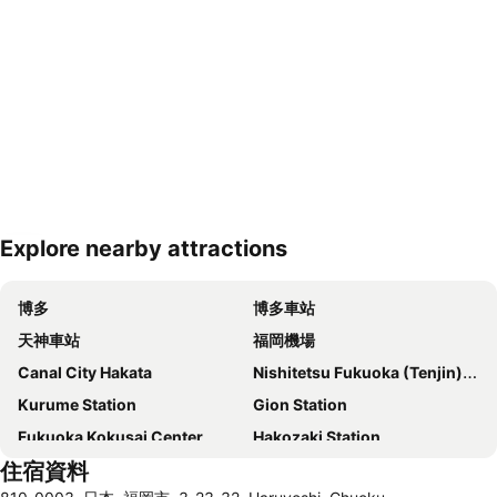
Explore nearby attractions
展開地圖
博多
博多車站
天神車站
福岡機場
Canal City Hakata
Nishitetsu Fukuoka (Tenjin) Station
Kurume Station
Gion Station
Fukuoka Kokusai Center
Hakozaki Station
住宿資料
Saga Station
Fukuoka Yafuoku Dome