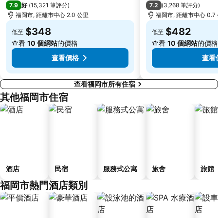
7.9
7.2
好
(
15,321 筆評分
)
(
3,268 筆評分
)
福岡市, 距離市中心 2.0 公里
福岡市, 距離市中心 0.7
$348
$482
低至
低至
查看
10 個網站
的價格
查看
10 個網站
的價格
查看價格
查看
查看福岡市所有住宿
其他福岡市住宿
酒店
民宿
服務式公寓
旅舍
旅館
福岡市熱門酒店類別