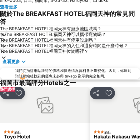
810-0003, 日本, 福岡市, 3-23-32, Haruyoshi, Chuoku
Fukuoka Yafuoku! Dome
Nakasu-Kawabata Station
查看更多
Acros Fukuoka
Yakuin Station
關於The BREAKFAST HOTEL福岡天神的常見問
Tojinmachi Station
Meinohama Station
答
Fukuoka Convention Center
佐賀機場
The BREAKFAST HOTEL福岡天神有游泳池區域嗎？
在The BREAKFAST HOTEL福岡天神可以攜帶寵物嗎？
Higashihie Station
Minami Fukuoka Station
The BREAKFAST HOTEL福岡天神有停車設施嗎？
The BREAKFAST HOTEL福岡天神的入住和退房時間是什麼時候？
Nishitetsu Kurume Station
Nishitetsu Hall
The BREAKFAST HOTEL福岡天神位於哪裡？
Chiyo-Kenchoguchi Station
Kyushu National Museum
查看更多
Sakurai Futamigaura
Space World
我們從預訂網站獲得的價格和供應情況資料會不斷變化。因此，你連到
Elgala Hall
Nishijin Station
預訂網站後找到的優惠未必與 trivago 顯示的完全相同。
福岡市最高評分Hotels之一
Dazaifu Tenmangu Shrine
熱門選擇
分享
放到收藏夾
分享
放到收藏夾
酒店
酒店
3 星級
3 星級
Toyo Hotel
Hakata Nakasu Was