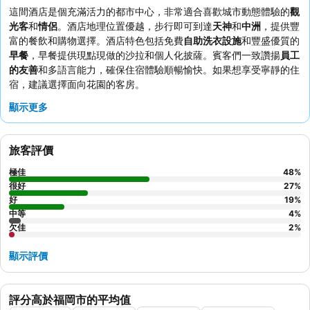
這間酒店是個充滿活力的都市中心，非常適合喜歡城市動態體驗的
觀
光客
和
情侶
。酒店地理位置優越，步行即可到達
天神
和
中洲
，提供豐
富的餐飲和購物選擇。酒店特色包括免費
自助洗衣設施
和豐盛優質的
早餐
，早餐提供現點現做的沙拉和個人化披薩。賓客們一致讚揚
員工
的友善
和多語言能力，確保住宿體驗順暢愉快。如果想享受寧靜的住
宿，建議選擇面向花園的客房。
顯示更多
旅客評價
極佳
48
%
很好
27
%
好
19
%
中等
4
%
欠佳
2
%
顯示評價
評分高於福岡市的平均值