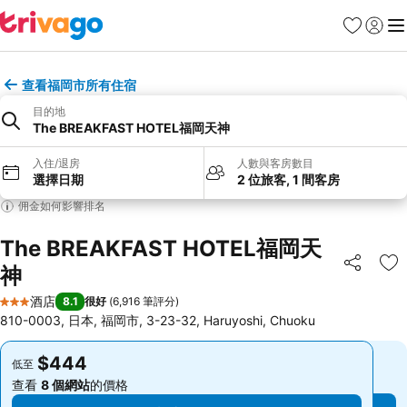
收藏夾
登入
選
查看福岡市所有住宿
目的地
The BREAKFAST HOTEL福岡天神
入住/退房
人數與客房數目
選擇日期
2 位旅客, 1 間客房
佣金如何影響排名
The BREAKFAST HOTEL福岡天
神
分享
放
酒店
8.1
很好
(
6,916 筆評分
)
3 星級
810-0003, 日本, 福岡市, 3-23-32, Haruyoshi, Chuoku
$444
$444
低至
低至
查看
8 個網站
的價格
查看
8 個網站
的價格