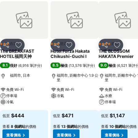
酒店
酒店
酒店
3 星級
3 星級
4 星級
分享
放到收藏夾
分享
放到收藏夾
分享
放到收藏
The BREAKFAST
Hotel Forza Hakata
THE BLOSSOM
HOTEL福岡天神
Chikushi-Guchi Ⅰ
HAKATA Premier
8.1
8.5
9.0
很好
(
6,916 筆評分
)
極佳
(
13,576 筆評分
)
極佳
(
6,521 筆評
福岡市, 日本
福岡市, 距離市中心 1.9 公
福岡市, 距離市中心 1
里
里
免費 Wi-Fi
免費 Wi-Fi
免費 Wi-Fi
停車場
冷氣
水療
冷氣
停車場
查看價格
查看價格
查看價格
$444
$471
$1,147
低至
低至
低至
查看
8 個網站
的價格
查看
13 個網站
的價格
查看
10 個網站
的價格
查看價格
查看價格
查看價格