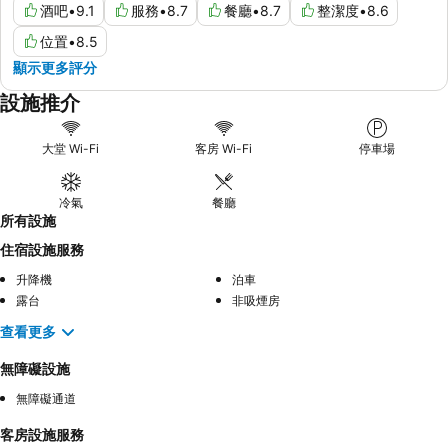
酒吧
•
9.1
服務
•
8.7
餐廳
•
8.7
整潔度
•
8.6
位置
•
8.5
顯示更多評分
設施推介
大堂 Wi-Fi
客房 Wi-Fi
停車場
冷氣
餐廳
所有設施
住宿設施服務
升降機
泊車
露台
非吸煙房
查看更多
無障礙設施
無障礙通道
客房設施服務