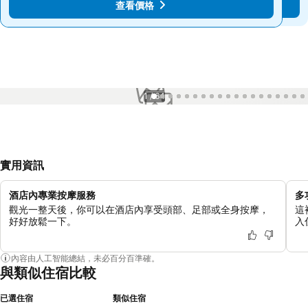
查看價格
查看價格
1 / 64
實用資訊
酒店內專業按摩服務
多
觀光一整天後，你可以在酒店內享受頭部、足部或全身按摩，
這
好好放鬆一下。
入
內容由人工智能總結，未必百分百準確。
與類似住宿比較
已選住宿
類似住宿