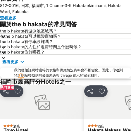
812-0016, 日本, 福岡市, 1 Chome-3-9 Hakataekiminami, Hakata
Fukuoka Yafuoku! Dome
Nakasu-Kawabata Station
Ward, Fukuoka
Acros Fukuoka
Yakuin Station
查看更多
關於the b hakata的常見問答
Tojinmachi Station
Meinohama Station
the b hakata有游泳池區域嗎？
Fukuoka Convention Center
佐賀機場
在the b hakata可以攜帶寵物嗎？
Higashihie Station
Minami Fukuoka Station
the b hakata有停車設施嗎？
the b hakata的入住和退房時間是什麼時候？
Nishitetsu Kurume Station
Chiyo-Kenchoguchi Station
the b hakata位於哪裡？
Nishitetsu Hall
Kyushu National Museum
查看更多
Sakurai Futamigaura
Space World
我們從預訂網站獲得的價格和供應情況資料會不斷變化。因此，你連到
Elgala Hall
Nishijin Station
預訂網站後找到的優惠未必與 trivago 顯示的完全相同。
福岡市最高評分Hotels之一
Dazaifu Tenmangu Shrine
熱門選擇
分享
放到收藏夾
分享
放到收藏夾
酒店
酒店
3 星級
3 星級
Toyo Hotel
Hakata Nakasu Was