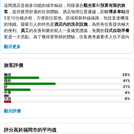
這間酒店是個多功能的城市樞紐，同樣適合
觀光客
和
預算有限的旅
客
，提供實用舒適的住宿體驗。酒店地理位置優越，距離
博多車站
僅
5至10分鐘步程，方便前往當地、區域和新幹線線路，包括直達機場
的地鐵。最吸引人的特色是
酒店內的洗衣設施
，為所有住客提供極大
的便利。
員工
的友善和樂於助人一直備受讚揚，免費的
日式自助早餐
更是一大亮點。為了獲得更寧靜的體驗，住客應考慮要求入住不面向
街道的客房，以避免潛在的外部噪音。
顯示更多
旅客評價
極佳
28
%
很好
41
%
好
21
%
中等
4
%
欠佳
6
%
顯示評價
評分高於福岡市的平均值