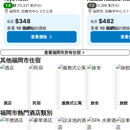
7.9
7.2
好
(
15,321 筆評分
)
(
3,268 筆評分
)
福岡市, 距離市中心 2.0 公里
福岡市, 距離市中心 0.7
$348
$482
低至
低至
查看
10 個網站
的價格
查看
10 個網站
的價格
查看價格
查看
查看福岡市所有住宿
其他福岡市住宿
酒店
民宿
服務式公寓
旅舍
旅館
福岡市熱門酒店類別