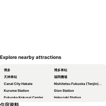
Explore nearby attractions
展開地圖
博多
博多車站
天神車站
福岡機場
Canal City Hakata
Nishitetsu Fukuoka (Tenjin) Station
Kurume Station
Gion Station
Fukuoka Kokusai Center
Hakozaki Station
住宿資料
Saga Station
Fukuoka Yafuoku Dome