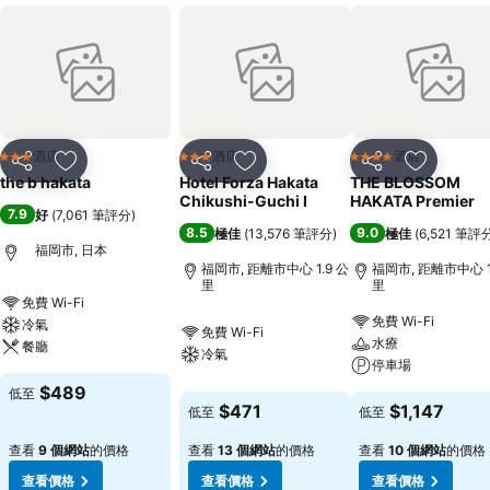
酒店
酒店
酒店
3 星級
3 星級
4 星級
分享
放到收藏夾
分享
放到收藏夾
分享
放到收藏
the b hakata
Hotel Forza Hakata
THE BLOSSOM
Chikushi-Guchi Ⅰ
HAKATA Premier
7.9
好
(
7,061 筆評分
)
8.5
9.0
極佳
(
13,576 筆評分
)
極佳
(
6,521 筆評
福岡市, 日本
福岡市, 距離市中心 1.9 公
福岡市, 距離市中心 1
里
里
免費 Wi-Fi
免費 Wi-Fi
冷氣
免費 Wi-Fi
水療
餐廳
冷氣
停車場
$489
低至
$471
$1,147
低至
低至
查看
9 個網站
的價格
查看
13 個網站
的價格
查看
10 個網站
的價格
查看價格
查看價格
查看價格