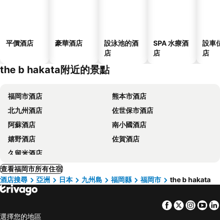
平價酒店
豪華酒店
設泳池的酒
SPA 水療酒
設車
店
店
店
the b hakata附近的景點
福岡市酒店
熊本市酒店
北九州酒店
佐世保市酒店
阿蘇酒店
南小國酒店
嬉野酒店
佐賀酒店
久留米酒店
查看福岡市所有住宿
酒店搜尋
亞洲
日本
九州島
福岡縣
福岡市
the b hakata
Facebook
Twitter
Insta
Yo
選擇您的地區