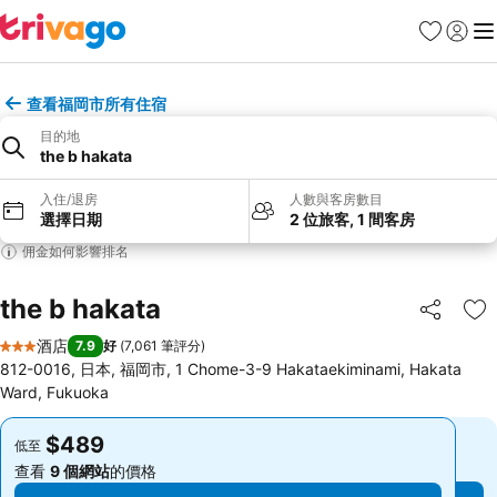
收藏夾
登入
選
查看福岡市所有住宿
目的地
the b hakata
入住/退房
人數與客房數目
選擇日期
2 位旅客, 1 間客房
佣金如何影響排名
the b hakata
分享
放
酒店
7.9
好
(
7,061 筆評分
)
3 星級
812-0016, 日本, 福岡市, 1 Chome-3-9 Hakataekiminami, Hakata
Ward, Fukuoka
$489
$489
低至
低至
查看
9 個網站
的價格
查看
9 個網站
的價格