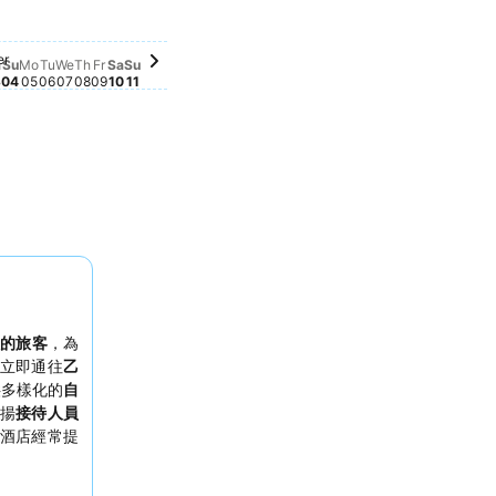
Saturday, October 10
$2,692
Saturday, October 03
$2,683
iday, October 02
,267
ember 26
Friday, October 09
$2,053
Sunday, October 04
$2,035
r 25
Sunday, October 11
$1,699
Tuesday, October 06
$1,460
day, September 30
tember 27
er 23
eptember 28
er
er 24
 September 29
有價格資料
sday, October 01
期沒有價格資料
Monday, October 05
此日期沒有價格資料
Wednesday, October 07
此日期沒有價格資料
Thursday, October 08
此日期沒有價格資料
a
Su
Mo
Tu
We
Th
Fr
Sa
Su
3
04
05
06
07
08
09
10
11
的旅客
，為
立即通往
乙
供多樣化的
自
揚
接待人員
酒店經常提