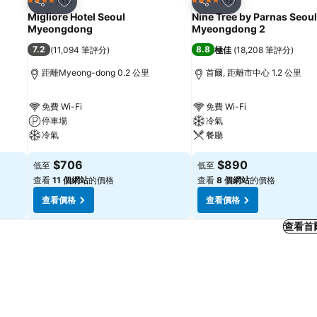
4 星級
4 星級
分享
分享
Migliore Hotel Seoul
Nine Tree by Parnas Seoul
Myeongdong
Myeongdong 2
7.2
8.8
(
11,094 筆評分
)
極佳
(
18,208 筆評分
)
距離Myeong-dong 0.2 公里
首爾, 距離市中心 1.2 公里
免費 Wi-Fi
免費 Wi-Fi
停車場
冷氣
冷氣
餐廳
$706
$890
低至
低至
查看
11 個網站
的價格
查看
8 個網站
的價格
查看價格
查看價格
查看首