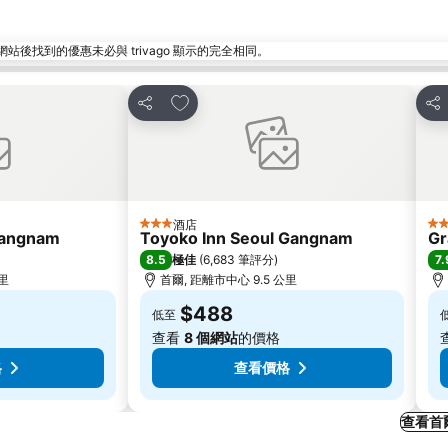
找到的優惠未必與 trivago 顯示的完全相同。
放到收藏夾
分享
分
酒店
3 星級
5 
Gangnam
Toyoko Inn Seoul Gangnam
Gr
8.5
7.
極佳
(
6,683 筆評分
)
公里
首爾, 距離市中心 9.5 公里
$488
低至
查看
8 個網站
的價格
格
查看價格
查看首