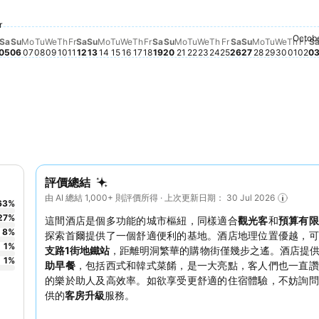
Fr
$2
Saturday, Sept
$2,159
Saturday, September 12
$2,128
Friday, September 18
$2,003
ust 29
Sunday, September 20
$1,976
Saturday, September 19
$1,960
Friday, September 11
$1,907
Friday, Septembe
$1,858
riday, September 04
1,770
28
Sunday, September 06
$1,558
Monday, September 14
$1,435
Monday, September 21
$1,416
r
Wednes
$1,358
, September 01
esday, September 02
7
rsday, September 03
338
Sunday, September 13
$1,323
Thursday, September 17
$1,345
Wednesday, September 09
$1,279
Sunday, Sep
$1,267
 27
Monday, September 07
$1,245
Tuesday, September 15
$1,258
 26
Tuesday, September 22
$1,204
Wednesday, Septemb
$1,195
Monday, S
$1,209
ust 30
August 31
Octob
Saturday, September 05
此日期沒有價格資料
Tuesday, September 08
此日期沒有價格資料
Thursday, September 10
此日期沒有價格資料
Wednesday, September 16
此日期沒有價格資料
Thursday, Septemb
此日期沒有價格資料
Tuesday,
此日期沒
Thur
此日
Sa
Su
Mo
Tu
We
Th
Fr
Sa
Su
Mo
Tu
We
Th
Fr
Sa
Su
Mo
Tu
We
Th
Fr
Sa
Su
Mo
Tu
We
Th
Fr
S
05
06
07
08
09
10
11
12
13
14
15
16
17
18
19
20
21
22
23
24
25
26
27
28
29
30
01
02
0
評價總結
由 AI 總結 1,000+ 則評價所得 · 上次更新日期： 30 Jul 2026
63
%
27
%
這間酒店是個多功能的城市樞紐，同樣適合
觀光客
和
預算有限
8
%
探索首爾提供了一個舒適便利的基地。酒店地理位置優越，可
1
%
支路1街地鐵站
，距離明洞繁華的購物街僅幾步之遙。酒店提
1
%
助早餐
，包括西式和韓式菜餚，是一大亮點，客人們也一直讚
的樂於助人及高效率。如欲享受更舒適的住宿體驗，不妨詢問
供的
客房升級
服務。