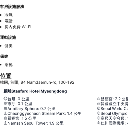
客房設施服務
冷氣
電話
房內免費 Wi-Fi
運動設施
健美
保健
浴袍
位置
韓國, 首爾, 84 Namdaemun-ro, 100-192
距離Stanford Hotel Myeongdong
首爾
:
0
公里
昌德宮
:
2.2
公
市厅
:
0.1
公里
韓國國立中央
Armillary Sphere
:
0.7
公里
Seoul World C
Cheonggyecheon Stream Park
:
1.4
公里
Seoul Olympic
景福宮
:
1.5
公里
高尺天空穹顶
:
Namsan Seoul Tower
:
1.9
公里
仁川國際機場
: