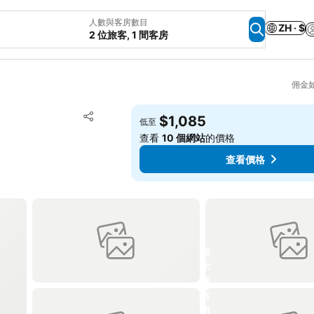
人數與客房數目
ZH · $
2 位旅客, 1 間客房
佣金
放到收藏夾
$1,085
低至
分享
查看
10 個網站
的價格
查看價格