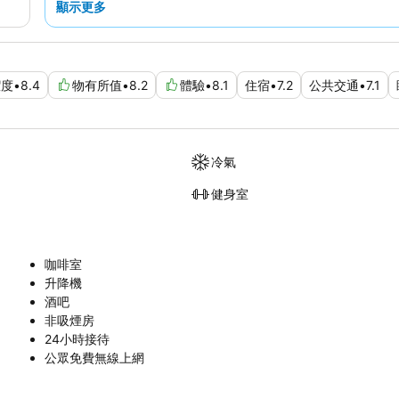
顯示更多
潔度
•
8.4
物有所值
•
8.2
體驗
•
8.1
住宿
•
7.2
公共交通
•
7.1
冷氣
健身室
咖啡室
升降機
酒吧
非吸煙房
24小時接待
公眾免費無線上網