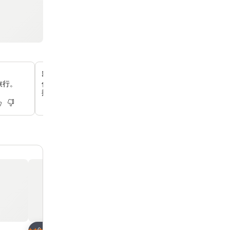
多樣化的自助早餐選擇
旅行。
你可以從多種美味的自助餐點中開始新的一天，包括韓式、
擇，滿足不同口味。
放到收藏夾
放到收藏夾
酒店
酒店