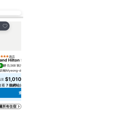
放到收藏夾
放到收藏夾
享
分享
酒店
酒店
星級
4 星級
and Hilton Seoul
Sotetsu Hotels The Sp
9
8.5
好
(
5,568 筆評分
)
極佳
(
7,986 筆評分
)
距離Myeong-dong 5.6 公里
距離Myeong-dong 0.7 公里
$1,010
$602
低至
低至
查看
7 個網站
的價格
查看
8 個網站
的價格
查看價格
查看
爾所有住宿