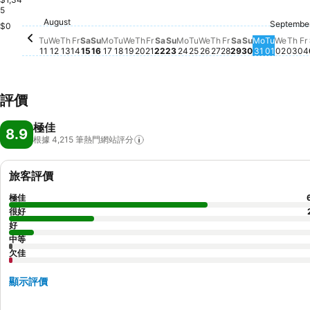
Saturday, August 15
$2,582
5
Friday, August 21
$2,296
Saturday, August 22
$2,301
Saturday, Aug
$1,969
Friday, August 14
$1,807
F
$
Sunday, August 16
$1,694
Friday, August 
$1,626
August
Tuesday, August 11
$1,518
Wednesday, August 12
$1,522
Sunday, August 23
$1,528
Septembe
Wednesday, August 19
$1,362
Tuesday
$1,327
Wedn
$1,33
Thu
$1,
Thursday, August 13
$1,294
Tuesday, August 25
$1,306
Monday, August 17
$1,274
Tuesday, August 18
$1,266
Thursday, August 20
$1,270
Monday, August 24
$1,262
Thursday, August
$1,256
Wednesday, August
$1,212
$0
Sunday, Aug
$1,181
Monday, 
$1,077
Tu
We
Th
Fr
Sa
Su
Mo
Tu
We
Th
Fr
Sa
Su
Mo
Tu
We
Th
Fr
Sa
Su
Mo
Tu
We
Th
Fr
11
12
13
14
15
16
17
18
19
20
21
22
23
24
25
26
27
28
29
30
31
01
02
03
04
評價
極佳
8.9
根據 4,215
筆熱門網站評分
旅客評價
極佳
很好
好
中等
欠佳
顯示評價