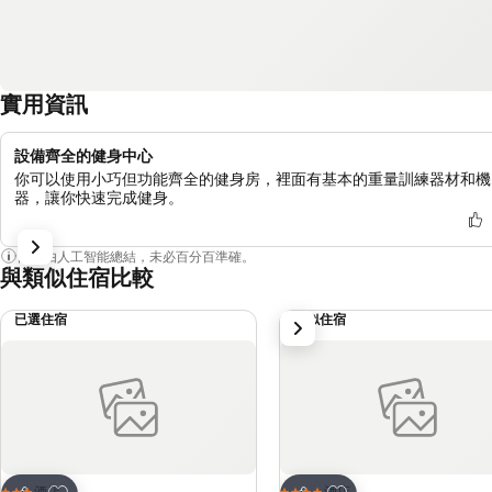
實用資訊
設備齊全的健身中心
你可以使用小巧但功能齊全的健身房，裡面有基本的重量訓練器材和機
器，讓你快速完成健身。
內容由人工智能總結，未必百分百準確。
與類似住宿比較
已選住宿
類似住宿
下一步
放到收藏夾
放到收藏夾
酒店
酒店