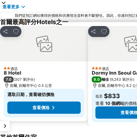
查看更多
我們從預訂網站獲得的價格和供應情況資料會不斷變化。因此，你連到預訂網站後
首爾最高評分Hotels之一
放到收藏夾
放到收藏夾
分享
分享
酒店
酒店
2 星級
3 星級
8 Hotel
Dormy Inn Seoul 
7.0
9.0
(
307 筆評分
)
極佳
(
9,243 筆評分
)
首爾, 距離市中心 0.5 公里
首爾, 距離市中心 8.2 
選取日期，查看確切價格
$833
低至
查看
10 個網站
的價格
查看價格
查看價