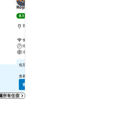
4 星級
4 星級
分享
分享
Roynet Hotel Seoul Mapo
L7 HONGDAE by LOTTE
9.1
8.9
極佳
(
3,003 筆評分
)
極佳
(
14,977 筆評分
)
首爾, 距離市中心 3.8 公里
首爾, 距離市中心 5.1 公里
免費 Wi-Fi
免費 Wi-Fi
停車場
游泳池
冷氣
停車場
$751
$1,134
低至
低至
查看
11 個網站
的價格
查看
6 個網站
的價格
查看價格
查看價格
爾所有住宿