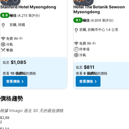
3 星級
4 星級
分享
分享
Stanford Hotel Myeongdong
Hotel The Botanik Sewoon
Myeongdong
8.9
極佳
(
4,215 筆評分
)
9.1
極佳
(
4,606 筆評分
)
首爾, 韓國
首爾, 距離市中心 1.4 公里
免費 Wi-Fi
免費 Wi-Fi
冷氣
停車場
餐廳
冷氣
$1,085
低至
$811
低至
查看
10 個網站
的價格
查看
6 個網站
的價格
查看價格
查看價格
價格趨勢
根據 trivago 過去 30 天的最低價格
$2,69
2
$1,34