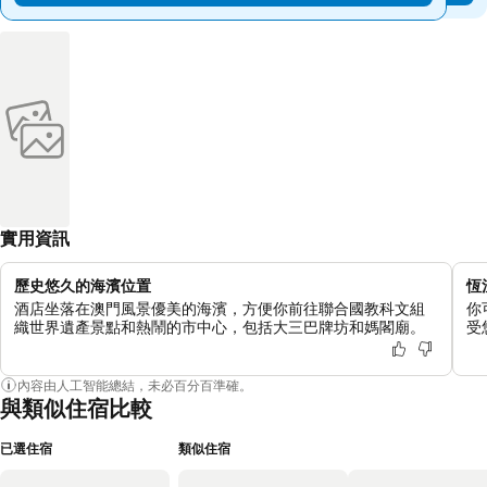
實用資訊
歷史悠久的海濱位置
恆
酒店坐落在澳門風景優美的海濱，方便你前往聯合國教科文組
你
織世界遺產景點和熱鬧的市中心，包括大三巴牌坊和媽閣廟。
受
內容由人工智能總結，未必百分百準確。
與類似住宿比較
已選住宿
類似住宿