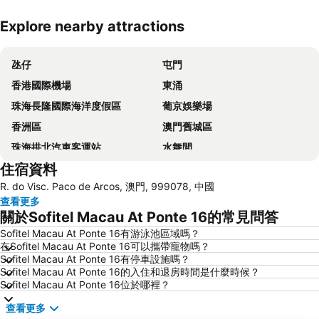
Explore nearby attractions
展開地圖
氹仔
屯門
香港國際機場
東涌
珠海長隆國際海洋度假區
葡京娛樂場
香洲區
澳門舊城區
珠海拱北汽車客運站
水舞間
住宿資料
大三巴牌坊
澳門漁人碼頭
R. do Visc. Paco de Arcos, 澳門, 999078, 中國
香港屯門
情侣路
查看更多
珠海灣仔碼頭
新馬路
關於Sofitel Macau At Ponte 16的常見問答
Gongkoubeian
澳門外港客運碼頭
Sofitel Macau At Ponte 16有游泳池區域嗎？
在Sofitel Macau At Ponte 16可以攜帶寵物嗎？
澳門格蘭披治大賽車
澳門旅遊塔
Sofitel Macau At Ponte 16有停車設施嗎？
斗門區
珠海金灣機場
Sofitel Macau At Ponte 16的入住和退房時間是什麼時候？
Sofitel Macau At Ponte 16位於哪裡？
金灣區
九洲港
查看更多
議事廳前地
大嶼山