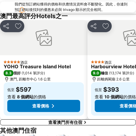
我們從預訂網站獲得的價格和供應情況資料會不斷變化。因此，你連到
珠海景山公園
澳門國際機場
預訂網站後找到的優惠未必與 trivago 顯示的完全相同。
金蓮花廣場
Zhuhai xiangzhou coach station
澳門最高評分Hotels之一
Tai O
Chimelong International Ocean Tourist Resort
分享
放到收藏夾
分享
放到收藏夾
媽閣廟
Tung Chung Metro Station
CityGate Outlet
主教山聖堂
圓明新園
總統娛樂場
井岸
Asia World Expo Center
酒店
酒店
5 星級
4 星級
YOHO Treasure Island Hotel
Harbourview Hote
珠海美人魚雕像
大炮臺
8.3
9.0
很好
(
1,014 筆評分
)
極佳
(
13,174 筆評分
)
Casino Babylon
Zhuhai Sandie Waterfalls
澳門, 距離市中心 1.6 公里
距離媽閣廟 2.6 公里
The Third Affiliated Hospital Sun YatSen University
Sun Yat-sen University
$597
$393
低至
低至
International Youth Dance Festival
Flora Gardens
查看
8 個網站
的價格
查看
10 個網站
的價格
Song Yusheng Park
Airport Metro Station
查看價格
查看價
查看澳門所有住宿
其他澳門住宿