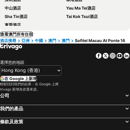
中山酒店
Yau Ma Tei酒店
Sha Tin酒店
Tai Kok Tsui酒店
東莞酒店
查看澳門所有住宿
酒店搜尋
亞洲
中國
澳門
澳門
Sofitel Macau At Ponte 16
Facebook
Twitter
Insta
Yo
選擇您的地區
在 Google 上新增
輕鬆找到我們的結果：在 Google 上將
trivago 新增為首選來源。
公司
我們的產品
條款及政策