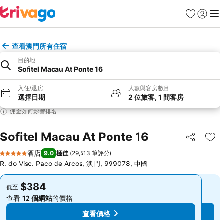
收藏夾
登入
選
查看澳門所有住宿
目的地
Sofitel Macau At Ponte 16
入住/退房
人數與客房數目
選擇日期
2 位旅客, 1 間客房
佣金如何影響排名
Sofitel Macau At Ponte 16
分享
放
酒店
9.0
極佳
(
29,513 筆評分
)
5 星級
R. do Visc. Paco de Arcos, 澳門, 999078, 中國
$384
$384
低至
低至
查看
12 個網站
的價格
查看
12 個網站
的價格
查看價格
查看價格