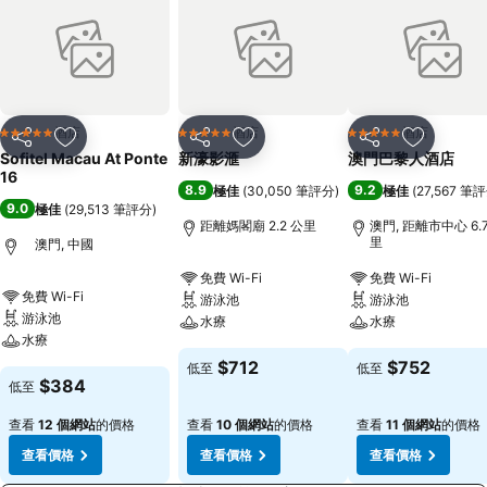
酒店
酒店
酒店
5 星級
5 星級
5 星級
分享
放到收藏夾
分享
放到收藏夾
分享
放到收藏
Sofitel Macau At Ponte
新濠影滙
澳門巴黎人酒店
16
8.9
9.2
極佳
(
30,050 筆評分
)
極佳
(
27,567 筆
9.0
極佳
(
29,513 筆評分
)
距離媽閣廟 2.2 公里
澳門, 距離市中心 6.
里
澳門, 中國
免費 Wi-Fi
免費 Wi-Fi
免費 Wi-Fi
游泳池
游泳池
游泳池
水療
水療
水療
$712
$752
低至
低至
$384
低至
查看
12 個網站
的價格
查看
10 個網站
的價格
查看
11 個網站
的價格
查看價格
查看價格
查看價格