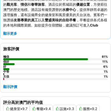
的
觀光客
、
情侶
和
奢華旅客
。酒店位於舊城區的
優越位置
，方便前往
澳門的歷史地標。酒店設有備受讚譽的
水療中心
，提供寧靜而卓越的
護理服務，還有設備齊全的健身室和風景優美的天台泳池。賓客們一
致讚揚
友善專業的員工
以及
豐盛美味的自助早餐
，早餐提供各式各樣
的本地和國際菜餚。如欲提升住宿體驗，建議預訂可進入
Club
Millesime 貴賓廳
的客房，享用其一流的餐飲服務和歡樂時光。
顯示更多
旅客評價
極佳
81
%
很好
11
%
好
6
%
中等
1
%
欠佳
1
%
顯示評價
評分高於澳門的平均值
健身室
•
9.7
餐廳
•
9.4
設施
•
9.3
服務
•
9.2