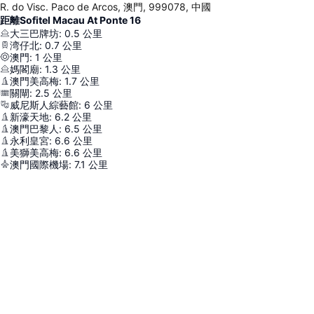
R. do Visc. Paco de Arcos, 澳門, 999078, 中國
距離Sofitel Macau At Ponte 16
大三巴牌坊
:
0.5
公里
湾仔北
:
0.7
公里
澳門
:
1
公里
媽閣廟
:
1.3
公里
澳門美高梅
:
1.7
公里
關閘
:
2.5
公里
威尼斯人綜藝館
:
6
公里
新濠天地
:
6.2
公里
澳門巴黎人
:
6.5
公里
永利皇宮
:
6.6
公里
美獅美高梅
:
6.6
公里
澳門國際機場
:
7.1
公里