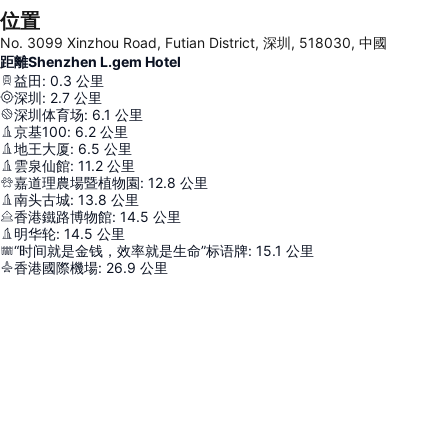
位置
No. 3099 Xinzhou Road, Futian District, 深圳, 518030, 中國
距離Shenzhen L.gem Hotel
益田
:
0.3
公里
深圳
:
2.7
公里
深圳体育场
:
6.1
公里
京基100
:
6.2
公里
地王大厦
:
6.5
公里
雲泉仙館
:
11.2
公里
嘉道理農場暨植物園
:
12.8
公里
南头古城
:
13.8
公里
香港鐵路博物館
:
14.5
公里
明华轮
:
14.5
公里
“时间就是金钱，效率就是生命”标语牌
:
15.1
公里
香港國際機場
:
26.9
公里