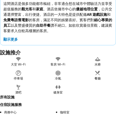
這間酒店是個多功能都市樞紐，非常適合想在城市中體驗活力並享受
超值服務的
觀光客
和
家庭
。酒店坐擁市中心的
優越地理位置
，公共交
通選擇豐富，出行便捷。酒店的一大特色是提供配備
AR 遊戲設施
和
免費粵語舊電影
的客房，滿足不同的娛樂喜好。賓客們對
細心專業的
員工
以及豐盛優質的
自助早餐
讚不絕口。如欲欣賞最佳景觀，建議賓
客要求入住較高樓層的客房。
顯示更多
設施推介
大堂 Wi-Fi
客房 Wi-Fi
水療
停車場
冷氣
餐廳
酒吧
健身室
所有設施
住宿設施服務
商務中心
咖啡室