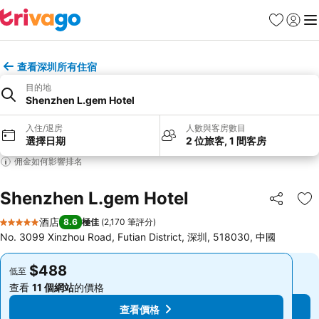
收藏夾
登入
選
查看深圳所有住宿
目的地
Shenzhen L.gem Hotel
入住/退房
人數與客房數目
選擇日期
2 位旅客, 1 間客房
佣金如何影響排名
Shenzhen L.gem Hotel
分享
放
酒店
8.6
極佳
(
2,170 筆評分
)
5 星級
No. 3099 Xinzhou Road, Futian District, 深圳, 518030, 中國
$488
$488
低至
低至
查看
11 個網站
的價格
查看
11 個網站
的價格
查看價格
查看價格