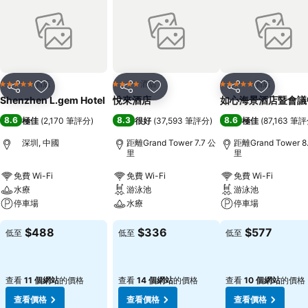
酒店
酒店
酒店
5 星級
4 星級
5 星級
分享
放到收藏夾
分享
放到收藏夾
分享
放到收藏
Shenzhen L.gem Hotel
悅來酒店
如心海景酒店暨會議
8.6
8.3
8.6
極佳
(
2,170 筆評分
)
很好
(
37,593 筆評分
)
極佳
(
87,163 筆
深圳, 中國
距離Grand Tower 7.7 公
距離Grand Tower 8
里
里
免費 Wi-Fi
免費 Wi-Fi
免費 Wi-Fi
水療
游泳池
游泳池
停車場
水療
停車場
$488
$336
$577
低至
低至
低至
查看
11 個網站
的價格
查看
14 個網站
的價格
查看
10 個網站
的價格
查看價格
查看價格
查看價格