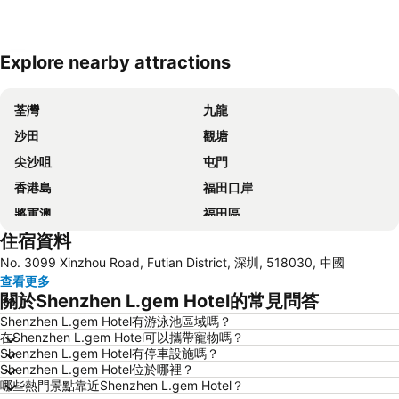
Explore nearby attractions
展開地圖
荃灣
九龍
沙田
觀塘
尖沙咀
屯門
香港島
福田口岸
將軍澳
福田區
住宿資料
Mong Kok Metro Station
香港國際機場
No. 3099 Xinzhou Road, Futian District, 深圳, 518030, 中國
南山區
東涌
查看更多
元朗
紅磡
關於Shenzhen L.gem Hotel的常見問答
天水圍
Wan Chai Metro Station
Shenzhen L.gem Hotel有游泳池區域嗎？
在Shenzhen L.gem Hotel可以攜帶寵物嗎？
海洋公園
深水埗區
Shenzhen L.gem Hotel有停車設施嗎？
黃金海岸
香港迪士尼樂園
Shenzhen L.gem Hotel位於哪裡？
哪些熱門景點靠近Shenzhen L.gem Hotel？
新界
羅湖口岸