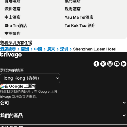
香港酒店
澳門酒店
深圳酒店
珠海酒店
中山酒店
Yau Ma Tei酒店
Sha Tin酒店
Tai Kok Tsui酒店
東莞酒店
查看深圳所有住宿
酒店搜尋
亞洲
中國
廣東
深圳
Shenzhen L.gem Hotel
Facebook
Twitter
Insta
Yo
選擇您的地區
在 Google 上新增
輕鬆找到我們的結果：在 Google 上將
trivago 新增為首選來源。
公司
我們的產品