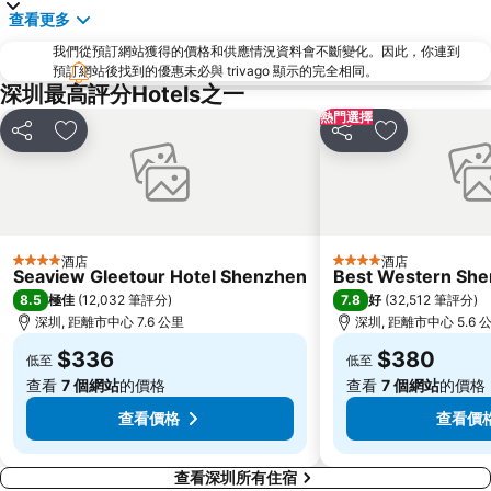
查看更多
羅湖
東門步行街
我們從預訂網站獲得的價格和供應情況資料會不斷變化。因此，你連到
North Point Metro Station
中環
預訂網站後找到的優惠未必與 trivago 顯示的完全相同。
Cheung Chau
羅湖口岸
深圳最高評分Hotels之一
熱門選擇
Sheung Wan Metro Station
Tsing Yi Metro Station
分享
放到收藏夾
分享
放到收藏夾
寶安區
深圳寶安國際機場
九龍城
朗豪坊
Causeway Bay Metro Station
世界之窗
東九龍
龍崗區
酒店
酒店
4 星級
4 星級
Seaview Gleetour Hotel Shenzhen
Best Western Shen
深圳站
深圳野生動物園
8.5
7.8
極佳
(
12,032 筆評分
)
好
(
32,512 筆評分
)
大梅沙海濱公園
皇崗口岸
深圳, 距離市中心 7.6 公里
深圳, 距離市中心 5.6 
鹽田區
長洲
$336
$380
低至
低至
Lamma Island
香港屯門
查看
7 個網站
的價格
查看
7 個網站
的價格
Tin Hau Metro Station
九龍塘
查看價格
查看價
查看深圳所有住宿