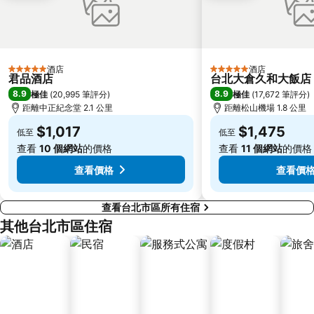
新北投
捷運忠孝新生站
台北市立動物園
台北國父紀念館
捷運善導寺站
羅東車站
酒店
酒店
5 星級
5 星級
淡水老街
淡水捷運站
君品酒店
台北大倉久和大飯店
8.9
8.9
極佳
(
20,995 筆評分
)
極佳
(
17,672 筆評分
)
基隆廟口夜市
捷運民權西路站
距離中正紀念堂 2.1 公里
距離松山機場 1.8 公里
行天宮
頂溪捷運站
$1,017
$1,475
低至
低至
永康街
中壢車站
查看
10 個網站
的價格
查看
11 個網站
的價格
大直美麗華
台北橋捷運站
查看價格
查看價
查看台北市區所有住宿
其他台北市區住宿