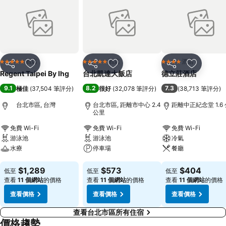
酒店
酒店
酒店
5 星級
5 星級
4 星級
分享
放到收藏夾
分享
放到收藏夾
分享
放到收藏
Regent Taipei By Ihg
台北凱達大飯店
德立莊酒店
9.1
8.2
7.3
極佳
(
37,504 筆評分
)
很好
(
32,078 筆評分
)
(
38,713 筆評分
)
台北市區, 台灣
台北市區, 距離市中心 2.4
距離中正紀念堂 1.6
公里
免費 Wi-Fi
免費 Wi-Fi
免費 Wi-Fi
游泳池
游泳池
冷氣
水療
停車場
餐廳
查看價格
查看價格
查看價格
$1,289
$573
$404
低至
低至
低至
查看
11 個網站
的價格
查看
11 個網站
的價格
查看
11 個網站
的價格
查看價格
查看價格
查看價格
查看台北市區所有住宿
價格趨勢