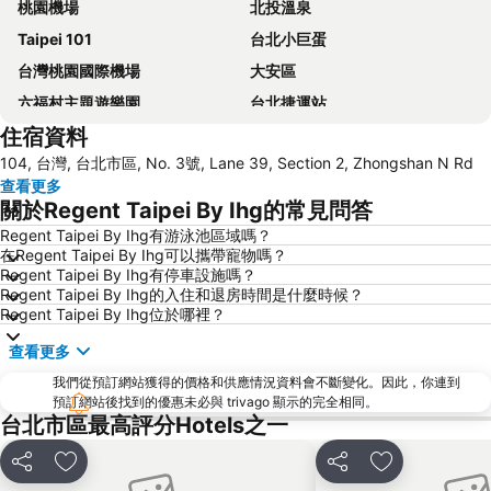
桃園機場
北投溫泉
Taipei 101
台北小巨蛋
台灣桃園國際機場
大安區
六福村主題遊樂園
台北捷運站
住宿資料
桃園高鐵站
松山區
104, 台灣, 台北市區, No. 3號, Lane 39, Section 2, Zhongshan N Rd
新北投
烏來溫泉
查看更多
陽明山
捷運中山站
關於Regent Taipei By Ihg的常見問答
捷運忠孝敦化站
大安森林公園
Regent Taipei By Ihg有游泳池區域嗎？
在Regent Taipei By Ihg可以攜帶寵物嗎？
捷運忠孝復興站
內湖區
Regent Taipei By Ihg有停車設施嗎？
士林夜市
中正紀念堂
Regent Taipei By Ihg的入住和退房時間是什麼時候？
Regent Taipei By Ihg位於哪裡？
礁溪車站
桃園火車站
查看更多
九份
宜蘭礁溪溫泉公園
我們從預訂網站獲得的價格和供應情況資料會不斷變化。因此，你連到
台北市政府
台北世貿中心
預訂網站後找到的優惠未必與 trivago 顯示的完全相同。
羅東夜市
台北東區
台北市區最高評分Hotels之一
饒河街觀光夜市
南港站覽館
分享
放到收藏夾
分享
放到收藏夾
萬華區
士林區