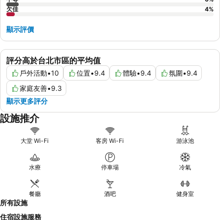
欠佳
4
%
顯示評價
評分高於台北市區的平均值
戶外活動
•
10
位置
•
9.4
體驗
•
9.4
氛圍
•
9.4
家庭友善
•
9.3
顯示更多評分
設施推介
大堂 Wi-Fi
客房 Wi-Fi
游泳池
水療
停車場
冷氣
餐廳
酒吧
健身室
所有設施
住宿設施服務