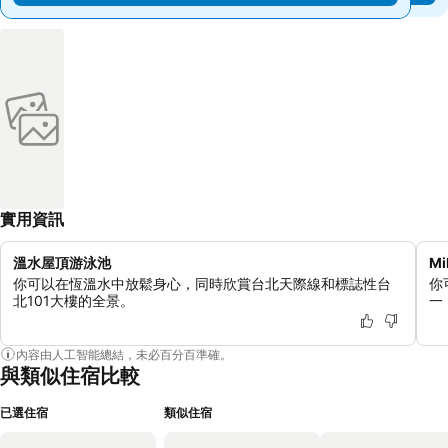
實用資訊
溫水屋頂游泳池
Mi
你可以在恆溫水中放鬆身心，同時欣賞台北天際線和標誌性台
你
北101大樓的全景。
一
內容由人工智能總結，未必百分百準確。
與類似住宿比較
已選住宿
類似住宿