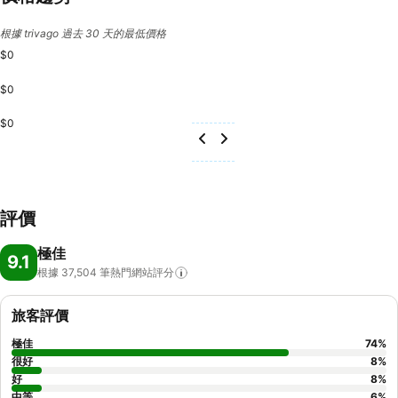
根據 trivago 過去 30 天的最低價格
$0
$0
$0
評價
極佳
9.1
根據 37,504
筆熱門網站評分
旅客評價
極佳
74
%
很好
8
%
好
8
%
中等
6
%