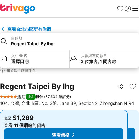
收藏夾
登入
選
查看台北市區所有住宿
目的地
Regent Taipei By Ihg
入住/退房
人數與客房數目
選擇日期
2 位旅客, 1 間客房
佣金如何影響排名
Regent Taipei By Ihg
分享
放
酒店
9.1
極佳
(
37,504 筆評分
)
5 星級
104, 台灣, 台北市區, No. 3號, Lane 39, Section 2, Zhongshan N Rd
$1,289
$1,289
低至
低至
查看
11 個網站
的價格
查看
11 個網站
的價格
查看價格
查看價格