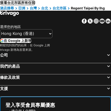
查看台北市區所有住宿
酒店搜尋
亞洲
台灣
台北
台北市區
Regent Taipei By Ihg
Facebook
Twitter
Insta
Yo
選擇您的地區
在 Google 上新增
輕鬆找到我們的結果：在 Google 上將
trivago 新增為首選來源。
公司
我們的產品
條款及政策
支援
登入享受會員專屬優惠
建立個人化體驗