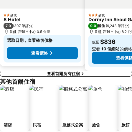
Gwangmyeong station
Songdo
酒店
酒店
East gate
Sadang
2 星級
3 星級
8 Hotel
Dormy Inn Seoul 
Yangjae
Junggu
7.0
9.0
(
307 筆評分
)
極佳
(
9,243 筆評分
)
首爾, 距離市中心 0.5 公里
首爾, 距離市中心 8.2 
Lotte - Main
Jung Gu
選取日期，查看確切價格
$836
木洞棒球場
Kintex
低至
查看
10 個網站
的價格
查看價格
查看價
查看首爾所有住宿
其他首爾住宿
酒店
民宿
服務式公寓
旅舍
旅館