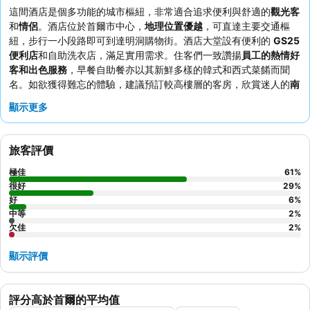
這間酒店是個多功能的城市樞紐，非常適合追求便利與舒適的
觀光客
和
情侶
。酒店位於首爾市中心，
地理位置優越
，可直達主要交通樞
紐，步行一小段路即可到達明洞購物街。酒店大堂設有便利的
GS25
便利店
和自助洗衣店，滿足實用需求。住客們一致讚揚
員工的熱情好
客和出色服務
，早餐自助餐亦以其新鮮多樣的韓式和西式菜餚而聞
名。如欲獲得難忘的體驗，建議預訂較高樓層的客房，欣賞迷人的
南
山塔景觀
。
顯示更多
旅客評價
極佳
61
%
很好
29
%
好
6
%
中等
2
%
欠佳
2
%
顯示評價
評分高於首爾的平均值