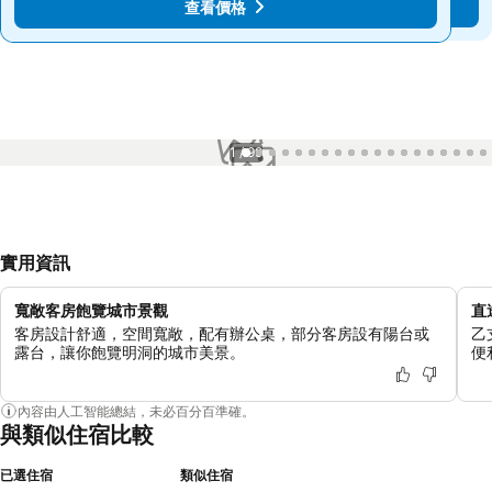
查看價格
查看價格
1 / 99
實用資訊
寬敞客房飽覽城市景觀
直
客房設計舒適，空間寬敞，配有辦公桌，部分客房設有陽台或
乙
露台，讓你飽覽明洞的城市美景。
便
內容由人工智能總結，未必百分百準確。
與類似住宿比較
已選住宿
類似住宿