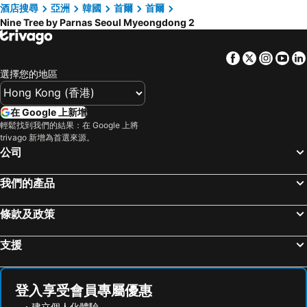
酒店搜尋
亞洲
韓國
首爾
首爾
Nine Tree by Parnas Seoul Myeongdong 2
Facebook
Twitter
Insta
Yo
選擇您的地區
在 Google 上新增
輕鬆找到我們的結果：在 Google 上將
trivago 新增為首選來源。
公司
我們的產品
條款及政策
支援
登入享受會員專屬優惠
建立個人化體驗