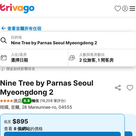
收藏夾
登入
選
查看首爾所有住宿
目的地
Nine Tree by Parnas Seoul Myeongdong 2
入住/退房
人數與客房數目
選擇日期
2 位旅客, 1 間客房
佣金如何影響排名
Nine Tree by Parnas Seoul
Myeongdong 2
分享
放
酒店
8.8
極佳
(
18,208 筆評分
)
4 星級
韓國, 首爾, 28 Mareunnae-ro, 04555
$895
$895
低至
低至
查看
8 個網站
的價格
查看
8 個網站
的價格