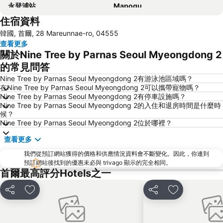
永登浦站
Mapogu
住宿資料
弘益大學
仁寺洞
韓國, 首爾, 28 Mareunnae-ro, 04555
COEX商場
梨泰院
查看更多
龍山站
Seoul
關於Nine Tree by Parnas Seoul Myeongdong 2
首爾蠶室綜合運動場
Euljiro
的常見問答
Gwanghwamun
Jongno
Nine Tree by Parnas Seoul Myeongdong 2有游泳池區域嗎？
在Nine Tree by Parnas Seoul Myeongdong 2可以攜帶寵物嗎？
蠶室棒球場
金浦國際機場
Nine Tree by Parnas Seoul Myeongdong 2有停車設施嗎？
Nine Tree by Parnas Seoul Myeongdong 2的入住和退房時間是什麼時
Dongdaemun Sijang
Lotte World
候？
Namdaemun Market
韓國會展中心水族館
Nine Tree by Parnas Seoul Myeongdong 2位於哪裡？
昌德宮
Samsung
查看更多
Gyeongbokgung
Yongsan
我們從預訂網站獲得的價格和供應情況資料會不斷變化。因此，你連到
預訂網站後找到的優惠未必與 trivago 顯示的完全相同。
Apgujeong
首爾世界杯體育場
首爾最高評分Hotels之一
Everland
Transit Tours - Seoul City Tour
Jongno
Myeong-dong Cathedral
分享
放到收藏夾
分享
放到收藏夾
Deoksugung Palace
Gwangjingu
Seochogu
Jamsil