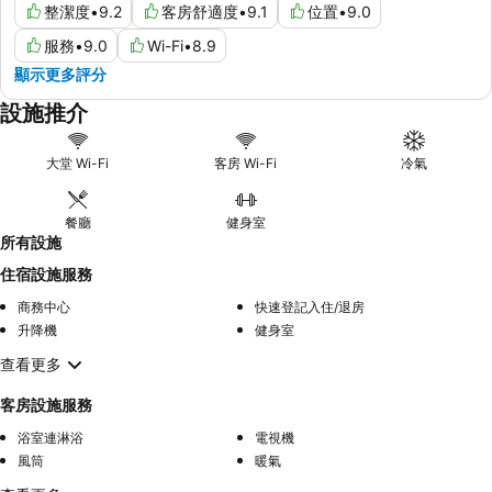
整潔度
•
9.2
客房舒適度
•
9.1
位置
•
9.0
服務
•
9.0
Wi-Fi
•
8.9
顯示更多評分
設施推介
大堂 Wi-Fi
客房 Wi-Fi
冷氣
餐廳
健身室
所有設施
住宿設施服務
商務中心
快速登記入住/退房
升降機
健身室
查看更多
客房設施服務
浴室連淋浴
電視機
風筒
暖氣