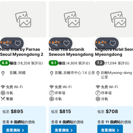
酒店
酒店
酒店
4 星級
4 星級
4 星級
分享
放到收藏夾
分享
放到收藏夾
分享
放到收藏
Nine Tree by Parnas
Hotel The Botanik
Migliore Hotel Seo
Seoul Myeongdong 2
Sewoon Myeongdong
Myeongdong
8.8
9.1
7.2
極佳
(
18,208 筆評分
)
極佳
(
4,606 筆評分
)
(
11,094 筆評分
)
首爾, 韓國
首爾, 距離市中心 1.4 公里
距離Myeong-dong 
公里
免費 Wi-Fi
免費 Wi-Fi
免費 Wi-Fi
冷氣
停車場
停車場
餐廳
冷氣
冷氣
$895
$815
$708
低至
低至
低至
查看
8 個網站
的價格
查看
6 個網站
的價格
查看
11 個網站
的價格
查看價格
查看價格
查看價格