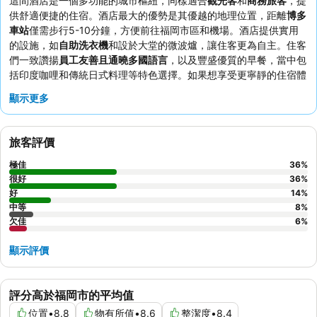
這間酒店是一個多功能的城市樞紐，同樣適合
觀光客
和
商務旅客
，提
供舒適便捷的住宿。酒店最大的優勢是其優越的地理位置，距離
博多
車站
僅需步行5-10分鐘，方便前往福岡市區和機場。酒店提供實用
的設施，如
自助洗衣機
和設於大堂的微波爐，讓住客更為自主。住客
們一致讚揚
員工友善且通曉多國語言
，以及豐盛優質的早餐，當中包
括印度咖哩和傳統日式料理等特色選擇。如果想享受更寧靜的住宿體
驗，住客可以考慮要求入住遠離主要走廊的客房，因為隔音牆偶爾會
顯示更多
傳來噪音。
旅客評價
極佳
36
%
很好
36
%
好
14
%
中等
8
%
欠佳
6
%
顯示評價
評分高於福岡市的平均值
位置
•
8.8
物有所值
•
8.6
整潔度
•
8.4