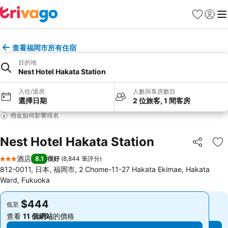
收藏夾
登入
選
查看福岡市所有住宿
目的地
Nest Hotel Hakata Station
入住/退房
人數與客房數目
選擇日期
2 位旅客, 1 間客房
佣金如何影響排名
Nest Hotel Hakata Station
分享
放
酒店
8.1
很好
(
8,844 筆評分
)
3 星級
812-0011, 日本, 福岡市, 2 Chome-11-27 Hakata Ekimae, Hakata
Ward, Fukuoka
$444
$444
低至
低至
查看
11 個網站
的價格
查看
11 個網站
的價格