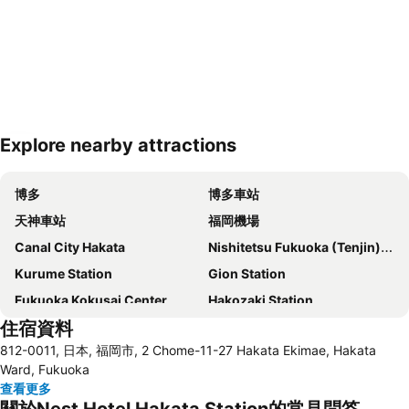
Explore nearby attractions
展開地圖
博多
博多車站
天神車站
福岡機場
Canal City Hakata
Nishitetsu Fukuoka (Tenjin) Station
Kurume Station
Gion Station
Fukuoka Kokusai Center
Hakozaki Station
住宿資料
Saga Station
Fukuoka Yafuoku Dome
812-0011, 日本, 福岡市, 2 Chome-11-27 Hakata Ekimae, Hakata
Fukuoka Yafuoku! Dome
Nakasu-Kawabata Station
Ward, Fukuoka
Acros Fukuoka
Yakuin Station
查看更多
關於Nest Hotel Hakata Station的常見問答
Tojinmachi Station
Meinohama Station