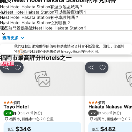
Nest Hotel Hakata Station有游泳池區域嗎？
Fukuoka Convention Center
佐賀機場
在Nest Hotel Hakata Station可以攜帶寵物嗎？
Higashihie Station
Minami Fukuoka Station
Nest Hotel Hakata Station有停車設施嗎？
Nest Hotel Hakata Station位於哪裡？
Nishitetsu Kurume Station
Chiyo-Kenchoguchi Station
哪些熱門景點靠近Nest Hotel Hakata Station？
Nishitetsu Hall
Kyushu National Museum
查看更多
Sakurai Futamigaura
Space World
我們從預訂網站獲得的價格和供應情況資料會不斷變化。因此，你連到
Elgala Hall
Nishijin Station
預訂網站後找到的優惠未必與 trivago 顯示的完全相同。
福岡市最高評分Hotels之一
Dazaifu Tenmangu Shrine
熱門選擇
分享
放到收藏夾
分享
放到收藏夾
酒店
酒店
3 星級
3 星級
Toyo Hotel
Hakata Nakasu Was
7.9
7.2
好
(
15,321 筆評分
)
(
3,268 筆評分
)
福岡市, 距離市中心 2.0 公里
福岡市, 距離市中心 0.7
$346
$482
低至
低至