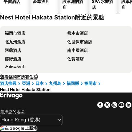
平價酒店
豪華酒店
設泳池的酒
SPA 水療酒
設車
店
店
店
Nest Hotel Hakata Station附近的景點
福岡市酒店
熊本市酒店
北九州酒店
佐世保市酒店
阿蘇酒店
南小國酒店
嬉野酒店
佐賀酒店
久留米酒店
查看福岡市所有住宿
酒店搜尋
亞洲
日本
九州島
福岡縣
福岡市
Nest Hotel Hakata Station
Facebook
Twitter
Insta
Yo
選擇您的地區
在 Google 上新增