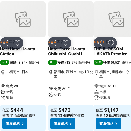
酒店
酒店
酒店
3 星級
3 星級
4 星級
分享
放到收藏夾
分享
放到收藏夾
分享
放到收藏
Nest Hotel Hakata
Hotel Forza Hakata
THE BLOSSOM
Station
Chikushi-Guchi Ⅰ
HAKATA Premier
8.1
8.5
9.0
很好
(
8,844 筆評分
)
極佳
(
13,576 筆評分
)
極佳
(
6,521 筆評
福岡市, 日本
福岡市, 距離市中心 1.9 公
福岡市, 距離市中心 1
里
里
免費 Wi-Fi
免費 Wi-Fi
免費 Wi-Fi
冷氣
水療
冷氣
餐廳
停車場
$444
$473
$1,147
低至
低至
低至
查看
11 個網站
的價格
查看
13 個網站
的價格
查看
10 個網站
的價格
查看價格
查看價格
查看價格