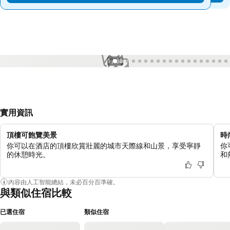
1 / 63
實用資訊
頂樓可飽覽美景
時
你可以在酒店的頂樓欣賞壯麗的城市天際線和山景，享受寧靜
你
的休憩時光。
和
內容由人工智能總結，未必百分百準確。
與類似住宿比較
已選住宿
類似住宿