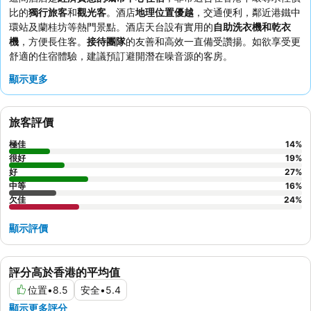
比的
獨行旅客
和
觀光客
。酒店
地理位置優越
，交通便利，鄰近港鐵中
環站及蘭桂坊等熱門景點。酒店天台設有實用的
自助洗衣機和乾衣
機
，方便長住客。
接待團隊
的友善和高效一直備受讚揚。如欲享受更
舒適的住宿體驗，建議預訂避開潛在噪音源的客房。
顯示更多
旅客評價
極佳
14
%
很好
19
%
好
27
%
中等
16
%
欠佳
24
%
顯示評價
評分高於香港的平均值
位置
•
8.5
安全
•
5.4
顯示更多評分