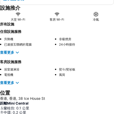
設施推介
大堂 Wi-Fi
客房 Wi-Fi
冷氣
所有設施
住宿設施服務
升降機
非吸煙房
已連接互聯網的電腦
24小時接待
查看更多
客房設施服務
浴室連淋浴
熨斗/熨衫板
電視機
風筒
查看更多
位置
香港, 香港, 38 Ice House St
距離Mini Central
蘭桂坊
:
0.1
公里
中環
:
0.2
公里