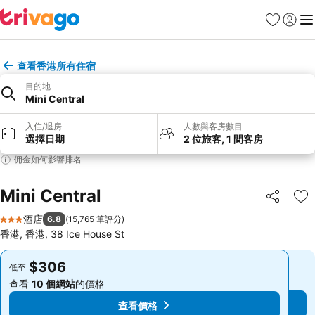
收藏夾
登入
選
查看香港所有住宿
目的地
Mini Central
入住/退房
人數與客房數目
選擇日期
2 位旅客, 1 間客房
佣金如何影響排名
Mini Central
分享
放
酒店
6.8
(
15,765 筆評分
)
3 星級
香港, 香港, 38 Ice House St
$306
$306
低至
低至
查看
10 個網站
的價格
查看
10 個網站
的價格
查看價格
查看價格