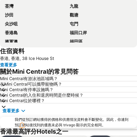
荃灣
九龍
沙田
觀塘
尖沙咀
屯門
香港島
福田口岸
將軍澳
福田區
住宿資料
Mong Kok Metro Station
香港國際機場
香港, 香港, 38 Ice House St
南山區
東涌
查看更多
元朗
紅磡
關於Mini Central的常見問答
天水圍
Wan Chai Metro Station
Mini Central有游泳池區域嗎？
在Mini Central可以攜帶寵物嗎？
海洋公園
深水埗區
Mini Central有停車設施嗎？
黃金海岸
香港迪士尼樂園
Mini Central的入住和退房時間是什麼時候？
Mini Central位於哪裡？
新界
羅湖口岸
查看更多
羅湖
東門步行街
我們從預訂網站獲得的價格和供應情況資料會不斷變化。因此，你連到
North Point Metro Station
中環
預訂網站後找到的優惠未必與 trivago 顯示的完全相同。
Cheung Chau
羅湖口岸
香港最高評分Hotels之一