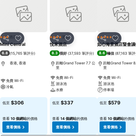
酒店
酒店
酒店
3 星級
4 星級
5 星級
分享
放到收藏夾
分享
放到收藏夾
分享
放到收藏
Mini Central
悅來酒店
如心海景酒店暨會議
6.8
8.3
8.6
(
15,765 筆評分
)
很好
(
37,593 筆評分
)
極佳
(
87,163 筆
香港, 香港
距離Grand Tower 7.7 公
距離Grand Tower 8
里
里
免費 Wi-Fi
免費 Wi-Fi
免費 Wi-Fi
游泳池
游泳池
冷氣
水療
停車場
$306
$337
$579
低至
低至
低至
查看
10 個網站
的價格
查看
14 個網站
的價格
查看
10 個網站
的價格
查看價格
查看價格
查看價格