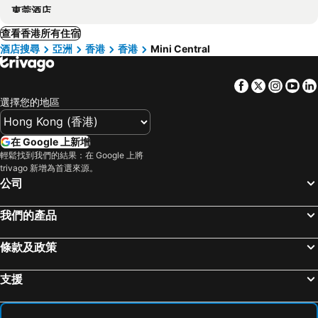
東莞酒店
查看香港所有住宿
酒店搜尋
亞洲
香港
香港
Mini Central
Facebook
Twitter
Insta
Yo
選擇您的地區
在 Google 上新增
輕鬆找到我們的結果：在 Google 上將
trivago 新增為首選來源。
公司
我們的產品
條款及政策
支援