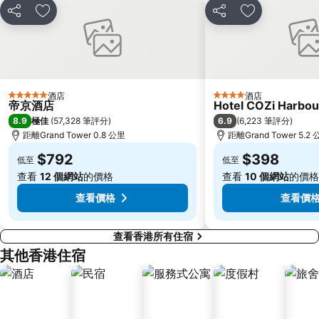
Sheung Wan Metro Station
Tsing Yi Metro Station
分享
放到收藏夾
分享
放到收藏夾
寶安區
九龍城
朗豪坊
Causeway Bay Metro Station
世界之窗
東九龍
龍崗區
深圳站
酒店
酒店
5 星級
4 星級
帝京酒店
Hotel COZi Harbou
深圳野生動物園
大梅沙海濱公園
8.9
6.9
極佳
(
57,328 筆評分
)
(
6,223 筆評分
)
皇崗口岸
鹽田區
距離Grand Tower 0.8 公里
距離Grand Tower 5.2
長洲
Lamma Island
$792
$398
低至
低至
香港屯門
Tin Hau Metro Station
查看
12 個網站
的價格
查看
10 個網站
的價格
九龍塘
金銀島酒店站
查看價格
查看價
查看香港所有住宿
其他香港住宿