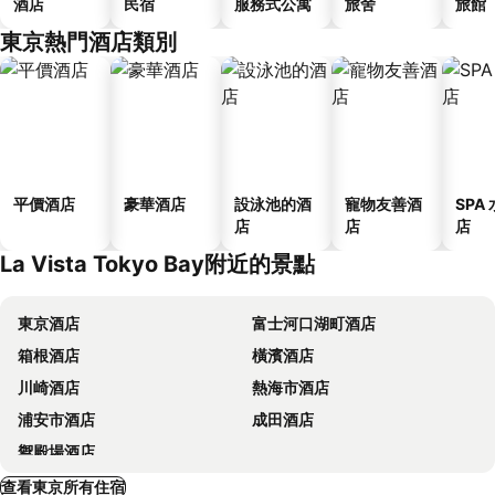
酒店
民宿
服務式公寓
旅舍
旅館
東京熱門酒店類別
平價酒店
豪華酒店
設泳池的酒
寵物友善酒
SPA
店
店
店
La Vista Tokyo Bay附近的景點
東京酒店
富士河口湖町酒店
箱根酒店
橫濱酒店
川崎酒店
熱海市酒店
浦安市酒店
成田酒店
禦殿場酒店
查看東京所有住宿