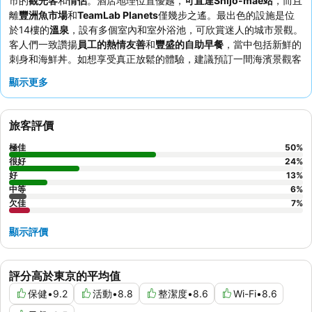
市的
觀光客
和
情侶
。酒店地理位置優越，
可直達Shijo-mae站
，而且
離
豐洲魚市場
和
TeamLab Planets
僅幾步之遙。最出色的設施是位
於14樓的
溫泉
，設有多個室內和室外浴池，可欣賞迷人的城市景觀。
客人們一致讚揚
員工的熱情友善
和
豐盛的自助早餐
，當中包括新鮮的
刺身和海鮮丼。如想享受真正放鬆的體驗，建議預訂一間海濱景觀客
房。
顯示更多
旅客評價
極佳
50
%
很好
24
%
好
13
%
中等
6
%
欠佳
7
%
顯示評價
評分高於東京的平均值
保健
•
9.2
活動
•
8.8
整潔度
•
8.6
Wi-Fi
•
8.6