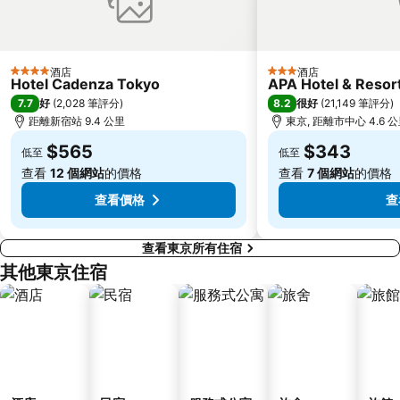
赤羽站
Omiya Station
Ginza Metro Station
東京晴空塔
Ikebukuro Metro Station
惠比壽站
酒店
酒店
4 星級
3 星級
Hotel Cadenza Tokyo
APA Hotel & Reso
水道橋站
Shinjuku-gyoemmae Metro Station
7.7
8.2
好
(
2,028 筆評分
)
很好
(
21,149 筆評分
)
Shinagawa
Hamamatsucho station
距離新宿站 9.4 公里
東京, 距離市中心 4.6 
Ofuna Station
Nishi-Kasai Metro Station
$565
$343
低至
低至
Fujisawa Station
Shimbashi Metro Station
查看
12 個網站
的價格
查看
7 個網站
的價格
Chiba Station
Toyosu Station
查看價格
查
查看東京所有住宿
其他東京住宿