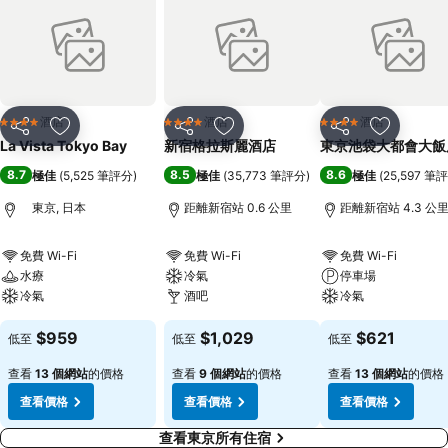
酒店
酒店
酒店
4 星級
4 星級
4 星級
分享
放到收藏夾
分享
放到收藏夾
分享
放到收藏
La Vista Tokyo Bay
新宿格拉斯麗酒店
東京池袋大都會大飯
8.7
8.5
8.6
極佳
(
5,525 筆評分
)
極佳
(
35,773 筆評分
)
極佳
(
25,597 筆
東京, 日本
距離新宿站 0.6 公里
距離新宿站 4.3 公
免費 Wi-Fi
免費 Wi-Fi
免費 Wi-Fi
水療
冷氣
停車場
冷氣
酒吧
冷氣
$959
$1,029
$621
低至
低至
低至
查看
13 個網站
的價格
查看
9 個網站
的價格
查看
13 個網站
的價格
查看價格
查看價格
查看價格
查看東京所有住宿