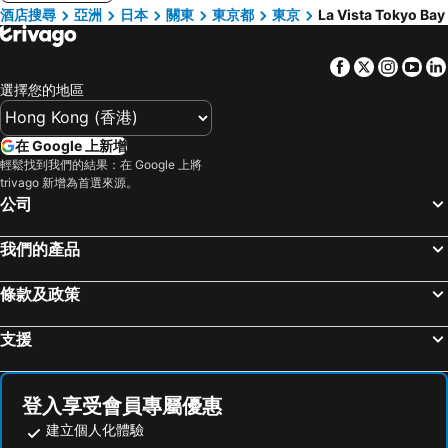
酒店搜尋
亞洲
日本
關東
東京都
東京
La Vista Tokyo Bay
Facebook
Twitter
Insta
Yo
選擇您的地區
在 Google 上新增
輕鬆找到我們的結果：在 Google 上將
trivago 新增為首選來源。
公司
我們的產品
條款及政策
支援
登入享受會員專屬優惠
建立個人化體驗