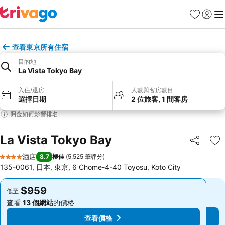
收藏夾
登入
選
查看東京所有住宿
目的地
La Vista Tokyo Bay
入住/退房
人數與客房數目
選擇日期
2 位旅客, 1 間客房
佣金如何影響排名
La Vista Tokyo Bay
分享
放
酒店
8.7
極佳
(
5,525 筆評分
)
4 星級
135-0061, 日本, 東京, 6 Chome-4-40 Toyosu, Koto City
$959
$959
低至
低至
查看
13 個網站
的價格
查看
13 個網站
的價格
查看價格
查看價格