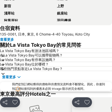
新宿
上野
淺草站
銀座站
秋葉原站
羽田機場
住宿資料
品川站
澀谷站
135-0061, 日本, 東京, 6 Chome-4-40 Toyosu, Koto City
錦系釘站
橫濱車站
查看更多
東京迪士尼
新橋站
關於La Vista Tokyo Bay的常見問答
日本橋站
Shibuya
La Vista Tokyo Bay有游泳池區域嗎？
在La Vista Tokyo Bay可以攜帶寵物嗎？
Haneda Airport International Terminal Station
淺草寺
La Vista Tokyo Bay有停車設施嗎？
赤坂站
東京巨蛋城
La Vista Tokyo Bay位於哪裡？
哪些熱門景點靠近La Vista Tokyo Bay？
六本木車站
原宿站
查看更多
羽田機場 東京國際機場
幕張展覽館
我們從預訂網站獲得的價格和供應情況資料會不斷變化。因此，你連到
築地魚市場
御台場 (台場)
預訂網站後找到的優惠未必與 trivago 顯示的完全相同。
Kawasaki Station
東京迪士尼海洋
東京最高評分Hotels之一
Nippori Station
太陽城
分享
放到收藏夾
分享
放到收藏夾
Tachikawa Station
Gotanda Station