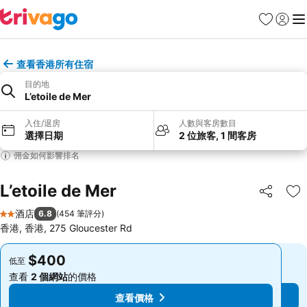
收藏夾
登入
選
查看香港所有住宿
目的地
L’etoile de Mer
入住/退房
人數與客房數目
選擇日期
2 位旅客, 1 間客房
佣金如何影響排名
L’etoile de Mer
分享
放
酒店
6.8
(
454 筆評分
)
2 星級
香港, 香港, 275 Gloucester Rd
$400
$400
低至
低至
查看
2 個網站
的價格
查看
2 個網站
的價格
查看價格
查看價格