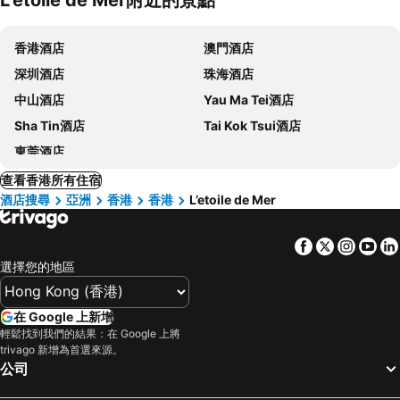
香港酒店
澳門酒店
深圳酒店
珠海酒店
中山酒店
Yau Ma Tei酒店
Sha Tin酒店
Tai Kok Tsui酒店
東莞酒店
查看香港所有住宿
酒店搜尋
亞洲
香港
香港
L’etoile de Mer
Facebook
Twitter
Insta
Yo
選擇您的地區
在 Google 上新增
輕鬆找到我們的結果：在 Google 上將
trivago 新增為首選來源。
公司