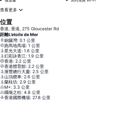
微波爐
房內免費 Wi-Fi
查看更多
位置
香港, 香港, 275 Gloucester Rd
距離L’etoile de Mer
銅鑼灣
:
0.1
公里
跑馬地馬場
:
1
公里
星光大道
:
1.6
公里
幻彩詠香江
:
1.9
公里
香港
:
2.2
公里
香港體育館
:
2.2
公里
滙豐總行大廈
:
2.5
公里
山頂纜車
:
2.6
公里
蘭桂坊
:
2.9
公里
M+
:
3.3
公里
國殤之柱
:
4.8
公里
香港國際機場
:
27.8
公里