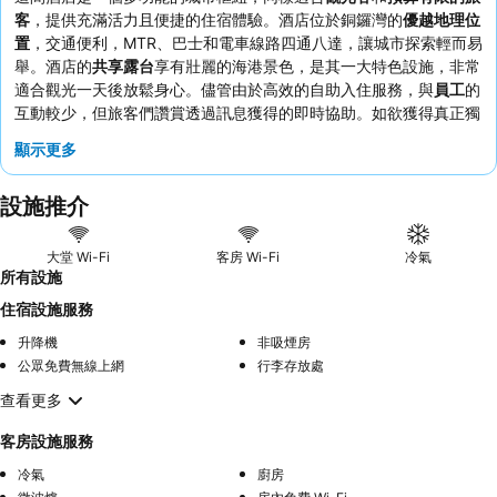
客
，提供充滿活力且便捷的住宿體驗。酒店位於銅鑼灣的
優越地理位
置
，交通便利，MTR、巴士和電車線路四通八達，讓城市探索輕而易
舉。酒店的
共享露台
享有壯麗的海港景色，是其一大特色設施，非常
適合觀光一天後放鬆身心。儘管由於高效的自助入住服務，與
員工
的
互動較少，但旅客們讚賞透過訊息獲得的即時協助。如欲獲得真正獨
特的體驗，建議預訂較高樓層的客房，以盡情欣賞迷人的海港景色。
顯示更多
設施推介
大堂 Wi-Fi
客房 Wi-Fi
冷氣
所有設施
住宿設施服務
升降機
非吸煙房
公眾免費無線上網
行李存放處
查看更多
客房設施服務
冷氣
廚房