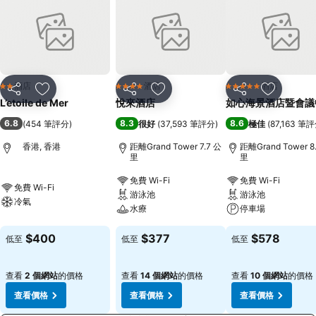
酒店
酒店
酒店
2 星級
4 星級
5 星級
分享
放到收藏夾
分享
放到收藏夾
分享
放到收藏
L’etoile de Mer
悅來酒店
如心海景酒店暨會議
6.8
8.3
8.6
(
454 筆評分
)
很好
(
37,593 筆評分
)
極佳
(
87,163 筆
香港, 香港
距離Grand Tower 7.7 公
距離Grand Tower 8
里
里
免費 Wi-Fi
免費 Wi-Fi
免費 Wi-Fi
游泳池
游泳池
冷氣
水療
停車場
$400
$377
$578
低至
低至
低至
查看
2 個網站
的價格
查看
14 個網站
的價格
查看
10 個網站
的價格
查看價格
查看價格
查看價格