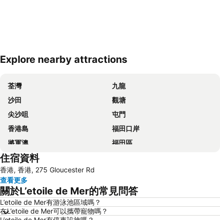
Explore nearby attractions
展開地圖
荃灣
九龍
沙田
觀塘
尖沙咀
屯門
香港島
福田口岸
將軍澳
福田區
住宿資料
Mong Kok Metro Station
香港國際機場
香港, 香港, 275 Gloucester Rd
南山區
東涌
查看更多
元朗
紅磡
關於L’etoile de Mer的常見問答
天水圍
Wan Chai Metro Station
L’etoile de Mer有游泳池區域嗎？
在L’etoile de Mer可以攜帶寵物嗎？
海洋公園
深水埗區
L’etoile de Mer有停車設施嗎？