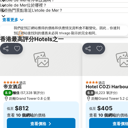
黃金海岸
香港迪士尼樂園
L’etoile de Mer位於哪裡？
哪些熱門景點靠近L’etoile de Mer？
新界
羅湖口岸
查看更多
羅湖
東門步行街
我們從預訂網站獲得的價格和供應情況資料會不斷變化。因此，你連到
North Point Metro Station
中環
預訂網站後找到的優惠未必與 trivago 顯示的完全相同。
Cheung Chau
羅湖口岸
香港最高評分Hotels之一
Sheung Wan Metro Station
Tsing Yi Metro Station
分享
放到收藏夾
分享
放到收藏夾
寶安區
九龍城
朗豪坊
Causeway Bay Metro Station
世界之窗
東九龍
龍崗區
深圳站
酒店
酒店
5 星級
4 星級
帝京酒店
Hotel COZi Harbou
深圳野生動物園
大梅沙海濱公園
8.9
6.9
極佳
(
57,328 筆評分
)
(
6,223 筆評分
)
皇崗口岸
鹽田區
距離Grand Tower 0.8 公里
距離Grand Tower 5.2
長洲
Lamma Island
$812
$405
低至
低至
香港屯門
Tin Hau Metro Station
查看
10 個網站
的價格
查看
10 個網站
的價格
九龍塘
金銀島酒店站
查看價格
查看價