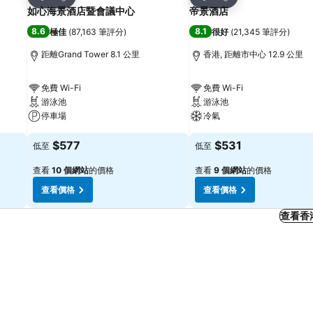
分享
分享
如心海景酒店暨會議中心
帝景酒店
8.6
8.1
極佳
(
87,163 筆評分
)
很好
(
21,345 筆評分
)
距離Grand Tower 8.1 公里
香港, 距離市中心 12.9 公里
免費 Wi-Fi
免費 Wi-Fi
游泳池
游泳池
停車場
冷氣
$577
$531
低至
低至
查看
10 個網站
的價格
查看
9 個網站
的價格
查看價格
查看價格
查看香