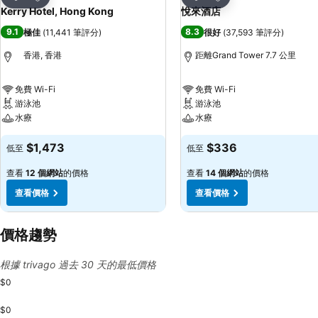
分享
分享
Kerry Hotel, Hong Kong
悅來酒店
9.1
8.3
極佳
(
11,441 筆評分
)
很好
(
37,593 筆評分
)
香港, 香港
距離Grand Tower 7.7 公里
免費 Wi-Fi
免費 Wi-Fi
游泳池
游泳池
水療
水療
$1,473
$336
低至
低至
查看
12 個網站
的價格
查看
14 個網站
的價格
查看價格
查看價格
價格趨勢
根據 trivago 過去 30 天的最低價格
$0
$0