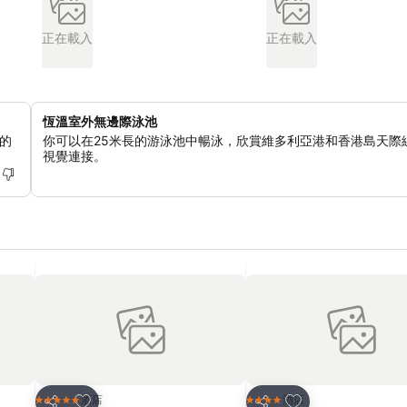
正在載入
正在載入
恆溫室外無邊際泳池
的
你可以在25米長的游泳池中暢泳，欣賞維多利亞港和香港島天際
視覺連接。
放到收藏夾
放到收藏夾
酒店
酒店
5 星級
4 星級