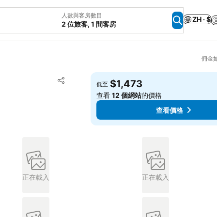
人數與客房數目
ZH · $
2 位旅客, 1 間客房
佣金
放到收藏夾
$1,473
低至
分享
查看
12 個網站
的價格
查看價格
正在載入
正在載入