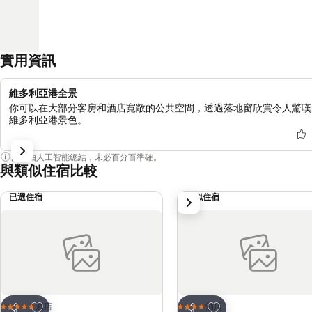
實用資訊
維多利亞港全景
你可以在大部分客房和酒店寬敞的公共空間，透過落地窗欣賞令人驚嘆
維多利亞港景色。
內容由人工智能總結，未必百分百準確。
與類似住宿比較
已選住宿
類似住宿
下一步
放到收藏夾
放到收藏夾
酒店
酒店
5 星級
4 星級