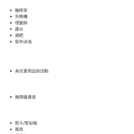
咖啡室
升降機
理髮師
露台
酒吧
室外泳池
為兒童而設的活動
無障礙通道
熨斗/熨衫板
風筒