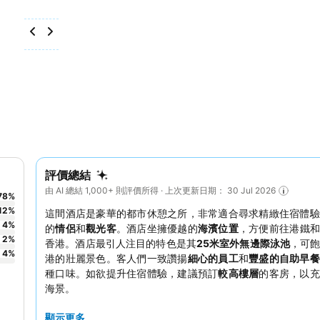
評價總結
由 AI 總結 1,000+ 則評價所得 · 上次更新日期： 30 Jul 2026
78
%
12
%
這間酒店是豪華的都市休憩之所，非常適合尋求精緻住宿體驗
4
%
的
情侶
和
觀光客
。酒店坐擁優越的
海濱位置
，方便前往港鐵和
2
%
香港。酒店最引人注目的特色是其
25米室外無邊際泳池
，可
4
%
港的壯麗景色。客人們一致讚揚
細心的員工
和
豐盛的自助早餐
種口味。如欲提升住宿體驗，建議預訂
較高樓層
的客房，以充
海景。
顯示更多