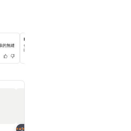
Dockyard 美食廣場
線的無縫
你可以在這個獨特的酒店內餐飲中心體驗多樣化的國際美食
咖哩到本地特色菜，應有盡有，環境休閒舒適。
放到收藏夾
放到收藏夾
酒店
酒店
3 星級
4 星級