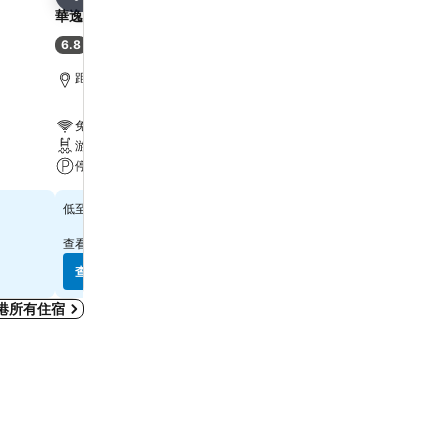
分享
分享
華逸酒店
Harbour Plaza 8 Degre
6.8
7.9
(
6,887 筆評分
)
好
(
21,867 筆評分
)
距離Grand Tower 6.7 公里
距離Grand Tower 2.2 公
免費 Wi-Fi
免費 Wi-Fi
游泳池
游泳池
停車場
水療
$314
$569
低至
低至
查看
10 個網站
的價格
查看
12 個網站
的價格
查看價格
查看價格
港所有住宿