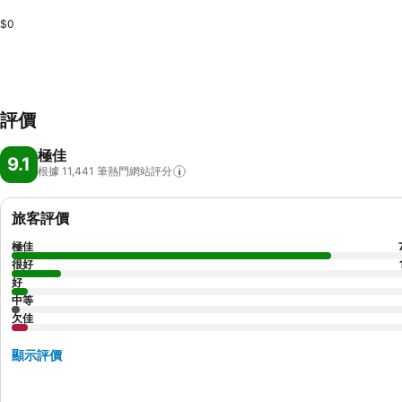
$0
評價
極佳
9.1
根據 11,441
筆熱門網站評分
旅客評價
極佳
很好
好
中等
欠佳
顯示評價