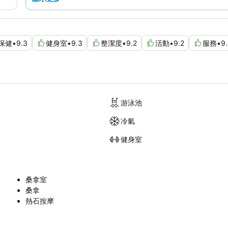
保健
•
9.3
健身室
•
9.3
整潔度
•
9.2
活動
•
9.2
服務
•
9
游泳池
冷氣
健身室
桑拿室
桑拿
熱石按摩