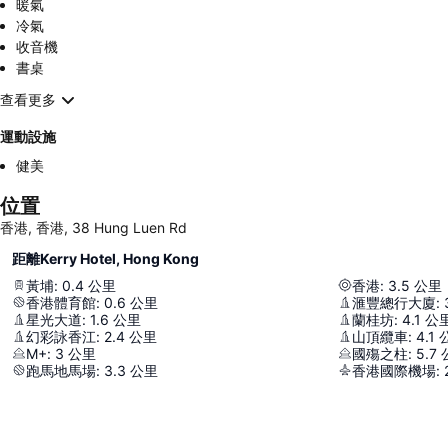
暖氣
冷氣
收音機
書桌
查看更多
運動設施
健美
位置
香港, 香港, 38 Hung Luen Rd
距離Kerry Hotel, Hong Kong
黃埔
:
0.4
公里
香港
:
3.5
公里
香港體育館
:
0.6
公里
滙豐總行大廈
:
星光大道
:
1.6
公里
蘭桂坊
:
4.1
公
幻彩詠香江
:
2.4
公里
山頂纜車
:
4.1
M+
:
3
公里
國殤之柱
:
5.7
跑馬地馬場
:
3.3
公里
香港國際機場
: