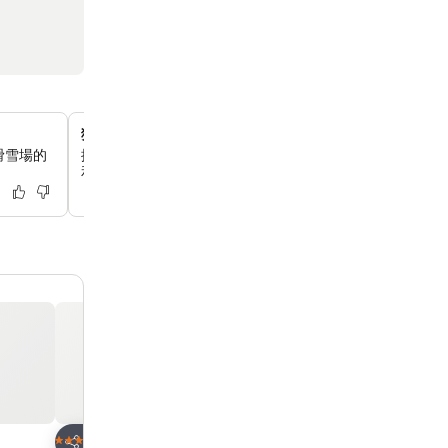
獨特銀喉長尾山雀主題客房
滑雪場的
探索特別設計的銀喉長尾山雀主題客房，裡面裝飾著迷人的
和攝影作品，為你帶來愉悅而沉浸式的體驗。
放到收藏夾
放到收藏夾
酒店
酒店
3 星級
4 星級