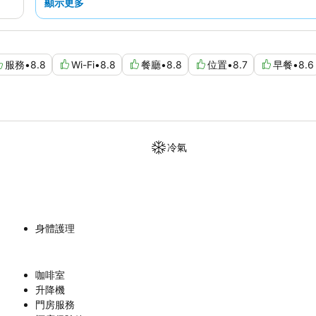
顯示更多
服務
•
8.8
Wi-Fi
•
8.8
餐廳
•
8.8
位置
•
8.7
早餐
•
8.6
冷氣
身體護理
咖啡室
升降機
門房服務