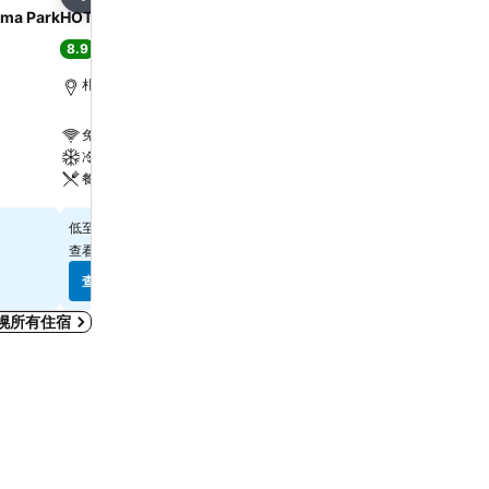
分享
分享
ima Park
HOTEL FORZA SAPPORO STATION
SAPPORO STREAM HO
8.9
9.0
極佳
(
3,225 筆評分
)
極佳
(
2,824 筆評分
)
札幌, 距離市中心 0.5 公里
札幌, 距離市中心 1.0 公里
免費 Wi-Fi
免費 Wi-Fi
冷氣
冷氣
餐廳
餐廳
查看價格
查看價格
$448
$574
低至
低至
查看
8 個網站
的價格
查看
11 個網站
的價格
查看價格
查看價格
幌所有住宿