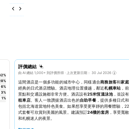
評價總結
由 AI 總結 1,000+ 則評價所得 · 上次更新日期： 30 Jul 2026
62
%
28
%
這間酒店是一個多功能的城市中心，同樣適合
商務旅客
和
家
6
%
經典的日式酒店體驗。酒店地理位置優越，鄰近
札幌車站
，前
3
%
景點和交通設施都非常方便。酒店設有
25米恆溫泳池
，並設
1
%
租車店
。客人一致讚揚酒店出色的
自助早餐
，提供多種日式和
包括北海道當地特色美食。如果想享受更寧靜的用餐體驗，2
式套餐可欣賞到美麗的風景。建議預訂
24樓的套房
，享受寬
和札幌迷人的夜景。