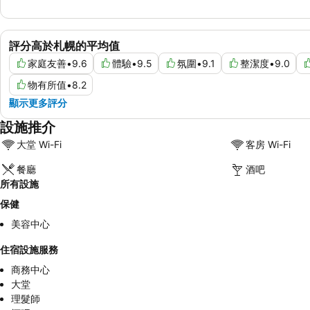
評分高於札幌的平均值
家庭友善
•
9.6
體驗
•
9.5
氛圍
•
9.1
整潔度
•
9.0
物有所值
•
8.2
顯示更多評分
設施推介
大堂 Wi-Fi
客房 Wi-Fi
餐廳
酒吧
所有設施
保健
美容中心
住宿設施服務
商務中心
大堂
理髮師