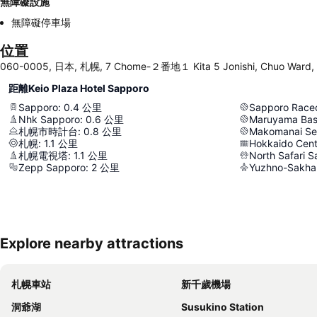
無障礙設施
無障礙停車場
位置
060-0005, 日本, 札幌, 7 Chome-２番地１ Kita 5 Jonishi, Chuo Ward,
距離Keio Plaza Hotel Sapporo
Sapporo
:
0.4
公里
Sapporo Race
Nhk Sapporo
:
0.6
公里
Maruyama Bas
札幌市時計台
:
0.8
公里
Makomanai Sek
札幌
:
1.1
公里
Hokkaido Cent
札幌電視塔
:
1.1
公里
North Safari 
Zepp Sapporo
:
2
公里
Yuzhno-Sakhal
Explore nearby attractions
札幌車站
新千歲機場
洞爺湖
Susukino Station