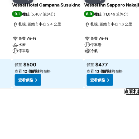
分享
分享
Vessel Hotel Campana Susukino
Vessel Inn Sapporo Nakaj
9.1
8.9
極佳
(
5,407 筆評分
)
極佳
(
11,049 筆評分
)
札幌, 距離市中心 2.4 公里
札幌, 距離市中心 1.6 公里
免費 Wi-Fi
免費 Wi-Fi
水療
停車場
停車場
冷氣
查看價格
查看價格
$500
$477
低至
低至
查看
12 個網站
的價格
查看
13 個網站
的價格
查看價格
查看價格
查看札