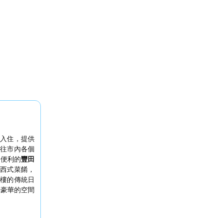
庭
入住，提供
往市內各個
有便利的
豐田
西式菜餚，
2樓的傳統日
敞豪華的空間