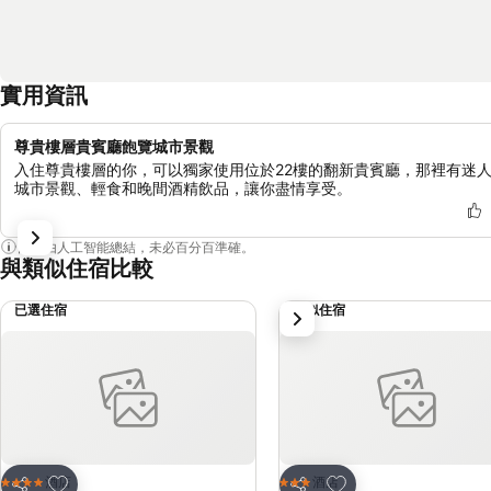
實用資訊
尊貴樓層貴賓廳飽覽城市景觀
入住尊貴樓層的你，可以獨家使用位於22樓的翻新貴賓廳，那裡有迷
城市景觀、輕食和晚間酒精飲品，讓你盡情享受。
內容由人工智能總結，未必百分百準確。
與類似住宿比較
已選住宿
類似住宿
下一步
放到收藏夾
放到收藏夾
酒店
酒店
4 星級
3 星級