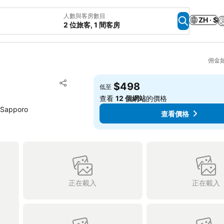
人數與客房數目
ZH · $
2 位旅客, 1 間客房
佣金
放到收藏夾
$498
低至
分享
查看
12 個網站
的價格
 Sapporo
查看價格
正在載入
正在載入