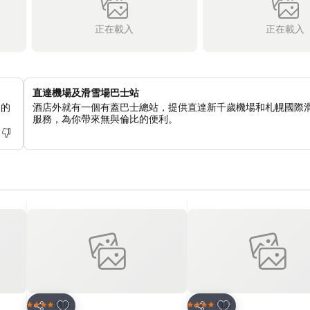
正在載入
正在載入
直達機場及滑雪場巴士站
人的
酒店外就有一個有蓋巴士總站，提供直達新千歲機場和札幌國際
服務，為你帶來無與倫比的便利。
放到收藏夾
放到收藏夾
酒店
酒店
4 星級
4 星級