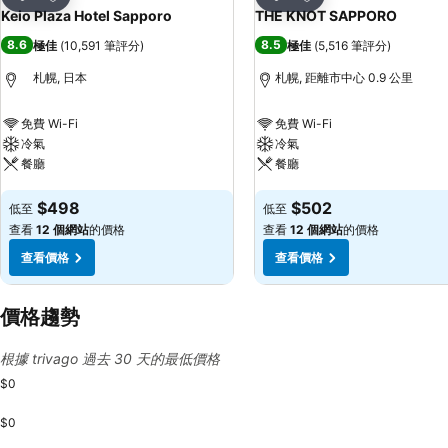
分享
分享
Keio Plaza Hotel Sapporo
THE KNOT SAPPORO
8.6
8.5
極佳
(
10,591 筆評分
)
極佳
(
5,516 筆評分
)
札幌, 日本
札幌, 距離市中心 0.9 公里
免費 Wi-Fi
免費 Wi-Fi
冷氣
冷氣
餐廳
餐廳
查看價格
查看價格
$498
$502
低至
低至
查看
12 個網站
的價格
查看
12 個網站
的價格
查看價格
查看價格
價格趨勢
根據 trivago 過去 30 天的最低價格
$0
$0