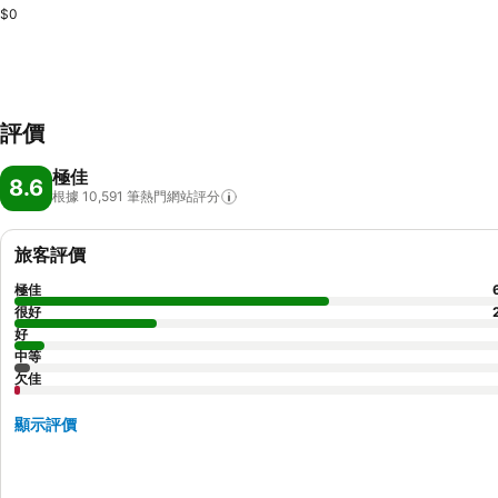
$0
評價
極佳
8.6
根據 10,591
筆熱門網站評分
旅客評價
極佳
很好
好
中等
欠佳
顯示評價