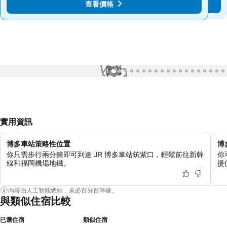
查看價格
查看價格
1 / 74
實用資訊
博多車站策略性位置
博
你只需步行兩分鐘即可到達 JR 博多車站筑紫口，輕鬆前往新幹
你
線和福岡機場地鐵。
提
內容由人工智能總結，未必百分百準確。
與類似住宿比較
已選住宿
類似住宿