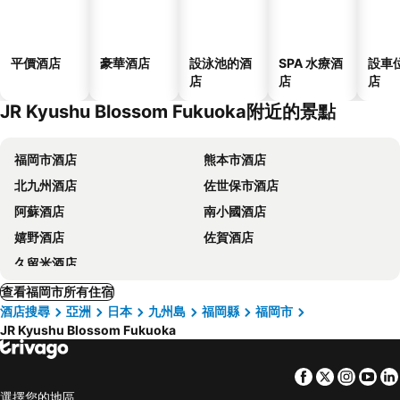
平價酒店
豪華酒店
設泳池的酒
SPA 水療酒
設車
店
店
店
JR Kyushu Blossom Fukuoka附近的景點
福岡市酒店
熊本市酒店
北九州酒店
佐世保市酒店
阿蘇酒店
南小國酒店
嬉野酒店
佐賀酒店
久留米酒店
查看福岡市所有住宿
酒店搜尋
亞洲
日本
九州島
福岡縣
福岡市
JR Kyushu Blossom Fukuoka
Facebook
Twitter
Insta
Yo
選擇您的地區