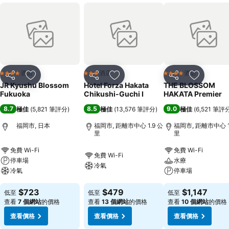
酒店
酒店
酒店
4 星級
3 星級
4 星級
分享
放到收藏夾
分享
放到收藏夾
分享
放到收藏
JR Kyushu Blossom
Hotel Forza Hakata
THE BLOSSOM
Fukuoka
Chikushi-Guchi Ⅰ
HAKATA Premier
8.7
8.5
9.0
極佳
(
5,821 筆評分
)
極佳
(
13,576 筆評分
)
極佳
(
6,521 筆評
福岡市, 日本
福岡市, 距離市中心 1.9 公
福岡市, 距離市中心 1
里
里
免費 Wi-Fi
免費 Wi-Fi
免費 Wi-Fi
停車場
水療
冷氣
冷氣
停車場
$723
$479
$1,147
低至
低至
低至
查看
7 個網站
的價格
查看
13 個網站
的價格
查看
10 個網站
的價格
查看價格
查看價格
查看價格