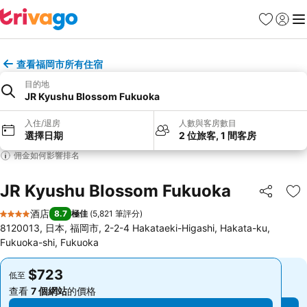
收藏夾
登入
選
查看福岡市所有住宿
目的地
JR Kyushu Blossom Fukuoka
入住/退房
人數與客房數目
選擇日期
2 位旅客, 1 間客房
佣金如何影響排名
JR Kyushu Blossom Fukuoka
分享
放
酒店
8.7
極佳
(
5,821 筆評分
)
4 星級
8120013, 日本, 福岡市, 2-2-4 Hakataeki-Higashi, Hakata-ku,
Fukuoka-shi, Fukuoka
$723
$723
低至
低至
查看
7 個網站
的價格
查看
7 個網站
的價格