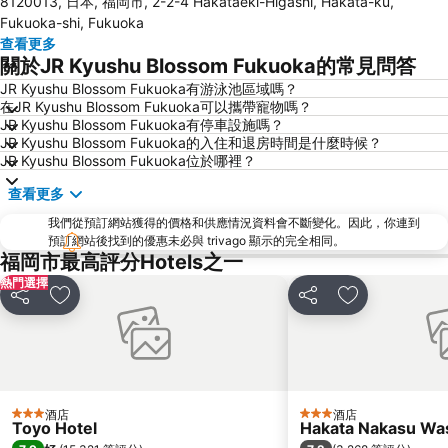
8120013, 日本, 福岡市, 2-2-4 Hakataeki-Higashi, Hakata-ku,
Fukuoka Yafuoku! Dome
Nakasu-Kawabata Station
Fukuoka-shi, Fukuoka
Acros Fukuoka
Yakuin Station
查看更多
關於JR Kyushu Blossom Fukuoka的常見問答
Tojinmachi Station
Meinohama Station
JR Kyushu Blossom Fukuoka有游泳池區域嗎？
Fukuoka Convention Center
佐賀機場
在JR Kyushu Blossom Fukuoka可以攜帶寵物嗎？
Higashihie Station
Minami Fukuoka Station
JR Kyushu Blossom Fukuoka有停車設施嗎？
JR Kyushu Blossom Fukuoka的入住和退房時間是什麼時候？
Nishitetsu Kurume Station
Chiyo-Kenchoguchi Station
JR Kyushu Blossom Fukuoka位於哪裡？
Nishitetsu Hall
Kyushu National Museum
查看更多
Sakurai Futamigaura
Space World
我們從預訂網站獲得的價格和供應情況資料會不斷變化。因此，你連到
Elgala Hall
Nishijin Station
預訂網站後找到的優惠未必與 trivago 顯示的完全相同。
福岡市最高評分Hotels之一
Dazaifu Tenmangu Shrine
熱門選擇
分享
放到收藏夾
分享
放到收藏夾
酒店
酒店
3 星級
3 星級
Toyo Hotel
Hakata Nakasu Was