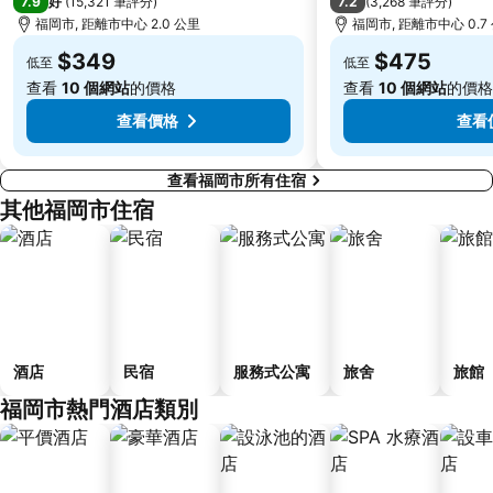
7.9
7.2
好
(
15,321 筆評分
)
(
3,268 筆評分
)
福岡市, 距離市中心 2.0 公里
福岡市, 距離市中心 0.7
$349
$475
低至
低至
查看
10 個網站
的價格
查看
10 個網站
的價格
查看價格
查看
查看福岡市所有住宿
其他福岡市住宿
酒店
民宿
服務式公寓
旅舍
旅館
福岡市熱門酒店類別