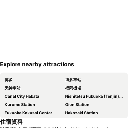
Explore nearby attractions
展開地圖
博多
博多車站
天神車站
福岡機場
Canal City Hakata
Nishitetsu Fukuoka (Tenjin) Station
Kurume Station
Gion Station
Fukuoka Kokusai Center
Hakozaki Station
住宿資料
Saga Station
Fukuoka Yafuoku Dome