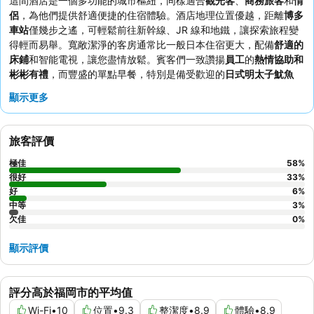
這間酒店是一個多功能的城市樞紐，同樣適合
觀光客
、
商務旅客
和
情
侶
，為他們提供舒適便捷的住宿體驗。酒店地理位置優越，距離
博多
車站
僅幾步之遙，可輕鬆前往新幹線、JR 線和地鐵，讓探索旅程變
得輕而易舉。寬敞潔淨的客房通常比一般日本住宿更大，配備
舒適的
床鋪
和智能電視，讓您盡情放鬆。賓客們一致讚揚
員工
的
熱情協助和
彬彬有禮
，而豐盛的單點早餐，特別是備受歡迎的
日式明太子魷魚
丼
，更是一大亮點。為了讓您的旅程更加順暢，酒店提供高效的
行李
顯示更多
轉送服務
，確保您的行李已在您的房間等候。
旅客評價
極佳
58
%
很好
33
%
好
6
%
中等
3
%
欠佳
0
%
顯示評價
評分高於福岡市的平均值
Wi-Fi
•
10
位置
•
9.3
整潔度
•
8.9
體驗
•
8.9